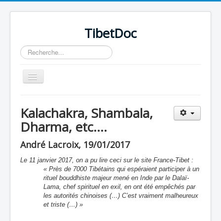
TibetDoc
Rechercher
Basculer
la
navigation
Kalachakra, Shambala,
Dharma, etc....
≡
André Lacroix, 19/01/2017
Le 11 janvier 2017, on a pu lire ceci sur le site France-Tibet :
« Près de 7000 Tibétains qui espéraient participer à un
rituel bouddhiste majeur mené en Inde par le Dalaï-
Lama, chef spirituel en exil, en ont été empêchés par
les autorités chinoises (…) C’est vraiment malheureux
et triste (…) »