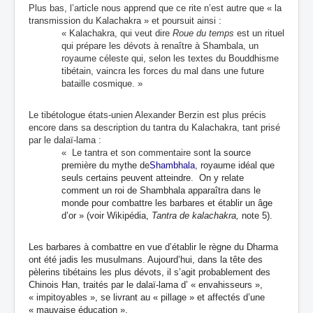
Plus bas, l’article nous apprend que ce rite n’est autre que « la
transmission du Kalachakra » et poursuit ainsi :
« Kalachakra, qui veut dire
Roue du temps
est un rituel
qui prépare les dévots à renaître à Shambala, un
royaume céleste qui, selon les textes du Bouddhisme
tibétain, vaincra les forces du mal dans une future
bataille cosmique. »
Le tibétologue états-unien Alexander Berzin est plus précis
encore dans sa description du tantra du Kalachakra, tant prisé
par le dalaï-lama :
« Le tantra et son commentaire sont
la source
première du mythe de
Shambhala
, royaume idéal que
seuls certains peuvent atteindre. On y relate
comment un roi de Shambhala apparaîtra dans le
monde pour combattre les barbares et établir un âge
d’or » (voir Wikipédia,
Tantra de kalachakra,
note 5).
Les barbares à combattre en vue d’établir le règne du Dharma
ont été jadis les musulmans. Aujourd’hui, dans la tête des
pèlerins tibétains les plus dévots, il s’agit probablement des
Chinois Han, traités par le dalaï-lama d’ « envahisseurs »,
« impitoyables », se livrant au « pillage » et affectés d’une
« mauvaise éducation ».