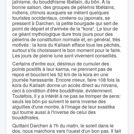
jaïnisme, du bouddhisme tibétain, du bön. A la
bonne saison, des groupes de pèlerins tibétains,
indiens, chinois auxquels se mêlent quelques
touristes occidentaux, coréens ou japonais, se
pressent à Darchen, la petite bourgade qui sert de
point de départ et d'arrivée de la "kora". Le tour de
ce géant mythologique dure trois jours pour des
pèlerins de constitution normale et, en général, très
motivés : la kora du Kailash efface tous les péchés,
surtout s'ils choisissent le bon moment pour le faire.
Les jours de pleine lune sont vivement conseillés.
Certains d'entre eux, désireux de cumuler des
points positifs à leur karma, ne prennent pas de
repos et bouclent les 52 km de la kora en une
journée harassante. Encore mieux, faire 108 fois la
kora du Kailash donne un accès direct au nirvana,
ceci à condition d'être bouddhiste, évidemment.
Toutefois, il y a intérêt à ne pas se tromper de sens:
seuls les bön-po suivent le sens inverse des
aiguilles d'une montre, à l'image de leur svastika
qui tourne aussi à l'inverse de celui des
bouddhistes.
Quittant Darchen à 7h du matin, le soleil dans le
dos, nous marchons vers l'ouest d'un bon pas. Il fait