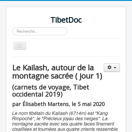
TibetDoc
Rechercher
Basculer
la
navigation
Le Kailash, autour de la
montagne sacrée ( jour 1)
≡
(carnets de voyage, Tibet
occidental 2019)
par Élisabeth Martens, le 5 mai 2020
Le nom tibétain du Kailash (6714m) est "Kang
Rinpoché", le "Précieux joyau des neiges". La
montagne sacrée avec ses quatre faces finement
cisaillées et tournées aux quatre orients ressemble