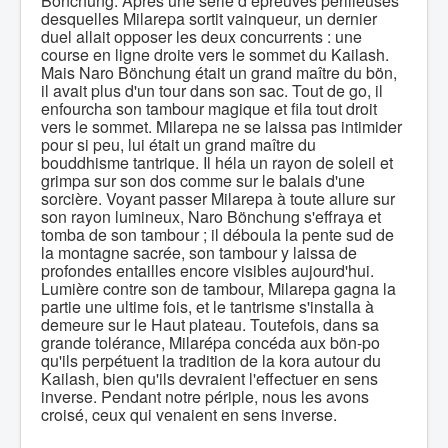
Bönchung. Après une série d’épreuves périlleuses
desquelles Milarepa sortit vainqueur, un dernier
duel allait opposer les deux concurrents : une
course en ligne droite vers le sommet du Kailash.
Mais Naro Bönchung était un grand maître du bön,
il avait plus d'un tour dans son sac. Tout de go, il
enfourcha son tambour magique et fila tout droit
vers le sommet. Milarepa ne se laissa pas intimider
pour si peu, lui était un grand maître du
bouddhisme tantrique. Il héla un rayon de soleil et
grimpa sur son dos comme sur le balais d'une
sorcière. Voyant passer Milarepa à toute allure sur
son rayon lumineux, Naro Bönchung s'effraya et
tomba de son tambour ; il déboula la pente sud de
la montagne sacrée, son tambour y laissa de
profondes entailles encore visibles aujourd'hui.
Lumière contre son de tambour, Milarepa gagna la
partie une ultime fois, et le tantrisme s'installa à
demeure sur le Haut plateau. Toutefois, dans sa
grande tolérance, Milarépa concéda aux bön-po
qu'ils perpétuent la tradition de la kora autour du
Kailash, bien qu'ils devraient l'effectuer en sens
inverse. Pendant notre périple, nous les avons
croisé, ceux qui venaient en sens inverse.