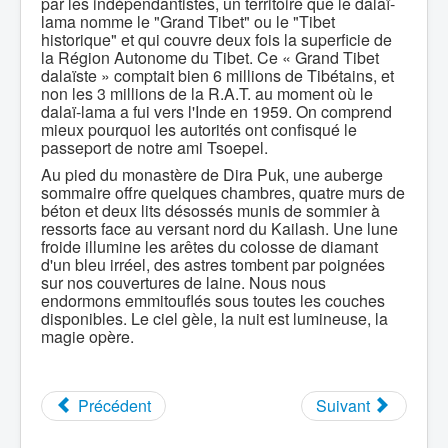
par les indépendantistes, un territoire que le dalaï-
lama nomme le "Grand Tibet" ou le "Tibet
historique" et qui couvre deux fois la superficie de
la Région Autonome du Tibet. Ce « Grand Tibet
dalaïste » comptait bien 6 millions de Tibétains, et
non les 3 millions de la R.A.T. au moment où le
dalaï-lama a fui vers l'Inde en 1959. On comprend
mieux pourquoi les autorités ont confisqué le
passeport de notre ami Tsoepel.
Au pied du monastère de Dira Puk, une auberge
sommaire offre quelques chambres, quatre murs de
béton et deux lits désossés munis de sommier à
ressorts face au versant nord du Kailash. Une lune
froide illumine les arêtes du colosse de diamant
d'un bleu irréel, des astres tombent par poignées
sur nos couvertures de laine. Nous nous
endormons emmitouflés sous toutes les couches
disponibles. Le ciel gèle, la nuit est lumineuse, la
magie opère.
Précédent
Suivant