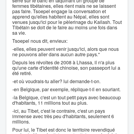
serre sur le banc en taquinant un groupe de
femmes tibétaines, elles rient mais ne se laissent
pas faire. Tsoepel engage la conversation et
apprend qu'elles habitent au Népal, elles sont
venues jusqu'ici pour le pèlerinage du Kailash. Tout
Tibétain se doit de le faire au moins une fois dans
sa vie.
Tsoepel nous dit, envieux:
-elles, elles peuvent venir jusqu'ici, alors que nous
ne pouvons aller dans aucun autre pays."
Depuis les révoltes de 2008 à Lhassa, il n'a plus
qu'une carte d'identité chinoise, son passeport lui a
été retiré.
-et où voudrais-tu aller? lui demande-t-on.
-en Belgique, par exemple, réplique-t-il en souriant.
-la Belgique, c'est un tout petit pays avec beaucoup
d'habitants, 11 millions tout au plus.
-ici, au Tibet, c'est le contraire, c'est un pays
immense avec très peu d'habitants, seulement 6
millions.
Pour lui, le Tibet est donc le territoire revendiqué