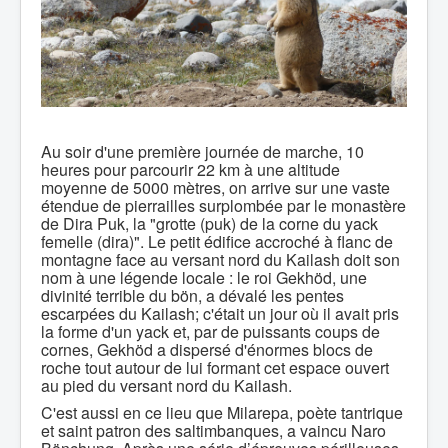
Au soir d'une première journée de marche, 10
heures pour parcourir 22 km à une altitude
moyenne de 5000 mètres, on arrive sur une vaste
étendue de pierrailles surplombée par le monastère
de Dira Puk, la "grotte (puk) de la corne du yack
femelle (dira)". Le petit édifice accroché à flanc de
montagne face au versant nord du Kailash doit son
nom à une légende locale : le roi Gekhöd, une
divinité terrible du bön, a dévalé les pentes
escarpées du Kailash; c'était un jour où il avait pris
la forme d'un yack et, par de puissants coups de
cornes, Gekhöd a dispersé d'énormes blocs de
roche tout autour de lui formant cet espace ouvert
au pied du versant nord du Kailash.
C'est aussi en ce lieu que Milarepa, poète tantrique
et saint patron des saltimbanques, a vaincu Naro