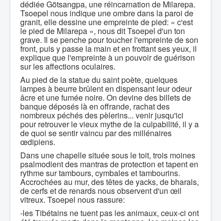
dédiée Götsangpa, une réincarnation de Milarepa.
Tsoepel nous indique une ombre dans la paroi de
granit, elle dessine une empreinte de pied: « c'est
le pied de Milarepa », nous dit Tsoepel d'un ton
grave. Il se penche pour toucher l'empreinte de son
front, puis y passe la main et en frottant ses yeux, il
explique que l'empreinte à un pouvoir de guérison
sur les affections oculaires.
Au pied de la statue du saint poète, quelques
lampes à beurre brûlent en dispensant leur odeur
âcre et une fumée noire. On devine des billets de
banque déposés là en offrande, rachat des
nombreux péchés des pèlerins... venir jusqu'ici
pour retrouver le vieux mythe de la culpabilité, il y a
de quoi se sentir vaincu par des millénaires
œdipiens.
Dans une chapelle située sous le toit, trois moines
psalmodient des mantras de protection et tapent en
rythme sur tambours, cymbales et tambourins.
Accrochées au mur, des têtes de yacks, de bharals,
de cerfs et de renards nous observent d'un œil
vitreux. Tsoepel nous rassure:
-les Tibétains ne tuent pas les animaux, ceux-ci ont