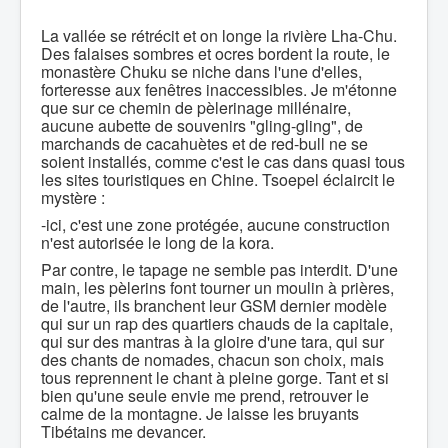
La vallée se rétrécit et on longe la rivière Lha-Chu.
Des falaises sombres et ocres bordent la route, le
monastère Chuku se niche dans l'une d'elles,
forteresse aux fenêtres inaccessibles. Je m'étonne
que sur ce chemin de pèlerinage millénaire,
aucune aubette de souvenirs "gling-gling", de
marchands de cacahuètes et de red-bull ne se
soient installés, comme c'est le cas dans quasi tous
les sites touristiques en Chine. Tsoepel éclaircit le
mystère :
-ici, c'est une zone protégée, aucune construction
n'est autorisée le long de la kora.
Par contre, le tapage ne semble pas interdit. D'une
main, les pèlerins font tourner un moulin à prières,
de l'autre, ils branchent leur GSM dernier modèle
qui sur un rap des quartiers chauds de la capitale,
qui sur des mantras à la gloire d'une tara, qui sur
des chants de nomades, chacun son choix, mais
tous reprennent le chant à pleine gorge. Tant et si
bien qu'une seule envie me prend, retrouver le
calme de la montagne. Je laisse les bruyants
Tibétains me devancer.