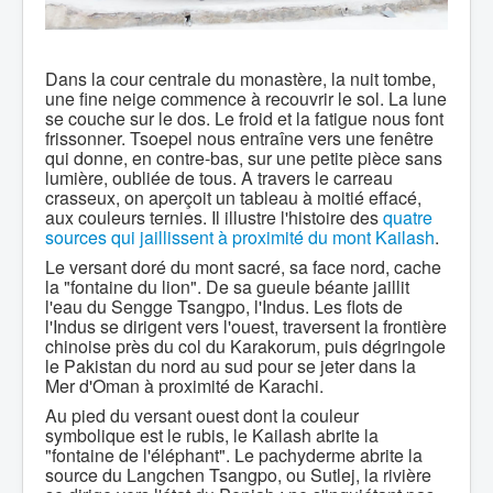
Dans la cour centrale du monastère, la nuit tombe,
une fine neige commence à recouvrir le sol. La lune
se couche sur le dos. Le froid et la fatigue nous font
frissonner. Tsoepel nous entraîne vers une fenêtre
qui donne, en contre-bas, sur une petite pièce sans
lumière, oubliée de tous. A travers le carreau
crasseux, on aperçoit un tableau à moitié effacé,
aux couleurs ternies. Il illustre l'histoire des
quatre
sources qui jaillissent à proximité du mont Kailash
.
Le versant doré du mont sacré, sa face nord, cache
la "fontaine du lion". De sa gueule béante jaillit
l'eau du Sengge Tsangpo, l'Indus. Les flots de
l'Indus se dirigent vers l'ouest, traversent la frontière
chinoise près du col du Karakorum, puis dégringole
le Pakistan du nord au sud pour se jeter dans la
Mer d'Oman à proximité de Karachi.
Au pied du versant ouest dont la couleur
symbolique est le rubis, le Kailash abrite la
"fontaine de l'éléphant". Le pachyderme abrite la
source du Langchen Tsangpo, ou Sutlej, la rivière