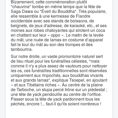
Bizarrement, cette commémoration plutôt
"chauvine" tombe en même temps que la fête de
Saga Dawa ou "Éveil du Bouddha". Très populaire,
elle ressemble à une kermesse de Flandre
occidentale avec ses stands de boissons, de
beignets, de jeux d'adresse, de karaoké, etc., et ses
moines aux robes chatoyantes qui sirotent un coca
en chattant sur leur « oppo ». Le matin de la levée
du mât, une nuée de lamas en costume d’apparat
fait le tour du mât au son des trompes et des
tambourins.
Sur notre droite, un vaste promontoire naturel sert
de lieu rituel pour les funérailles célestes, "mais
comme il n'y a plus assez de vautours pour nettoyer
les os, ces funérailles traditionnelles sont réservées
uniquement aux rinpochés, aux bouddhas vivants
et aux grands lamas", explique Tsoepel, en ajoutant
« et aux Tibétains riches ». Au centre de la plaine
de Tarboche, un stupa percé trône sur un piédestal ;
une tête de yack pendouille au centre de l'orifice.
Passer sous la tête de yack pardonnent tous les
péchés, encore !... faut-il qu'ils soient nombreux !