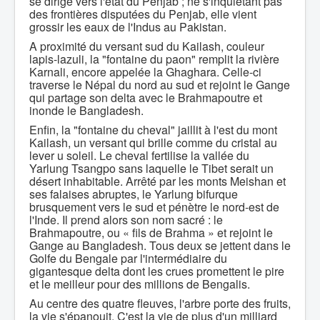
se dirige vers l'état du Penjab ; ne s'inquiétant pas
des frontières disputées du Penjab, elle vient
grossir les eaux de l'Indus au Pakistan.
A proximité du versant sud du Kailash, couleur
lapis-lazuli, la "fontaine du paon" remplit la rivière
Karnali, encore appelée la Ghaghara. Celle-ci
traverse le Népal du nord au sud et rejoint le Gange
qui partage son delta avec le Brahmapoutre et
inonde le Bangladesh.
Enfin, la "fontaine du cheval" jaillit à l'est du mont
Kailash, un versant qui brille comme du cristal au
lever u soleil. Le cheval fertilise la vallée du
Yarlung Tsangpo sans laquelle le Tibet serait un
désert inhabitable. Arrêté par les monts Meishan et
ses falaises abruptes, le Yarlung bifurque
brusquement vers le sud et pénètre le nord-est de
l'Inde. Il prend alors son nom sacré : le
Brahmapoutre, ou « fils de Brahma » et rejoint le
Gange au Bangladesh. Tous deux se jettent dans le
Golfe du Bengale par l'intermédiaire du
gigantesque delta dont les crues promettent le pire
et le meilleur pour des millions de Bengalis.
Au centre des quatre fleuves, l'arbre porte des fruits,
la vie s'épanouit. C'est la vie de plus d'un milliard