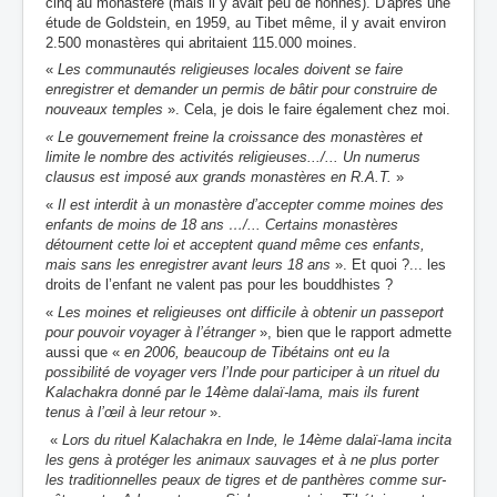
cinq au monastère (mais il y avait peu de nonnes). D'après une
étude de Goldstein, en 1959, au Tibet même, il y avait environ
2.500 monastères qui abritaient 115.000 moines.
«
Les communautés religieuses locales doivent se faire
enregistrer et demander un permis de bâtir pour construire de
nouveaux temples
».
Cela, je dois le faire également chez moi
.
« Le gouvernement freine la croissance des monastères et
limite le nombre des activités religieuses.../... Un numerus
clausus est imposé aux grands monastères en R.A.T.
»
«
Il est interdit à un monastère d’accepter comme moines des
enfants de moins de 18 ans …/... Certains
monastères
détournent cette loi et acceptent quand même ces enfants,
mais sans les enregistrer avant leurs 18 ans
». Et quoi ?... les
droits de l’enfant ne valent pas pour les bouddhistes ?
«
Les moines et religieuses ont difficile à obtenir un passeport
pour pouvoir voyager à l’étranger
», bien que le rapport admette
aussi que «
en 2006, beaucoup de Tibétains ont eu la
possibilité de voyager vers l’Inde pour participer à un rituel du
Kalachakra donné par le 14ème dalaï-lama, mais ils furent
tenus à l’œil à leur retour
».
«
Lors du rituel Kalachakra en Inde, le 14ème dalaï-lama incita
les gens à protéger les animaux sauvages et à ne plus porter
les
traditionnelles peaux de tigres et de panthères comme sur-