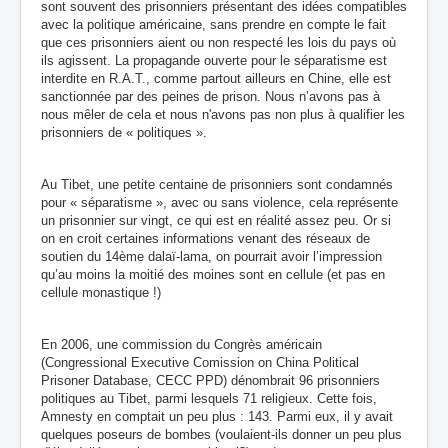
sont souvent des prisonniers présentant des idées compatibles
avec la politique américaine, sans prendre en compte le fait
que ces prisonniers aient ou non respecté les lois du pays où
ils agissent.
La propagande ouverte pour le séparatisme est
interdite
en R.A.T., comme partout ailleurs en Chine, elle est
sanctionnée par des peines de prison. Nous n’avons pas à
nous mêler de cela et nous n'avons pas non plus à qualifier les
prisonniers de « politiques ».
Au Tibet, une petite centaine de prisonniers sont condamnés
pour « séparatisme », avec ou sans violence, cela représente
un prisonnier sur vingt, ce qui est en réalité assez peu. Or si
on en croit certaines informations venant des réseaux de
soutien du 14ème dalaï-lama, on pourrait avoir l’impression
qu’au moins la moitié des moines sont en cellule (et pas en
cellule monastique !)
En 2006, une commission du Congrès américain
(Congressional Executive Comission on China Political
Prisoner Database, CECC PPD) dénombrait 96 prisonniers
politiques au Tibet, parmi lesquels 71 religieux. Cette fois,
Amnesty en comptait un peu plus : 143. Parmi eux, il y avait
quelques poseurs de bombes (voulaient-ils donner un peu plus