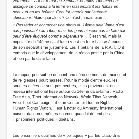
vêtements.
A leur retour au Sichuan, certains Tibétains ont
appliqué ce conseil à la lettre en rassemblant les habits en
peaux et en les brûlant. Ceci fut interdit par l’autorité
chinoise
». Mais quoi alors ? Ce n’est jamais bien…
« Posséder et accrocher une photo du 14ème dalaï-lama n’est
pas punissable au Tibet, mais les gens n’osent pas le faire
par
peur d’être étiqueté comme séparatiste
». C’est vrai, mais la
popularité du 14ème dalaï-lama y est en forte baisse à cause
de son séparatisme justement. Les Tibétains de la R.A.T. Ont
compris que le développement de la région passe par la Chine
et non par le dalaï-lama.
Le rapport poursuit en donnant une série de noms de moines et
de religieuses pourchassés. Pour la moitié d'entre eux,
les
sources citées ne sont pas neutres, elles proviennent
du
réseau international tissé autour du 14ème dalaï-lama : Radio
Free Asia, Tibet Information Network, World Tibet Network,
Free Tibet Campaign, Tibetan Center for Human Rights,
Human Rights Watch. Il est à noter qu’Amnesty International
puisent dans ces mêmes sources quand il défend des
« prisonniers politiques » tibétains.
Les prisonniers qualifiés de « politiques » par les États-Unis