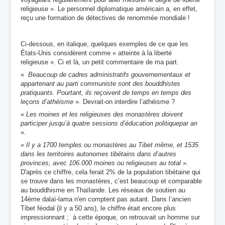
religieuse ». Le personnel diplomatique américain a, en effet,
reçu une formation de détectives de renommée mondiale !
Ci-dessous, en italique, quelques exemples de ce que les
États-Unis considèrent comme « atteinte à la liberté
religieuse ». Ci et là, un petit commentaire de ma part.
«
Beaucoup de cadres administratifs gouvernementaux et
appartenant au parti communiste sont des bouddhistes
pratiquants. Pourtant, ils reçoivent de temps en temps des
leçons d’athéisme
».
Devrait-on i
nterdire l’athéisme ?
«
Les moines et les religieuses des monastères doivent
participer jusqu’à quatre sessions d’éducation politique
par an
».
« Il y a 1700 temples ou monastères au Tibet même, et 1535
dans les territoires autonomes tibétains dans d’autres
provinces, avec 106.000 moines ou religieuses au total »
.
D'après ce chiffre, cela ferait 2% de la population tibétaine qui
se trouve dans les monastères, c’est beaucoup et comparable
au bouddhisme en Thaïlande. Les réseaux de soutien au
14ème dalaï-lama n'en comptent pas autant. Dans l’ancien
Tibet féodal (il y a 50 ans), le chiffre était encore plus
impressionnant ; à cette époque, on retrouvait un homme sur