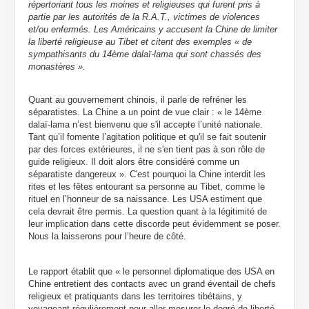
répertoriant tous les moines et religieuses qui furent pris à
partie par les autorités de la R.A.T., victimes de violences
et/ou enfermés. Les Américains y accusent la Chine de limiter
la liberté religieuse au Tibet et citent des exemples « de
sympathisants du 14ème dalaï-lama qui sont
chassés des
monastères »
.
Quant au gouvernement chinois, il parle de refréner les
séparatistes. La Chine a un point de vue clair : « le 14ème
dalaï-lama n’est bienvenu que s'il accepte l’unité nationale.
Tant qu’il fomente l’agitation politique et qu'il se fait soutenir
par des forces extérieures, il ne s'en tient pas à son rôle de
guide religieux. Il doit alors être considéré comme un
séparatiste dangereux ». C'est pourquoi la Chine interdit les
rites et les fêtes entourant sa personne au Tibet, comme le
rituel en l’honneur de sa naissance. Les USA estiment que
cela devrait être permis. La question quant à la légitimité de
leur implication dans cette discorde peut évidemment se poser.
Nous la laisserons pour l’heure de côté.
Le rapport établit que « le personnel diplomatique des USA en
Chine entretient des contacts avec un grand éventail de chefs
religieux et pratiquants dans les territoires tibétains, y
voyageant régulièrement pour aller mesurer le degré de liberté