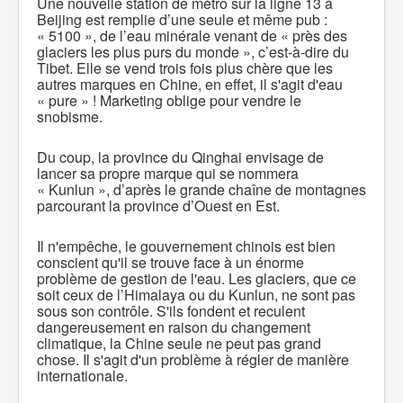
Une nouvelle station de métro sur la ligne 13 à
Beijing est remplie d’une seule et même pub :
« 5100 », de l’eau minérale venant de « près des
glaciers les plus purs du monde », c’est-à-dire du
Tibet. Elle se vend trois fois plus chère que les
autres marques en Chine, en effet, il s'agit d'eau
« pure » ! Marketing oblige pour vendre le
snobisme.
Du coup, la province du Qinghai envisage de
lancer sa propre marque qui se nommera
« Kunlun », d’après le grande chaîne de montagnes
parcourant la province d’Ouest en Est.
Il n'empêche, le gouvernement chinois est bien
conscient qu'il se trouve face à un énorme
problème de gestion de l'eau. Les glaciers, que ce
soit ceux de l’Himalaya ou du Kunlun, ne sont pas
sous son contrôle. S'ils fondent et reculent
dangereusement en raison du changement
climatique, la Chine seule ne peut pas grand
chose. Il s'agit d'un problème à régler de manière
internationale.