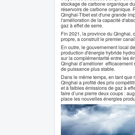
stockage de carbone organique du s
réservoirs de carbone organique. P
Qinghai-Tibet est d'une grande imp
l'amélioration de la capacité d'abs
gaz à effet de serre.
Fin 2021, la province du Qinghai, q
propre, a construit le premier can
En outre, le gouvernement local de 
production d'énergie hybride hydr
sur la complémentarité entre les én
Qinghai d’améliorer efficacement s
de puissance plus stable.
Dans le même temps, en tant que ré
Qinghai a profité des prix compétiti
et à faibles émissions de gaz à effe
faire d’une pierre deux coups : au
place les nouvelles énergies produ