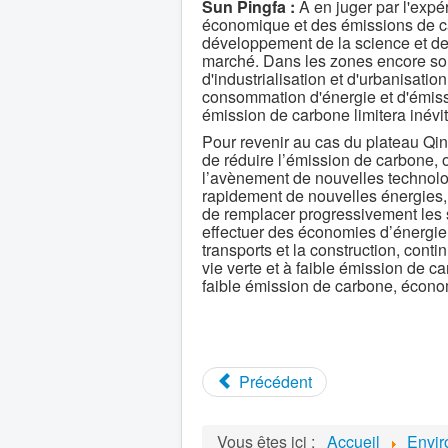
Sun Pingfa :
À en juger par l'exp
économique et des émissions de car
développement de la science et de
marché. Dans les zones encore sou
d'industrialisation et d'urbanisatio
consommation d'énergie et d'émis
émission de carbone limitera inév
Pour revenir au cas du plateau Qing
de réduire l’émission de carbone, o
l’avènement de nouvelles technologi
rapidement de nouvelles énergies,
de remplacer progressivement les s
effectuer des économies d’énergie 
transports et la construction, conti
vie verte et à faible émission de car
faible émission de carbone, économ
Précédent
Vous êtes ici :
Accueil
Envi