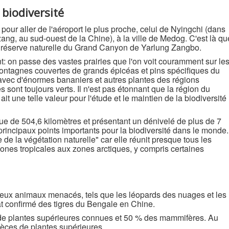
biodiversité
 pour aller de l'aéroport le plus proche, celui de Nyingchi (dans
ang, au sud-ouest de la Chine), à la ville de Medog. C'est là qu
la réserve naturelle du Grand Canyon de Yarlung Zangbo.
 on passe des vastes prairies que l'on voit couramment sur le
ontagnes couvertes de grands épicéas et pins spécifiques du
e avec d'énormes bananiers et autres plantes des régions
 sont toujours verts. Il n'est pas étonnant que la région du
 une telle valeur pour l'étude et le maintien de la biodiversité
e de 504,6 kilomètres et présentant un dénivelé de plus de 7
principaux points importants pour la biodiversité dans le monde.
e la végétation naturelle" car elle réunit presque tous les
zones tropicales aux zones arctiques, y compris certaines
reux animaux menacés, tels que les léopards des nuages et les
tat confirmé des tigres du Bengale en Chine.
 de plantes supérieures connues et 50 % des mammifères. Au
spèces de plantes supérieures.