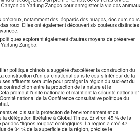
nd Canyon de Yarlung Zangbo pour enregistrer la vie des animau
 précieux, notamment des léopards des nuages, des ours noirs
as roux. Elles ont également découvert six couleurs distinctes
 avancée.
rs politiques explorent également d'autres moyens de préserver
 Yarlung Zangbo.
ler politique chinois a suggéré d'accélèrer la construction du
 construction d'un parc national dans le cours inférieur de la
 ses affluents sera utile pour protéger la région du sud-est du
 contradiction entre la protection de la nature et le
la promeut l'unité nationale et maintient la sécurité nationale"
omité national de la Conférence consultative politique du
hai.
nts et lois sur la protection de l'environnement et de
e la délégation tibétaine à Global Times. Environ 45 % de la
ée par des "lignes rouges" écologiques. La région a créé 47
lus de 34 % de la superficie de la région, précise le