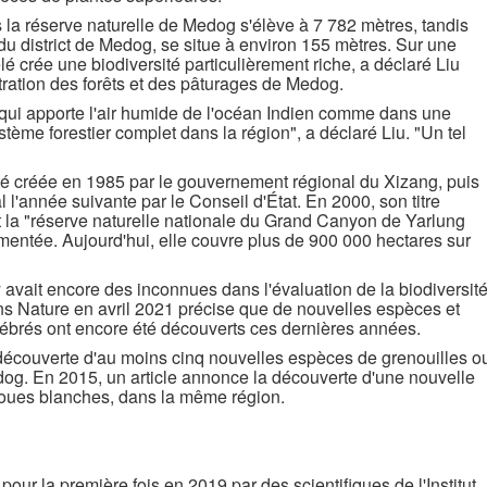
a réserve naturelle de Medog s'élève à 7 782 mètres, tandis
 du district de Medog, se situe à environ 155 mètres. Sur une
é crée une biodiversité particulièrement riche, a déclaré Liu
ration des forêts et des pâturages de Medog.
 qui apporte l'air humide de l'océan Indien comme dans une
tème forestier complet dans la région", a déclaré Liu. "Un tel
té créée en 1985 par le gouvernement régional du Xizang, puis
l l'année suivante par le Conseil d'État. En 2000, son titre
t la "réserve naturelle nationale du Grand Canyon de Yarlung
mentée. Aujourd'hui, elle couvre plus de 900 000 hectares sur
 y avait encore des inconnues dans l'évaluation de la biodiversit
ans Nature en avril 2021 précise que de nouvelles espèces et
brés ont encore été découverts ces dernières années.
écouverte d'au moins cinq nouvelles espèces de grenouilles o
og. En 2015, un article annonce la découverte d'une nouvelle
joues blanches, dans la même région.
our la première fois en 2019 par des scientifiques de l'Institut