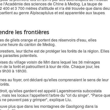
de l'Académie des sciences de Chine à Medog. La taupe de
2 400 et 3 700 mètres d'altitude et n'a été trouvée que dans deu
partient au genre Alpiscaptulus et est apparentée aux taupes
ndre les frontières
 de gilets orange et portent des réservoirs d'eau, elles
n une heure du canton de Medog.
estiers, leur tâche est de protéger les forêts de la région. Elles
s parasites potentiels.
ises du village voisin de Miri dans lequel les 36 ménages
 de la forêt et patrouillent à tour de rôle. Chaque jour, les
de 9h30 à 18h30.
s au foyer, ont déclaré qu'elles comprenaient le sens de leur
forêts.
droit, qu'elles gardent est appelé Lagerstroemia subcostata
, mais les locaux l'appellent l'arbre du "cri du singe". "Parce qu
es ne peuvent pas y grimper", explique Liu.
 trouve plus que dans les montagnes de Gaoligong dans la