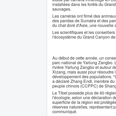
installées dans les forêts du Gra
sauvages.
Les caméras ont filmé des animaux
des pandas de Sumatra et des pand
du chat doré d'Asie, une nouvelle
Les scientifiques et les conseille
l'écosystème du Grand Canyon de
Au début de cette année, un conseil
parc national de Yarlung Zangbo. La
rivière Yarlung Zangbo et autour de
Xizang, mais aussi pour résoudre la
développement des populations. "Ce
a déclaré Zhang Endi, membre du C
peuple chinois (CCPPC) de Shang
Le Tibet possède plus de 60 règleme
l'écologie, selon une déclaration d
superficie de la région est protég
réserves naturelles, représentant p
communiqué.