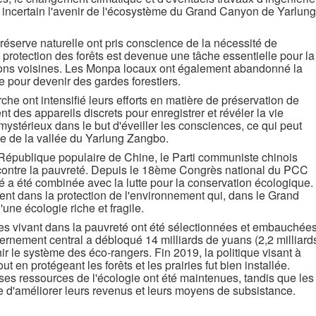
 incertain l'avenir de l'écosystème du Grand Canyon de Yarlung
réserve naturelle ont pris conscience de la nécessité de
a protection des forêts est devenue une tâche essentielle pour la
ions voisines. Les Monpa locaux ont également abandonné la
e pour devenir des gardes forestiers.
che ont intensifié leurs efforts en matière de préservation de
 des appareils discrets pour enregistrer et révéler la vie
stérieux dans le but d'éveiller les consciences, ce qui peut
ne de la vallée du Yarlung Zangbo.
 République populaire de Chine, le Parti communiste chinois
r contre la pauvreté. Depuis le 18ème Congrès national du PCC
eté a été combinée avec la lutte pour la conservation écologique.
sent dans la protection de l'environnement qui, dans le Grand
une écologie riche et fragile.
es vivant dans la pauvreté ont été sélectionnées et embauchée
ernement central a débloqué 14 milliards de yuans (2,2 milliard
nir le système des éco-rangers. Fin 2019, la politique visant à
out en protégeant les forêts et les prairies fut bien installée.
uses ressources de l'écologie ont été maintenues, tandis que les
 d'améliorer leurs revenus et leurs moyens de subsistance.