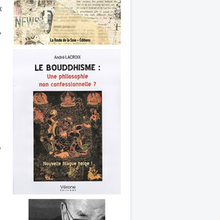
x
,
,