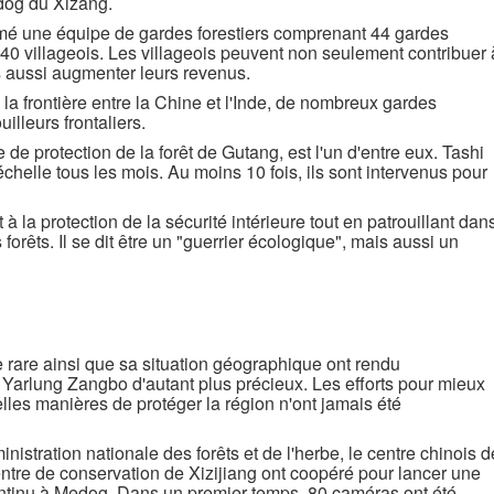
dog du Xizang.
mé une équipe de gardes forestiers comprenant 44 gardes
140 villageois. Les villageois peuvent non seulement contribuer 
s aussi augmenter leurs revenus.
a frontière entre la Chine et l'Inde, de nombreux gardes
illeurs frontaliers.
 de protection de la forêt de Gutang, est l'un d'entre eux. Tashi
chelle tous les mois. Au moins 10 fois, ils sont intervenus pour
 à la protection de la sécurité intérieure tout en patrouillant dan
orêts. Il se dit être un "guerrier écologique", mais aussi un
 rare ainsi que sa situation géographique ont rendu
arlung Zangbo d'autant plus précieux. Les efforts pour mieux
elles manières de protéger la région n'ont jamais été
inistration nationale des forêts et de l'herbe, le centre chinois d
ntre de conservation de Xizijiang ont coopéré pour lancer une
ntinu à Medog. Dans un premier temps, 80 caméras ont été