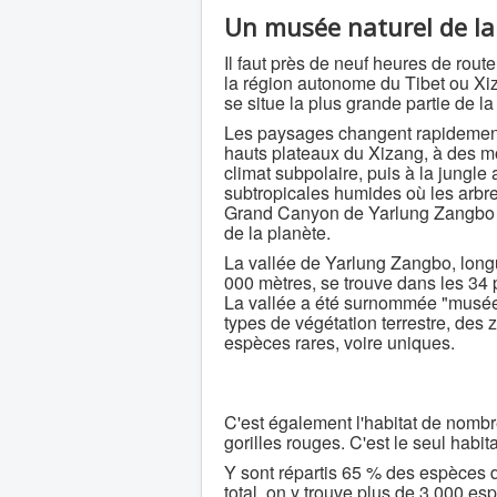
Un musée naturel de la 
Il faut près de neuf heures de route
la région autonome du Tibet ou Xiz
se situe la plus grande partie de 
Les paysages changent rapidement:
hauts plateaux du Xizang, à des m
climat subpolaire, puis à la jungl
subtropicales humides où les arbres
Grand Canyon de Yarlung Zangbo ait
de la planète.
La vallée de Yarlung Zangbo, longu
000 mètres, se trouve dans les 34 
La vallée a été surnommée "musée d
types de végétation terrestre, des 
espèces rares, voire uniques.
C'est également l'habitat de nomb
gorilles rouges. C'est le seul habi
Y sont répartis 65 % des espèces
total, on y trouve plus de 3 000 e