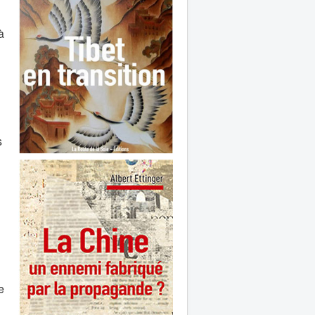
à
s
e