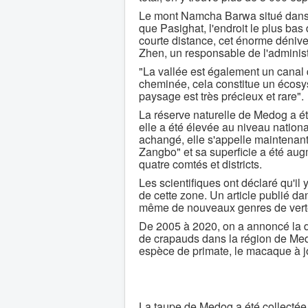
Le mont Namcha Barwa situé dans l
que Pasighat, l'endroit le plus bas
courte distance, cet énorme dénivel
Zhen, un responsable de l'administ
"La vallée est également un canal
cheminée, cela constitue un écosys
paysage est très précieux et rare".
La réserve naturelle de Medog a é
elle a été élevée au niveau nationa
achangé, elle s'appelle maintenan
Zangbo" et sa superficie a été aug
quatre comtés et districts.
Les scientifiques ont déclaré qu'il
de cette zone. Un article publié d
même de nouveaux genres de verté
De 2005 à 2020, on a annoncé la d
de crapauds dans la région de Med
espèce de primate, le macaque à 
La taupe de Medog a été collectée p