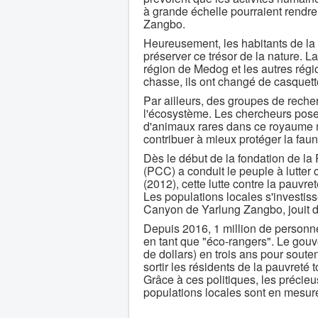
à grande échelle pourraient rendre
Zangbo.
Heureusement, les habitants de la 
préserver ce trésor de la nature. L
région de Medog et les autres rég
chasse, ils ont changé de casquett
Par ailleurs, des groupes de recher
l'écosystème. Les chercheurs posent
d'animaux rares dans ce royaume my
contribuer à mieux protéger la fau
Dès le début de la fondation de la
(PCC) a conduit le peuple à lutte
(2012), cette lutte contre la pauvr
Les populations locales s'investis
Canyon de Yarlung Zangbo, jouit d'
Depuis 2016, 1 million de personn
en tant que "éco-rangers". Le gouv
de dollars) en trois ans pour soute
sortir les résidents de la pauvreté t
Grâce à ces politiques, les précie
populations locales sont en mesure