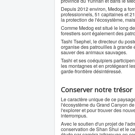
province du Yunnan et dans le Me
Depuis 2012 environ, Medog a for
professionnels, 51 capitaines et 2
la protection de l'écosystème, mai
Comme Medog est situé le long de l
forestiers sont également des patrou
Tashi Tsephel, le directeur du poste
organise des patrouilles à grande é
sauver des animaux sauvages.
Tashi et ses coéquipiers participent
les montagnes et en protégeant les f
garde-frontière désintéressé.
Conserver notre trésor
Le caractère unique de ce paysage
l'écosystème du Grand Canyon de Y
l'explorer et pour trouver des nouv
interrompus.
Avec le soutien d'un projet de l'adm
conservation de Shan Shui et le ce
étude par caméra infrarouge en co