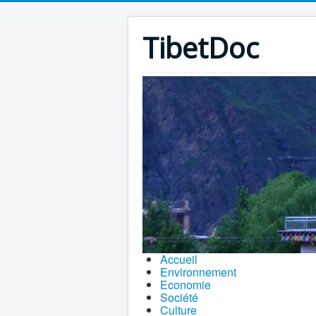
TibetDoc
Accueil
Environnement
Economie
Société
Culture