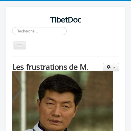
TibetDoc
Rechercher
Basculer
la
navigation
Les frustrations de M.
≡