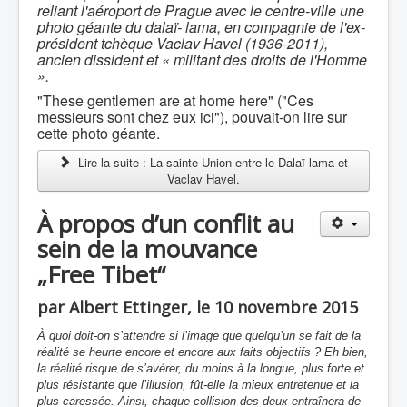
reliant l'aéroport de Prague avec le centre-ville une
photo géante du dalaï- lama, en compagnie de l'ex-
président tchèque Vaclav Havel (1936-2011),
ancien dissident et « militant des droits de l'Homme
».
"These gentlemen are at home here" ("Ces
messieurs sont chez eux ici"), pouvait-on lire sur
cette photo géante.
Lire la suite : La sainte-Union entre le Dalaï-lama et
Vaclav Havel.
À propos d’un conflit au
sein de la mouvance
„Free Tibet“
par Albert Ettinger, le 10 novembre 2015
À quoi doit-on s’attendre si l’image que quelqu’un se fait de la
réalité se heurte encore et encore aux faits objectifs ? Eh bien,
la réalité risque de s’avérer, du moins à la longue, plus forte et
plus résistante que l’illusion,
fût
-elle la mieux entretenue et la
plus caressée. Ainsi, chaque collision des deux en
traîne
ra de