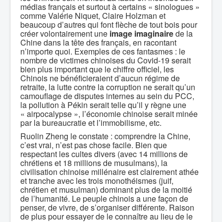
médias français et surtout à certains « sinologues »
comme Valérie Niquet, Claire Holzman et
beaucoup d’autres qui font flèche de tout bois pour
créer volontairement une
image imaginaire
de la
Chine dans la tête des français, en racontant
n’importe quoi. Exemples de ces fantasmes : le
nombre de victimes chinoises du Covid-19 serait
bien plus important que le chiffre officiel, les
Chinois ne bénéficieraient d’aucun régime de
retraite, la lutte contre la corruption ne serait qu’un
camouflage de disputes internes au sein du PCC,
la pollution à Pékin serait telle qu’il y règne une
« airpocalypse », l’économie chinoise serait minée
par la bureaucratie et l’immobilisme, etc.
Ruolin Zheng le constate : comprendre la Chine,
c’est vrai, n’est pas chose facile. Bien que
respectant les cultes divers (avec 14 millions de
chrétiens et 18 millions de musulmans), la
civilisation chinoise millénaire est clairement athée
et tranche avec les trois monothéismes (juif,
chrétien et musulman) dominant plus de la moitié
de l’humanité. Le peuple chinois a une façon de
penser, de vivre, de s’organiser différente. Raison
de plus pour essayer de le connaître au lieu de le