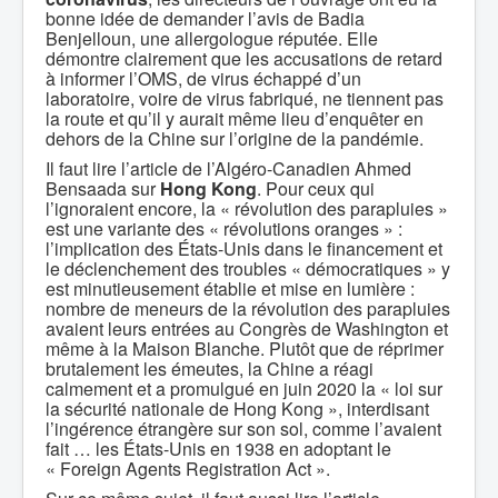
bonne idée de demander l’avis de Badia
Benjelloun, une allergologue réputée. Elle
démontre clairement que les accusations de retard
à informer l’OMS, de virus échappé d’un
laboratoire, voire de virus fabriqué, ne tiennent pas
la route et qu’il y aurait même lieu d’enquêter en
dehors de la Chine sur l’origine de la pandémie.
Il faut lire l’article de l’Algéro-Canadien Ahmed
Bensaada sur
Hong Kong
. Pour ceux qui
l’ignoraient encore, la « révolution des parapluies »
est une variante des « révolutions oranges » :
l’implication des États-Unis dans le financement et
le déclenchement des troubles « démocratiques » y
est minutieusement établie et mise en lumière :
nombre de meneurs de la révolution des parapluies
avaient leurs entrées au Congrès de Washington et
même à la Maison Blanche. Plutôt que de réprimer
brutalement les émeutes, la Chine a réagi
calmement et a promulgué en juin 2020 la « loi sur
la sécurité nationale de Hong Kong », interdisant
l’ingérence étrangère sur son sol, comme l’avaient
fait … les États-Unis en 1938 en adoptant le
« Foreign Agents Registration Act ».