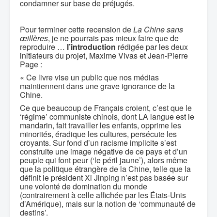
condamner sur base de préjugés.
Pour terminer cette recension de
La Chine sans
œillères
, je ne pourrais pas mieux faire que de
reproduire …
l’introduction
rédigée par les deux
initiateurs du projet, Maxime Vivas et Jean-Pierre
Page :
« Ce livre vise un public que nos médias
maintiennent dans une grave ignorance de la
Chine.
Ce que beaucoup de Français croient, c’est que le
‘régime’ communiste chinois, dont LA langue est le
mandarin, fait travailler les enfants, opprime les
minorités, éradique les cultures, persécute les
croyants. Sur fond d’un racisme implicite s’est
construite une image négative de ce pays et d’un
peuple qui font peur (‘le péril jaune’), alors même
que la politique étrangère de la Chine, telle que la
définit le président Xi Jinping n’est pas basée sur
une volonté de domination du monde
(contrairement à celle affichée par les États-Unis
d’Amérique), mais sur la notion de ‘communauté de
destins’.