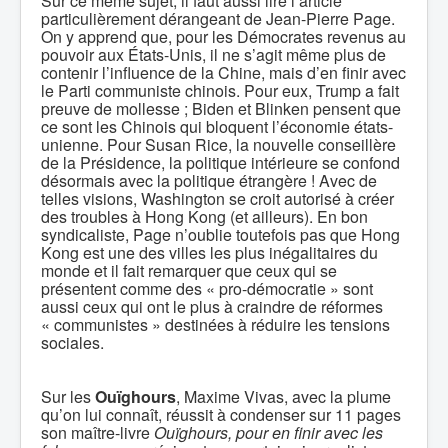
Sur ce même sujet, il faut aussi lire l’article
particulièrement dérangeant de Jean-Pierre Page.
On y apprend que, pour les Démocrates revenus au
pouvoir aux États-Unis, il ne s’agit même plus de
contenir l’influence de la Chine, mais d’en finir avec
le Parti communiste chinois. Pour eux, Trump a fait
preuve de mollesse ; Biden et Blinken pensent que
ce sont les Chinois qui bloquent l’économie états-
unienne. Pour Susan Rice, la nouvelle conseillère
de la Présidence, la politique intérieure se confond
désormais avec la politique étrangère ! Avec de
telles visions, Washington se croit autorisé à créer
des troubles à Hong Kong (et ailleurs). En bon
syndicaliste, Page n’oublie toutefois pas que Hong
Kong est une des villes les plus inégalitaires du
monde et il fait remarquer que ceux qui se
présentent comme des « pro-démocratie » sont
aussi ceux qui ont le plus à craindre de réformes
« communistes » destinées à réduire les tensions
sociales.
Sur les
Ouïghours
, Maxime Vivas, avec la plume
qu’on lui connaît, réussit à condenser sur 11 pages
son maître-livre
Ouïghours,
pour en finir avec les