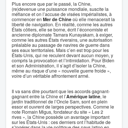
Plus encore que par le passé, la Chine,
(re)devenue une puissance mondiale, suscite la
méfiance et on l’accuse de visées impérialistes, à
commencer en
Mer de Chine
où elle menacerait la
liberté de navigation. En réalité, comme les autres
États côtiers, elle se borne, écrit l’économiste et
ancienne diplomate Tamara Kunayakam, à exiger,
comme les autres États riverains, une autorisation
préalable au passage de navires de guerre dans
ses eaux territoriales. Mais c’en est trop pour les
États-Unis, qui ne reculent devant aucun moyen, y
compris la provocation et l’intimidation. Pour Biden
et son Administration, il s’agit d’isoler la Chine,
même au risque d’une « nouvelle guerre froide »,
voire d’un véritable affrontement armé.
Il va sans dire pourtant que les accords gagnant-
gagnant entre la Chine et l’
Amérique latine
, le
jardin traditionnel de l’Oncle Sam, sont en plein
essor et ouvrent de larges perspectives. Comme le
note Romain Migus, fondateur du site « Les 2
rives », la Chine possède un avantage important
sur les États-Unis : ces derniers ont l’habitude de
s’ingérer dans la vie politique des pays latino en