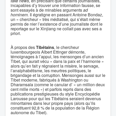
fake news,
en précisant que certains journalistes,
incapables d’y trouver une information fausse, se
sont essayés à de minables arguments
ad
hominem.
Il égratigne en passant Antoine Bondaz,
un « chercheur » très médiatisé, qui s’était même
permis de nier l’existence d’une journaliste dont le
reportage sur le Xinjiang ne collait pas avec ses a
priori.
À propos des
Tibétains
, le chercheur
luxembourgeois Albert Ettinger démonte,
témoignages à l’appui, les mensonges d’un ancien
Tibet, qui aurait vécu « dans la paix et l’harmonie »
alors qu’en fait y régnaient la misère, le servage,
l’analphabétisme, les meurtres politiques, le
brigandage et la corruption. Mensonges aussi sur le
Tibet moderne, fabriqués à Washington ou
Dharamsala (comme le canular d’ « un million deux
cent mille morts ») et parfois repris dans des
publications prestigieuses du style Encyclopédie
Larousse pour qui les Tibétains seraient devenus
minoritaires dans leur propre pays (alors qu’ils
constituent 92,8 % de la population de la Région
autonome du Tibet).