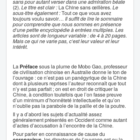
sans pour autant verser dans une admiration béate
(2).
Le titre est clair :
La Chine sans œillères.
Le
sous-titre également :
Tout ce que vous avez
toujours voulu savoir…
Il suffit de lire le sommaire
pour comprendre que nous sommes en présence
d’une petite encyclopédie à entrées multiples. Les
articles sont de longueur variable : de 4 à 20 pages.
Mais ce qui ne varie pas, c’est leur valeur et leur
intérêt.
La
Préface
sous la plume de Mobo Gao, professeur
de civilisation chinoise en Australie donne le ton de
l’ouvrage : ce n’est pas un panégyrique de la Chine
dont à plusieurs reprises l’auteur reconnaît que tout
n’y est pas parfait ; on est en droit de critiquer la
Chine, à condition toutefois que l’on fasse preuve
d’un minimum d’honnêteté intellectuelle et qu’on
n’oublie pas la parabole de la paille et de la poutre.
Il y a d’abord les sujets d’actualité assez
généralement présentés en Occident comme autant
d’actes d’accusation à l’encontre de la Chine.
Pour parler en connaissance de cause du
coronavirus
, les directeurs de l’ouvrage ont eu la