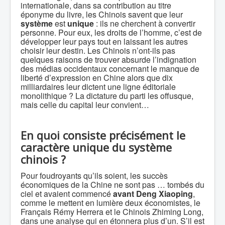
internationale, dans sa contribution au titre
éponyme du livre, les Chinois savent que leur
système
est
unique
: ils ne cherchent à convertir
personne. Pour eux, les droits de l’homme, c’est de
développer leur pays tout en laissant les autres
choisir leur destin. Les Chinois n’ont-ils pas
quelques raisons de trouver absurde l’indignation
des médias occidentaux concernant le manque de
liberté d’expression en Chine alors que dix
milliardaires leur dictent une ligne éditoriale
monolithique ? La dictature du parti les offusque,
mais celle du capital leur convient…
En quoi consiste précisément le
caractère unique du système
chinois ?
Pour foudroyants qu’ils soient, les succès
économiques de la Chine ne sont pas … tombés du
ciel et avaient commencé
avant Deng Xiaoping
,
comme le mettent en lumière deux économistes, le
Français Rémy Herrera et le Chinois Zhiming Long,
dans une analyse qui en étonnera plus d’un. S’il est