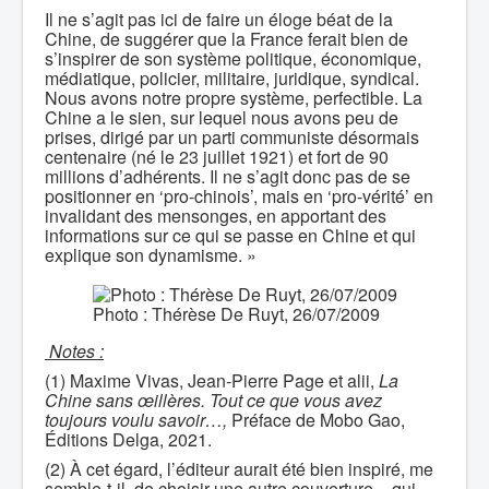
Il ne s’agit pas ici de faire un éloge béat de la
Chine, de suggérer que la France ferait bien de
s’inspirer de son système politique, économique,
médiatique, policier, militaire, juridique, syndical.
Nous avons notre propre système, perfectible. La
Chine a le sien, sur lequel nous avons peu de
prises, dirigé par un parti communiste désormais
centenaire (né le 23 juillet 1921) et fort de 90
millions d’adhérents. Il ne s’agit donc pas de se
positionner en ‘pro-chinois’, mais en ‘pro-vérité’ en
invalidant des mensonges, en apportant des
informations sur ce qui se passe en Chine et qui
explique son dynamisme. »
Photo : Thérèse De Ruyt, 26/07/2009
Notes :
(1) Maxime Vivas, Jean-Pierre Page et alii,
La
Chine sans œillères. Tout ce que vous avez
toujours voulu savoir…,
Préface de Mobo Gao,
Éditions Delga, 2021.
(2) À cet égard, l’éditeur aurait été bien inspiré, me
semble-t-il, de choisir une autre couverture − qui