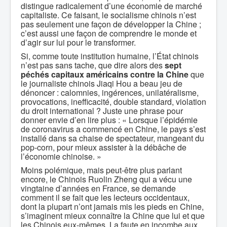
distingue radicalement d’une économie de marché
capitaliste. Ce faisant, le socialisme chinois n’est
pas seulement une façon de développer la Chine ;
c’est aussi une façon de comprendre le monde et
d’agir sur lui pour le transformer.
Si, comme toute institution humaine, l’État chinois
n’est pas sans tache, que dire alors des
sept
péchés capitaux
américains contre la Chine
que
le journaliste chinois Jiaqi Hou a beau jeu de
dénoncer : calomnies, ingérences, unilatéralisme,
provocations, inefficacité, double standard, violation
du droit international ? Juste une phrase pour
donner envie d’en lire plus : « Lorsque l’épidémie
de coronavirus a commencé en Chine, le pays s’est
installé dans sa chaise de spectateur, mangeant du
pop-corn, pour mieux assister à la débâche de
l’économie chinoise. »
Moins polémique, mais peut-être plus parlant
encore, le Chinois Ruolin Zheng qui a vécu une
vingtaine d’années en France, se demande
comment il se fait que les lecteurs occidentaux,
dont la plupart n’ont jamais mis les pieds en Chine,
s’imaginent mieux connaître la Chine que lui et que
les Chinois eux-mêmes. La faute en incombe aux