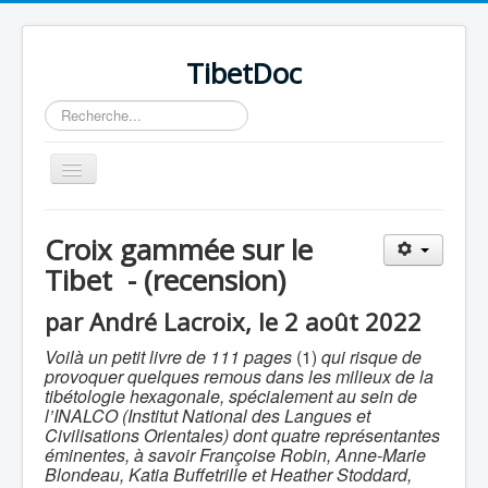
TibetDoc
Rechercher
Basculer
la
navigation
Croix gammée sur le
Tibet - (recension)
≡
par André Lacroix, le 2 août 2022
Voilà un petit livre de 111 pages
(1)
qui risque de
provoquer quelques remous dans les milieux de la
tibétologie hexagonale, spécialement au sein de
l’INALCO (Institut National des Langues et
Civilisations Orientales) dont quatre représentantes
éminentes, à savoir Françoise Robin, Anne-Marie
Blondeau, Katia Buffetrille et Heather Stoddard,