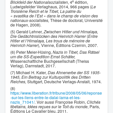
e
Blickfeld der Nationalsozialisten
, 4
édition,
Ludwigsfelder Verlaghaus, 2014, 966 pages (
Le
Troisième Reich et le Tibet, La patrie du
« svastika de l’Est » dans le champ de vision des
nationaux-socialistes,
Thèse de doctorat, Université
de Hagen, 2008).
(5) Gerald Lehner,
Zwischen Hitler und Himalaya,
Die Gedächtnislücken des Heinrich Harrer
(
Entre
Hitler et l’Himalaya, Les trous de mémoire de
Heinrich Harrer
), Vienne, Éditions Czernin, 2007.
(6) Peter Meier-Hüsing,
Nazis in Tibet, Das Rätsel
um die SS-Expedition Ernst Schäfer,
Wissenschaftliche Buchgesellschaft (Theiss
Verlag), Darmstadt, 2017.
(7) Michael H. Kater,
Das Ahnenerbe der SS 1935-
1945, Ein Beitrag zur Kulturpolitik des Dritten
Reiches,
Stuttgart, Deutsche Verlags-Anstalt, 1974.
(8)
https://www.liberation.fr/tribune/2008/05/06/reponse
-sur-les-liens-entre-le-dalai-lama-et-les-
nazis_71041/
. Voir aussi Françoise Robin,
Clichés
tibétains, Idées reçues sur le Toit du monde
, Paris,
Éditions Le Cavalier bleu, 2011.