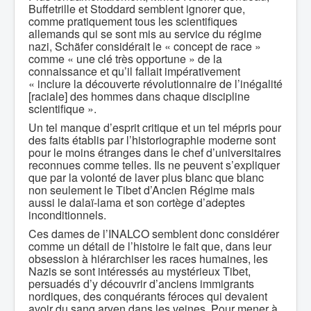
Buffetrille et Stoddard semblent ignorer que,
comme pratiquement tous les scientifiques
allemands qui se sont mis au service du régime
nazi, Schäfer considérait le « concept de race »
comme « une clé très opportune » de la
connaissance et qu’il fallait impérativement
« inclure la découverte révolutionnaire de l’inégalité
[raciale] des hommes dans chaque discipline
scientifique ».
Un tel manque d’esprit critique et un tel mépris pour
des faits établis par l’historiographie moderne sont
pour le moins étranges dans le chef d’universitaires
reconnues comme telles. Ils ne peuvent s’expliquer
que par la volonté de laver plus blanc que blanc
non seulement le Tibet d’Ancien Régime mais
aussi le dalaï-lama et son cortège d’adeptes
inconditionnels.
Ces dames de l’INALCO semblent donc considérer
comme un détail de l’histoire le fait que, dans leur
obsession à hiérarchiser les races humaines, les
Nazis se sont intéressés au mystérieux Tibet,
persuadés d’y découvrir d’anciens immigrants
nordiques, des conquérants féroces qui devaient
avoir du sang aryen dans les veines. Pour mener à