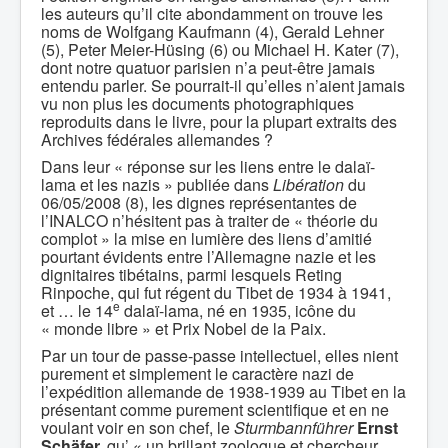
les auteurs qu’il cite abondamment on trouve les
noms de Wolfgang Kaufmann (4), Gerald Lehner
(5), Peter Meier-Hüsing (6) ou Michael H. Kater (7),
dont notre quatuor parisien n’a peut-être jamais
entendu parler. Se pourrait-il qu’elles n’aient jamais
vu non plus les documents photographiques
reproduits dans le livre, pour la plupart extraits des
Archives fédérales allemandes ?
Dans leur « réponse sur les liens entre le dalaï-
lama et les nazis » publiée dans
Libération
du
06/05/2008 (8), les dignes représentantes de
l’INALCO n’hésitent pas à traiter de « théorie du
complot » la mise en lumière des liens d’amitié
pourtant évidents entre l’Allemagne nazie et les
dignitaires tibétains, parmi lesquels Reting
Rinpoche, qui fut régent du Tibet de 1934 à 1941,
e
et … le 14
dalaï-lama, né en 1935, icône du
« monde libre » et Prix Nobel de la Paix.
Par un tour de passe-passe intellectuel, elles nient
purement et simplement le caractère nazi de
l’expédition allemande de 1938-1939 au Tibet en la
présentant comme purement scientifique et en ne
voulant voir en son chef, le
Sturmbannführer
Ernst
Schäfer,
qu’ « un brillant zoologue et chercheur