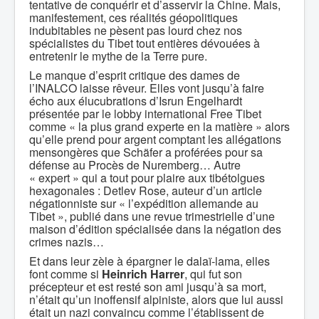
tentative de conquérir et d’asservir la Chine. Mais,
manifestement, ces réalités géopolitiques
indubitables ne pèsent pas lourd chez nos
spécialistes du Tibet tout entières dévouées à
entretenir le mythe de la Terre pure.
Le manque d’esprit critique des dames de
l’INALCO laisse rêveur. Elles vont jusqu’à faire
écho aux élucubrations d’Isrun Engelhardt
présentée par le lobby international Free Tibet
comme « la plus grand experte en la matière » alors
qu’elle prend pour argent comptant les allégations
mensongères que Schäfer a proférées pour sa
défense au Procès de Nuremberg… Autre
« expert » qui a tout pour plaire aux tibétolgues
hexagonales : Detlev Rose, auteur d’un article
négationniste sur « l’expédition allemande au
Tibet », publié dans une revue trimestrielle d’une
maison d’édition spécialisée dans la négation des
crimes nazis…
Et dans leur zèle à épargner le dalaï-lama, elles
font comme si
Heinrich Harrer
, qui fut son
précepteur et est resté son ami jusqu’à sa mort,
n’était qu’un inoffensif alpiniste, alors que lui aussi
était un nazi convaincu comme l’établissent de