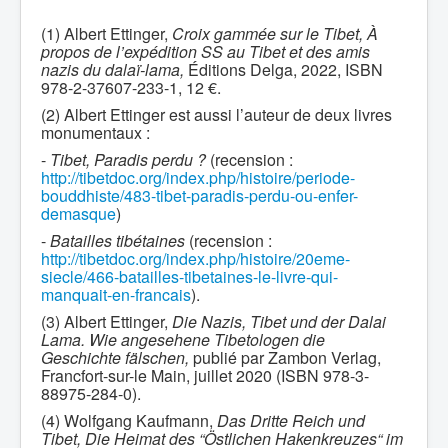
(1) Albert Ettinger,
Croix gammée sur le Tibet, À
propos de l’expédition SS au Tibet et des amis
nazis du dalaï-lama,
Éditions Delga, 2022, ISBN
978-2-37607-233-1, 12 €.
(2) Albert Ettinger est aussi l’auteur de deux livres
monumentaux :
-
Tibet, Paradis perdu ?
(recension :
http://tibetdoc.org/index.php/histoire/periode-
bouddhiste/483-tibet-paradis-perdu-ou-enfer-
demasque
)
-
Batailles tibétaines
(recension :
http://tibetdoc.org/index.php/histoire/20eme-
siecle/466-batailles-tibetaines-le-livre-qui-
manquait-en-francais
).
(3) Albert Ettinger,
Die Nazis, Tibet und der Dalai
Lama. Wie angesehene Tibetologen die
Geschichte fälschen,
publié par Zambon Verlag,
Francfort-sur-le Main, juillet 2020 (ISBN 978-3-
88975-284-0).
(4) Wolfgang Kaufmann,
Das Dritte Reich und
Tibet, Die Heimat des “Östlichen Hakenkreuzes“ im