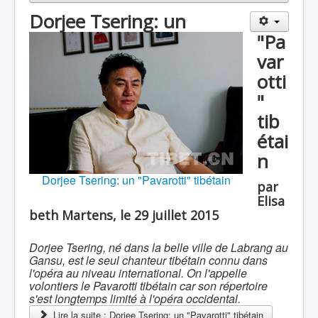
Dorjee Tsering: un
"Pa
var
otti
"
tib
étai
n
Dorjee Tsering: un "Pavarotti" tibétain
par
Elisa
beth Martens, le 29 juillet 2015
Dorjee Tsering, né dans la belle ville de Labrang au
Gansu, est le seul chanteur tibétain connu dans
l'opéra au niveau international. On l'appelle
volontiers le Pavarotti tibétain car son répertoire
s'est longtemps limité à l'opéra occidental.
Lire la suite : Dorjee Tsering: un "Pavarotti" tibétain