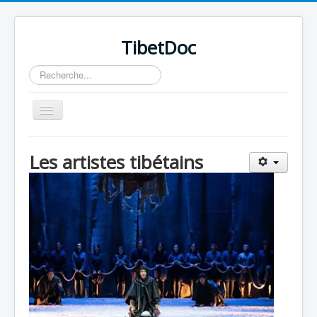
TibetDoc
Rechercher
Basculer
la
navigation
Les artistes tibétains
≡