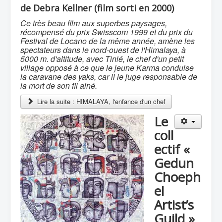
de Debra Kellner (film sorti en 2000)
Ce très beau film aux superbes paysages,
récompensé du prix Swisscom 1999 et du prix du
Festival de Locano de la même année, amène les
spectateurs dans le nord-ouest de l'Himalaya, à
5000 m. d'altitude, avec Tinié, le chef d'un petit
village opposé à ce que le jeune Karma conduise
la caravane des yaks, car il le juge responsable de
la mort de son fil ainé.
Lire la suite : HIMALAYA, l'enfance d'un chef
Le
coll
ectif «
Gedun
Choeph
el
Artist’s
Guild »