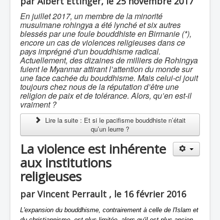
par Albert Ettinger, le 25 novembre 2017
En juillet 2017, un membre de la minorité
musulmane rohingya a été lynché et six autres
blessés par une foule bouddhiste en Birmanie (*),
encore un cas de violences religieuses dans ce
pays imprégné d'un bouddhisme radical.
Actuellement, des dizaines de milliers de Rohingya
fuient le Myanmar attirant l’attention du monde sur
une face cachée du bouddhisme. Mais celui-ci jouit
toujours chez nous de la réputation d’être une
religion de paix et de tolérance. Alors, qu’en est-il
vraiment ?
Lire la suite : Et si le pacifisme bouddhiste n’était
qu’un leurre ?
La violence est inhérente
aux institutions
religieuses
par Vincent Perrault , le 16 février 2016
L'expansion du bouddhisme, contrairement à celle de l'Islam et
du christiannisme, est plus limitée, alors qu'il est plus ancien