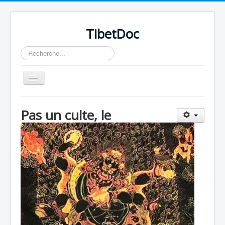
TibetDoc
Rechercher
Basculer
la
navigation
Pas un culte, le
≡