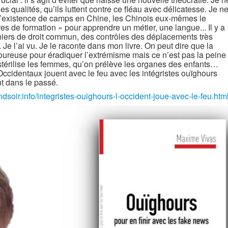
es qualités, qu’ils luttent contre ce fléau avec délicatesse. Je n
 l’existence de camps en Chine, les Chinois eux-mêmes le
es de formation » pour apprendre un métier, une langue... Il y a
niers de droit commun, des contrôles des déplacements très
 Je l’ai vu. Je le raconte dans mon livre. On peut dire que la
oureuse pour éradiquer l’extrémisme mais ce n’est pas la peine
n stérilise les femmes, qu’on prélève les organes des enfants…
s Occidentaux jouent avec le feu avec les intégristes ouïghours
nt dans le passé.
dsoir.info/integristes-ouighours-l-occident-joue-avec-le-feu.htm