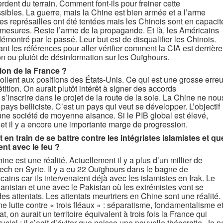
rdent du terrain. Comment font-ils pour freiner cette
sibles. La guerre, mais la Chine est bien armée et a l’arme
s représailles ont été tentées mais les Chinois sont en capacit
mesures. Reste l’arme de la propagande. Et là, les Américains
démontré par le passé. Leur but est de disqualifier les Chinois.
t les références pour aller vérifier comment la CIA est derrière
on ou plutôt de désinformation sur les Ouïghours.
tion de la France ?
llent aux positions des États-Unis. Ce qui est une grosse erreu
ion. On aurait plutôt intérêt à signer des accords
inscrire dans le projet de la route de la soie. La Chine ne nou
pays belliciste. C’est un pays qui veut se développer. L’objectif
 une société de moyenne aisance. Si le PIB global est élevé,
e et il y a encore une importante marge de progression.
 en train de se battre contre les intégristes islamistes et qu
nt avec le feu ?
ne est une réalité. Actuellement il y a plus d’un millier de
ch en Syrie. Il y a eu 22 Ouïghours dans le bagne de
ins car ils intervenaient déjà avec les islamistes en Irak. Le
hanistan et une avec le Pakistan où les extrémistes vont se
s attentats. Les attentats meurtriers en Chine sont une réalité.
ne lutte contre « trois fléaux » : séparatisme, fondamentalisme e
, on aurait un territoire équivalent à trois fois la France qui
rucial : il s’agit d’éviter que naisse une nouvelle théocratie. Je n