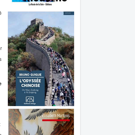
é
r
s
e
t
e