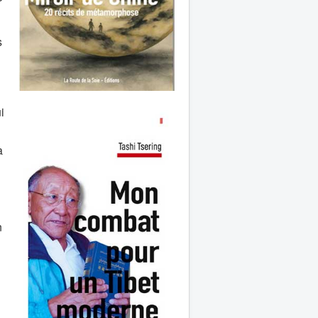
s
i
a
n