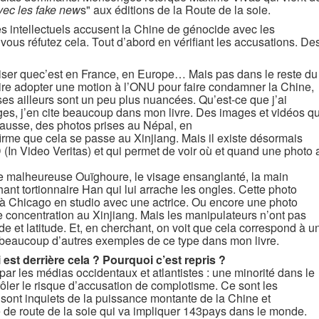
avec les fake new
s" aux éditions de la Route de la soie.
s intellectuels accusent la Chine de génocide avec les
vous réfutez cela. Tout d’abord en vérifiant les accusations. De
ciser quec’est en France, en Europe… Mais pas dans le reste du
re adopter une motion à l’ONU pour faire condamner la Chine,
ses ailleurs sont un peu plus nuancées. Qu’est-ce que j’ai
es, j’en cite beaucoup dans mon livre. Des images et vidéos qu
 fausse, des photos prises au Népal, en
rme que cela se passe au Xinjiang. Mais il existe désormais
 (In Video Veritas) et qui permet de voir où et quand une photo 
ne malheureuse Ouïghoure, le visage ensanglanté, la main
nt tortionnaire Han qui lui arrache les ongles. Cette photo
 à Chicago en studio avec une actrice. Ou encore une photo
e concentration au Xinjiang. Mais les manipulateurs n’ont pas
e et latitude. Et, en cherchant, on voit que cela correspond à u
e beaucoup d’autres exemples de ce type dans mon livre.
est derrière cela ? Pourquoi c’est repris ?
par les médias occidentaux et atlantistes : une minorité dans le
rôler le risque d’accusation de complotisme. Ce sont les
 sont inquiets de la puissance montante de la Chine et
de route de la soie qui va impliquer 143pays dans le monde.