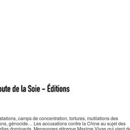
estations, camps de concentration, tortures, mutilations des
utions, génocide… Les accusations contre la Chine au sujet des
édias dominants. Mensonges rétorque Maxime Vivas qui vient d