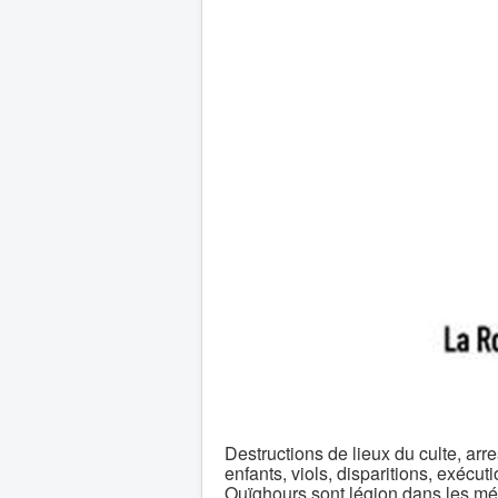
Destructions de lieux du culte, arr
enfants, viols, disparitions, exéc
Ouïghours sont légion dans les m