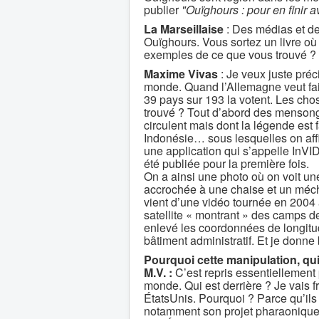
publier
"Ouïghours : pour en finir 
La Marseillaise
: Des médias et de
Ouïghours. Vous sortez un livre où 
exemples de ce que vous trouvé ?
Maxime Vivas
: Je veux juste pré
monde. Quand l’Allemagne veut fai
39 pays sur 193 la votent. Les cho
trouvé ? Tout d’abord des mensong
circulent mais dont la légende est
Indonésie… sous lesquelles on affi
une application qui s’appelle InVID
été publiée pour la première fois.
On a ainsi une photo où on voit u
accrochée à une chaise et un mécha
vient d’une vidéo tournée en 2004
satellite « montrant » des camps d
enlevé les coordonnées de longitud
bâtiment administratif. Et je donn
Pourquoi cette manipulation, qui 
M.V. :
C’est repris essentiellement 
monde. Qui est derrière ? Je vais f
ÉtatsUnis. Pourquoi ? Parce qu’ils
notamment son projet pharaonique 