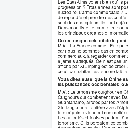
Les États-Unis voient bien qu’ils pe
progression ? Trois armes sont pos
nucléaire. L’arme commerciale ? De
de répondre et prendre des contre-
sont des champions. Ils l’ont déjà 
Dans mon livre, je montre en donnan
les principaux organes d’informati
Qu’est-ce que cela dit de la posi
M.V.
: La France comme l’Europe co
car nous ne sommes pas en compétit
commerciaux, à regarder comment s’
a jamais attaqués. Ce n’est pas un 
affiché par Xi Jinping est de créer
celui par habitant est encore faibl
Vous dites aussi que la Chine est
les puissances
occidentales joue
M.V. :
Le terrorisme ouïghour en Chi
Ouïghours qui combattent avec Dae
Guantanamo, arrêtés par les América
Xinjiang a une frontière avec l’Afg
former puis reviennent commettre de
Les autorités chinoises parlent d’u
terrorisme. S’ils perdaient ce combat
deviendrait un califat. L’enjeu est c