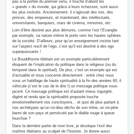
pas à la portée du premier venu, il touche d’abord les
« grands » du monde, qui grâce à leurs richesses, sont aussi
les plus instruits. Anciennement, il s’agissait des rois, des
princes, des empereurs, et maintenant, des intellectuels,
universitaires, banquiers, stars de cinéma, ministres, etc.
Loin d’être destiné aux plus démunis, comme l’est l’Evangile
par exemple, sa nature même le porte vers les hautes sphères
de la société. D’ailleurs, pour qu’un enseignement insiste tant
sur l’aspect nocif de l’ego, c’est qu’il est destiné à des ego
superpuissants !
Le Bouddhisme tibétain est un exemple particulièrement
éloquent de l’implication du politique dans le religieux (ou du
temporel dans le spirituel). De plus, c’est un exemple qui est
d’actualité et nous concerne directement : entré chez nous
sous un habillage de haute spiritualité à la fin des années 60, il
véhicule (c’est le cas de le dire !) un message politique sous-
jacent. Ce message politique est d’autant mieux ingurgité,
digéré et rendu que la spiritualité proposée touche
émotionnellement nos concitoyens... et quoi de plus parlant à
nos archétypes qu’un roi-dieu déchu de son trône, un roi-père
banni de son pays et persécuté par le diable rouge à queue
fourchue ?
Dans la dernière partie de mon livre, je dissèque l’exil des
maîtres tibétains au scalpel de l’histoire. Je donne aussi