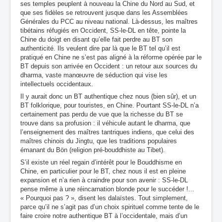
ses temples peuplent à nouveau la Chine du Nord au Sud, et
que ses fidèles se retrouvent jusque dans les Assemblées
Générales du PCC au niveau national. Là-dessus, les maîtres
tibétains réfugiés en Occident, SS-le-DL en tête, pointe la
Chine du doigt en disant qu’elle fait perdre au BT son
authenticité. Ils veulent dire par là que le BT tel qu’il est
pratiqué en Chine ne s’est pas aligné à la réforme opérée par le
BT depuis son arrivée en Occident : un retour aux sources du
dharma, vaste manœuvre de séduction qui vise les
intellectuels occidentaux.
Il y aurait donc un BT authentique chez nous (bien sûr), et un
BT folklorique, pour touristes, en Chine. Pourtant SS-le-DL n’a
certainement pas perdu de vue que la richesse du BT se
trouve dans sa profusion : il véhicule autant le dharma, que
l’enseignement des maîtres tantriques indiens, que celui des
maîtres chinois du Jingtu, que les traditions populaires
émanant du Bön (religion pré-bouddhiste au Tibet).
S’il existe un réel regain d’intérêt pour le Bouddhisme en
Chine, en particulier pour le BT, chez nous il est en pleine
expansion et n’a rien à craindre pour son avenir : SS-le-DL
pense même à une réincarnation blonde pour le succéder !...
« Pourquoi pas ? », disent les dalaïstes. Tout simplement,
parce qu’il ne s’agit pas d’un choix spirituel comme tente de le
faire croire notre authentique BT à l’occidentale, mais d’un