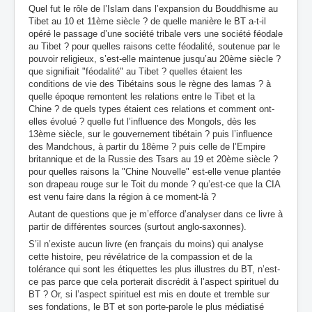
Quel fut le rôle de l’Islam dans l’expansion du Bouddhisme au
Tibet au 10 et 11ème siècle ? de quelle manière le BT a-t-il
opéré le passage d’une société tribale vers une société féodale
au Tibet ? pour quelles raisons cette féodalité, soutenue par le
pouvoir religieux, s’est-elle maintenue jusqu’au 20ème siècle ?
que signifiait "féodalité" au Tibet ? quelles étaient les
conditions de vie des Tibétains sous le règne des lamas ? à
quelle époque remontent les relations entre le Tibet et la
Chine ? de quels types étaient ces relations et comment ont-
elles évolué ? quelle fut l’influence des Mongols, dès les
13ème siècle, sur le gouvernement tibétain ? puis l’influence
des Mandchous, à partir du 18ème ? puis celle de l’Empire
britannique et de la Russie des Tsars au 19 et 20ème siècle ?
pour quelles raisons la "Chine Nouvelle" est-elle venue plantée
son drapeau rouge sur le Toit du monde ? qu’est-ce que la CIA
est venu faire dans la région à ce moment-là ?
Autant de questions que je m’efforce d’analyser dans ce livre à
partir de différentes sources (surtout anglo-saxonnes).
S’il n’existe aucun livre (en français du moins) qui analyse
cette histoire, peu révélatrice de la compassion et de la
tolérance qui sont les étiquettes les plus illustres du BT, n’est-
ce pas parce que cela porterait discrédit à l’aspect spirituel du
BT ? Or, si l’aspect spirituel est mis en doute et tremble sur
ses fondations, le BT et son porte-parole le plus médiatisé