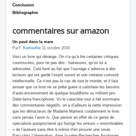
Conclusion
Bibliographie
commentaires sur amazon
Un pavé dans la mare
Par
T. Kumseh
le 11 octobre 2016
Voici un livre qui dérange. On n’a qu’à lire certaines critiques
courroucées, pour ne pas dire : haineuses, qu’on lui a
adressées. Cela tient au fait que l’ouvrage s’adresse à des
lecteurs qui ont gardé l’esprit ouvert et une certaine curiosité
intellectuelle. Ce n’est pas le cas de tout le monde, et il faut
avouer que ce livre ne se prête guère à satisfaire les besoins
d’auto-encensement de quelque bouddhiste ou militant pro-
Dalaï-lama francophone. Vu le caractère tout à fait sommaire
des commentaires négatifs, on a d’ailleurs la nette impression
que les détracteurs de Madame Martens condamnent le livre
sans jamais l’avoir lu. Que penser en effet de ce genre de
spécialiste autoproclamé qui fustige les erreurs « innombrables
» de l’auteure sans être à même d’en prouver une seule.
Paru chez L’Harmattan, dans la série Recherches Asiatiques,