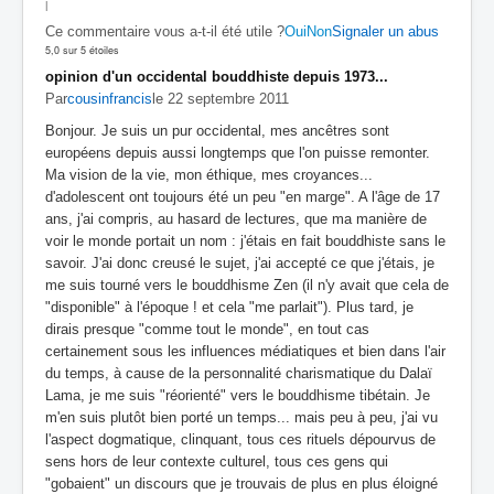
|
Ce commentaire vous a-t-il été utile ?
Oui
Non
Signaler un abus
5,0 sur 5 étoiles
opinion d'un occidental bouddhiste depuis 1973...
Par
cousinfrancis
le 22 septembre 2011
Bonjour. Je suis un pur occidental, mes ancêtres sont
européens depuis aussi longtemps que l'on puisse remonter.
Ma vision de la vie, mon éthique, mes croyances...
d'adolescent ont toujours été un peu "en marge". A l'âge de 17
ans, j'ai compris, au hasard de lectures, que ma manière de
voir le monde portait un nom : j'étais en fait bouddhiste sans le
savoir. J'ai donc creusé le sujet, j'ai accepté ce que j'étais, je
me suis tourné vers le bouddhisme Zen (il n'y avait que cela de
"disponible" à l'époque ! et cela "me parlait"). Plus tard, je
dirais presque "comme tout le monde", en tout cas
certainement sous les influences médiatiques et bien dans l'air
du temps, à cause de la personnalité charismatique du Dalaï
Lama, je me suis "réorienté" vers le bouddhisme tibétain. Je
m'en suis plutôt bien porté un temps... mais peu à peu, j'ai vu
l'aspect dogmatique, clinquant, tous ces rituels dépourvus de
sens hors de leur contexte culturel, tous ces gens qui
"gobaient" un discours que je trouvais de plus en plus éloigné