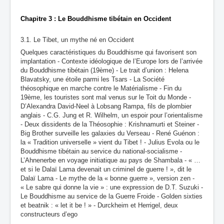
Chapitre 3 : Le Bouddhisme tibétain en Occident
3.1. Le Tibet, un mythe né en Occident
Quelques caractéristiques du Bouddhisme qui favorisent son
implantation - Contexte idéologique de l’Europe lors de l’arrivée
du Bouddhisme tibétain (19ème) - Le trait d’union : Helena
Blavatsky, une étoile parmi les Tsars - La Société
théosophique en marche contre le Matérialisme - Fin du
19ème, les touristes sont mal venus sur le Toit du Monde -
D’Alexandra David-Neel à Lobsang Rampa, fils de plombier
anglais - C.G. Jung et R. Wilhelm, un espoir pour l’orientalisme
- Deux dissidents de la Théosophie : Krishnamurti et Steiner -
Big Brother surveille les galaxies du Verseau - René Guénon :
la « Tradition universelle » vient du Tibet ! - Julius Evola ou le
Bouddhisme tibétain au service du national-socialisme -
L’Ahnenerbe en voyage initiatique au pays de Shambala - « …
et si le Dalaï Lama devenait un criminel de guerre ! », dit le
Dalaï Lama - Le mythe de la « bonne guerre », version zen -
« Le sabre qui donne la vie » : une expression de D.T. Suzuki -
Le Bouddhisme au service de la Guerre Froide - Golden sixties
et beatnik : « let it be ! » - Durckheim et Herrigel, deux
constructeurs d’ego