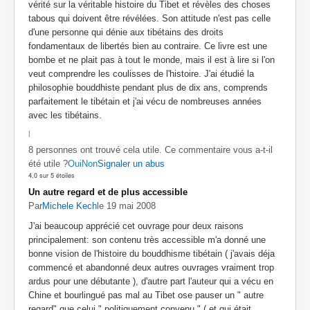
vérité sur la véritable histoire du Tibet et révèles des choses
tabous qui doivent être révélées. Son attitude n'est pas celle
d'une personne qui dénie aux tibétains des droits
fondamentaux de libertés bien au contraire. Ce livre est une
bombe et ne plait pas à tout le monde, mais il est à lire si l'on
veut comprendre les coulisses de l'histoire. J'ai étudié la
philosophie bouddhiste pendant plus de dix ans, comprends
parfaitement le tibétain et j'ai vécu de nombreuses années
avec les tibétains.
|
8 personnes ont trouvé cela utile. Ce commentaire vous a-t-il
été utile ?
Oui
Non
Signaler un abus
4,0 sur 5 étoiles
Un autre regard et de plus accessible
Par
Michele Kech
le 19 mai 2008
J'ai beaucoup apprécié cet ouvrage pour deux raisons
principalement: son contenu très accessible m'a donné une
bonne vision de l'histoire du bouddhisme tibétain ( j'avais déja
commencé et abandonné deux autres ouvrages vraiment trop
ardus pour une débutante ), d'autre part l'auteur qui a vécu en
Chine et bourlingué pas mal au Tibet ose pauser un " autre
regard" que celui " politiquement convenu " ( et qui était