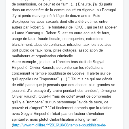
de soumission, de peur et de faim. (…) Ensuite, j’ai dû partir
dans un monastère de la communauté en Algarve, au Portugal.
J’y ai perdu ma virginité à l’âge de douze ans ». Puis
d'expliquer les abus sexuels dont elle a été victime, entre
autres par Robert S., le fondateur de l’OKC., qui se fait appeler
« Lama Kunzang ». Robert S. est en outre accusé de faux,
usage de faux, fraude fiscale, escroqueries, extorsions,
blanchiment, abus de confiance, infraction aux lois sociales,
port public de faux nom, prise d'otages, association de
malfaiteurs et organisation criminelle.
Autre exemple ; je cite : « L’ancien bras droit de Sogyal
Rinpoché, Olivier Raurich, se confie sur les révélations
concernant le temple bouddhiste de Lodève. Il alerte sur ce
qu'il appelle une "imposture". (…) " J'ai mis ce qui me gênait
de côté parce que je pensais que des choses plus grandes se
jouaient. J'ai essayé d'y croire pendant des années", témoigne
Olivier Raurich. Qu'a-t-il "mis de côté" avant de comprendre
qu'il y a "tromperie" sur un personnage "avide de sexe, de
pouvoir et d'argent" ? "J'ai finalement compris que la relation
avec Sogyal Rinpoché n'était pas un facteur d'évolution
spirituelle, mais plutôt d'infantilisation à long terme".
(
http://www.midilibre.fr/2016/10/08/temple-bouddhiste-de-