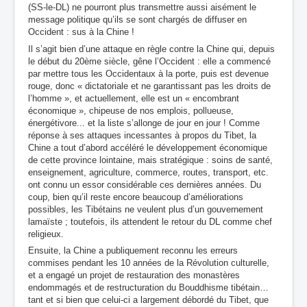
(SS-le-DL) ne pourront plus transmettre aussi aisément le
message politique qu’ils se sont chargés de diffuser en
Occident : sus à la Chine !
Il s’agit bien d’une attaque en règle contre la Chine qui, depuis
le début du 20ème siècle, gêne l’Occident : elle a commencé
par mettre tous les Occidentaux à la porte, puis est devenue
rouge, donc « dictatoriale et ne garantissant pas les droits de
l’homme », et actuellement, elle est un « encombrant
économique », chipeuse de nos emplois, pollueuse,
énergétivore... et la liste s’allonge de jour en jour ! Comme
réponse à ses attaques incessantes à propos du Tibet, la
Chine a tout d’abord accéléré le développement économique
de cette province lointaine, mais stratégique : soins de santé,
enseignement, agriculture, commerce, routes, transport, etc.
ont connu un essor considérable ces dernières années. Du
coup, bien qu’il reste encore beaucoup d’améliorations
possibles, les Tibétains ne veulent plus d’un gouvernement
lamaïste ; toutefois, ils attendent le retour du DL comme chef
religieux.
Ensuite, la Chine a publiquement reconnu les erreurs
commises pendant les 10 années de la Révolution culturelle,
et a engagé un projet de restauration des monastères
endommagés et de restructuration du Bouddhisme tibétain…
tant et si bien que celui-ci a largement débordé du Tibet, que