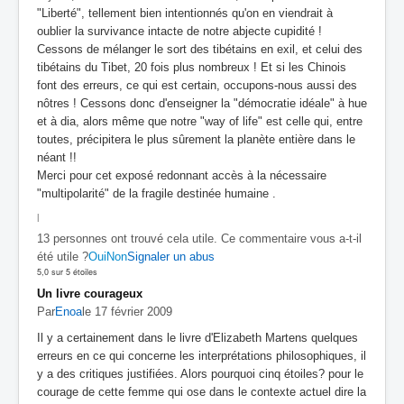
"Liberté", tellement bien intentionnés qu'on en viendrait à
oublier la survivance intacte de notre abjecte cupidité !
Cessons de mélanger le sort des tibétains en exil, et celui des
tibétains du Tibet, 20 fois plus nombreux ! Et si les Chinois
font des erreurs, ce qui est certain, occupons-nous aussi des
nôtres ! Cessons donc d'enseigner la "démocratie idéale" à hue
et à dia, alors même que notre "way of life" est celle qui, entre
toutes, précipitera le plus sûrement la planète entière dans le
néant !!
Merci pour cet exposé redonnant accès à la nécessaire
"multipolarité" de la fragile destinée humaine .
|
13 personnes ont trouvé cela utile. Ce commentaire vous a-t-il
été utile ?
Oui
Non
Signaler un abus
5,0 sur 5 étoiles
Un livre courageux
Par
Enoa
le 17 février 2009
Il y a certainement dans le livre d'Elizabeth Martens quelques
erreurs en ce qui concerne les interprétations philosophiques, il
y a des critiques justifiées. Alors pourquoi cinq étoiles? pour le
courage de cette femme qui ose dans le contexte actuel dire la