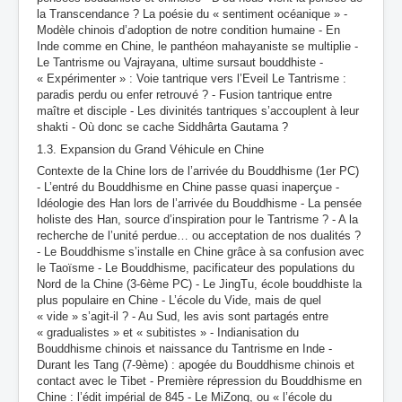
la Transcendance ? La poésie du « sentiment océanique » -
Modèle chinois d’adoption de notre condition humaine - En
Inde comme en Chine, le panthéon mahayaniste se multiplie -
Le Tantrisme ou Vajrayana, ultime sursaut bouddhiste -
« Expérimenter » : Voie tantrique vers l’Eveil Le Tantrisme :
paradis perdu ou enfer retrouvé ? - Fusion tantrique entre
maître et disciple - Les divinités tantriques s’accouplent à leur
shakti - Où donc se cache Siddhârta Gautama ?
1.3. Expansion du Grand Véhicule en Chine
Contexte de la Chine lors de l’arrivée du Bouddhisme (1er PC)
- L’entré du Bouddhisme en Chine passe quasi inaperçue -
Idéologie des Han lors de l’arrivée du Bouddhisme - La pensée
holiste des Han, source d’inspiration pour le Tantrisme ? - A la
recherche de l’unité perdue… ou acceptation de nos dualités ?
- Le Bouddhisme s’installe en Chine grâce à sa confusion avec
le Taoïsme - Le Bouddhisme, pacificateur des populations du
Nord de la Chine (3-6ème PC) - Le JingTu, école bouddhiste la
plus populaire en Chine - L’école du Vide, mais de quel
« vide » s’agit-il ? - Au Sud, les avis sont partagés entre
« gradualistes » et « subitistes » - Indianisation du
Bouddhisme chinois et naissance du Tantrisme en Inde -
Durant les Tang (7-9ème) : apogée du Bouddhisme chinois et
contact avec le Tibet - Première répression du Bouddhisme en
Chine : l’édit impérial de 845 - Le MiZong, ou « l’école du