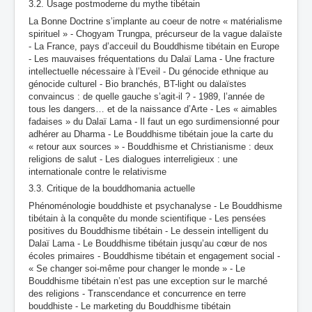
3.2. Usage postmoderne du mythe tibétain
La Bonne Doctrine s’implante au coeur de notre « matérialisme
spirituel » - Chogyam Trungpa, précurseur de la vague dalaïste
- La France, pays d’acceuil du Bouddhisme tibétain en Europe
- Les mauvaises fréquentations du Dalaï Lama - Une fracture
intellectuelle nécessaire à l’Eveil - Du génocide ethnique au
génocide culturel - Bio branchés, BT-light ou dalaïstes
convaincus : de quelle gauche s’agit-il ? - 1989, l’année de
tous les dangers… et de la naissance d’Arte - Les « aimables
fadaises » du Dalaï Lama - Il faut un ego surdimensionné pour
adhérer au Dharma - Le Bouddhisme tibétain joue la carte du
« retour aux sources » - Bouddhisme et Christianisme : deux
religions de salut - Les dialogues interreligieux : une
internationale contre le relativisme
3.3. Critique de la bouddhomania actuelle
Phénoménologie bouddhiste et psychanalyse - Le Bouddhisme
tibétain à la conquête du monde scientifique - Les pensées
positives du Bouddhisme tibétain - Le dessein intelligent du
Dalaï Lama - Le Bouddhisme tibétain jusqu’au cœur de nos
écoles primaires - Bouddhisme tibétain et engagement social -
« Se changer soi-même pour changer le monde » - Le
Bouddhisme tibétain n’est pas une exception sur le marché
des religions - Transcendance et concurrence en terre
bouddhiste - Le marketing du Bouddhisme tibétain