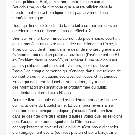
choix politique. Bref, je n’ai rien contre l’expansion du
Bouddhisme, ou de n’importe quelle autre religion dans le
monde, tant que cette religion n’est pas la vitrine d’une
stratégie politique.
Bush qui honore SS-le-DL de la médaille du meilleur citoyen
américain, cela ne donne-t-il pas à réfléchir ?
Bien sûr, on me taxe immédiatement de prochinoise, pourtant
je n’ai pas écrit mon livre dans l’idée de défendre la Chine, le
Tibet ou l’Occident, mais dans le désir de montrer, grâce à un
évènement connu d’un public assez large (l’avènement du BT
en Occident dans le post-68), qu’adhérer à une religion n’est
jamais politiquement innocent. Dès lors, il est du devoir
"moral" de chaque personne qui s’engage dans une religion de
connaître ses implications sociales, politiques et historiques.
En ce qui concerne le Tibet et son histoire, il y a une
désinformation systématique et programmée du public
occidental qui dure depuis 50 ans.
Dans ce livre, j’essaie de le dire en détricotant cette histoire
qui inclut celle du Bouddhisme. Et puis, pour revenir à ma
question philosophique de départ, j’ai aussi écrit mon livre
dans le désir de dire qu’il existe d’autres voies que les religions
pour l’accomplissement spirituel de l’être humain,
accomplissement spirituel qui d’ailleurs n’est pas à dissocier
d’un engagement social (ce n’est pas un choix à faire), ainsi