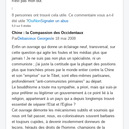
n'est pas mon but.
|
8 personnes ont trouvé cela utile. Ce commentaire vous a-t-il
été utile ?
Oui
Non
Signaler un abus
5,0 sur 5 étoiles
Chine : la Compassion des Occidentaux
Par
Debaisieux Georges
le 18 mai 2008
Enfin un ouvrage qui donne un éclairage neuf, transversal, sur
cette question qui agite les foules et les médias plus que
jamais ! Je ne suis pas non plus un spécialiste, ni un
communiste ; j'ai juste la certitude que la plupart des positions
plus que tranchées prises par le monde entier contre la Chine
et son "emprise" sur le Tibet, sont elles-mêmes partisanes,
profondément "anti-communistes primaires" au départ.
Le bouddhisme a toute ma sympathie, a priori, mais qui suis-je
pour préférer ou légitimer un gouvernement à ce point lié à la
religion, appartenant à un pays qui a depuis longtemps trouvé
essentiel de séparer l'Etat et l'Eglise ?
Cet ouvrage démonte les mécanismes subtils et sournois qui
nous ont fait passer, nous, ex-colonisateurs souvent barbares
et toujours cupides, à devenir insolemment donneurs de
leçons, hérauts des droits de l'homme, champions de la