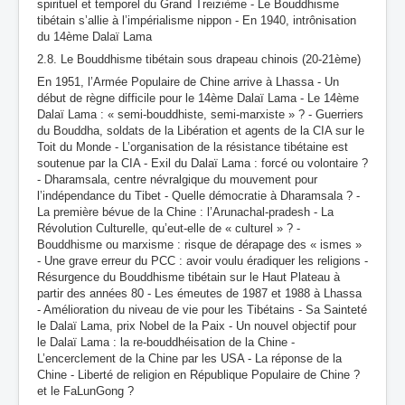
spirituel et temporel du Grand Treizième - Le Bouddhisme
tibétain s’allie à l’impérialisme nippon - En 1940, intrônisation
du 14ème Dalaï Lama
2.8. Le Bouddhisme tibétain sous drapeau chinois (20-21ème)
En 1951, l’Armée Populaire de Chine arrive à Lhassa - Un
début de règne difficile pour le 14ème Dalaï Lama - Le 14ème
Dalaï Lama : « semi-bouddhiste, semi-marxiste » ? - Guerriers
du Bouddha, soldats de la Libération et agents de la CIA sur le
Toit du Monde - L’organisation de la résistance tibétaine est
soutenue par la CIA - Exil du Dalaï Lama : forcé ou volontaire ?
- Dharamsala, centre névralgique du mouvement pour
l’indépendance du Tibet - Quelle démocratie à Dharamsala ? -
La première bévue de la Chine : l’Arunachal-pradesh - La
Révolution Culturelle, qu’eut-elle de « culturel » ? -
Bouddhisme ou marxisme : risque de dérapage des « ismes »
- Une grave erreur du PCC : avoir voulu éradiquer les religions -
Résurgence du Bouddhisme tibétain sur le Haut Plateau à
partir des années 80 - Les émeutes de 1987 et 1988 à Lhassa
- Amélioration du niveau de vie pour les Tibétains - Sa Sainteté
le Dalaï Lama, prix Nobel de la Paix - Un nouvel objectif pour
le Dalaï Lama : la re-bouddhéisation de la Chine -
L’encerclement de la Chine par les USA - La réponse de la
Chine - Liberté de religion en République Populaire de Chine ?
et le FaLunGong ?