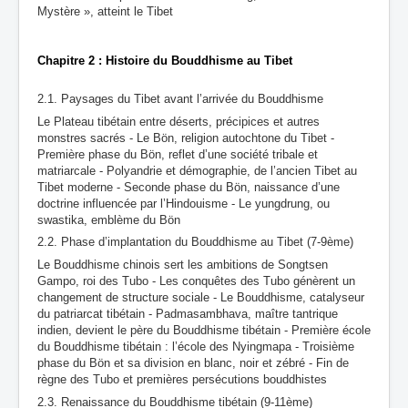
Mystère », atteint le Tibet
Chapitre 2 : Histoire du Bouddhisme au Tibet
2.1. Paysages du Tibet avant l’arrivée du Bouddhisme
Le Plateau tibétain entre déserts, précipices et autres
monstres sacrés - Le Bön, religion autochtone du Tibet -
Première phase du Bön, reflet d’une société tribale et
matriarcale - Polyandrie et démographie, de l’ancien Tibet au
Tibet moderne - Seconde phase du Bön, naissance d’une
doctrine influencée par l’Hindouisme - Le yungdrung, ou
swastika, emblème du Bön
2.2. Phase d’implantation du Bouddhisme au Tibet (7-9ème)
Le Bouddhisme chinois sert les ambitions de Songtsen
Gampo, roi des Tubo - Les conquêtes des Tubo génèrent un
changement de structure sociale - Le Bouddhisme, catalyseur
du patriarcat tibétain - Padmasambhava, maître tantrique
indien, devient le père du Bouddhisme tibétain - Première école
du Bouddhisme tibétain : l’école des Nyingmapa - Troisième
phase du Bön et sa division en blanc, noir et zébré - Fin de
règne des Tubo et premières persécutions bouddhistes
2.3. Renaissance du Bouddhisme tibétain (9-11ème)