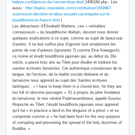
lodeve-confidences-de-l-ancien-bras-droit
,1406184.php - Lire
aussi :
http://leplus.nouvelobs.com/contribution/1559967-
soumission-devotion-et-abus-sexuels-j-ai-enquete-sur-le-
bouddhisme-en-france.html
)
Les détracteurs d’Élisabeth Martens, ces « véritables
connaisseurs » du bouddhisme tibétain, devront nous donner
quelques explications à ce sujet, comme au sujet de beaucoup
d’autres. Il ne leur suffira plus d’ignorer tout simplement les
points de vue d’auteurs (ignorants ?) comme Ekai Kawaguchi,
ce moine et érudit bouddhiste japonais qui, au début du 20e
siècle, a passé trois ans au Tibet pour étudier et traduire les
saintes écritures lamaïstes. Cet authentique connaisseur de la
langue, de l’écriture, de la réalité sociale tibétaine et du
lamaisme nous apprend au sujet des Saintes écritures
tantriques : « I have to keep them in a closed box, for they are
too full of obscene passages ». Et à propos du père fondateur
du lamaïsme, le très vénéré Padmasambhava, appelé Gourou
Rinpoché au Tibet, l’érudit bouddhiste japonais nous apprend
qu’il fut « in practice a devil in the disguise of a priest » et se
comportait comme si « he had been born for the very purpose
of corrupting and preventing the spread of the holy doctrines of
Buddha. »