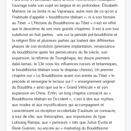
l'ouvrage traite son sujet en largeur et en profondeur. Élisabeth
Martens ne se limite ni au Vajranaya, autre nom de ce qu’on a
l’habitude d’appeler « bouddhisme tibétain », ni à son histoire
au Tibet. « L’Histoire du Bouddhisme au Tibet » n’est en effet
que le deuxième de ses trois grands chapitres. Il est à son tour
subdivisé en huit parties : une sur la période pré-bouddhiste et
la religion Bön et plusieurs parties qui traitent des différentes
phases de son évolution (première implantation, renaissance
du bouddhisme après les persécutions du 9e siècle, son
expansion, la réforme de Tsongkhapa, les douze premiers
dalaï-lamas, le 13e sous les influences russes et britanniques,
le bouddhisme tibétain sous le drapeau chinois). Un premier
chapitre sur « Le Bouddhisme avant son entrée au Tibet » le
précède et renseigne le lecteur sur l’ « enseignement originel
du Bouddha » ainsi que sur le « Grand Véhicule » et son
expansion en Chine. Enfin, un long chapitre consacré au «
Bouddhisme tibétain en Occident », c’est à dire aux mythes,
aux modes et aux mystifications qui accompagnent et
caractérisent sa réception occidentale (l’auteure se consacre,
à tour de rôle, aux théosophes, aux impostures du type
Lobsang Rampa, aux « penseurs » tels que Julius Evola et
René Guénon, ou encore au « marketing du Bouddhisme