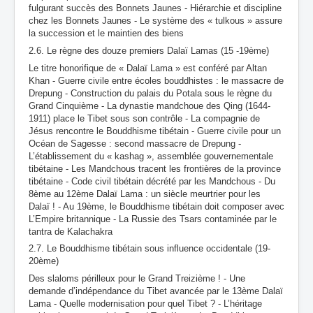
fulgurant succès des Bonnets Jaunes - Hiérarchie et discipline
chez les Bonnets Jaunes - Le système des « tulkous » assure
la succession et le maintien des biens
2.6. Le règne des douze premiers Dalaï Lamas (15 -19ème)
Le titre honorifique de « Dalaï Lama » est conféré par Altan
Khan - Guerre civile entre écoles bouddhistes : le massacre de
Drepung - Construction du palais du Potala sous le règne du
Grand Cinquième - La dynastie mandchoue des Qing (1644-
1911) place le Tibet sous son contrôle - La compagnie de
Jésus rencontre le Bouddhisme tibétain - Guerre civile pour un
Océan de Sagesse : second massacre de Drepung -
L’établissement du « kashag », assemblée gouvernementale
tibétaine - Les Mandchous tracent les frontières de la province
tibétaine - Code civil tibétain décrété par les Mandchous - Du
8ème au 12ème Dalaï Lama : un siècle meurtrier pour les
Dalaï ! - Au 19ème, le Bouddhisme tibétain doit composer avec
L’Empire britannique - La Russie des Tsars contaminée par le
tantra de Kalachakra
2.7. Le Bouddhisme tibétain sous influence occidentale (19-
20ème)
Des slaloms périlleux pour le Grand Treizième ! - Une
demande d’indépendance du Tibet avancée par le 13ème Dalaï
Lama - Quelle modernisation pour quel Tibet ? - L’héritage