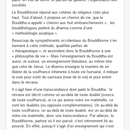
sociétés.
Le Bouddhisme répond aux critères du religieux cités plus
haut. Tout d’abord, il propose un chemin de vie, que le
Bouddha a appelé « chemin aux huit embranchements » ; les
bouddhologues parlent du dharma comme d’une
« méthodologie asiatique ».
Beaucoup de sympathisants occidentaux du Bouddhisme s’en
tiennent à cette méthode, qualifiée parfois de
« thérapeutique », et assimilent donc le Bouddhisme à une
« philosophie de vie ». Mais l’enseignement du Bouddha est
aussi, et surtout, un enseignement libérateur, au même titre
que celui de Jésus. Le dharma enseigne la manière de se
libérer de la souffrance inhérente à toute vie humaine, il indique
la voie pour sortir du samsara (roue de la vie) et pour entrer
dans le nirvana.
Il s’agit bien d’une transcendance dont parle le Bouddha : le
nirvana est décrit comme un au-delà de toute dualité (source
de toute souffrance), or ce qui anime notre vie matérielle, ce
sont les dualités (ou opposés-complémentaires). Un au-delà de
toute souffrance, un au-delà de toute dualité, est un au-delà de
notre vie matérielle, donc une transcendance. Par ailleurs, le
Bouddhisme, partout où il est passé, s’est intimement lié au
pouvoir. En effet, puisqu’il s’agit d’un enseignement qui n’est