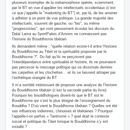
plusieurs exemples de la métamorphose opérée, sciemment,
par le BT en vue d’appâter les intellectuels occidentaux (c’est
ce que j’appelle le "marketing du BT") et, par là, de les amener
à adhérer à un point de vue politique. La grande majorité des
intellectuels, souvent de gauche, ou "bio", ou même
"progressistes", qui vont pieusement écouter les discours du
Dalaï Lama au SportPaleis d’Anvers ne connaissent pas
l’histoire du Bouddhisme tibétain.
Ils demandent même : "quelle relation existe-t-il entre l’histoire
du Bouddhisme au Tibet et la spiritualité proposée par le
Bouddhisme ?". Du fait qu’ils ne perçoivent pas
l’interdépendance entre spiritualité et histoire, ils ne pourraient
pas percevoir le message politique qui se dissimule derrière
les carpettes et les clochettes… et ils se laissent attraper par
l’esthétique orangée du BT.
Il m’a semblé intéressant de proposer une analyse de l’histoire
du Bouddhisme tibétain (c’est la seconde partie du livre).
Pourquoi les bouddhologues disent-ils que le BT est le
Bouddhisme qui s’est le plus éloigné de l’enseignement du
Bouddha ? D’où vient le Bouddhisme tibétain ? Quelles ont été
ses influences indiennes, chinoises et tibétaines ? Pourquoi
l’appelle-t-on parfois « Tantrisme » ? quel était le contexte
social et politique du Tibet lorsque le Bouddhisme s’y est
installé ?