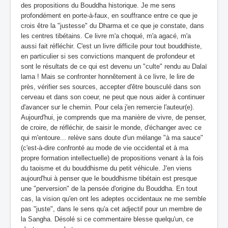
des propositions du Bouddha historique. Je me sens
profondément en porte-à-faux, en souffrance entre ce que je
crois être la "justesse" du Dharma et ce que je constate, dans
les centres tibétains. Ce livre m'a choqué, m'a agacé, m'a
aussi fait réfléchir. C'est un livre difficile pour tout bouddhiste,
en particulier si ses convictions manquent de profondeur et
sont le résultats de ce qui est devenu un "culte" rendu au Dalaï
lama ! Mais se confronter honnêtement à ce livre, le lire de
près, vérifier ses sources, accepter d'être bousculé dans son
cerveau et dans son coeur, ne peut que nous aider à continuer
d'avancer sur le chemin. Pour cela j'en remercie l'auteur(e).
Aujourd'hui, je comprends que ma manière de vivre, de penser,
de croire, de réfléchir, de saisir le monde, d'échanger avec ce
qui m'entoure... relève sans doute d'un mélange "à ma sauce"
(c'est-à-dire confronté au mode de vie occidental et à ma
propre formation intellectuelle) de propositions venant à la fois
du taoisme et du bouddhisme du petit véhicule. J'en viens
aujourd'hui à penser que le bouddhisme tibétain est presque
une "perversion" de la pensée d'origine du Bouddha. En tout
cas, la vision qu'en ont les adeptes occidentaux ne me semble
pas "juste", dans le sens qu'a cet adjectif pour un membre de
la Sangha. Désolé si ce commentaire blesse quelqu'un, ce