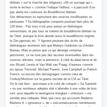
tibétain » sur le marché des religions), clôt un ouvrage qui «
invite le lecteur », comme l’indique l’éditeur, « à parcourir d’un
pas alerte les coulisses du Bouddhisme tibétain.
Ses détracteurs lui reprochent des sources insuffisantes ou
partisanes ? Sa bibliographie comporte pourtant bien plus de
120 titres . Pas tous n’ont pour auteur un tibétologue
universitaire, et pas tous ne traitent du bouddhisme tibétain ou
du Tibet, puisque le livre aborde aussi le bouddhisme originel,
le Zen japonais etc. Y figurent pourtant des écrits de
tibétologues éminents tels que Melwyn Goldstein ou d’André
Bareau. Mais je pense que ce qui dérange certaines
personnes, ce ne sont pas des lacunes éventuelles dans les
sources utilisées, mais la présence, à côté du dalaï-lama et de
ses Ricard, Lenoir et Van Walt van Praag, d’auteurs comme
les époux Trimondi, Michael Parenti, June Campbell ou Patrick
French, ou encore des témoignages comme celui de
Conboy/Morrison sur la guerre secrète de la CIA au Tibet.
On le sait bien : quiconque a le culot de critiquer « Sa Sainteté
» ou ses nombreux adeptes doit s’attendre à une volée de bois
vert, pour laquelle le néologisme franglais « shitstorm » me
semble plus indiquée. Mais que ceux qui accusent Madame
Martens d’ « ignorance », de « méconnaissances nombreuses