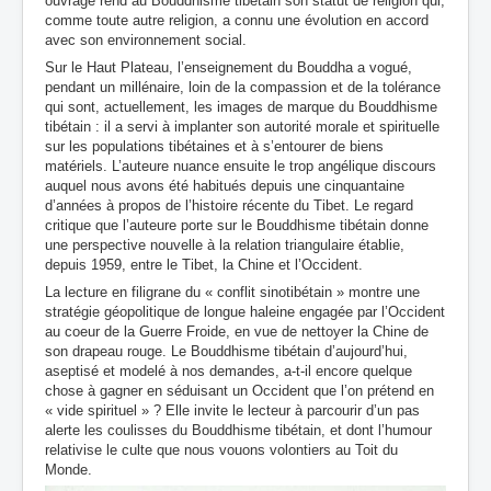
ouvrage rend au Bouddhisme tibétain son statut de religion qui,
comme toute autre religion, a connu une évolution en accord
avec son environnement social.
Sur le Haut Plateau, l’enseignement du Bouddha a vogué,
pendant un millénaire, loin de la compassion et de la tolérance
qui sont, actuellement, les images de marque du Bouddhisme
tibétain : il a servi à implanter son autorité morale et spirituelle
sur les populations tibétaines et à s’entourer de biens
matériels. L’auteure nuance ensuite le trop angélique discours
auquel nous avons été habitués depuis une cinquantaine
d’années à propos de l’histoire récente du Tibet. Le regard
critique que l’auteure porte sur le Bouddhisme tibétain donne
une perspective nouvelle à la relation triangulaire établie,
depuis 1959, entre le Tibet, la Chine et l’Occident.
La lecture en filigrane du « conflit sinotibétain » montre une
stratégie géopolitique de longue haleine engagée par l’Occident
au coeur de la Guerre Froide, en vue de nettoyer la Chine de
son drapeau rouge. Le Bouddhisme tibétain d’aujourd’hui,
aseptisé et modelé à nos demandes, a-t-il encore quelque
chose à gagner en séduisant un Occident que l’on prétend en
« vide spirituel » ? Elle invite le lecteur à parcourir d’un pas
alerte les coulisses du Bouddhisme tibétain, et dont l’humour
relativise le culte que nous vouons volontiers au Toit du
Monde.