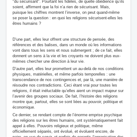
"du sécurisant". Pourtant les fidèles, de quelle obédience qu’ils
soient, affirment que la foi n’a rien de sécurisant. Mais,
puisque les chiffres montrent l’inverse, on peut quand-même
se poser la question : en quoi les religions sécurisent-elles les
êtres humains ?
D’une part, elles leur offrent une structure de pensée, des
références et des balises, dans un monde où les informations
vont dans tous les sens et nous submergent ; de ce fait, elles
donnent un sens à la vie et les croyants ne doivent plus eux-
mêmes chercher une direction à leur vie.
D’autre part, elles leur promettent un au-delà de nos conditions
physiques, matérielles, et même parfois temporelles : une
transcendance de nos contingences et, par là, une manière de
résoudre nos contradictions. Ceci étant vrai pour toutes les
religions, il était inéluctable qu’elles aient un impact majeur sur
l’avenir des groupes sociaux. De fait, l’histoire des religions
montre que, partout, elles se sont liées au pouvoir, politique et
économique.
Ce dernier, se rendant compte de l’énorme emprise psychique
des religions sur les êtres humains, ont systématiquement fait
appel à elles. Pouvoirs religieux et politique, même
officiellement séparés, ont évolué, et évoluent encore, de
paire, en vue de servir, et parfois de garantir, l’organisation des