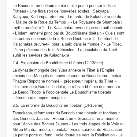
Le Bouddhisme tibétain se réinstalle peu à peu sur le Haut
Plateau - Une floraison de nouvelles écoles : Sakyapa,
Kagyupa, Kadampa, etcetera - Le tantra de Kalachakra ou du
« Maître de la Roue du Temps » - Le Royaume de Shambala :
mythe ou réalité ? - Le Kalachakra revendique son authenticité
- L’Islam, ennemi principal du Bouddhisme tibétain - Quels sont
les autres ennemis de la « Bonne Doctrine » ? - Le rituel de
Kalachakra œuvre-t-il pour la paix dans le monde ? - Le Tibet,
l’écrin précieux des trois Véhicules - La population du Tibet
subit les sévices de Kalachakra
2.4. Expansion du Bouddhisme tibétain (12-13ème)
La dynastie mongole des Yuan annexe le Tibet à l’Empire
chinois Les Mongols se convertissent au Bouddhisme tibétain
Phagpa Rinpotché nommé « précepteur impérial du Tibet »
L’histoire du « Bardo Thödol », le « Livre tibétain des morts »
Le Bardo Thödol à l’occidentale Le Bouddhisme tibétain
s’étend aux steppes mongoles
2.5. La réforme du Bouddhisme tibétain (14-15ème)
Tsongkapa, réformateur du Bouddhisme tibétain et fondateur
des Bonnets Jaunes - Retour à un « Gradualisme » modéré
pour l’école des Bonnet Jaunes - Les trois étapes de la Voie du
Milieu Mantra, mudra, mandala : voies sacrées de Réalisation -
La petite porte du fond : voie douteuse vers la Réalisation - Le