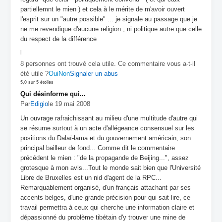
partiellemnt le mien ) et cela à le mérite de m'avoir ouvert
l'esprit sur un "autre possible" ... je signale au passage que je
ne me revendique d'aucune religion , ni politique autre que celle
du respect de la différence
|
8 personnes ont trouvé cela utile. Ce commentaire vous a-t-il
été utile ?
Oui
Non
Signaler un abus
5,0 sur 5 étoiles
Qui désinforme qui...
Par
Edigio
le 19 mai 2008
Un ouvrage rafraichissant au milieu d'une multitude d'autre qui
se résume surtout à un acte d'allégeance consensuel sur les
positions du Dalaï-lama et du gouvernement américain, son
principal bailleur de fond... Comme dit le commentaire
précédent le mien : "de la propagande de Beijing...", assez
grotesque à mon avis...Tout le monde sait bien que l'Université
Libre de Bruxelles est un nid d'agent de la RPC...
Remarquablement organisé, d'un français attachant par ses
accents belges, d'une grande précision pour qui sait lire, ce
travail permettra à ceux qui cherche une information claire et
dépassionné du problème tibétain d'y trouver une mine de