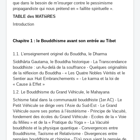
que dans le besoin de m’insurger contre le pessimisme
propagandiste qui nous prétend en « faillite spirituelle ».
TABLE des MATIèRES
Introduction
Chapitre 1 : le Bouddhisme avant son entrée au Tibet
1.1. L’enseignement originel du Bouddha, le Dharma
Siddhârta Gautama, le Bouddha historique - La Transcendance
bouddhiste : un Au-delà de la souffrance - Quelques originalités
de la réflexion du Bouddha - « Les Quatre Nobles Vérités et le
Sentier aux Huit Embranchements » - Le karma et la loi de
« Cause à Effet »
1.2. Le Bouddhisme du Grand Véhicule, le Mahayana
Schisme fatal dans la communauté bouddhiste (1er AC) - Le
Petit Véhicule se dirige vers l’Asie du Sud-Est - Le Grand
Véhicule ouvre ses portes à l’ésotérisme - Principe de Vacuité,
fondement des écoles du Grand Véhicule - Ecoles de la « Voie
du Milieu » et de la « Pratique du Yoga » - La Vacuité
bouddhiste et la physique quantique - Convergences entre
Bouddhisme, Taoïsme et Relativisme - Divergences entre
pensées bouddhiste et chinoise - D’où nous vient la pensée de