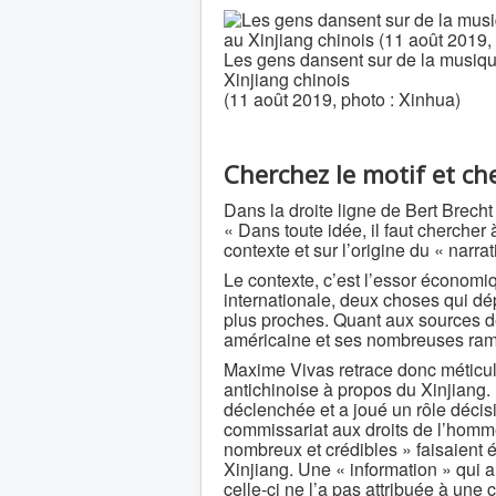
Les gens dansent sur de la musiq
Xinjiang chinois
(11 août 2019, photo : Xinhua)
Cherchez le motif et ch
Dans la droite ligne de Bert Brech
« Dans toute idée, il faut chercher à
contexte et sur l’origine du « narra
Le contexte, c’est l’essor économi
internationale, deux choses qui dép
plus proches. Quant aux sources 
américaine et ses nombreuses rami
Maxime Vivas retrace donc métic
antichinoise à propos du Xinjiang
déclenchée et a joué un rôle décisi
commissariat aux droits de l’homm
nombreux et crédibles » faisaient 
Xinjiang. Une « information » qui 
celle-ci ne l’a pas attribuée à une