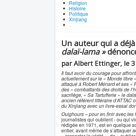
Religion
Histoire
Politique
Xinjiang
Un auteur qui a déjà 
dalaï-lama »
dénonce 
par Albert Ettinger, le 
Il faut avoir du courage pour affro
actuellement sur le « Monde libre
attaqué à Robert Ménard et ses « R
des « combattants des droits de l
sacrilège, « Sa Tartufferie » le dal
ancien référent littéraire d’ATTAC 
du Xinjiang avec un livre-essai don
Ouighours – pour en finir avec les
journalistes qui oublient - ou qui 
rédigée en 1971, est en quelque so
entier, avant même de s’attaquer a
« respecter la vérité », de « publi