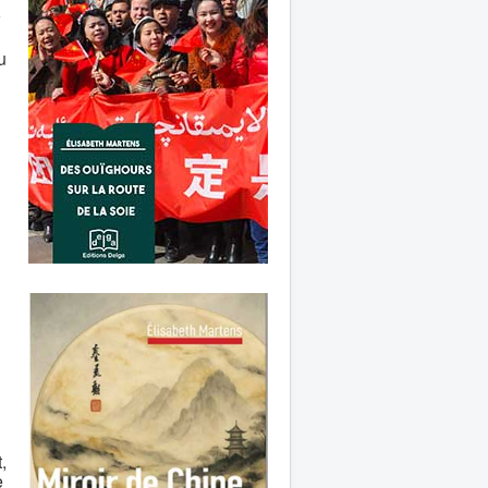
u
,
e