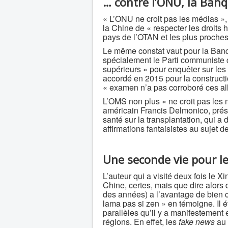
…
contre l’ONU, la Ban
« L’ONU ne croit pas les médias »,
la Chine de « respecter les droits h
pays de l’OTAN et les plus proches
Le même constat vaut pour la Banq
spécialement le Parti communiste 
supérieurs » pour enquêter sur les
accordé en 2015 pour la constructio
« examen n’a pas corroboré ces al
L’OMS non plus « ne croit pas les 
américain Francis Delmonico, prési
santé sur la transplantation, qui a
affirmations fantaisistes au sujet
Une seconde vie pour l
L’auteur qui a visité deux fois le Xi
Chine, certes, mais que dire alors d
des années) a l’avantage de bien con
lama pas si zen » en témoigne. Il é
parallèles qu’il y a manifestement
régions. En effet, les
fake news
au 