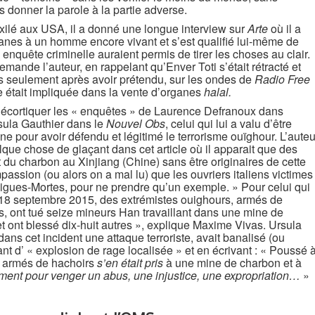
 donner la parole à la partie adverse.
xilé aux USA, il a donné une longue interview sur
Arte
où il a
anes à un homme encore vivant et s’est qualifié lui-même de
 enquête criminelle auraient permis de tirer les choses au clair.
emande l’auteur, en rappelant qu’Enver Toti s’était rétracté et
s seulement après avoir prétendu, sur les ondes de
Radio Free
était impliquée dans la vente d’organes
halal.
décortiquer les « enquêtes » de Laurence Defranoux dans
rsula Gauthier dans le
Nouvel Obs
, celui qui lui a valu d’être
e pour avoir défendu et légitimé le terrorisme ouïghour. L’auteu
elque chose de glaçant dans cet article où il apparait que des
t du charbon au Xinjiang (Chine) sans être originaires de cette
assion (ou alors on a mal lu) que les ouvriers italiens victimes
igues-Mortes, pour ne prendre qu’un exemple. » Pour celui qui
e 18 septembre 2015, des extrémistes ouighours, armés de
, ont tué seize mineurs Han travaillant dans une mine de
t ont blessé dix-huit autres », explique Maxime Vivas. Ursula
dans cet incident une attaque terroriste, avait banalisé (ou
ant d’ « explosion de rage localisée » et en écrivant : « Poussé 
s armés de hachoirs
s’en était pris
à une mine de charbon et à
ment pour venger un abus, une injustice, une expropriation…
»