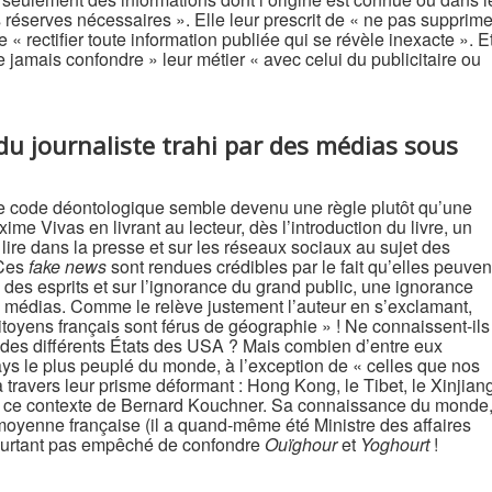
réserves nécessaires ». Elle leur prescrit de « ne pas supprime
e « rectifier toute information publiée qui se révèle inexacte ». E
ne jamais confondre » leur métier « avec celui du publicitaire ou
u journaliste trahi par des médias sous
e code déontologique semble devenu une règle plutôt qu’une
me Vivas en livrant au lecteur, dès l’introduction du livre, un
 lire dans la presse et sur les réseaux sociaux au sujet des
 Ces
fake news
sont rendues crédibles par le fait qu’elles peuven
 des esprits et sur l’ignorance du grand public, une ignorance
médias. Comme le relève justement l’auteur en s’exclamant,
toyens français sont férus de géographie » ! Ne connaissent-ils
s des différents États des USA ? Mais combien d’entre eux
ays le plus peuplé du monde, à l’exception de « celles que nos
 travers leur prisme déformant : Hong Kong, le Tibet, le Xinjian
 ce contexte de Bernard Kouchner. Sa connaissance du monde
oyenne française (il a quand-même été Ministre des affaires
pourtant pas empêché de confondre
Ouïghour
et
Yoghourt
!