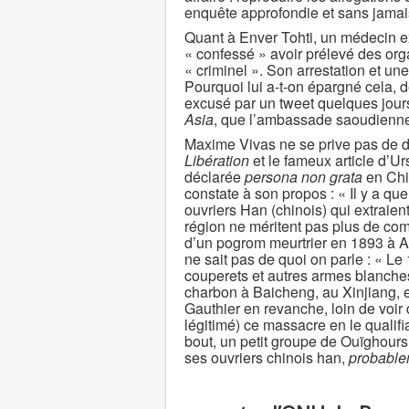
enquête approfondie et sans jamais
Quant à Enver Tohti, un médecin e
« confessé » avoir prélevé des org
« criminel ». Son arrestation et une
Pourquoi lui a-t-on épargné cela, d
excusé par un tweet quelques jour
Asia
, que l’ambassade saoudienne 
Maxime Vivas ne se prive pas de 
Libération
et le fameux article d’U
déclarée
persona non grata
en Chin
constate à son propos : « Il y a qu
ouvriers Han (chinois) qui extraien
région ne méritent pas plus de comp
d’un pogrom meurtrier en 1893 à A
ne sait pas de quoi on parle : « L
couperets et autres armes blanches
charbon à Baicheng, au Xinjiang, e
Gauthier en revanche, loin de voir 
légitimé) ce massacre en le qualifi
bout, un petit groupe de Ouïghour
ses ouvriers chinois han,
probable