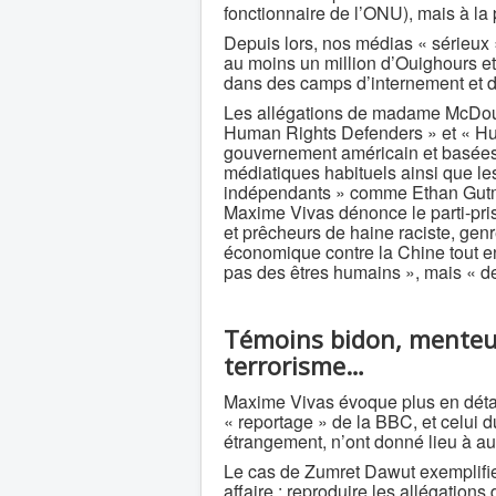
fonctionnaire de l’ONU), mais à la
Depuis lors, nos médias « sérieux
au moins un million d’Ouighours et
dans des camps d’internement et de
Les allégations de madame McDouga
Human Rights Defenders » et « Hum
gouvernement américain et basées 
médiatiques habituels ainsi que le
indépendants » comme Ethan Gutman
Maxime Vivas dénonce le parti-pris 
et prêcheurs de haine raciste, gen
économique contre la Chine tout en
pas des êtres humains », mais « de
Témoins bidon, menteur
terrorisme…
Maxime Vivas évoque plus en détai
« reportage » de la BBC, et celui d
étrangement, n’ont donné lieu à au
Le cas de Zumret Dawut exemplifi
affaire : reproduire les allégation