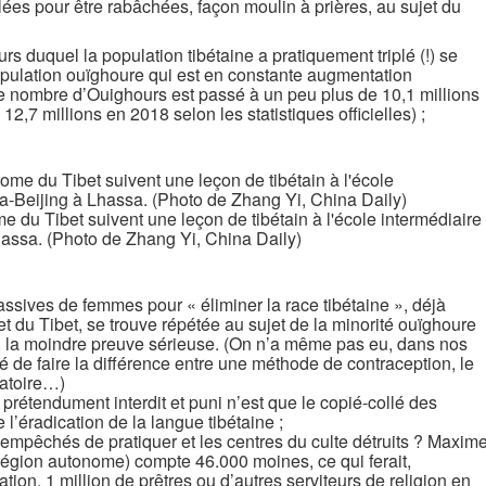
ées pour être rabâchées, façon moulin à prières, au sujet du
rs duquel la population tibétaine a pratiquement triplé (!) se
pulation ouïghoure qui est en constante augmentation
le nombre d’Ouighours est passé à un peu plus de 10,1 millions
12,7 millions en 2018 selon les statistiques officielles) ;
e du Tibet suivent une leçon de tibétain à l'école intermédiaire
assa. (Photo de Zhang Yi, China Daily)
massives de femmes pour « éliminer la race tibétaine », déjà
et du Tibet, se trouve répétée au sujet de la minorité ouïghoure
is, la moindre preuve sérieuse. (On n’a même pas eu, dans nos
té de faire la différence entre une méthode de contraception, le
ératoire…)
prétendument interdit et puni n’est que le copié-collé des
l’éradication de la langue tibétaine ;
es empêchés de pratiquer et les centres du culte détruits ? Maxim
 région autonome) compte 46.000 moines, ce qui ferait,
ion, 1 million de prêtres ou d’autres serviteurs de religion en