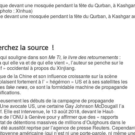
ue devant une mosquée pendant la fête du Qurban, à Kashgar a
erchez la source !
t qui souligne dans son
Me Ti, le livre des retournements
:
 qui elle va et de qui elle vient », l’auteur se penche sur le
tif » occidental à propos du Xinjiang.
que de la Chine et son influence croissante sur la scène
laisent fortement à l’ « hégémon » US et à ses satellites les
des
fake news
, ce sont la formidable machine de propagande
fications.
uleusement les débuts de la campagne de propagande
. Une avocate US, une certaine Gay Johnson McDougall l’a
f. Elle est intervenue, le 13 août 2018, devant le Haut-
e de l’ONU à Genève pour y affirmer que des « rapports
état de détentions massives de millions d’Ouïghours dans le
a été aussitôt reprise par l’agence de presse Reuters. Cependant
 citoyenne américaine (qui n’est ni une porte-parole, ni même un