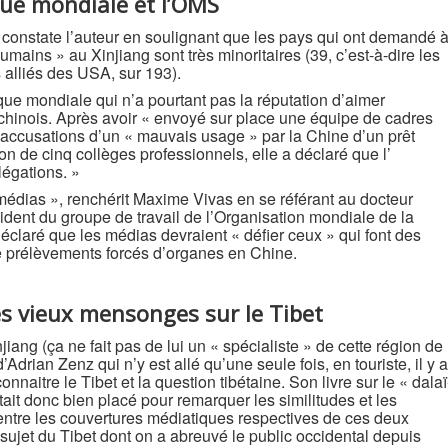
que mondiale et l’OMS
 constate l’auteur en soulignant que les pays qui ont demandé 
umains » au Xinjiang sont très minoritaires (39, c’est-à-dire les
 alliés des USA, sur 193).
ue mondiale qui n’a pourtant pas la réputation d’aimer
chinois. Après avoir « envoyé sur place une équipe de cadres
 accusations d’un « mauvais usage » par la Chine d’un prêt
n de cinq collèges professionnels, elle a déclaré que l’
légations. »
médias », renchérit Maxime Vivas en se référant au docteur
dent du groupe de travail de l’Organisation mondiale de la
 déclaré que les médias devraient « défier ceux » qui font des
 de prélèvements forcés d’organes en Chine.
es vieux mensonges sur le Tibet
njiang (ça ne fait pas de lui un « spécialiste » de cette région de
’Adrian Zenz qui n’y est allé qu’une seule fois, en touriste, il y a
naitre le Tibet et la question tibétaine. Son livre sur le « dalaï
tait donc bien placé pour remarquer les similitudes et les
 entre les couvertures médiatiques respectives de ces deux
sujet du Tibet dont on a abreuvé le public occidental depuis