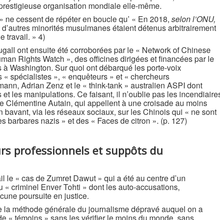
 prestigieuse organisation mondiale elle-même.
 » ne cessent de répéter en boucle qu’ « En 2018,
selon l’ONU,
 d’autres minorités musulmanes étaient détenus arbitrairement
 travail. » 4)
ll ont ensuite été corroborées par le « Network of Chinese
an Rights Watch », des officines dirigées et financées par le
à Washington. Sur quoi ont débarqué les porte-voix
s « spécialistes », « enquêteurs » et « chercheurs
n, Adrian Zenz et le « think-tank » australien ASPI dont
et les manipulations. Ce faisant, il n’oublie pas les incendiaire
re Clémentine Autain, qui appellent à une croisade au moins
 bavant, via les réseaux sociaux, sur les Chinois qui « ne sont
s barbares nazis » et des « Faces de citron ». (p. 127)
s professionnels et suppôts du
l le « cas de Zumret Dawut » qui a été au centre d’un
u « criminel Enver Tohti » dont les auto-accusations,
cune poursuite en justice.
e la méthode générale du journalisme dépravé auquel on a
s de « témoins » sans les vérifier le moins du monde, sans