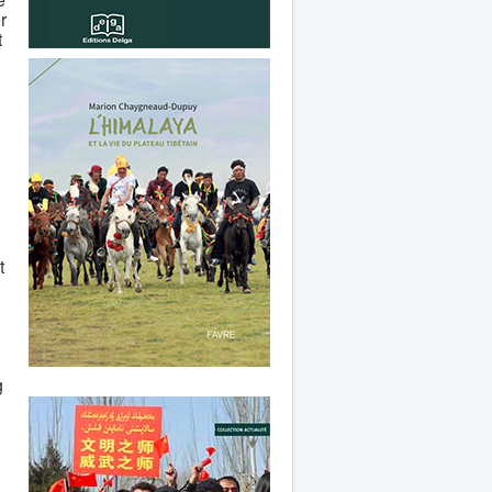
r
t
t
g
,