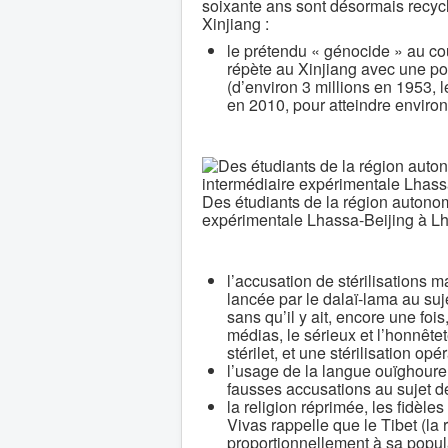
soixante ans sont désormais recycl
Xinjiang :
le prétendu « génocide » au cou
répète au Xinjiang avec une po
(d’environ 3 millions en 1953, 
en 2010, pour atteindre environ 
Des étudiants de la région autonom
expérimentale Lhassa-Beijing à Lh
l’accusation de stérilisations 
lancée par le dalaï-lama au suj
sans qu’il y ait, encore une fo
médias, le sérieux et l’honnête
stérilet, et une stérilisation op
l’usage de la langue ouïghoure 
fausses accusations au sujet de 
la religion réprimée, les fidèl
Vivas rappelle que le Tibet (la
proportionnellement à sa populat