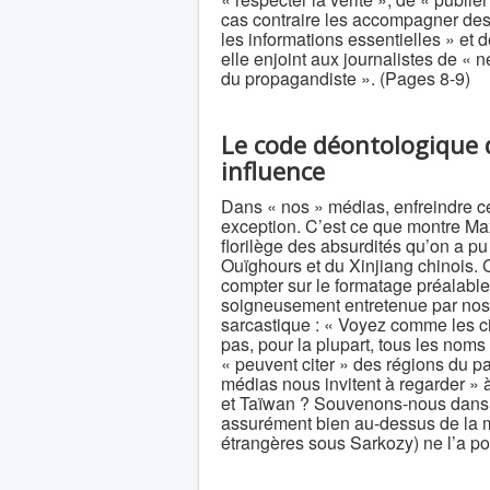
cas contraire les accompagner des 
les informations essentielles » et d
elle enjoint aux journalistes de « 
du propagandiste ». (Pages 8-9)
Le code déontologique d
influence
Dans « nos » médias, enfreindre c
exception. C’est ce que montre Maxi
florilège des absurdités qu’on a pu
Ouïghours et du Xinjiang chinois.
compter sur le formatage préalable
soigneusement entretenue par nos 
sarcastique : « Voyez comme les ci
pas, pour la plupart, tous les nom
« peuvent citer » des régions du p
médias nous invitent à regarder » à
et Taïwan ? Souvenons-nous dans
assurément bien au-dessus de la m
étrangères sous Sarkozy) ne l’a 