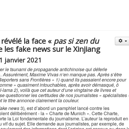
révélé la face «
pas si zen du
les fake news sur le Xinjiang
31 janvier 2021
nter le tsunami de propagande antichinoise qui déferle
 ». Assurément, Maxime Vivas n’en manque pas. Après s’être
eporters sans Frontières » 1) quand ils passaient encore pour
’homme » quasiment intouchables, après avoir démasqué, ô
aï-lama 2), voilà que cet auteur d’une vingtaine de livres et
ose questionner les certitudes de nos journalistes « spécialistes 
t le titre annonce clairement la couleur.
 fake news
3)
,
est d’abord un pamphlet lancé contre les
violent délibérément - la « Charte de Munich ». Cette Charte,
rte la Loi fondamentale du journalisme. L’auteur la reproduit en
u vif du sujet. Elle demande aux journalistes, par exemple, de
er seulement des informations dont l’origine est connue ou dans l