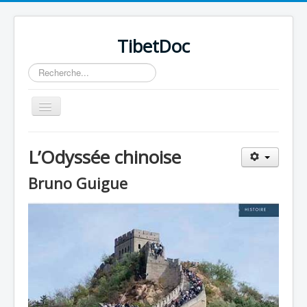
TibetDoc
Rechercher
Basculer
la
navigation
L’Odyssée chinoise
Bruno Guigue
≡