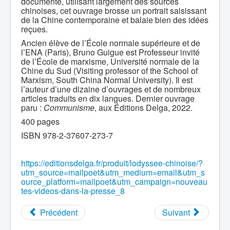
documenté, utilisant largement des sources
chinoises, cet ouvrage brosse un portrait saisissant
de la Chine contemporaine et balaie bien des idées
reçues.
Ancien élève de l’École normale supérieure et de
l’ENA (Paris), Bruno Guigue est Professeur invité
de l’École de marxisme, Université normale de la
Chine du Sud (Visiting professor of the School of
Marxism, South China Normal University). Il est
l’auteur d’une dizaine d’ouvrages et de nombreux
articles traduits en dix langues. Dernier ouvrage
paru :
Communisme
, aux Éditions Delga, 2022.
400 pages
ISBN 978-2-37607-273-7
https://editionsdelga.fr/produit/lodyssee-chinoise/?
utm_source=mailpoet&utm_medium=email&utm_s
ource_platform=mailpoet&utm_campaign=nouveau
tes-videos-dans-la-presse_8
Précédent
Suivant