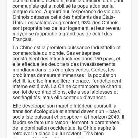
échelle sans précédent, sous la direction d’un parti
communiste qui a mobilisé la population sur la
longue durée. Aujourd’hui l’espérance de vie des
Chinois dépasse celle des habitants des États-
Unis. Les salaires augmentent, 93% des Chinois
sont propriétaires de leur logement, et leur revenu
moyen se rapproche à grand pas de celui des
Français.
La Chine est la première puissance industrielle et
commerciale du monde. Ses entreprises
construisent des infrastructures dans 150 pays, et
elle effectue les deux tiers des investissements
mondiaux dans les énergies vertes. Certes, les
problèmes demeurent immenses : la population
vieillit, la crise immobilière menace, l’endettement
interne est élevé. La Chine contemporaine charrie
son lot de contradictions, elle a ses faiblesses et
ses fragilités, mais elle continue d’avancer.
Elle développe son marché intérieur, poursuit la
transition écologique et entend devenir un « pays
socialiste puissant et prospère » à l’horizon 2049. Il
faudra se faire une raison : fermant la parenthèse
de la domination occidentale, la Chine aspire à
retrouver la place qui lui revient. Très bien