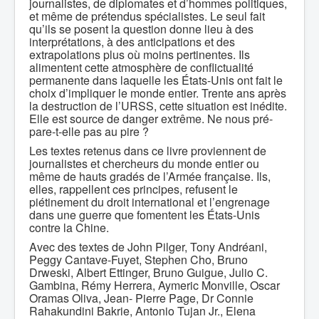
journalistes, de diplomates et d’hommes politiques,
et même de prétendus spécialistes. Le seul fait
qu’ils se posent la question donne lieu à des
interprétations, à des anticipations et des
extrapolations plus où moins pertinentes. Ils
alimentent cette atmosphère de conflictualité
permanente dans laquelle les États-Unis ont fait le
choix d’impliquer le monde entier. Trente ans après
la destruction de l’URSS, cette situation est inédite.
Elle est source de danger extrême. Ne nous pré-
pare-t-elle pas au pire ?
Les textes retenus dans ce livre proviennent de
journalistes et chercheurs du monde entier ou
même de hauts gradés de l’Armée française. Ils,
elles, rappellent ces principes, refusent le
piétinement du droit international et l’engrenage
dans une guerre que fomentent les États-Unis
contre la Chine.
Avec des textes de John Pilger, Tony Andréani,
Peggy Cantave-Fuyet, Stephen Cho, Bruno
Drweski, Albert Ettinger, Bruno Guigue, Julio C.
Gambina, Rémy Herrera, Aymeric Monville, Oscar
Oramas Oliva, Jean- Pierre Page, Dr Connie
Rahakundini Bakrie, Antonio Tujan Jr., Elena