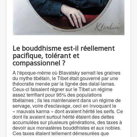
Le bouddhisme est-il réellement
pacifique, tolérant et
compassionnel ?
A l'époque-même où Blavatsky semait les graines
du mythe tibétain, le Tibet était gouverné par une
théocratie menée par la lignée des dalaï-lamas.
Ceux-ci faisaient régner sur le Tibet un régime
assez terrifiant pour 95% des populations
tibétaines ; ils les maintenaient dans un régime de
servage, voire d'esclavage, ceci en invoquant le
« mauvais karma » dont avaient hérité les serfs. Ce
dont ils avaient surtout hérité étaient des dettes
accumulées sur plusieurs générations, des taxes à
devoir aux monastères bouddhistes et aux nobles.
Ces taxes étaient tellement démesurées que