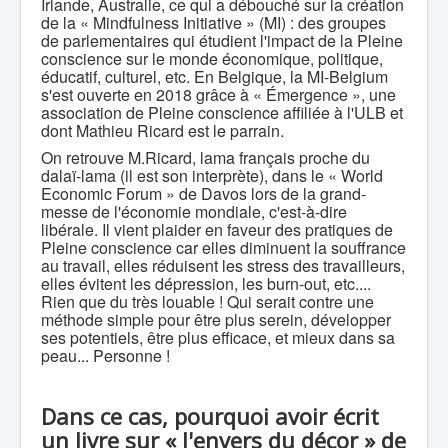
Irlande, Australie, ce qui a débouché sur la création
de la « Mindfulness Initiative » (MI) : des groupes
de parlementaires qui étudient l'impact de la Pleine
conscience sur le monde économique, politique,
éducatif, culturel, etc. En Belgique, la MI-Belgium
s'est ouverte en 2018 grâce à « Émergence », une
association de Pleine conscience affiliée à l'ULB et
dont Mathieu Ricard est le parrain.
On retrouve M.Ricard, lama français proche du
dalaï-lama (il est son interprète), dans le « World
Economic Forum » de Davos lors de la grand-
messe de l'économie mondiale, c'est-à-dire
libérale. Il vient plaider en faveur des pratiques de
Pleine conscience car elles diminuent la souffrance
au travail, elles réduisent les stress des travailleurs,
elles évitent les dépression, les burn-out, etc....
Rien que du très louable ! Qui serait contre une
méthode simple pour être plus serein, développer
ses potentiels, être plus efficace, et mieux dans sa
peau... Personne !
Dans ce cas, pourquoi avoir écrit
un livre sur « l'envers du décor » de