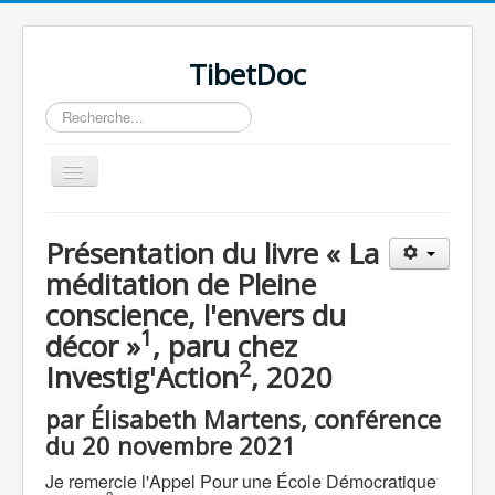
TibetDoc
Rechercher
Basculer
la
navigation
Présentation du livre « La
méditation de Pleine
conscience, l'envers du
≡
1
décor »
, paru chez
2
Investig'Action
, 2020
par Élisabeth Martens, conférence
du 20 novembre 2021
Je remercie l'Appel Pour une École Démocratique