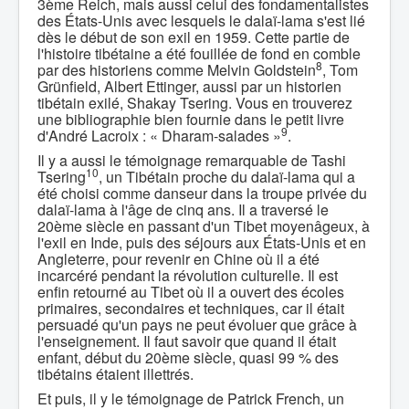
3ème Reich, mais aussi celui des fondamentalistes
des États-Unis avec lesquels le dalaï-lama s'est lié
dès le début de son exil en 1959. Cette partie de
l'histoire tibétaine a été fouillée de fond en comble
8
par des historiens comme Melvin Goldstein
, Tom
Grünfield, Albert Ettinger, aussi par un historien
tibétain exilé, Shakay Tsering. Vous en trouverez
une bibliographie bien fournie dans le petit livre
9
d'André Lacroix : « Dharam-salades »
.
Il y a aussi le témoignage remarquable de Tashi
10
Tsering
, un Tibétain proche du dalaï-lama qui a
été choisi comme danseur dans la troupe privée du
dalaï-lama à l'âge de cinq ans. Il a traversé le
20ème siècle en passant d'un Tibet moyenâgeux, à
l'exil en Inde, puis des séjours aux États-Unis et en
Angleterre, pour revenir en Chine où il a été
incarcéré pendant la révolution culturelle. Il est
enfin retourné au Tibet où il a ouvert des écoles
primaires, secondaires et techniques, car il était
persuadé qu'un pays ne peut évoluer que grâce à
l'enseignement. Il faut savoir que quand il était
enfant, début du 20ème siècle, quasi 99 % des
tibétains étaient illettrés.
Et puis, il y le témoignage de Patrick French, un