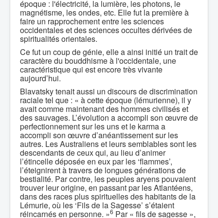
époque : l'électricité, la lumière, les photons, le
magnétisme, les ondes, etc. Elle fut la première à
faire un rapprochement entre les sciences
occidentales et des sciences occultes dérivées de
spiritualités orientales.
Ce fut un coup de génie, elle a ainsi initié un trait de
caractère du bouddhisme à l'occidentale, une
caractéristique qui est encore très vivante
aujourd’hui.
Blavatsky tenait aussi un discours de discrimination
raciale tel que : « à cette époque (lémurienne), il y
avait comme maintenant des hommes civilisés et
des sauvages. L’évolution a accompli son œuvre de
perfectionnement sur les uns et le karma a
accompli son œuvre d’anéantissement sur les
autres. Les Australiens et leurs semblables sont les
descendants de ceux qui, au lieu d’animer
l’étincelle déposée en eux par les ‘ﬂammes’,
l’éteignirent à travers de longues générations de
bestialité. Par contre, les peuples aryens pouvaient
trouver leur origine, en passant par les Atlantéens,
dans des races plus spirituelles des habitants de la
Lémurie, où les ‘Fils de la Sagesse’ s’étaient
6
réincarnés en personne. »
Par « fils de sagesse »,