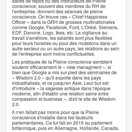
salles de repos où des instructeurs de Pleine
conscience, souvent des membres du RH de
l'entreprise, donnent des séances de pleine
conscience. On trouve ces « Chief Happiness
Officer » dans la GRH de grosses multinationales
comme Google, Facebook, Ford, L'Oréal, Siemens,
EDF, Danone, Logo, Ikea, etc. La vigilance au
travail s'améliore, les salariés sont plus flexibles
pour leurs horaires ou pour des mutations dans un
autre secteur ou un autre pays, les relations au sein
de l'entreprise sont moins conflictuelles.
Les pratiques de la Pleine conscience semblent
soutenir efficacement le « new managment », si
bien que Google a mis sur pied des séminaires de
« Wisdom 2.0 » qu'il exporte dans les pays
industrialisés, et ce jusqu'en Asie. Leur but est
d'introduire « la sagesse antique dans l'époque
moderne, afin d'établir une relation saine entre
compassion et business », dixit le site de Wisdom
2.0.
Il n'en fallait pas moins pour que la Pleine
conscience s'installe dans les fauteuils
parlementaires. Ce fut fait en 2015 au parlement
britannique, puis en Allemagne, Hollande, Canada,