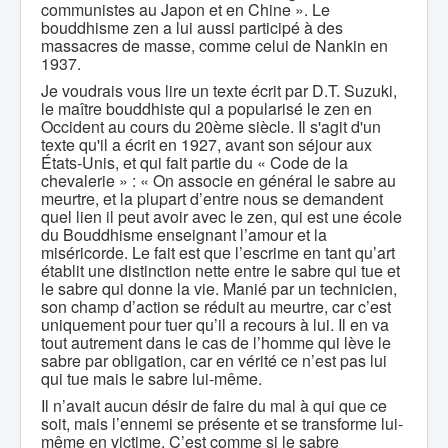
communistes au Japon et en Chine ». Le
bouddhisme zen a lui aussi participé à des
massacres de masse, comme celui de Nankin en
1937.
Je voudrais vous lire un texte écrit par D.T. Suzuki,
le maître bouddhiste qui a popularisé le zen en
Occident au cours du 20ème siècle. Il s'agit d'un
texte qu'il a écrit en 1927, avant son séjour aux
États-Unis, et qui fait partie du « Code de la
chevalerie » : « On associe en général le sabre au
meurtre, et la plupart d’entre nous se demandent
quel lien il peut avoir avec le zen, qui est une école
du Bouddhisme enseignant l’amour et la
miséricorde. Le fait est que l’escrime en tant qu’art
établit une distinction nette entre le sabre qui tue et
le sabre qui donne la vie. Manié par un technicien,
son champ d’action se réduit au meurtre, car c’est
uniquement pour tuer qu’il a recours à lui. Il en va
tout autrement dans le cas de l’homme qui lève le
sabre par obligation, car en vérité ce n’est pas lui
qui tue mais le sabre lui-même.
Il n’avait aucun désir de faire du mal à qui que ce
soit, mais l’ennemi se présente et se transforme lui-
même en victime. C’est comme si le sabre