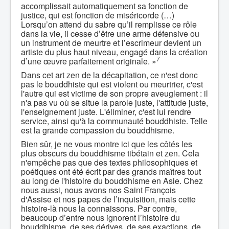
accomplissait automatiquement sa fonction de
justice, qui est fonction de miséricorde (…)
Lorsqu’on attend du sabre qu’il remplisse ce rôle
dans la vie, il cesse d’être une arme défensive ou
un instrument de meurtre et l’escrimeur devient un
artiste du plus haut niveau, engagé dans la création
7
d’une œuvre parfaitement originale. »
Dans cet art zen de la décapitation, ce n'est donc
pas le bouddhiste qui est violent ou meurtrier, c'est
l'autre qui est victime de son propre aveuglement : il
n'a pas vu où se situe la parole juste, l'attitude juste,
l'enseignement juste. L'éliminer, c'est lui rendre
service, ainsi qu'à la communauté bouddhiste. Telle
est la grande compassion du bouddhisme.
Bien sûr, je ne vous montre ici que les côtés les
plus obscurs du bouddhisme tibétain et zen. Cela
n'empêche pas que des textes philosophiques et
poétiques ont été écrit par des grands maîtres tout
au long de l'histoire du bouddhisme en Asie. Chez
nous aussi, nous avons nos Saint François
d'Assise et nos papes de l’inquisition, mais cette
histoire-là nous la connaissons. Par contre,
beaucoup d’entre nous ignorent l’histoire du
bouddhisme, de ses dérives, de ses exactions, de