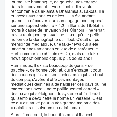
journaliste britannique, de gauche, très engagé
dans le mouvement « Free Tibet ». Il a voulu
rencontrer le dalaï-lama à Dharamsala. Là-bas, il a
eu accès aux annales de l'exil. Il a été anéanti
quand il a découvert que son engagement reposait
sur une supercherie : le « 1,2 millions de Tibétains
morts à cause de l'invasion des Chinois » ne tenait
pas la route pour qui avait ne fut-ce qu'une petite
notion de la démographie du Tibet. C'était un pur
mensonge médiatique, une fake-news qui a été
lancé sur nos antennes en vue de discréditer le
Parti communiste chinois (PCC), mais une fake-
news opérationnelle depuis plus de 60 ans !
Parmi nous, il existe beaucoup de gens « de
gauche », de bonne volonté, qui s’engagent pour
des causes qu'ils pensent justes mais qui, au bout
du compte, s'avèrent être des montages
médiatiques destinés à déstabiliser des pays qui ne
cadrent pas avec « notre politiquement correct »,
des pays qui s’éloignent du système ultra-libéral
qui semble devoir être la norme universelle. C'est
ce qui est arrivé pour la très grande majorité des
« dalaïstes » (suiveurs du dalaï-lama).
Alors, finalement, le bouddhisme est-il aussi