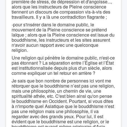
première de stress, de dépression et d'angoisse...,
alors que les instructeurs de Pleine conscience
tiennent un discours de compassion vis-à-vis des
travailleurs. Il y a là une contradiction flagrante ;
-pour s'insérer dans le domaine public, le
mouvement de la Pleine conscience se prétend
laïque ; alors que la Pleine conscience est issue du
bouddhisme, les instructeurs et les sites assurent
n'avoir aucun rapport avec une quelconque
religion.
Une religion qui pénètre le domaine public, n'est-ce
pas étonnant ? La séparation entre l’Église et l’État
est institutionnalisée depuis plus d'un siècle, alors
comme expliquer un tel retour en arrière ?
Je sais que bon nombre de personnes ici vont me
rétorquer que le bouddhisme n’est pas une religion,
mais une philosophie, un chemin de vie, une
spiritualité athée, etc. C'est bien ainsi qu'on pense
le bouddhisme en Occident. Pourtant, si vous dites
à n'importe quel Asiatique que le bouddhisme n'est
pas une religion mais une philosophie, il va
regarder avec des grands yeux. Pour lui, il est
évident que le bouddhisme est une religion, or le
bouddhisme est quand-même originaire d'Asie.