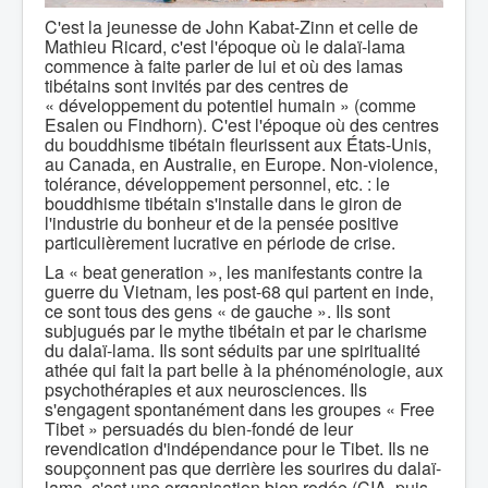
C'est la jeunesse de John Kabat-Zinn et celle de
Mathieu Ricard, c'est l'époque où le dalaï-lama
commence à faite parler de lui et où des lamas
tibétains sont invités par des centres de
« développement du potentiel humain » (comme
Esalen ou Findhorn). C'est l'époque où des centres
du bouddhisme tibétain fleurissent aux États-Unis,
au Canada, en Australie, en Europe. Non-violence,
tolérance, développement personnel, etc. : le
bouddhisme tibétain s'installe dans le giron de
l'industrie du bonheur et de la pensée positive
particulièrement lucrative en période de crise.
La « beat generation », les manifestants contre la
guerre du Vietnam, les post-68 qui partent en inde,
ce sont tous des gens « de gauche ». Ils sont
subjugués par le mythe tibétain et par le charisme
du dalaï-lama. Ils sont séduits par une spiritualité
athée qui fait la part belle à la phénoménologie, aux
psychothérapies et aux neurosciences. Ils
s'engagent spontanément dans les groupes « Free
Tibet » persuadés du bien-fondé de leur
revendication d'indépendance pour le Tibet. Ils ne
soupçonnent pas que derrière les sourires du dalaï-
lama, c'est une organisation bien rodée (CIA, puis