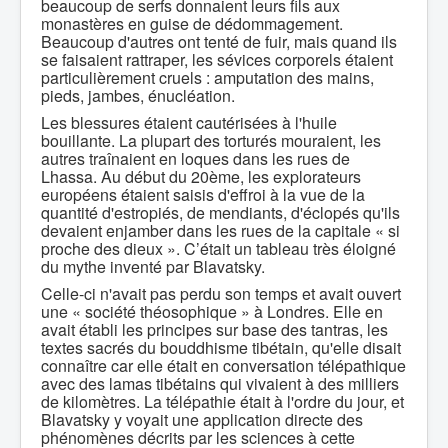
beaucoup de serfs donnaient leurs fils aux
monastères en guise de dédommagement.
Beaucoup d'autres ont tenté de fuir, mais quand ils
se faisaient rattraper, les sévices corporels étaient
particulièrement cruels : amputation des mains,
pieds, jambes, énucléation.
Les blessures étaient cautérisées à l'huile
bouillante. La plupart des torturés mouraient, les
autres traînaient en loques dans les rues de
Lhassa. Au début du 20ème, les explorateurs
européens étaient saisis d'effroi à la vue de la
quantité d'estropiés, de mendiants, d'éclopés qu'ils
devaient enjamber dans les rues de la capitale « si
proche des dieux ». C’était un tableau très éloigné
du mythe inventé par Blavatsky.
Celle-ci n'avait pas perdu son temps et avait ouvert
une « société théosophique » à Londres. Elle en
avait établi les principes sur base des tantras, les
textes sacrés du bouddhisme tibétain, qu'elle disait
connaître car elle était en conversation télépathique
avec des lamas tibétains qui vivaient à des milliers
de kilomètres. La télépathie était à l'ordre du jour, et
Blavatsky y voyait une application directe des
phénomènes décrits par les sciences à cette