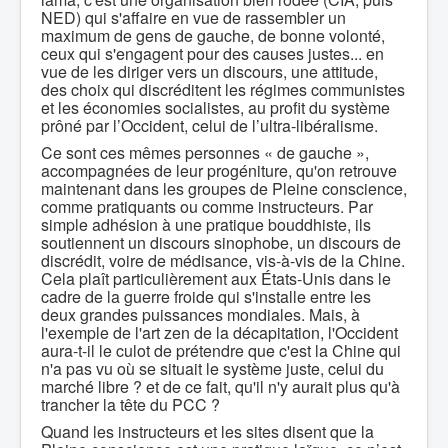
NED) qui s'affaire en vue de rassembler un
maximum de gens de gauche, de bonne volonté,
ceux qui s'engagent pour des causes justes... en
vue de les diriger vers un discours, une attitude,
des choix qui discréditent les régimes communistes
et les économies socialistes, au profit du système
prôné par l’Occident, celui de l’ultra-libéralisme.
Ce sont ces mêmes personnes « de gauche »,
accompagnées de leur progéniture, qu'on retrouve
maintenant dans les groupes de Pleine conscience,
comme pratiquants ou comme instructeurs. Par
simple adhésion à une pratique bouddhiste, ils
soutiennent un discours sinophobe, un discours de
discrédit, voire de médisance, vis-à-vis de la Chine.
Cela plaît particulièrement aux États-Unis dans le
cadre de la guerre froide qui s'installe entre les
deux grandes puissances mondiales. Mais, à
l'exemple de l'art zen de la décapitation, l'Occident
aura-t-il le culot de prétendre que c'est la Chine qui
n'a pas vu où se situait le système juste, celui du
marché libre ? et de ce fait, qu'il n'y aurait plus qu'à
trancher la tête du PCC ?
Quand les instructeurs et les sites disent que la