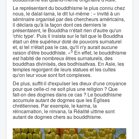
Le représentant du bouddhisme le plus connu chez
nous, le dalaï-lama, le dit lui-même : « invité à un
séminaire organisé par des chercheurs américains,
il déclara qu'à la façon dont ces derniers le
présentaient, le Bouddha n'était rien d'autre qu'un
'chic type'. Puis il insista sur le fait que le Bouddha
était un être supérieur doté de pouvoirs surnaturel
et, si tel n'était pas le cas, qu'il n'y aurait aucune
5
raison d'être bouddhiste. »
En effet, le bouddhisme
est habité de nombreux êtres surnaturels, des
bouddhas divinisés, des bodhisattvas. En Asie, les
temples regorgent de leurs statues et les cultes
qu'on leur voue sont fort complexes.
De plus, suffit-il d'expulser les dieux d'une croyance
pour que celle-ci ne soit plus une religion ? Que
fait-on des dogmes dans ce cas ? Le bouddhisme
accumule autant de dogmes que les Églises
chrétiennes. Par exemple, le karma, la
réincarnation, le nirvana, la Réalité ultime sont
autant de dogmes chers au bouddhisme.