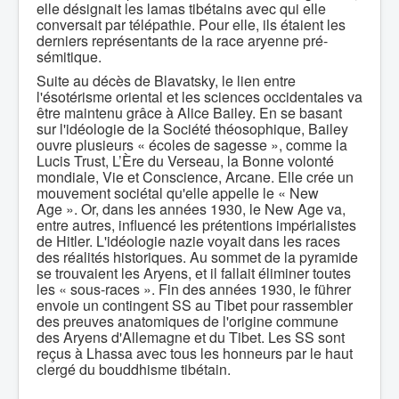
elle désignait les lamas tibétains avec qui elle
conversait par télépathie. Pour elle, ils étaient les
derniers représentants de la race aryenne pré-
sémitique.
Suite au décès de Blavatsky, le lien entre
l'ésotérisme oriental et les sciences occidentales va
être maintenu grâce à Alice Bailey. En se basant
sur l'idéologie de la Société théosophique, Bailey
ouvre plusieurs « écoles de sagesse », comme la
Lucis Trust, L’Ère du Verseau, la Bonne volonté
mondiale, Vie et Conscience, Arcane. Elle crée un
mouvement sociétal qu'elle appelle le « New
Age ». Or, dans les années 1930, le New Age va,
entre autres, influencé les prétentions impérialistes
de Hitler. L'idéologie nazie voyait dans les races
des réalités historiques. Au sommet de la pyramide
se trouvaient les Aryens, et il fallait éliminer toutes
les « sous-races ». Fin des années 1930, le führer
envoie un contingent SS au Tibet pour rassembler
des preuves anatomiques de l'origine commune
des Aryens d'Allemagne et du Tibet. Les SS sont
reçus à Lhassa avec tous les honneurs par le haut
clergé du bouddhisme tibétain.