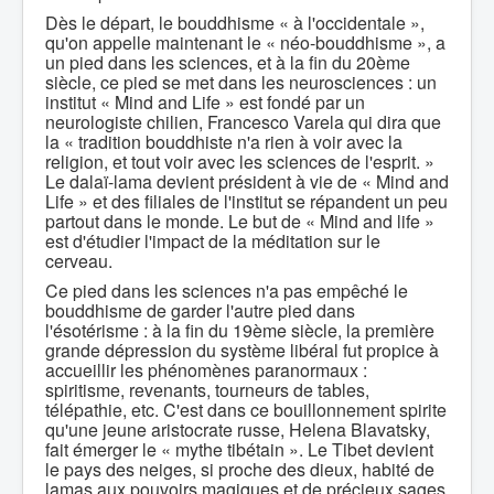
Dès le départ, le bouddhisme « à l'occidentale »,
qu'on appelle maintenant le « néo-bouddhisme », a
un pied dans les sciences, et à la fin du 20ème
siècle, ce pied se met dans les neurosciences : un
institut « Mind and Life » est fondé par un
neurologiste chilien, Francesco Varela qui dira que
la « tradition bouddhiste n'a rien à voir avec la
religion, et tout voir avec les sciences de l'esprit. »
Le dalaï-lama devient président à vie de « Mind and
Life » et des filiales de l'institut se répandent un peu
partout dans le monde. Le but de « Mind and life »
est d'étudier l'impact de la méditation sur le
cerveau.
Ce pied dans les sciences n'a pas empêché le
bouddhisme de garder l'autre pied dans
l'ésotérisme : à la fin du 19ème siècle, la première
grande dépression du système libéral fut propice à
accueillir les phénomènes paranormaux :
spiritisme, revenants, tourneurs de tables,
télépathie, etc. C'est dans ce bouillonnement spirite
qu'une jeune aristocrate russe, Helena Blavatsky,
fait émerger le « mythe tibétain ». Le Tibet devient
le pays des neiges, si proche des dieux, habité de
lamas aux pouvoirs magiques et de précieux sages