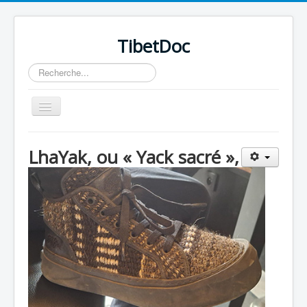
TibetDoc
Rechercher
Basculer
la
navigation
LhaYak, ou « Yack sacré »,
≡