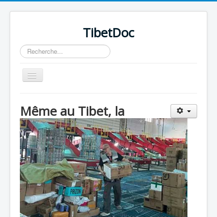
TibetDoc
Rechercher
Basculer
la
navigation
Même au Tibet, la
≡