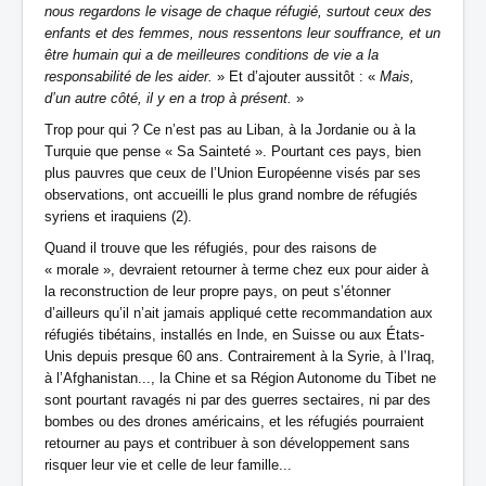
nous regardons le visage de chaque réfugié, surtout ceux des
enfants et des femmes, nous ressentons leur souffrance, et un
être humain qui a de meilleures conditions de vie a la
responsabilité de les aider.
» Et d’ajouter aussitôt : «
Mais,
d’un autre côté, il y en a trop à présent.
»
Trop pour qui ? Ce n’est pas au Liban, à la Jordanie ou à la
Turquie que pense « Sa Sainteté ». Pourtant ces pays, bien
plus pauvres que ceux de l’Union Européenne visés par ses
observations, ont accueilli le plus grand nombre de réfugiés
syriens et iraquiens (2).
Quand il trouve que les réfugiés, pour des raisons de
« morale », devraient retourner à terme chez eux pour aider à
la reconstruction de leur propre pays, on peut s’étonner
d’ailleurs qu’il n’ait jamais appliqué cette recommandation aux
réfugiés tibétains, installés en Inde, en Suisse ou aux États-
Unis depuis presque 60 ans. Contrairement à la Syrie, à l’Iraq,
à l’Afghanistan..., la Chine et sa Région Autonome du Tibet ne
sont pourtant ravagés ni par des guerres sectaires, ni par des
bombes ou des drones américains, et les réfugiés pourraient
retourner au pays et contribuer à son développement sans
risquer leur vie et celle de leur famille...