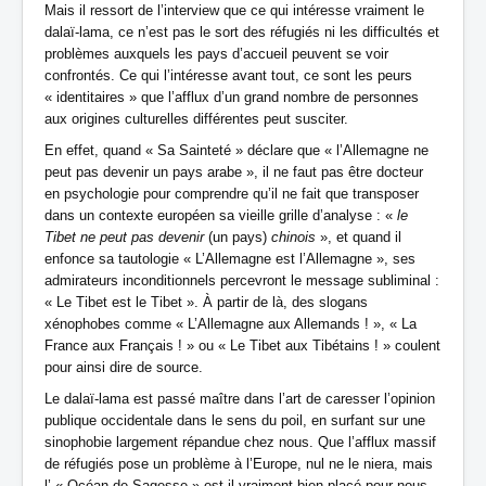
Mais il ressort de l’interview que ce qui intéresse vraiment le
dalaï-lama, ce n’est pas le sort des réfugiés ni les difficultés et
problèmes auxquels les pays d’accueil peuvent se voir
confrontés. Ce qui l’intéresse avant tout, ce sont les peurs
« identitaires » que l’afflux d’un grand nombre de personnes
aux origines culturelles différentes peut susciter.
En effet, quand « Sa Sainteté » déclare que « l’Allemagne ne
peut pas devenir un pays arabe », il ne faut pas être docteur
en psychologie pour comprendre qu’il ne fait que transposer
dans un contexte européen sa vieille grille d’analyse : «
le
Tibet ne peut pas devenir
(un pays)
chinois
», et quand il
enfonce sa tautologie « L’Allemagne est l’Allemagne », ses
admirateurs inconditionnels percevront le message subliminal :
« Le Tibet est le Tibet ». À partir de là, des slogans
xénophobes comme « L’Allemagne aux Allemands ! », « La
France aux Français ! » ou « Le Tibet aux Tibétains ! » coulent
pour ainsi dire de source.
Le dalaï-lama est passé maître dans l’art de caresser l’opinion
publique occidentale dans le sens du poil, en surfant sur une
sinophobie largement répandue chez nous. Que l’afflux massif
de réfugiés pose un problème à l’Europe, nul ne le niera, mais
l’ « Océan de Sagesse » est-il vraiment bien placé pour nous