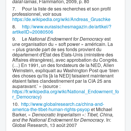
dalaï-lamas
, Flammarion, 2009, p. 80
7.
Pour la liste de ses recherches et son profil
professionnel, voir sous
https://de.wikipedia.org/wiki/Andreas_Gruschke
8.
http://www.eurasischesmagazin.de/artikel/?
artikelID=20080506
9.
Le
National Endowment for Democracy
est
une organisation du « soft power » américain. La
« plus grande part de ses fonds provient du
département d'État des États-Unis (ministère des
Affaires étrangères), avec approbation du Congrès.
(…) En 1991, un des fondateurs de la NED, Allen
Weinstein, expliquait au Washington Post que ‘bien
des choses qu'ils [à la NED] faisaient maintenant
étaient faites clandestinement par la CIA 25 ans
auparavant.’ » (source :
https://fr.wikipedia.org/wiki/National_Endowment_fo
r_Democracy
)
10.
http://www.globalresearch.ca/china-and-
america-the-tibet-human-rights-psyop
et Michael
Barker, «
Democratic Imperialism »: Tibet, China,
and the National Endowment for Democracy
. In:
Global Research, 13 août 2007