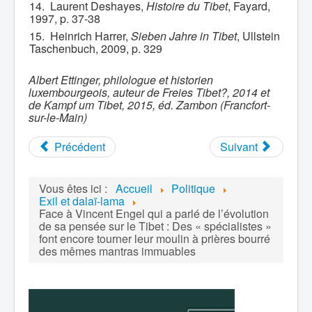
14.
Laurent Deshayes,
Histoire du Tibet
, Fayard,
1997, p. 37-38
15.
Heinrich Harrer,
Sieben Jahre in Tibet
, Ullstein
Taschenbuch, 2009, p. 329
Albert Ettinger, philologue et historien
luxembourgeois, auteur de Freies Tibet?, 2014 et
de Kampf um Tibet, 2015, éd. Zambon (Francfort-
sur-le-Main)
Précédent
Suivant
Vous êtes ici :
Accueil
Politique
Exil et dalaï-lama
Face à Vincent Engel qui a parlé de l’évolution
de sa pensée sur le Tibet : Des « spécialistes »
font encore tourner leur moulin à prières bourré
des mêmes mantras immuables