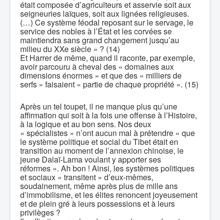
était composée d’agriculteurs et asservie soit aux
seigneuries laïques, soit aux lignées religieuses.
(…) Ce système féodal reposant sur le servage, le
service des nobles à l’État et les corvées se
maintiendra sans grand changement jusqu’au
milieu du XXe siècle » ? (14)
Et Harrer de même, quand il raconte, par exemple,
avoir parcouru à cheval des « domaines aux
dimensions énormes » et que des « milliers de
serfs » faisaient « partie de chaque propriété ». (15)
Après un tel toupet, il ne manque plus qu’une
affirmation qui soit à la fois une offense à l’Histoire,
à la logique et au bon sens. Nos deux
« spécialistes » n’ont aucun mal à prétendre « que
le système politique et social du Tibet était en
transition au moment de l’annexion chinoise, le
jeune Dalaï-Lama voulant y apporter ses
réformes ». Ah bon ! Ainsi, les systèmes politiques
et sociaux « transitent » d’eux-mêmes,
soudainement, même après plus de mille ans
d’immobilisme, et les élites renoncent joyeusement
et de plein gré à leurs possessions et à leurs
privilèges ?