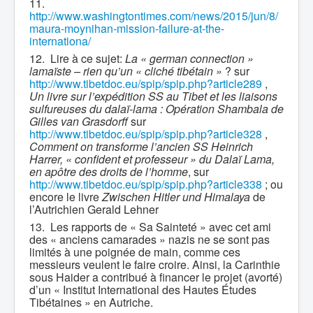
11.
http://www.washingtontimes.com/news/2015/jun/8/
maura-moynihan-mission-failure-at-the-
internationa/
12.
Lire à ce sujet:
La « german connection »
lamaïste – rien qu’un « cliché tibétain »
? sur
http://www.tibetdoc.eu/spip/spip.php?article289
,
Un livre sur l’expédition SS au Tibet et les liaisons
sulfureuses du dalaï-lama : Opération Shambala de
Gilles van Grasdorff
sur
http://www.tibetdoc.eu/spip/spip.php?article328
,
Comment on transforme l’ancien SS Heinrich
Harrer, « confident et professeur » du Dalaï Lama,
en apôtre des droits de l’homme
, sur
http://www.tibetdoc.eu/spip/spip.php?article338
; ou
encore le livre
Zwischen Hitler und Himalaya
de
l’Autrichien Gerald Lehner
13.
Les rapports de « Sa Sainteté » avec cet ami
des « anciens camarades » nazis ne se sont pas
limités à une poignée de main, comme ces
messieurs veulent le faire croire. Ainsi, la Carinthie
sous Haider a contribué à financer le projet (avorté)
d’un « Institut International des Hautes Études
Tibétaines » en Autriche.