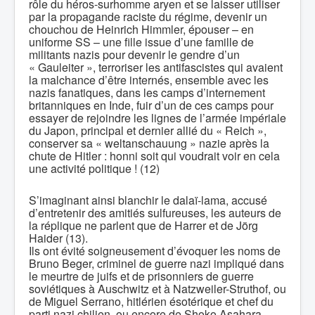
rôle du héros-surhomme aryen et se laisser utiliser
par la propagande raciste du régime, devenir un
chouchou de Heinrich Himmler, épouser – en
uniforme SS – une fille issue d’une famille de
militants nazis pour devenir le gendre d’un
« Gauleiter », terroriser les antifascistes qui avaient
la malchance d’être internés, ensemble avec les
nazis fanatiques, dans les camps d’internement
britanniques en Inde, fuir d’un de ces camps pour
essayer de rejoindre les lignes de l’armée impériale
du Japon, principal et dernier allié du « Reich »,
conserver sa « weltanschauung » nazie après la
chute de Hitler : honni soit qui voudrait voir en cela
une activité politique ! (12)
S’imaginant ainsi blanchir le dalaï-lama, accusé
d’entretenir des amitiés sulfureuses, les auteurs de
la réplique ne parlent que de Harrer et de Jörg
Haider (13).
Ils ont évité soigneusement d’évoquer les noms de
Bruno Beger, criminel de guerre nazi impliqué dans
le meurtre de juifs et de prisonniers de guerre
soviétiques à Auschwitz et à Natzweiler-Struthof, ou
de Miguel Serrano, hitlérien ésotérique et chef du
parti nazi chilien, ou encore de Shoko Asahara,