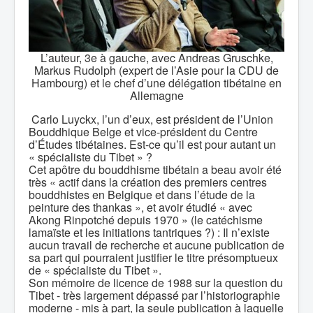
L’auteur, 3e à gauche, avec Andreas Gruschke,
Markus Rudolph (expert de l’Asie pour la CDU de
Hambourg) et le chef d’une délégation tibétaine en
Allemagne
Carlo Luyckx, l’un d’eux, est président de l’Union
Bouddhique Belge et vice-président du Centre
d’Études tibétaines. Est-ce qu’il est pour autant un
« spécialiste du Tibet » ?
Cet apôtre du bouddhisme tibétain a beau avoir été
très « actif dans la création des premiers centres
bouddhistes en Belgique et dans l’étude de la
peinture des thankas », et avoir étudié « avec
Akong Rinpotché depuis 1970 » (le catéchisme
lamaïste et les initiations tantriques ?) : Il n’existe
aucun travail de recherche et aucune publication de
sa part qui pourraient justifier le titre présomptueux
de « spécialiste du Tibet ».
Son mémoire de licence de 1988 sur la question du
Tibet - très largement dépassé par l’historiographie
moderne - mis à part, la seule publication à laquelle