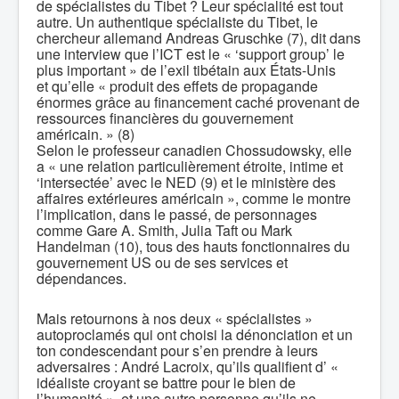
de spécialistes du Tibet ? Leur spécialité est tout
autre. Un authentique spécialiste du Tibet, le
chercheur allemand Andreas Gruschke (7), dit dans
une interview que l’ICT est le « ‘support group’ le
plus important » de l’exil tibétain aux États-Unis
et qu’elle « produit des effets de propagande
énormes grâce au financement caché provenant de
ressources financières du gouvernement
américain. » (8)
Selon le professeur canadien Chossudowsky, elle
a « une relation particulièrement étroite, intime et
‘intersectée’ avec le NED (9) et le ministère des
affaires extérieures américain », comme le montre
l’implication, dans le passé, de personnages
comme Gare A. Smith, Julia Taft ou Mark
Handelman (10), tous des hauts fonctionnaires du
gouvernement US ou de ses services et
dépendances.
Mais retournons à nos deux « spécialistes »
autoproclamés qui ont choisi la dénonciation et un
ton condescendant pour s’en prendre à leurs
adversaires : André Lacroix, qu’ils qualifient d’ «
idéaliste croyant se battre pour le bien de
l’humanité », et une autre personne qu’ils ne