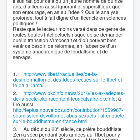
Il suffirait pour cela qu’un jeune homme de quinze
ans, d’ailleurs aussi ignorant et superstitieux que
son entourage, en ait eu l’idée ? Quelle analyse
profonde, tout à fait digne d’un licencié en sciences
politiques !
Reste que le lecteur moins versé dans ce genre de
roulés boulés intellectuels risque de se demander
quelle transition s’imposait et d’où pouvait bien
venir ce besoin de réformes, en l’absence d’un
système anachronique de féodalisme et de
servage.
1.
http://www.tibet.fr/actualites/de-la-
desinformation-et-des-idees-recues-sur-le-tibet-et-
le-dalai-lama/
2.
http://www.okcinfo.news/2016/les-ex-adeptes-
de-la-secte-okc-racontent-leur-calvaire-okcinfo
; à
lire aussi :
http://leplus.nouvelobs.com/contribution/1559967-
soumission-devotion-et-abus-sexuels-j-ai-enquete-
sur-le-bouddhisme-en-france.html
e
3.
Au début du 20
siècle, ce prêtre bouddhiste
Zen a vécu pendant trois années au Tibet pour y