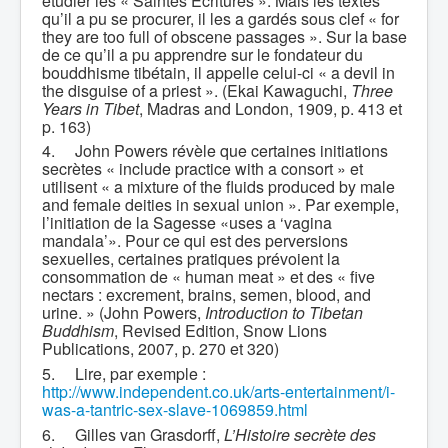
étudier les « Saintes Écritures ». Mais les textes
qu’il a pu se procurer, il les a gardés sous clef « for
they are too full of obscene passages ». Sur la base
de ce qu’il a pu apprendre sur le fondateur du
bouddhisme tibétain, il appelle celui-ci « a devil in
the disguise of a priest ».
(Ekai Kawaguchi,
Three
Years in Tibet
, Madras and London, 1909, p. 413 et
p. 163)
4.
John Powers révèle que certaines initiations
secrètes « include practice with a consort » et
utilisent « a mixture of the fluids produced by male
and female deities in sexual union ».
Par exemple,
l’initiation de la Sagesse «uses a ‘vagina
mandala’». Pour ce qui est des perversions
sexuelles, certaines pratiques prévoient la
consommation de « human meat » et des « five
nectars : excrement, brains, semen, blood, and
urine. »
(John Powers,
Introduction to Tibetan
Buddhism
, Revised Edition, Snow Lions
Publications, 2007, p. 270 et 320)
5.
Lire, par exemple :
http://www.independent.co.uk/arts-entertainment/i-
was-a-tantric-sex-slave-1069859.html
6.
Gilles van Grasdorff,
L’Histoire secrète des