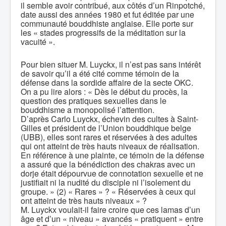
il semble avoir contribué, aux côtés d’un Rinpotché,
date aussi des années 1980 et fut éditée par une
communauté bouddhiste anglaise. Elle porte sur
les « stades progressifs de la méditation sur la
vacuité ».
Pour bien situer M. Luyckx, il n’est pas sans intérêt
de savoir qu’il a été cité comme témoin de la
défense dans la sordide affaire de la secte OKC.
On a pu lire alors : « Dès le début du procès, la
question des pratiques sexuelles dans le
bouddhisme a monopolisé l’attention.
D’après Carlo Luyckx, échevin des cultes à Saint-
Gilles et président de l’Union bouddhique belge
(UBB), elles sont rares et réservées à des adultes
qui ont atteint de très hauts niveaux de réalisation.
En référence à une plainte, ce témoin de la défense
a assuré que la bénédiction des chakras avec un
dorje était dépourvue de connotation sexuelle et ne
justifiait ni la nudité du disciple ni l’isolement du
groupe. » (2) « Rares » ? « Réservées à ceux qui
ont atteint de très hauts niveaux » ?
M. Luyckx voulait-il faire croire que ces lamas d’un
âge et d’un « niveau » avancés « pratiquent » entre