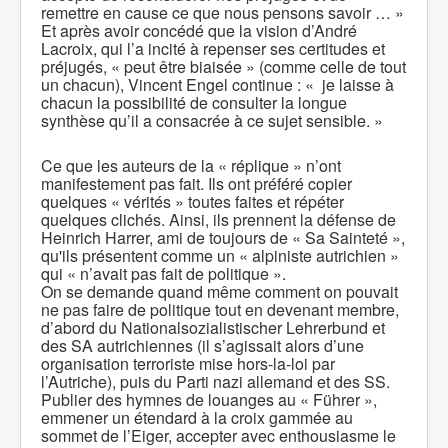
remettre en cause ce que nous pensons savoir … »
Et après avoir concédé que la vision d’André
Lacroix, qui l’a incité à repenser ses certitudes et
préjugés, « peut être biaisée » (comme celle de tout
un chacun), Vincent Engel continue : « je laisse à
chacun la possibilité de consulter la longue
synthèse qu’il a consacrée à ce sujet sensible. »
Ce que les auteurs de la « réplique » n’ont
manifestement pas fait. Ils ont préféré copier
quelques « vérités » toutes faites et répéter
quelques clichés. Ainsi, ils prennent la défense de
Heinrich Harrer, ami de toujours de « Sa Sainteté »,
qu'ils présentent comme un « alpiniste autrichien »
qui « n’avait pas fait de politique ».
On se demande quand même comment on pouvait
ne pas faire de politique tout en devenant membre,
d’abord du Nationalsozialistischer Lehrerbund et
des SA autrichiennes (il s’agissait alors d’une
organisation terroriste mise hors-la-loi par
l’Autriche), puis du Parti nazi allemand et des SS.
Publier des hymnes de louanges au « Führer »,
emmener un étendard à la croix gammée au
sommet de l’Eiger, accepter avec enthousiasme le