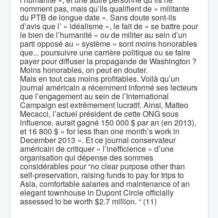
nomment pas, mais qu’ils qualifient de « militante
du PTB de longue date ». Sans doute sont-ils
d’avis que l’ « idéalisme », le fait de « se battre pour
le bien de l’humanité » ou de militer au sein d’un
parti opposé au « système » sont moins honorables
que... poursuivre une carrière politique ou se faire
payer pour diffuser la propagande de Washington ?
Moins honorables, on peut en douter.
Mais en tout cas moins profitables. Voilà qu’un
journal américain a récemment informé ses lecteurs
que l’engagement au sein de l’International
Campaign est extrêmement lucratif. Ainsi, Matteo
Mecacci, l’actuel président de cette ONG sous
influence, aurait gagné 150 000 $ par an (en 2013),
et 16 800 $ « for less than one month’s work in
December 2013 ». Et ce journal conservateur
américain de critiquer « l’inefficience » d’une
organisation qui dépense des sommes
considérables pour “no clear purpose other than
self-preservation, raising funds to pay for trips to
Asia, comfortable salaries and maintenance of an
elegant townhouse in Dupont Circle officially
assessed to be worth $2.7 million. “ (11)