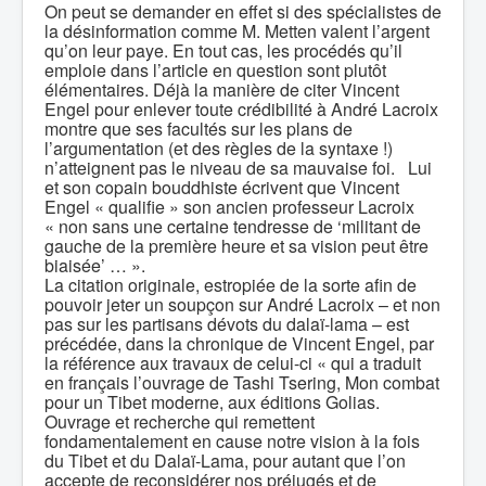
On peut se demander en effet si des spécialistes de
la désinformation comme M. Metten valent l’argent
qu’on leur paye. En tout cas, les procédés qu’il
emploie dans l’article en question sont plutôt
élémentaires. Déjà la manière de citer Vincent
Engel pour enlever toute crédibilité à André Lacroix
montre que ses facultés sur les plans de
l’argumentation (et des règles de la syntaxe !)
n’atteignent pas le niveau de sa mauvaise foi. Lui
et son copain bouddhiste écrivent que Vincent
Engel « qualifie » son ancien professeur Lacroix
« non sans une certaine tendresse de ‘militant de
gauche de la première heure et sa vision peut être
biaisée’ … ».
La citation originale, estropiée de la sorte afin de
pouvoir jeter un soupçon sur André Lacroix – et non
pas sur les partisans dévots du dalaï-lama – est
précédée, dans la chronique de Vincent Engel, par
la référence aux travaux de celui-ci « qui a traduit
en français l’ouvrage de Tashi Tsering, Mon combat
pour un Tibet moderne, aux éditions Golias.
Ouvrage et recherche qui remettent
fondamentalement en cause notre vision à la fois
du Tibet et du Dalaï-Lama, pour autant que l’on
accepte de reconsidérer nos préjugés et de