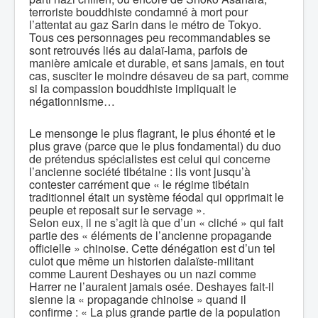
terroriste bouddhiste condamné à mort pour
l’attentat au gaz Sarin dans le métro de Tokyo.
Tous ces personnages peu recommandables se
sont retrouvés liés au dalaï-lama, parfois de
manière amicale et durable, et sans jamais, en tout
cas, susciter le moindre désaveu de sa part, comme
si la compassion bouddhiste impliquait le
négationnisme…
Le mensonge le plus flagrant, le plus éhonté et le
plus grave (parce que le plus fondamental) du duo
de prétendus spécialistes est celui qui concerne
l’ancienne société tibétaine : ils vont jusqu’à
contester carrément que « le régime tibétain
traditionnel était un système féodal qui opprimait le
peuple et reposait sur le servage ».
Selon eux, il ne s’agit là que d’un « cliché » qui fait
partie des « éléments de l’ancienne propagande
officielle » chinoise. Cette dénégation est d’un tel
culot que même un historien dalaïste-militant
comme Laurent Deshayes ou un nazi comme
Harrer ne l’auraient jamais osée. Deshayes fait-il
sienne la « propagande chinoise » quand il
confirme : « La plus grande partie de la population