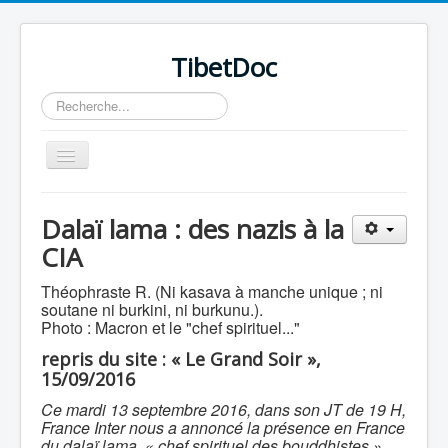
TibetDoc
Rechercher
Basculer
la
navigation
Dalaï lama : des nazis à la
CIA
≡
Théophraste R. (Ni kasava à manche unique ; ni
soutane ni burkini, ni burkunu.).
Photo : Macron et le "chef spirituel..."
repris du site : « Le Grand Soir »,
15/09/2016
Ce mardi 13 septembre 2016, dans son JT de 19 H,
France Inter nous a annoncé la présence en France
du dalaï lama, « chef spirituel des bouddhistes ».