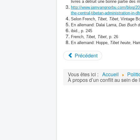
livres a détruit une bonne partie des
http://www.jamyangnorbu.com/blog/201
the-central-tibetan-administration-in-d
Selon French,
Tibet, Tibet
, Vintage B
En allemand: Dalai Lama,
Das Buch de
ibid., p. 245
French,
Tibet, Tibet
, p. 26
En allemand: Hoppe,
Tibet heute
, Ham
Précédent
Vous êtes ici :
Accueil
Polit
À propos d’un conflit au sein de