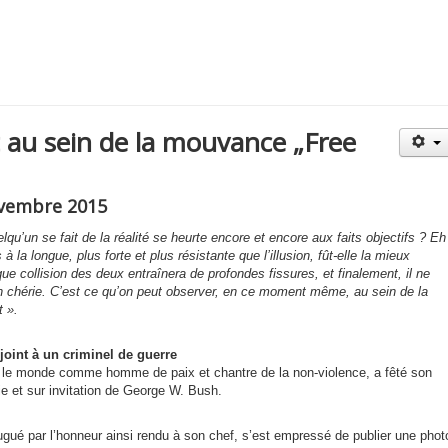
t au sein de la mouvance „Free
novembre 2015
lqu’un se fait de la réalité se heurte encore et encore aux faits objectifs ? Eh
 à la longue, plus forte et plus résistante que l’illusion,
fût
-elle la mieux
que collision des deux en
traîne
ra de profondes fissures, et finalement, il ne
n chérie.
C’est ce qu’on peut observer, en ce moment même, au sein de la
t ».
joint à un criminel de guerre
 le monde comme homme de paix et chantre de la non-violence, a fêté son
 et sur invitation de George W. Bush.
ugué par l’honneur ainsi
rendu
à son chef, s’est empressé de publier une phot