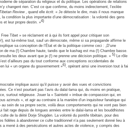
derne de séparation du religieux et du politique. Les opérations de relations
’y changent rien. C’est ce que confirme, du moins indirectement, l’exilée
Tibetan Review
, quand elle écrit: « Je déteste le dire, mais il nous manque
, la condition la plus importante d’une démocratisation : la volonté des gens
4)
s et leur propre destin. »
 Free Tibet » se réclament et à qui ils font appel pour critiquer son
ie!), est lui-même tout, sauf un démocrate, même si sa propagande affirme le
 explique sa conception de l’État et de la politique comme ceci : „D’une
tion de ma (!) Chambre haute, tandis que le kashag est ma (!) Chambre basse.
5)
sulte les deux avant que je (!) ne prenne une décision politique. »
Le rôle
n’est d’ailleurs pas du tout conforme aux conceptions occidentales de
6)
t en lui « un organe du gouvernement »
, opérant ainsi une inversion
tout à fai
mocratie implique aussi qu’il puisse y avoir des vues et convictions
érées. Ce n’est pourtant pas l’avis du dalaï-lama qui, du moins en pratique,
ce, surtout religieuse. Jouer la « Sainteté » imbue de compassion qui, en
tous azimuts », et agir au contraire à la manière d’un inquisiteur fanatique qui
» au sein de sa propre secte, voilà deux comportements qui ne vont pas bien
qui fait rage depuis de longues années entre le dalaï-lama et les bouddhistes
culte de la déité Dorje Shugden. La volonté du pontife tibétain, pour des
les fidèles à abandonner ce culte traditionnel n’a pas seulement donné lieu à
s a mené à des persécutions et autres actes de violence, y compris des