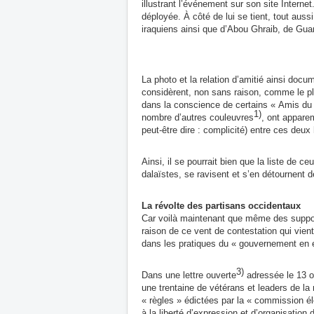
illustrant l’
événement
sur son site Interne
déployée. À côté de lui se tient, tout auss
iraquiens ainsi que d’Abou Ghraib, de
Gua
La photo et la relation d’amitié ainsi doc
considèrent, non sans raison, comme le pl
dans la conscience de certains « Amis du 
1)
nombre d’autres couleuvres
, ont apparem
peut-être dire : complicité) entre ces deux
Ainsi, il se pourrait bien que la liste de 
dalaïstes, se ravisent et s’en détournen
La révolte des partisans occidentaux
Car voilà maintenant que même des support
raison de ce vent de contestation qui vient
dans les pratiques du « gouvernement en ex
3)
Dans une lettre ouverte
adressée le 13 o
une trentaine de vétérans et leaders de la 
« règles » édictées par la « commission 
à la liberté d’expression et d’organisatio