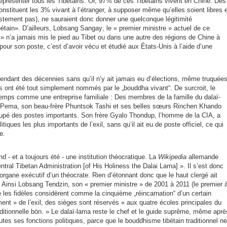
eprésenter tous les Tibétains. Or, 97% de ces Tibétains vivent en Chine.
Des
constituent les 3% vivant à l’étranger, à supposer même qu’elles soient libres 
estement pas), ne sauraient donc donner une quelconque légitimité
tain». D’ailleurs,
Lobsang Sangay
,
le « premier ministre » actuel de ce
 » n’a jamais mis le pied au Tibet ou dans une autre des régions de Chine à
e pour son poste, c’est d’avoir vécu et étudié aux États-Unis à l’aide d’une
endant des décennies sans qu’il n’y ait jamais eu d’élections, même truquées
ts ont été tout simplement nommés par le „bouddha vivant“. De surcroit, le
 temps comme une entreprise familiale : Des membres de la famille du dalaï-
Pema, son beau-frère Phuntsok Tashi et ses belles sœurs Rinchen Khando
pé des postes importants. Son frère Gyalo Thondup, l’homme de la CIA, a
ques les plus importants de l’exil, sans qu’il ait eu de poste officiel, ce qui
e.
d - et a toujours été - une institution théocratique. La
Wikipedia
allemande
tral Tibetan Administration [of His Holiness the Dalai Lama] ». Il s’est donc
rgane exécutif d’un théocrate. Rien d’étonnant donc que le haut clergé ait
. Ainsi Lobsang Tendzin, son « premier ministre » de 2001 à 2011 (le premier 
e les fidèles considèrent comme la cinquième „réincarnation“ d’un certain
nt » de l’exil, des sièges sont réservés « aux quatre écoles principales du
aditionnelle
bön
. » Le dalaï-lama reste le chef et le guide suprême, même aprè
utes ses fonctions politiques, parce que le bouddhisme tibétain traditionnel ne