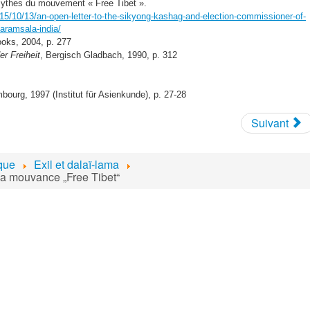
 mythes du mouvement « Free Tibet ».
5/10/13/an-open-letter-to-the-sikyong-kashag-and-election-commissioner-of-
haramsala-india/
ooks, 2004, p. 277
r Freiheit
, Bergisch Gladbach, 1990, p. 312
bourg, 1997 (Institut für Asienkunde), p. 27-28
Suivant
ique
Exil et dalaï-lama
 la mouvance „Free Tibet“