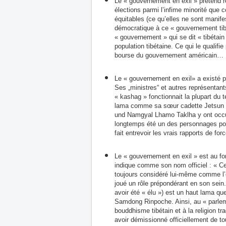
Le « gouvernement en exil » prétend r
élections parmi l’infime minorité que 
équitables (ce qu’elles ne sont manif
démocratique à ce « gouvernement tibé
« gouvernement » qui se dit « tibétain
population tibétaine. Ce qui le qualifi
bourse du gouvernement américain…
Le « gouvernement en exil» a existé p
Ses „ministres“ et autres représentan
« kashag » fonctionnait la plupart du
lama comme sa sœur cadette Jetsun 
und Namgyal Lhamo Taklha y ont occu
longtemps été un des personnages politi
fait entrevoir les vrais rapports de forc
Le « gouvernement en exil » est au fon
indique comme son nom officiel : « Cen
toujours considéré lui-même comme l’o
joué un rôle prépondérant en son sein
avoir été « élu ») est un haut lama qu
Samdong Rinpoche. Ainsi, au « parleme
bouddhisme tibétain et à la religion tr
avoir démissionné officiellement de to