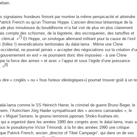
étain.
 signataires frondeurs finiront par montrer la même perspicacité et atteindre
trick French ou qu’un Thomas Hoppe. L’ancien directeur britannique de la
tude plus minutieuse du bouddhisme m’a fait voir de plus en plus clairement
is compte des schismes, de la bigoterie, des escroqueries, des tartuffes et
7)
clérical. »
Et Hoppe, un sinologue allemand militant pour la cause de l’exil
ux (folles !) revendications territoriales du dalaï-lama : Même une Chine
occidental, ne pourrait jamais « accepter des négociations sur la création d’u
« gouvernement en exil » ne pourraient donc être imposées - à une Chine
 par la force des armes » et avec « l’appui et sous l’égide d’une puissance
8)
. »
 dire « cinglés » ou « fous furieux idéologiques») pourrait trouver goût à un te
laï-lama comme le SS Heinrich Harrer, le criminel de guerre Bruno Beger, le
heim, l’Autrichien Jörg Haider sympathisant des « anciens camarades », le
ue » Miguel Serrano, le gourou terroriste japonais Shoko Asahara etc.
 qui a organisé dans les années 1980 des congrès avec le dalaï-lama, mais a
us le pseudonyme Victor Trimondi, à la fin des années 1990 une critique
ique Patrick French, ancien „director of Tibet Campaign“, qui dans un de ses