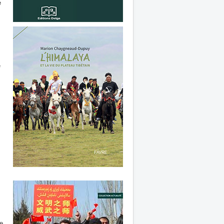
e
e
de