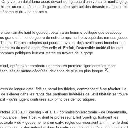
t. On y voit un dalaï-lama assis devant son gâteau d’anniversaire, riant à gorg
i hilare, un ex-« président de guerre », père spirituel des désastres afghans et
ntánamo
et du «
patriot
act ».
umentée - amitié liant le gourou tibétain à un homme politique que beaucoup
us grand criminel de guerre de notre temps -
ont
provoqué des remous jusqu
Tibet ». Certains adeptes qui pourtant avaient déjà avalé sans broncher bon
ment eu du mal à engouffrer celle-ci. En fait, l’ostensible amitié (il faudrait
 hommes politiques leur est restée en travers de la gorge.
ceux qui, après avoir combattu un temps en première ligne dans les rangs
2)
t désabusés et même
dégoûtés
, devienne de plus en plus longue.
ers de longue date, fidèles parmi les fidèles, commencent à se révolter. La
 de s’élever dans les rangs des partisans invétérés de l’exil tibétain se trouve
il » qu’ils jugent contraires aux principes démocratiques.
ctobre 2015 au « kashag » et à la « commission électorale » de Dharamsala,
mouvance « free Tibet », dont le professeur Elliot Sperling, fustigent les
électorale » du « gouvernement en
exil
», règles qui viseraient à « limiter le droit
n des groupes et des individus dans le cadre des prochaines élections au sein 