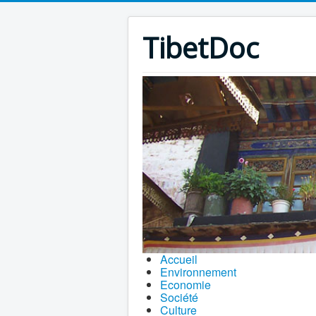
TibetDoc
Accueil
Environnement
Economie
Société
Culture