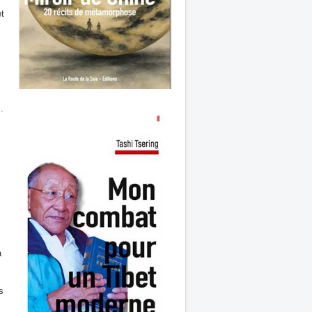
et
.
à
s