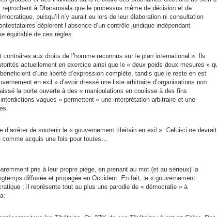
es reprochent à Dharamsala que le processus même de décision et de
mocratique, puisqu’il n’y aurait eu lors de leur élaboration ni consultation
ontestataires déplorent l’absence d‘un contrôle juridique indépendant
ue équitable de ces règles.
t contraires aux droits de l’homme reconnus sur le plan international ». Ils
utorités actuellement en exercice ainsi que le « deux poids deux mesures » q
bénéficient d’une liberté d’expression complète, tandis que le reste en est
vernement en exil » d’avoir dressé une liste arbitraire d’organisations non
laissé la porte ouverte à des « manipulations en coulisse à des fins
 interdictions vagues » permettent « une interprétation arbitraire et une
es.
e d’arrêter de soutenir le « gouvernement tibétain en exil »: Celui-ci ne devrait
de comme acquis une fois pour toutes…
paremment pris à leur propre piège, en prenant au mot (et au sérieux) la
ngtemps diffusée et propagée en Occident. En fait, le « gouvernement
cratique ; il représente tout au plus une parodie de « démocratie » à
la: