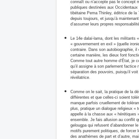
connaît
ou
n’accepte pas le concept mo
publiques destinées aux Occidentaux n
tibétaine Pema Thinley, éditrice de la
depuis toujours, et jusqu’à maintenant
d’assumer leurs propres responsabilité
Le 14e dalaï-lama, dont les militants «
« gouvernement en exil » (quelle iron
contraire. Dans son autobiographie, il
certaine manière, les dieux font fonc
Comme tout autre homme d’État, je con
qu’il assigne à son parlement factice 
séparation des pouvoirs, puisqu’il voi
révélatrice.
Comme on le sait, la pratique de la dé
différentes et que celles-ci soient tol
manque parfois cruellement de toléran
plus, pratique un dialogue religieux « 
appelle à la chasse aux « hérétiques 
ensemble. Je fais allusion au conflit 
gelougpa qui refusent d’abandonner le 
motifs purement politiques, de forcer 
des anathèmes de part et d’autre, mai