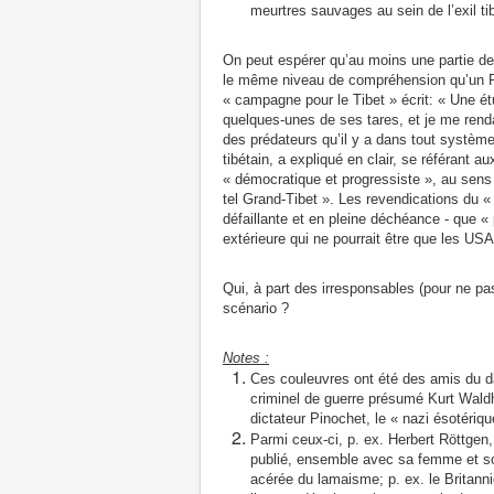
meurtres sauvages au sein de l’exil tib
On peut espérer qu’au moins une partie des
le même niveau de compréhension qu’un Pa
« campagne pour le Tibet » écrit: « Une é
quelques-unes de ses tares, et je me renda
des prédateurs qu’il y a dans tout système 
tibétain, a expliqué en clair, se référant a
« démocratique et progressiste », au sens 
tel Grand-Tibet ». Les revendications du 
défaillante et en pleine déchéance - que «
extérieure qui ne pourrait être que les USA
Qui, à part des irresponsables (pour ne pas
scénario ?
Notes :
Ces couleuvres ont été des amis du da
criminel de guerre présumé Kurt Wald
dictateur Pinochet, le « nazi ésotériq
Parmi ceux-ci, p. ex.
Herbert Röttgen,
publié, ensemble avec sa femme et so
acérée du lamaisme; p. ex. le Britann