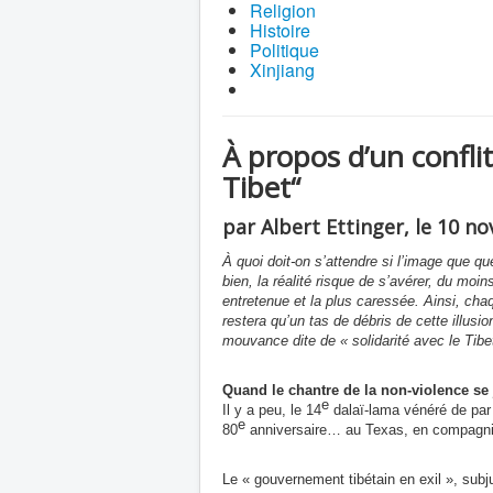
Religion
Histoire
Politique
Xinjiang
À propos d’un confli
Tibet“
par Albert Ettinger, le 10 
À quoi doit-on s’attendre si l’image que que
bien, la réalité risque de s’avérer, du moins
entretenue et la plus caressée. Ainsi, cha
restera qu’un tas de débris de cette illusio
mouvance dite de « solidarité avec le Tibe
Quand le chantre de la non-violence se 
e
Il y a peu, le 14
dalaï-lama vénéré de par
e
80
anniversaire… au Texas, en compagnie
Le « gouvernement tibétain en exil », subj