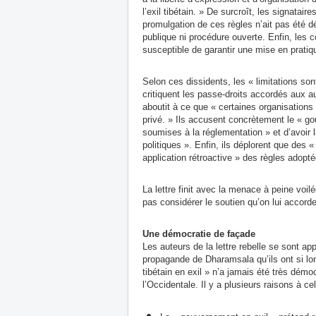
l’exil tibétain. » De
surcroît
, les signatair
promulgation de ces règles n’ait pas été dé
publique ni procédure ouverte. Enfin, les c
susceptible de garantir une mise en pratiq
Selon ces dissidents, les « limitations son
critiquent les passe-droits accordés aux a
aboutit à ce que « certaines organisations 
privé. » Ils accusent concrètement le « gou
soumises à la réglementation » et d’avoir 
politiques ». Enfin, ils déplorent que des «
application rétroactive » des règles adopté
La lettre finit avec la menace à peine voilé
pas considérer le soutien qu’on lui accor
Une démocratie de façade
Les auteurs de la lettre rebelle se sont ap
propagande de Dharamsala qu’ils ont si lo
tibétain en exil » n’a jamais été très démo
l’Occidentale. Il y a plusieurs raisons à ce