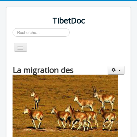
TibetDoc
Rechercher
Basculer
la
navigation
La migration des
≡