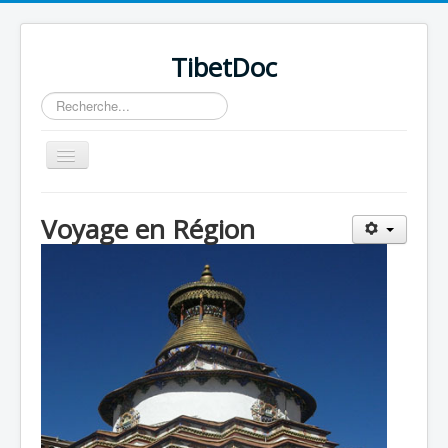
TibetDoc
Rechercher
Basculer
la
navigation
Voyage en Région
≡