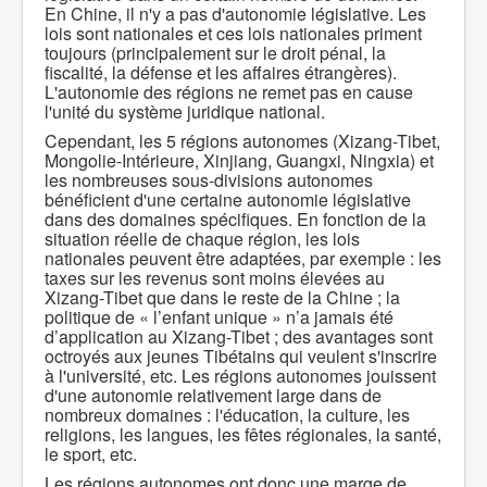
En Chine, il n'y a pas d'autonomie législative. Les
lois sont nationales et ces lois nationales priment
toujours (principalement sur le droit pénal, la
fiscalité, la défense et les affaires étrangères).
L'autonomie des régions ne remet pas en cause
l'unité du système juridique national.
Cependant, les 5 régions autonomes (Xizang-Tibet,
Mongolie-Intérieure, Xinjiang, Guangxi, Ningxia) et
les nombreuses sous-divisions autonomes
bénéficient d'une certaine autonomie législative
dans des domaines spécifiques. En fonction de la
situation réelle de chaque région, les lois
nationales peuvent être adaptées, par exemple : les
taxes sur les revenus sont moins élevées au
Xizang-Tibet que dans le reste de la Chine ; la
politique de « l’enfant unique » n’a jamais été
d’application au Xizang-Tibet ; des avantages sont
octroyés aux jeunes Tibétains qui veulent s'inscrire
à l'université, etc. Les régions autonomes jouissent
d'une autonomie relativement large dans de
nombreux domaines : l'éducation, la culture, les
religions, les langues, les fêtes régionales, la santé,
le sport, etc.
Les régions autonomes ont donc une marge de