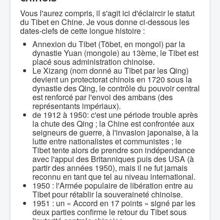
Vous l'aurez compris, il s'agit ici d'éclaircir le statut
du Tibet en Chine. Je vous donne ci-dessous les
dates-clefs de cette longue histoire :
Annexion du Tibet (Töbet, en mongol) par la
dynastie Yuan (mongole) au 13ème, le Tibet est
placé sous administration chinoise.
Le Xizang (nom donné au Tibet par les Qing)
devient un protectorat chinois en 1720 sous la
dynastie des Qing, le contrôle du pouvoir central
est renforcé par l'envoi des ambans (des
représentants impériaux).
de 1912 à 1950: c'est une période trouble après
la chute des Qing ; la Chine est confrontée aux
seigneurs de guerre, à l'invasion japonaise, à la
lutte entre nationalistes et communistes ; le
Tibet tente alors de prendre son indépendance
avec l'appui des Britanniques puis des USA (à
partir des années 1950), mais il ne fut jamais
reconnu en tant que tel au niveau international.
1950 : l'Armée populaire de libération entre au
Tibet pour rétablir la souveraineté chinoise.
1951 : un « Accord en 17 points » signé par les
deux parties confirme le retour du Tibet sous