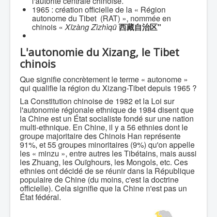
l'autorité centrale chinoise.
1965 : création officielle de la « Région
autonome du Tibet (RAT) », nommée en
chinois «
Xīzàng Zìzhìqū
西藏自治区
"
L'autonomie du Xizang, le Tibet
chinois
Que signifie concrètement le terme « autonome »
qui qualifie la région du Xizang-Tibet depuis 1965 ?
La Constitution chinoise de 1982 et la Loi sur
l'autonomie régionale ethnique de 1984 disent que
la Chine est un État socialiste fondé sur une nation
multi-ethnique. En Chine, il y a 56 ethnies dont le
groupe majoritaire des Chinois Han représente
91%, et 55 groupes minoritaires (9%) qu'on appelle
les « minzu », entre autres les Tibétains, mais aussi
les Zhuang, les Ouïghours, les Mongols, etc. Ces
ethnies ont décidé de se réunir dans la République
populaire de Chine (du moins, c'est la doctrine
officielle). Cela signifie que la Chine n'est pas un
État fédéral.