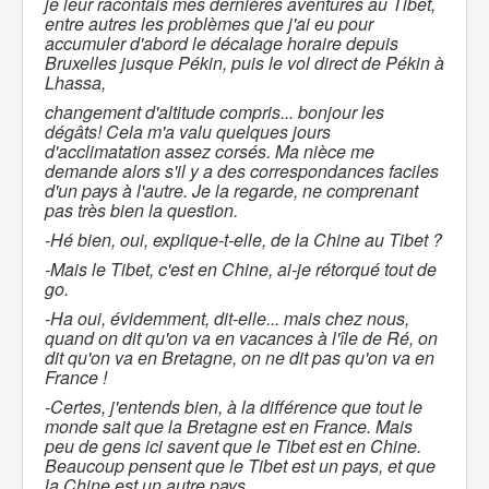
je leur racontais mes dernières aventures au Tibet,
entre autres les problèmes que j'ai eu pour
accumuler d'abord le décalage horaire depuis
Bruxelles jusque Pékin, puis le vol direct de Pékin à
Lhassa,
changement d'altitude compris... bonjour les
dégâts! Cela m'a valu quelques jours
d'acclimatation assez corsés. Ma nièce me
demande alors s'il y a des correspondances faciles
d'un pays à l'autre. Je la regarde, ne comprenant
pas très bien la question.
-Hé bien, oui, explique-t-elle, de la Chine au Tibet ?
-Mais le Tibet, c'est en Chine, ai-je rétorqué tout de
go.
-Ha oui, évidemment, dit-elle... mais chez nous,
quand on dit qu'on va en vacances à l'île de Ré, on
dit qu'on va en Bretagne, on ne dit pas qu'on va en
France !
-Certes, j'entends bien, à la différence que tout le
monde sait que la Bretagne est en France. Mais
peu de gens ici savent que le Tibet est en Chine.
Beaucoup pensent que le Tibet est un pays, et que
la Chine est un autre pays.