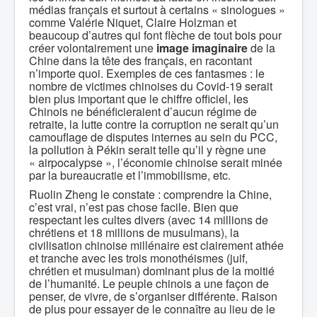
médias français et surtout à certains « sinologues »
comme Valérie Niquet, Claire Holzman et
beaucoup d’autres qui font flèche de tout bois pour
créer volontairement une
image imaginaire
de la
Chine dans la tête des français, en racontant
n’importe quoi. Exemples de ces fantasmes : le
nombre de victimes chinoises du Covid-19 serait
bien plus important que le chiffre officiel, les
Chinois ne bénéficieraient d’aucun régime de
retraite, la lutte contre la corruption ne serait qu’un
camouflage de disputes internes au sein du PCC,
la pollution à Pékin serait telle qu’il y règne une
« airpocalypse », l’économie chinoise serait minée
par la bureaucratie et l’immobilisme, etc.
Ruolin Zheng le constate : comprendre la Chine,
c’est vrai, n’est pas chose facile. Bien que
respectant les cultes divers (avec 14 millions de
chrétiens et 18 millions de musulmans), la
civilisation chinoise millénaire est clairement athée
et tranche avec les trois monothéismes (juif,
chrétien et musulman) dominant plus de la moitié
de l’humanité. Le peuple chinois a une façon de
penser, de vivre, de s’organiser différente. Raison
de plus pour essayer de le connaître au lieu de le