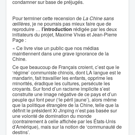
condamner sur base de préjugés.
Pour terminer cette recension de
La Chine sans
œillères
, je ne pourrais pas mieux faire que de
reproduire …
l’introduction
rédigée par les deux
initiateurs du projet, Maxime Vivas et Jean-Pierre
Page :
« Ce livre vise un public que nos médias
maintiennent dans une grave ignorance de la
Chine.
Ce que beaucoup de Français croient, c’est que le
‘régime’ communiste chinois, dont LA langue est le
mandarin, fait travailler les enfants, opprime les
minorités, éradique les cultures, persécute les
croyants. Sur fond d’un racisme implicite s’est
construite une image négative de ce pays et d’un
peuple qui font peur (‘le péril jaune’), alors même
que la politique étrangère de la Chine, telle que la
définit le président Xi Jinping n’est pas basée sur
une volonté de domination du monde
(contrairement à celle affichée par les États-Unis
d’Amérique), mais sur la notion de ‘communauté de
destins’.