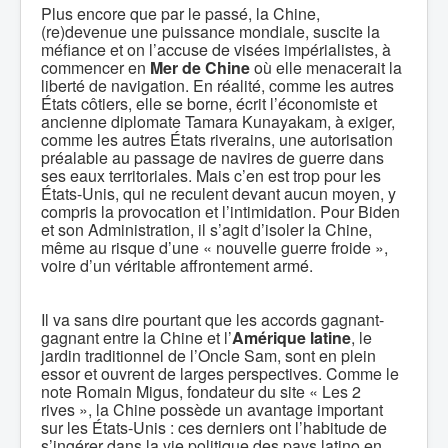
Plus encore que par le passé, la Chine,
(re)devenue une puissance mondiale, suscite la
méfiance et on l’accuse de visées impérialistes, à
commencer en
Mer de Chine
où elle menacerait la
liberté de navigation. En réalité, comme les autres
États côtiers, elle se borne, écrit l’économiste et
ancienne diplomate Tamara Kunayakam, à exiger,
comme les autres États riverains, une autorisation
préalable au passage de navires de guerre dans
ses eaux territoriales. Mais c’en est trop pour les
États-Unis, qui ne reculent devant aucun moyen, y
compris la provocation et l’intimidation. Pour Biden
et son Administration, il s’agit d’isoler la Chine,
même au risque d’une « nouvelle guerre froide »,
voire d’un véritable affrontement armé.
Il va sans dire pourtant que les accords gagnant-
gagnant entre la Chine et l’
Amérique latine
, le
jardin traditionnel de l’Oncle Sam, sont en plein
essor et ouvrent de larges perspectives. Comme le
note Romain Migus, fondateur du site « Les 2
rives », la Chine possède un avantage important
sur les États-Unis : ces derniers ont l’habitude de
s’ingérer dans la vie politique des pays latino en