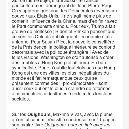
Sur ce même sujet, il faut aussi lire l’article
particulièrement dérangeant de Jean-Pierre Page.
On y apprend que, pour les Démocrates revenus au
pouvoir aux États-Unis, il ne s’agit même plus de
contenir l’influence de la Chine, mais d’en finir avec
le Parti communiste chinois. Pour eux, Trump a fait
preuve de mollesse ; Biden et Blinken pensent que
ce sont les Chinois qui bloquent l’économie états-
unienne. Pour Susan Rice, la nouvelle conseillère
de la Présidence, la politique intérieure se confond
désormais avec la politique étrangère ! Avec de
telles visions, Washington se croit autorisé à créer
des troubles à Hong Kong (et ailleurs). En bon
syndicaliste, Page n’oublie toutefois pas que Hong
Kong est une des villes les plus inégalitaires du
monde et il fait remarquer que ceux qui se
présentent comme des « pro-démocratie » sont
aussi ceux qui ont le plus à craindre de réformes
« communistes » destinées à réduire les tensions
sociales.
Sur les
Ouïghours
, Maxime Vivas, avec la plume
qu’on lui connaît, réussit à condenser sur 11 pages
son maître-livre
Ouïghours,
pour en finir avec les