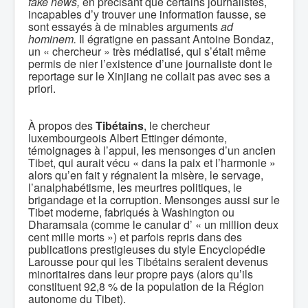
fake news,
en précisant que certains journalistes,
incapables d’y trouver une information fausse, se
sont essayés à de minables arguments
ad
hominem.
Il égratigne en passant Antoine Bondaz,
un « chercheur » très médiatisé, qui s’était même
permis de nier l’existence d’une journaliste dont le
reportage sur le Xinjiang ne collait pas avec ses a
priori.
À propos des
Tibétains
, le chercheur
luxembourgeois Albert Ettinger démonte,
témoignages à l’appui, les mensonges d’un ancien
Tibet, qui aurait vécu « dans la paix et l’harmonie »
alors qu’en fait y régnaient la misère, le servage,
l’analphabétisme, les meurtres politiques, le
brigandage et la corruption. Mensonges aussi sur le
Tibet moderne, fabriqués à Washington ou
Dharamsala (comme le canular d’ « un million deux
cent mille morts ») et parfois repris dans des
publications prestigieuses du style Encyclopédie
Larousse pour qui les Tibétains seraient devenus
minoritaires dans leur propre pays (alors qu’ils
constituent 92,8 % de la population de la Région
autonome du Tibet).