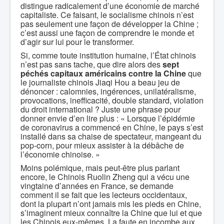
distingue radicalement d’une économie de marché
capitaliste. Ce faisant, le socialisme chinois n’est
pas seulement une façon de développer la Chine ;
c’est aussi une façon de comprendre le monde et
d’agir sur lui pour le transformer.
Si, comme toute institution humaine, l’État chinois
n’est pas sans tache, que dire alors des
sept
péchés capitaux
américains contre la Chine
que
le journaliste chinois Jiaqi Hou a beau jeu de
dénoncer : calomnies, ingérences, unilatéralisme,
provocations, inefficacité, double standard, violation
du droit international ? Juste une phrase pour
donner envie d’en lire plus : « Lorsque l’épidémie
de coronavirus a commencé en Chine, le pays s’est
installé dans sa chaise de spectateur, mangeant du
pop-corn, pour mieux assister à la débâche de
l’économie chinoise. »
Moins polémique, mais peut-être plus parlant
encore, le Chinois Ruolin Zheng qui a vécu une
vingtaine d’années en France, se demande
comment il se fait que les lecteurs occidentaux,
dont la plupart n’ont jamais mis les pieds en Chine,
s’imaginent mieux connaître la Chine que lui et que
les Chinois eux-mêmes. La faute en incombe aux