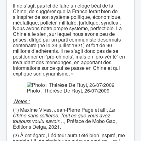
Il ne s’agit pas ici de faire un éloge béat de la
Chine, de suggérer que la France ferait bien de
s’inspirer de son système politique, économique,
médiatique, policier, militaire, juridique, syndical.
Nous avons notre propre système, perfectible. La
Chine a le sien, sur lequel nous avons peu de
prises, dirigé par un parti communiste désormais
centenaire (né le 23 juillet 1921) et fort de 90
millions d’adhérents. Il ne s’agit donc pas de se
positionner en ‘pro-chinois’, mais en ‘pro-vérité’ en
invalidant des mensonges, en apportant des
informations sur ce qui se passe en Chine et qui
explique son dynamisme. »
Photo : Thérèse De Ruyt, 26/07/2009
Notes :
(1) Maxime Vivas, Jean-Pierre Page et alii,
La
Chine sans œillères. Tout ce que vous avez
toujours voulu savoir…,
Préface de Mobo Gao,
Éditions Delga, 2021.
(2) À cet égard, l’éditeur aurait été bien inspiré, me
semble-t-il, de choisir une autre couverture − qui