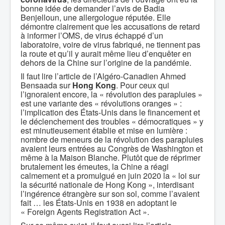
bonne idée de demander l’avis de Badia
Benjelloun, une allergologue réputée. Elle
démontre clairement que les accusations de retard
à informer l’OMS, de virus échappé d’un
laboratoire, voire de virus fabriqué, ne tiennent pas
la route et qu’il y aurait même lieu d’enquêter en
dehors de la Chine sur l’origine de la pandémie.
Il faut lire l’article de l’Algéro-Canadien Ahmed
Bensaada sur
Hong Kong
. Pour ceux qui
l’ignoraient encore, la « révolution des parapluies »
est une variante des « révolutions oranges » :
l’implication des États-Unis dans le financement et
le déclenchement des troubles « démocratiques » y
est minutieusement établie et mise en lumière :
nombre de meneurs de la révolution des parapluies
avaient leurs entrées au Congrès de Washington et
même à la Maison Blanche. Plutôt que de réprimer
brutalement les émeutes, la Chine a réagi
calmement et a promulgué en juin 2020 la « loi sur
la sécurité nationale de Hong Kong », interdisant
l’ingérence étrangère sur son sol, comme l’avaient
fait … les États-Unis en 1938 en adoptant le
« Foreign Agents Registration Act ».