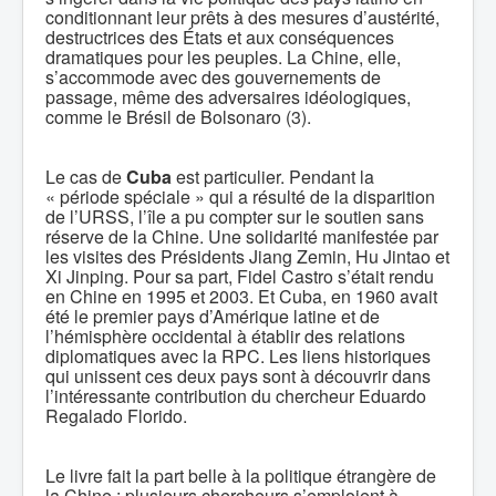
conditionnant leur prêts à des mesures d’austérité,
destructrices des États et aux conséquences
dramatiques pour les peuples. La Chine, elle,
s’accommode avec des gouvernements de
passage, même des adversaires idéologiques,
comme le Brésil de Bolsonaro (3).
Le cas de
Cuba
est particulier. Pendant la
« période spéciale » qui a résulté de la disparition
de l’URSS, l’île a pu compter sur le soutien sans
réserve de la Chine. Une solidarité manifestée par
les visites des Présidents Jiang Zemin, Hu Jintao et
Xi Jinping. Pour sa part, Fidel Castro s’était rendu
en Chine en 1995 et 2003. Et Cuba, en 1960 avait
été le premier pays d’Amérique latine et de
l’hémisphère occidental à établir des relations
diplomatiques avec la RPC. Les liens historiques
qui unissent ces deux pays sont à découvrir dans
l’intéressante contribution du chercheur Eduardo
Regalado Florido.
Le livre fait la part belle à la politique étrangère de
la Chine : plusieurs chercheurs s’emploient à