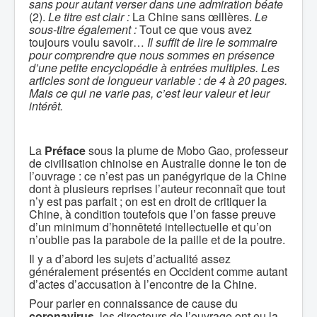
sans pour autant verser dans une admiration béate
(2).
Le titre est clair :
La Chine sans œillères.
Le
sous-titre également :
Tout ce que vous avez
toujours voulu savoir…
Il suffit de lire le sommaire
pour comprendre que nous sommes en présence
d’une petite encyclopédie à entrées multiples. Les
articles sont de longueur variable : de 4 à 20 pages.
Mais ce qui ne varie pas, c’est leur valeur et leur
intérêt.
La
Préface
sous la plume de Mobo Gao, professeur
de civilisation chinoise en Australie donne le ton de
l’ouvrage : ce n’est pas un panégyrique de la Chine
dont à plusieurs reprises l’auteur reconnaît que tout
n’y est pas parfait ; on est en droit de critiquer la
Chine, à condition toutefois que l’on fasse preuve
d’un minimum d’honnêteté intellectuelle et qu’on
n’oublie pas la parabole de la paille et de la poutre.
Il y a d’abord les sujets d’actualité assez
généralement présentés en Occident comme autant
d’actes d’accusation à l’encontre de la Chine.
Pour parler en connaissance de cause du
coronavirus
, les directeurs de l’ouvrage ont eu la