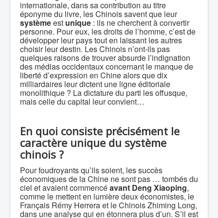
internationale, dans sa contribution au titre
éponyme du livre, les Chinois savent que leur
système
est
unique
: ils ne cherchent à convertir
personne. Pour eux, les droits de l’homme, c’est de
développer leur pays tout en laissant les autres
choisir leur destin. Les Chinois n’ont-ils pas
quelques raisons de trouver absurde l’indignation
des médias occidentaux concernant le manque de
liberté d’expression en Chine alors que dix
milliardaires leur dictent une ligne éditoriale
monolithique ? La dictature du parti les offusque,
mais celle du capital leur convient…
En quoi consiste précisément le
caractère unique du système
chinois ?
Pour foudroyants qu’ils soient, les succès
économiques de la Chine ne sont pas … tombés du
ciel et avaient commencé
avant Deng Xiaoping
,
comme le mettent en lumière deux économistes, le
Français Rémy Herrera et le Chinois Zhiming Long,
dans une analyse qui en étonnera plus d’un. S’il est