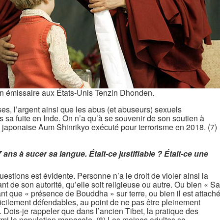
n émissaire aux États-Unis Tenzin Dhonden.
es, l’argent ainsi que les abus (et abuseurs) sexuels
sa fuite en Inde. On n’a qu’à se souvenir de son soutien à
e japonaise Aum Shinrikyo exécuté pour terrorisme en 2018. (7)
 ans à sucer sa langue. Était-ce justifiable ? Était-ce une
stions est évidente. Personne n’a le droit de violer ainsi la
t de son autorité, qu’elle soit religieuse ou autre. Ou bien « Sa
tant que « présence de Bouddha » sur terre, ou bien il est attach
ifficilement défendables, au point de ne pas être pleinement
. Dois-je rappeler que dans l’ancien Tibet, la pratique des
mi la population monacale. (8) Les moines adultes se