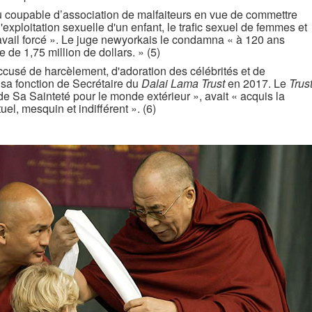
u coupable d’association de malfaiteurs en vue de commettre
exploitation sexuelle d'un enfant, le trafic sexuel de femmes et
ravail forcé ». Le juge newyorkais le condamna « à 120 ans
e 1,75 million de dollars. » (5)
usé de harcèlement, d'adoration des célébrités et de
de sa fonction de Secrétaire du
Dalai Lama Trust
en 2017. Le
Trus
 de Sa Sainteté pour le monde extérieur », avait « acquis la
tuel, mesquin et indifférent ». (6)