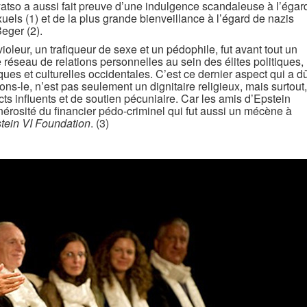
atso a aussi fait preuve d’une indulgence scandaleuse à l’égar
ls (1) et de la plus grande bienveillance à l’égard de nazis
eger (2).
violeur, un trafiqueur de sexe et un pédophile, fut avant tout un
e réseau de relations personnelles au sein des élites politiques,
ues et culturelles occidentales. C’est ce dernier aspect qui a d
ons-le, n’est pas seulement un dignitaire religieux, mais surtout,
cts influents et de soutien pécuniaire. Car les amis d’Epstein
nérosité du financier pédo-criminel qui fut aussi un mécène à
stein VI Foundation
. (3)