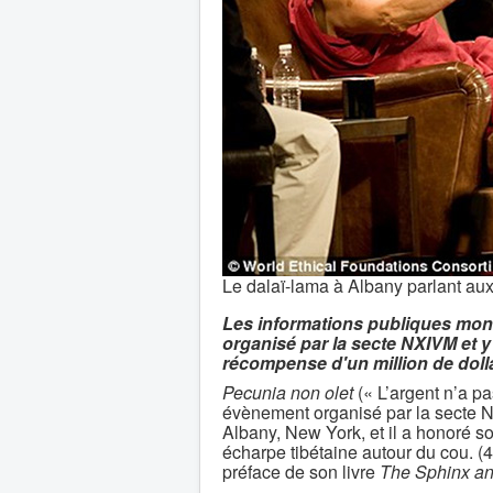
Le dalaï-lama à Albany parlant au
Les informations publiques mont
organisé par la secte NXIVM et y
récompense d'un million de doll
Pecunia non olet
(« L’argent n’a pa
évènement organisé par la secte NX
Albany, New York, et il a honoré s
écharpe tibétaine autour du cou. (4
préface de son livre
The Sphinx an