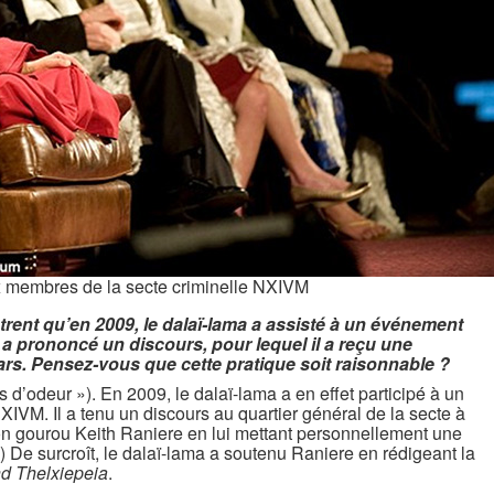
x membres de la secte criminelle NXIVM
rent qu’en 2009, le dalaï-lama a assisté à un événement
 a prononcé un discours, pour lequel il a reçu une
ars. Pensez-vous que cette pratique soit raisonnable ?
s d’odeur »). En 2009, le dalaï-lama a en effet participé à un
IVM. Il a tenu un discours au quartier général de la secte à
on gourou Keith Raniere en lui mettant personnellement une
) De surcroît, le dalaï-lama a soutenu Raniere en rédigeant la
d Thelxiepeia
.