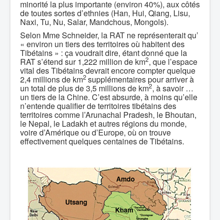
minorité la plus importante (environ 40%), aux côtés
de toutes sortes d’ethnies (Han, Hui, Qiang, Lisu,
Naxi, Tu, Nu, Salar, Mandchous, Mongols).
Selon Mme Schneider, la RAT ne représenterait qu’
« environ un tiers des territoires où habitent des
Tibétains » : ça voudrait dire, étant donné que la
2
RAT s’étend sur 1,222 million de km
, que l’espace
vital des Tibétains devrait encore compter quelque
2
2,4 millions de km
supplémentaires pour arriver à
2
un total de plus de 3,5 millions de km
, à savoir …
un tiers de la Chine. C’est absurde, à moins qu’elle
n’entende qualifier de territoires tibétains des
territoires comme l’Arunachal Pradesh, le Bhoutan,
le Nepal, le Ladakh et autres régions du monde,
voire d’Amérique ou d’Europe, où on trouve
effectivement quelques centaines de Tibétains.