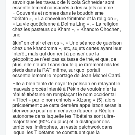
savoir que les travaux de Nicola Schneider sont
essentiellement consacrés à des sujets comme :
« Couvents et nonnes dans le bouddhisme
tibétain », « La chevelure féminine et la religion »,
« La vie quotidienne à Dolma Ling », « La religion
chez les pasteurs du Kham », « Khandro Chöchen,
une
ākinī en chair et en os », « Une séance de guérison
chez une khandroma », etc, sujets certes ayant leur
intérêt, mais qui donnent à penser que la
géopolitique n’est pas sa tasse de thé, et que, de
plus, elle n’aurait sans doute que rarement mis les
pieds dans la RAT même, sur quoi portait
essentiellement le reportage de Jean-Michel Carré.
Elle a bien tenté de noyer le poisson en relayant le
mauvais procès intenté à Pékin de vouloir nier la
réalité tibétaine en remplaçant le nom occidental
« Tibet » par le nom chinois « Xizang » (5), alors
précisément que cette dernière appellation serait la
bienvenue pour nommer avec rigueur la Région
autonome dans laquelle les Tibétains sont ultra-
majoritaires (90% ou plus) et la distinguer des
territoires limitrophes, un vaste patchwork dans
lequel les Tibétains ne constituent que la