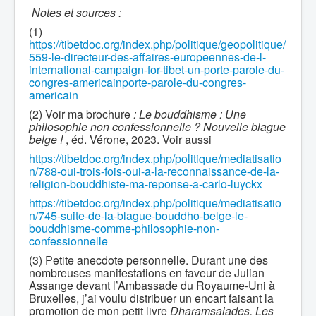
Notes et sources :
(1)
https://tibetdoc.org/index.php/politique/geopolitique/
559-le-directeur-des-affaires-europeennes-de-l-
international-campaign-for-tibet-un-porte-parole-du-
congres-americainporte-parole-du-congres-
americain
(2) Voir ma brochure
: Le bouddhisme : Une
philosophie non confessionnelle ? Nouvelle blague
belge !
, éd. Vérone, 2023. Voir aussi
https://tibetdoc.org/index.php/politique/mediatisatio
n/788-oui-trois-fois-oui-a-la-reconnaissance-de-la-
religion-bouddhiste-ma-reponse-a-carlo-luyckx
https://tibetdoc.org/index.php/politique/mediatisatio
n/745-suite-de-la-blague-bouddho-belge-le-
bouddhisme-comme-philosophie-non-
confessionnelle
(3) Petite anecdote personnelle. Durant une des
nombreuses manifestations en faveur de Julian
Assange devant l’Ambassade du Royaume-Uni à
Bruxelles, j’ai voulu distribuer un encart faisant la
promotion de mon petit livre
Dharamsalades. Les