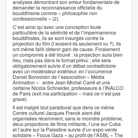
analyses démontrant son erreur fondamentale de
demander la reconnaissance officielle du
bouddhisme comme « philosophie non
confessionnelle » (2).
C’est ainsi qu’avec une conception toute
particulière de la sérénité et de l’impermanence
bouddhistes, ils se sont insurgés contre la
projection du film (l’avaient-ils seulement vu ?). Ils
ont même failli obtenir gain de cause. Finalement
un compromis a été trouvé : la projection aura bien
lieu, mais pas dans le format prévu ; elle sera
obligatoirement suivie d’un débat contradictoire
avec un modérateur extérieur, en l’occurrence
Daniel Bonvoisin de l’association « Média
Animation » entre Jean-Michel Carré et une
certaine Nicola Schneider, professeure à l’INALCO
de Paris (exit ma participation – mais ce n’est pas
grave).
Il est malgré tout paradoxal que dans ce même
Centre culturel Jacques Franck aient été
organisées récemment, sans le moindre problème,
deux projections de films militants, l’une sur Cuba
et l’autre sur la Palestine suivie d’un expo-vente
solidaire « Focus Gaza » au profit de l’ASBL « The