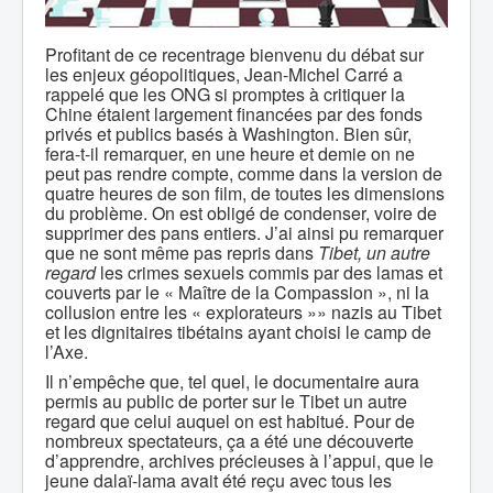
Profitant de ce recentrage bienvenu du débat sur
les enjeux géopolitiques, Jean-Michel Carré a
rappelé que les ONG si promptes à critiquer la
Chine étaient largement financées par des fonds
privés et publics basés à Washington. Bien sûr,
fera-t-il remarquer, en une heure et demie on ne
peut pas rendre compte, comme dans la version de
quatre heures de son film, de toutes les dimensions
du problème. On est obligé de condenser, voire de
supprimer des pans entiers. J’ai ainsi pu remarquer
que ne sont même pas repris dans
Tibet, un autre
regard
les crimes sexuels commis par des lamas et
couverts par le « Maître de la Compassion », ni la
collusion entre les « explorateurs »» nazis au Tibet
et les dignitaires tibétains ayant choisi le camp de
l’Axe.
Il n’empêche que, tel quel, le documentaire aura
permis au public de porter sur le Tibet un autre
regard que celui auquel on est habitué. Pour de
nombreux spectateurs, ça a été une découverte
d’apprendre, archives précieuses à l’appui, que le
jeune dalaï-lama avait été reçu avec tous les