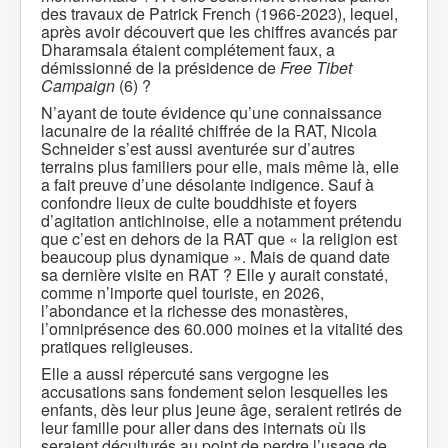
des travaux de Patrick French (1966-2023), lequel,
après avoir découvert que les chiffres avancés par
Dharamsala étaient complétement faux, a
démissionné de la présidence de
Free Tibet
Campaign
(6) ?
N’ayant de toute évidence qu’une connaissance
lacunaire de la réalité chiffrée de la RAT, Nicola
Schneider s’est aussi aventurée sur d’autres
terrains plus familiers pour elle, mais même là, elle
a fait preuve d’une désolante indigence. Sauf à
confondre lieux de culte bouddhiste et foyers
d’agitation antichinoise, elle a notamment prétendu
que c’est en dehors de la RAT que « la religion est
beaucoup plus dynamique ». Mais de quand date
sa dernière visite en RAT ? Elle y aurait constaté,
comme n’importe quel touriste, en 2026,
l’abondance et la richesse des monastères,
l’omniprésence des 60.000 moines et la vitalité des
pratiques religieuses.
Elle a aussi répercuté sans vergogne les
accusations sans fondement selon lesquelles les
enfants, dès leur plus jeune âge, seraient retirés de
leur famille pour aller dans des internats où ils
seraient déculturés au point de perdre l’usage de