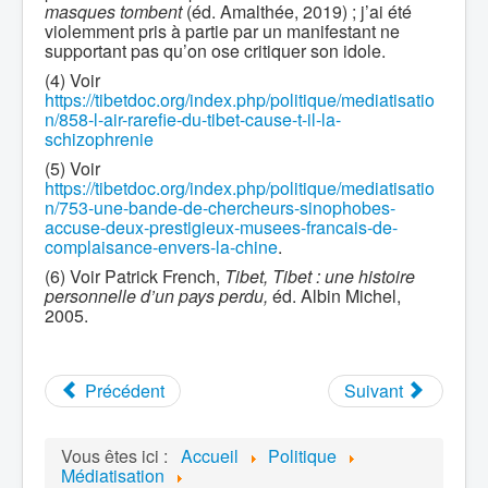
masques tombent
(éd. Amalthée, 2019) ; j’ai été
violemment pris à partie par un manifestant ne
supportant pas qu’on ose critiquer son idole.
(4) Voir
https://tibetdoc.org/index.php/politique/mediatisatio
n/858-l-air-rarefie-du-tibet-cause-t-il-la-
schizophrenie
(5) Voir
https://tibetdoc.org/index.php/politique/mediatisatio
n/753-une-bande-de-chercheurs-sinophobes-
accuse-deux-prestigieux-musees-francais-de-
complaisance-envers-la-chine
.
(6) Voir Patrick French,
Tibet, Tibet : une histoire
personnelle d’un pays perdu,
éd. Albin Michel,
2005.
Précédent
Suivant
Vous êtes ici :
Accueil
Politique
Médiatisation