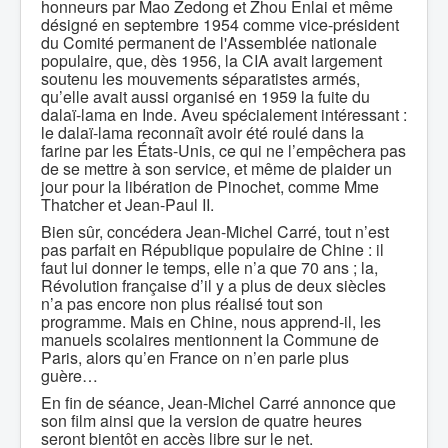
honneurs par Mao Zedong et Zhou Enlai et même
désigné en septembre 1954 comme vice-président
du Comité permanent de l'Assemblée nationale
populaire, que, dès 1956, la CIA avait largement
soutenu les mouvements séparatistes armés,
qu’elle avait aussi organisé en 1959 la fuite du
dalaï-lama en Inde. Aveu spécialement intéressant :
le dalaï-lama reconnaît avoir été roulé dans la
farine par les États-Unis, ce qui ne l’empêchera pas
de se mettre à son service, et même de plaider un
jour pour la libération de Pinochet, comme Mme
Thatcher et Jean-Paul II.
Bien sûr, concédera Jean-Michel Carré, tout n’est
pas parfait en République populaire de Chine : il
faut lui donner le temps, elle n’a que 70 ans ; la,
Révolution française d’il y a plus de deux siècles
n’a pas encore non plus réalisé tout son
programme. Mais en Chine, nous apprend-il, les
manuels scolaires mentionnent la Commune de
Paris, alors qu’en France on n’en parle plus
guère…
En fin de séance, Jean-Michel Carré annonce que
son film ainsi que la version de quatre heures
seront bientôt en accès libre sur le net.