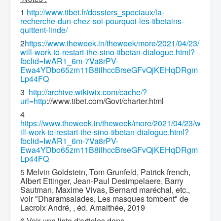
1
http://www.tibet.fr/dossiers_speciaux/la-
recherche-dun-chez-soi-pourquoi-les-tibetains-
quittent-linde/
2
https://www.theweek.in/theweek/more/2021/04/23/
will-work-to-restart-the-sino-tibetan-dialogue.html?
fbclid=IwAR1_6m-7Va8rPV-
Ewa4YDbo65zm11B8ilhccBrseGFvQjKEHqDRgm
Lp44FQ
3
http://archive.wikiwix.com/cache/?
url=http
://www.tibet.com/Govt/charter.html
4
https://www.theweek.in/theweek/more/2021/04/23/w
ill-work-to-restart-the-sino-tibetan-dialogue.html?
fbclid=IwAR1_6m-7Va8rPV-
Ewa4YDbo65zm11B8ilhccBrseGFvQjKEHqDRgm
Lp44FQ
5 Melvin Goldstein, Tom Grunfeld, Patrick french,
Albert Ettinger, Jean-Paul Desimpelaere, Barry
Sautman, Maxime Vivas, Bernard maréchal, etc.,
voir "Dharamsalades, Les masques tombent" de
Lacroix André, , éd. Amalthée, 2019
6 Voir une liste d'articles dans