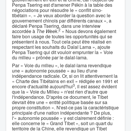
Penpa Tsering est d'amener Pékin à la table des
négociations pour résoudre le « conflit sino-
tibétain ». « Je veux aborder la question avec le
gouvernement chinois par différents canaux », a
déclaré Penpa Tsering, dans une interview
2
accordée à
The Week
.
« Nous devons également
faire bon usage de toutes les opportunités qui se
présentent à nous. Tout cela peut être réalisé en
respectant les souhaits du Dalaï Lama », ajoute
Penpa Tsering qui dit vouloir emprunter la « Voie
du milieu » prônée par le dalaï-lama.
Par « Voie du milieu », le dalaï-lama revendique
une « autonomie poussée » au lieu d'une
indépendance radicale. Or, si on lit attentivement la
« Charte des Tibétains en exil » rédigée en 1991 et
3
encore d'actualité aujourd'hui
, il est assez évident
que la « Voie du Milieu » n'est rien d'autre que
l'indépendance. D'après ce document, le Tibet
devrait être une « entité politique basée sur sa
propre constitution ». N'est-ce pas la caractéristique
principale d'une nation indépendante ? De plus,
l'« autonomie poussée » y est clairement définie :
elle concerne le « Grand Tibet », soit un quart du
territoire de la Chine, elle revendique un Tibet