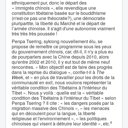
ethniquement pur, donc le départ des
« immigrés chinois », elle revendique une
constitution tibétaine basée sur le bouddhisme
(n'est-ce pas une théocratie?), une démocratie
pluripartite, la liberté du Marché et le départ de
l’armée chinoise. Il s'agit d'une autonomie vraiment
très très très poussée !
Penpa Tsering, sykiong nouvellement élu, se
propose de remettre ce programme sous les yeux
du gouvernement chinois, car, dit-il, il n'y a plus eu
de pourparlers avec la Chine depuis 2010, alors
qu'entre 2002 et 2010, il y eut tout de même neuf
rencontres. « Mon objectif est de faire des progrès
dans la reprise du dialogue », confie-t-il à
The
Week
, et « en plus de travailler pour les droits de la
communauté en exil, nous voulons représenter la
véritable condition des Tibétains à l'intérieur du
Tibet ». Nous y voilà : quelle est la « véritable
condition des Tibétains à l'intérieur du Tibet » selon
Penpa Tsering ? Il cite : « les dangers posés par la
migration massive des Chinois », « les menaces
qui en découlent pour la langue, la liberté
religieuse et l'environnement », « les politiques
4
chinoises qui visent à détruire leur identité », etc.