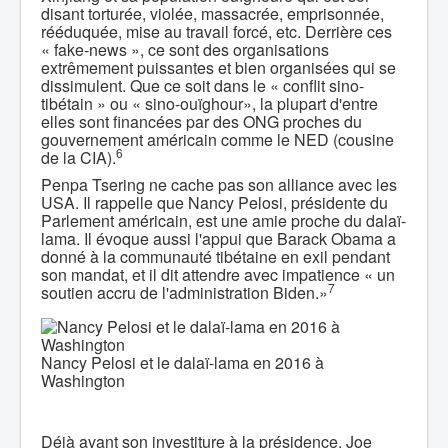
disant torturée, violée, massacrée, emprisonnée,
rééduquée, mise au travail forcé, etc. Derrière ces
« fake-news », ce sont des organisations
extrêmement puissantes et bien organisées qui se
dissimulent. Que ce soit dans le « conflit sino-
tibétain » ou « sino-ouïghour», la plupart d'entre
elles sont financées par des ONG proches du
gouvernement américain comme le NED (cousine
6
de la CIA).
Penpa Tsering ne cache pas son alliance avec les
USA. Il rappelle que Nancy Pelosi, présidente du
Parlement américain, est une amie proche du dalaï-
lama. Il évoque aussi l'appui que Barack Obama a
donné à la communauté tibétaine en exil pendant
son mandat, et il dit attendre avec impatience « un
7
soutien accru de l'administration Biden.»
Nancy Pelosi et le dalaï-lama en 2016 à
Washington
Déjà avant son investiture à la présidence, Joe