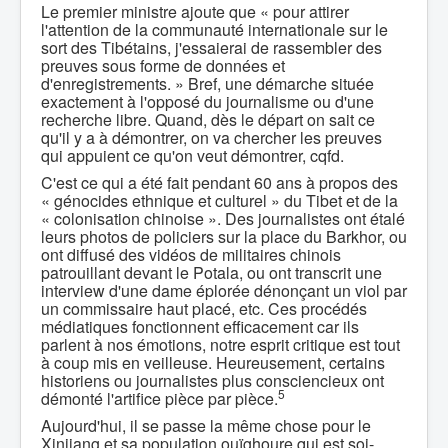
Le premier ministre ajoute que « pour attirer
l'attention de la communauté internationale sur le
sort des Tibétains, j'essaierai de rassembler des
preuves sous forme de données et
d'enregistrements. » Bref, une démarche située
exactement à l'opposé du journalisme ou d'une
recherche libre. Quand, dès le départ on sait ce
qu'il y a à démontrer, on va chercher les preuves
qui appuient ce qu'on veut démontrer, cqfd.
C'est ce qui a été fait pendant 60 ans à propos des
« génocides ethnique et culturel » du Tibet et de la
« colonisation chinoise ». Des journalistes ont étalé
leurs photos de policiers sur la place du Barkhor, ou
ont diffusé des vidéos de militaires chinois
patrouillant devant le Potala, ou ont transcrit une
interview d'une dame éplorée dénonçant un viol par
un commissaire haut placé, etc. Ces procédés
médiatiques fonctionnent efficacement car ils
parlent à nos émotions, notre esprit critique est tout
à coup mis en veilleuse. Heureusement, certains
historiens ou journalistes plus consciencieux ont
5
démonté l'artifice pièce par pièce.
Aujourd'hui, il se passe la même chose pour le
Xinjiang et sa population ouïghoure qui est soi-