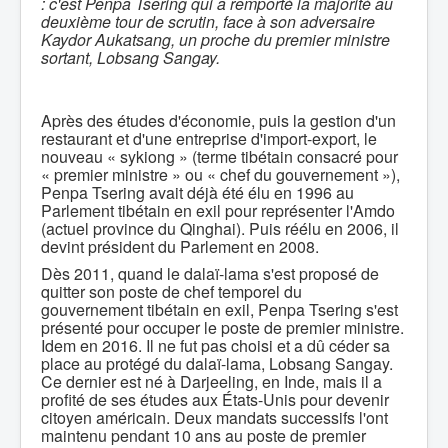
: c'est Penpa Tsering qui a remporté la majorité au
deuxième tour de scrutin, face à son adversaire
Kaydor Aukatsang, un proche du premier ministre
sortant, Lobsang Sangay.
Après des études d'économie, puis la gestion d'un
restaurant et d'une entreprise d'import-export, le
nouveau « sykiong » (terme tibétain consacré pour
« premier ministre » ou « chef du gouvernement »),
Penpa Tsering avait déjà été élu en 1996 au
Parlement tibétain en exil pour représenter l'Amdo
(actuel province du Qinghai). Puis réélu en 2006, il
devint président du Parlement en 2008.
Dès 2011, quand le dalaï-lama s'est proposé de
quitter son poste de chef temporel du
gouvernement tibétain en exil, Penpa Tsering s'est
présenté pour occuper le poste de premier ministre.
Idem en 2016. Il ne fut pas choisi et a dû céder sa
place au protégé du dalaï-lama, Lobsang Sangay.
Ce dernier est né à Darjeeling, en Inde, mais il a
profité de ses études aux États-Unis pour devenir
citoyen américain. Deux mandats successifs l'ont
maintenu pendant 10 ans au poste de premier