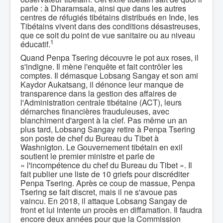
parle : à Dharamsala, ainsi que dans les autres
centres de réfugiés tibétains distribués en Inde, les
Tibétains vivent dans des conditions désastreuses,
que ce soit du point de vue sanitaire ou au niveau
1
éducatif.
Quand Penpa Tsering découvre le pot aux roses, il
s'indigne. Il mène l'enquête et fait contrôler les
comptes. Il démasque Lobsang Sangay et son ami
Kaydor Aukatsang, il dénonce leur manque de
transparence dans la gestion des affaires de
l'Administration centrale tibétaine (ACT), leurs
démarches financières frauduleuses, avec
blanchiment d'argent à la clef. Pas même un an
plus tard, Lobsang Sangay retire à Penpa Tsering
son poste de chef du Bureau du Tibet à
Washnigton. Le Gouvernement tibétain en exil
soutient le premier ministre et parle de
« l'incompétence du chef du Bureau du Tibet ». Il
fait publier une liste de 10 griefs pour discréditer
Penpa Tsering. Après ce coup de massue, Penpa
Tsering se fait discret, mais il ne s'avoue pas
vaincu. En 2018, il attaque Lobsang Sangay de
front et lui intente un procès en diffamation. Il faudra
encore deux années pour que la Commission