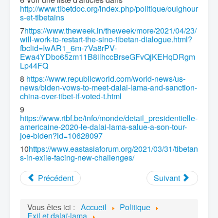
http://www.tibetdoc.org/index.php/politique/ouighour
s-et-tibetains
7
https://www.theweek.in/theweek/more/2021/04/23/
will-work-to-restart-the-sino-tibetan-dialogue.html?
fbclid=IwAR1_6m-7Va8rPV-
Ewa4YDbo65zm11B8ilhccBrseGFvQjKEHqDRgm
Lp44FQ
8
https://www.republicworld.com/world-news/us-
news/biden-vows-to-meet-dalai-lama-and-sanction-
china-over-tibet-if-voted-t.html
9
https://www.rtbf.be/info/monde/detail_presidentielle-
americaine-2020-le-dalai-lama-salue-a-son-tour-
joe-biden?id=10628097
10
https://www.eastasiaforum.org/2021/03/31/tibetan
s-in-exile-facing-new-challenges/
Précédent
Suivant
Vous êtes ici :
Accueil
Politique
Exil et dalaï-lama