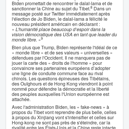
Biden promettait de rencontrer le dalaï-lama et de
8
sanctionner la Chine au sujet du Tibet.
Dans un
message posté sur Twitter immédiatement après
l'élection de Jo Biden, le dalaï-lama a félicité le
nouveau président américain en déclarant :
«
L’humanité place beaucoup d’espoir dans la
vision démocratique des USA en tant que leader du
9
monde libre. »
Bien plus que Trump, Biden représente l'idéal de ce
« monde libre » et de ses valeurs « universelles »
défendues par l'Occident. Il ne manquera pas de
jouer la carte des « droits de l'homme » pour
convaincre ses partenaires européens d’adopter
une ligne de conduite commune face au rival
chinois. Les questions épineuses des Tibétains,
des Ouïghours et de Hong Kong viendront à point
nommé pour défendre la démocratie et la liberté
des peuples auxquelles l'Union européenne est
attachée.
Avec l'administration Biden, les « fake-news » à
propos du Tibet vont reprendre de plus belle, celles
à propos du Xinjiang vont s'intensifier et celles sur
Hong-kong ne sont pas près de s'éteindre, car la
rivalité entre les États-Unis et la Chine reste intacte,