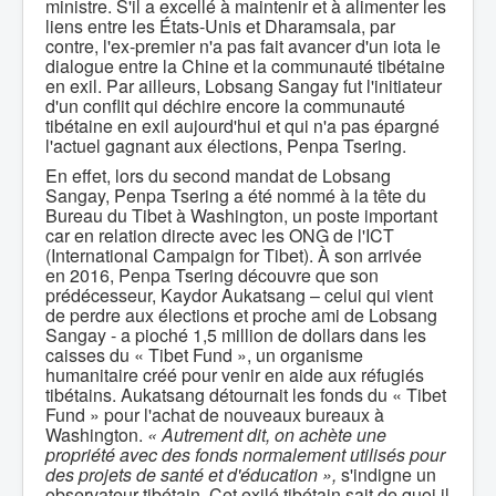
ministre. S'il a excellé à maintenir et à alimenter les
liens entre les États-Unis et Dharamsala, par
contre, l'ex-premier n'a pas fait avancer d'un iota le
dialogue entre la Chine et la communauté tibétaine
en exil. Par ailleurs, Lobsang Sangay fut l'initiateur
d'un conflit qui déchire encore la communauté
tibétaine en exil aujourd'hui et qui n'a pas épargné
l'actuel gagnant aux élections, Penpa Tsering.
En effet, lors du second mandat de Lobsang
Sangay, Penpa Tsering a été nommé à la tête du
Bureau du Tibet à Washington, un poste important
car en relation directe avec les ONG de l'ICT
(International Campaign for Tibet). À son arrivée
en 2016, Penpa Tsering découvre que son
prédécesseur, Kaydor Aukatsang – celui qui vient
de perdre aux élections et proche ami de Lobsang
Sangay - a pioché 1,5 million de dollars dans les
caisses du « Tibet Fund », un organisme
humanitaire créé pour venir en aide aux réfugiés
tibétains. Aukatsang détournait les fonds du « Tibet
Fund » pour l'achat de nouveaux bureaux à
Washington.
« Autrement dit, on achète une
propriété avec des fonds normalement utilisés pour
des projets de santé et d'éducation »,
s'indigne un
observateur tibétain. Cet exilé tibétain sait de quoi il