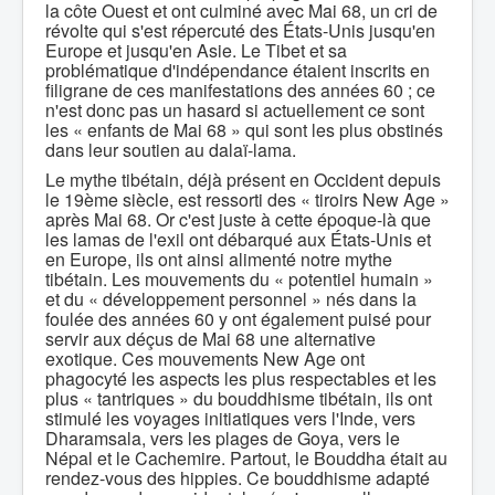
la côte Ouest et ont culminé avec Mai 68, un cri de
révolte qui s'est répercuté des États-Unis jusqu'en
Europe et jusqu'en Asie. Le Tibet et sa
problématique d'indépendance étaient inscrits en
filigrane de ces manifestations des années 60 ; ce
n'est donc pas un hasard si actuellement ce sont
les « enfants de Mai 68 » qui sont les plus obstinés
dans leur soutien au dalaï-lama.
Le mythe tibétain, déjà présent en Occident depuis
le 19ème siècle, est ressorti des « tiroirs New Age »
après Mai 68. Or c'est juste à cette époque-là que
les lamas de l'exil ont débarqué aux États-Unis et
en Europe, ils ont ainsi alimenté notre mythe
tibétain. Les mouvements du « potentiel humain »
et du « développement personnel » nés dans la
foulée des années 60 y ont également puisé pour
servir aux déçus de Mai 68 une alternative
exotique. Ces mouvements New Age ont
phagocyté les aspects les plus respectables et les
plus « tantriques » du bouddhisme tibétain, ils ont
stimulé les voyages initiatiques vers l'Inde, vers
Dharamsala, vers les plages de Goya, vers le
Népal et le Cachemire. Partout, le Bouddha était au
rendez-vous des hippies. Ce bouddhisme adapté