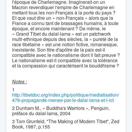
l'époque de Charlemagne. Imaginerait-on un
Macron revendiquer l'empire de Charlemagne en
mettant tous les non-Français à la porte du pays ?
Et que vaut dire un « non-Français » alors que la
France a connu tant de brassages humains, à toute
époque, et encore maintenant ? De même, le
« Grand Tibet du dalaï-lama » est un patchwork
multi-ethnique depuis des siècles, la « pureté de la
race tibétaine » est une notion fictive, romanesque,
inexistante. Son titre d'apôtre de la paix est-il
compatible avec le nationalisme dont il fait preuve ?
Le nationalisme est-il compatible avec la tolérance
et la compassion qui caractérisent le bouddhisme ?
Notes :
1
http://tibetdoc.org/index.php/politique/mediatisation/
476-propagande-menee-par-le-dalai-lama-et-l-ict
2 Dunham M., « Buddha's Warriors », Penguin,
préface du dalaï-lama, 2004
3 Tom Grunfeld, "The Making of Modern Tibet", Zed
Book, 1987, p.155