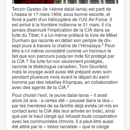
Tenzin Gyatso (le 14ème dalaï-lama) est parti de
Lhassa le 17 mars 1959, sous bonne escorte, et
filmé à partir d'un hélicoptère de l'US Air Force. Il
est arrivé à la frontière indienne le 31 mars. Il n'a
jamais dissimulé l'implication de la CIA dans sa
fuite du Tibet, il a lui-même préfacé le livre de Mikel
Dunham qui raconte en détail son périple de dix-
2
sept jours à travers la chaîne de l’Himalaya.
Peut-
être a-t-il même considéré comme un honneur le
fait que son parcours jusqu'en Inde fût protégé par
la CIA ? Sa fuite fut non seulement protégée,
raconte le tibétologue canadien, Tom Grunfeld,
mais le voyage avait aussi été préparé avec soin
pendant plusieurs mois avant le départ du saint
homme par des rebelles Khampas, en collaboration
3
avec des agents de la CIA.
Pour choisir l'exil, le jeune dalaï-lama – il avait
alors 24 ans - a certes été « poussé dans le dos »
par les membres de sa famille déjà exilés (et mis en
contact avec la CIA dès leur arrivée en Inde), ainsi
que par le haut clergé qui refusait toute coopération
avec les communistes chinois. Il a peut-être aussi
été attiré par le « trésor lamaïste » que le clergé