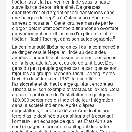
tibétain avait fait parvenir en Inde sous la haute
surveillance de son frère aîné. De grandes
quantités d'or et d'argent ont été transférées dans
une banque de dépôts à Calcutta au début des
4
années cinquante.
Cette fortuneamassée par le
clergé tibétain était destinée à financer un éventuel
gouvernement en exil, comme l'explique le lettré
5
tibétain, Tashi Tsering, dans son autobiographie.
La communauté tibétaine en exil qui a commencé à
se diriger vers le Népal et l'Inde au début des
années cinquante était essentiellement composée
de l'aristocratie laïque et du clergé tantrique. Des
gens du petit peuple gagnés par la panique se sont
rajoutés au groupe, rapporte Tashi Tsering. Après
l'exil du dalaï-lama en 1959, la majorité de
l'aristocratie et du haut clergé qui était encore au
Tibet a suivi son exemple et s'est aussi exilée. Cela
a posé le problème de l'installation de quelques
120.000 personnes en Inde et de leur intégration
dans la société indienne. Après d'âpres
négociations, l'Inde a cédé aux Américains une
terre d'asile destinée au dalaï-lama et à ceux qui
l'ont suivi, en échange de quoi les États-Unis se
sont engagés à former un contingent de quatre
cents étudiants indiens au génie militaire. Ceux-ci