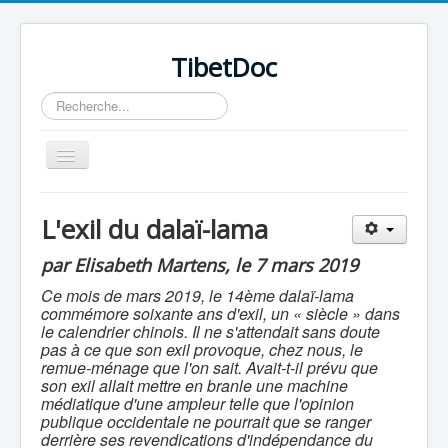
TibetDoc
Rechercher
Basculer
la
navigation
L'exil du dalaï-lama
par Elisabeth Martens, le 7 mars 2019
Ce mois de mars 2019, le 14ème dalaï-lama
commémore soixante ans d'exil, un « siècle » dans
le calendrier chinois. Il ne s'attendait sans doute
pas à ce que son exil provoque, chez nous, le
remue-ménage que l'on sait. Avait-t-il prévu que
son exil allait mettre en branle une machine
médiatique d'une ampleur telle que l'opinion
publique occidentale ne pourrait que se ranger
≡
derrière ses revendications d'indépendance du