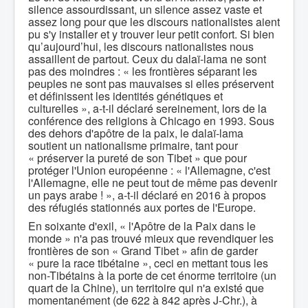
silence assourdissant, un silence assez vaste et
assez long pour que les discours nationalistes aient
pu s'y installer et y trouver leur petit confort. Si bien
qu’aujourd’hui, les discours nationalistes nous
assaillent de partout. Ceux du dalaï-lama ne sont
pas des moindres : « les frontières séparant les
peuples ne sont pas mauvaises si elles préservent
et définissent les identités génétiques et
culturelles », a-t-il déclaré sereinement, lors de la
conférence des religions à Chicago en 1993. Sous
des dehors d'apôtre de la paix, le dalaï-lama
soutient un nationalisme primaire, tant pour
« préserver la pureté de son Tibet » que pour
protéger l'Union européenne : « l'Allemagne, c'est
l'Allemagne, elle ne peut tout de même pas devenir
un pays arabe ! », a-t-il déclaré en 2016 à propos
des réfugiés stationnés aux portes de l'Europe.
En soixante d'exil, « l'Apôtre de la Paix dans le
monde » n'a pas trouvé mieux que revendiquer les
frontières de son « Grand Tibet » afin de garder
« pure la race tibétaine », ceci en mettant tous les
non-Tibétains à la porte de cet énorme territoire (un
quart de la Chine), un territoire qui n'a existé que
momentanément (de 622 à 842 après J-Chr.), à