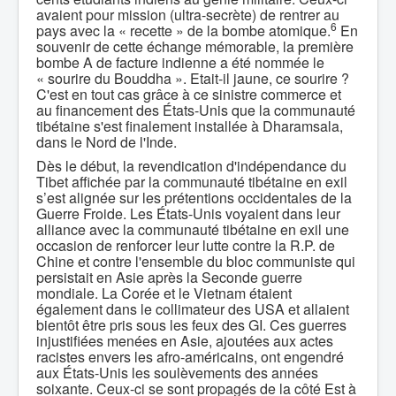
avaient pour mission (ultra-secrète) de rentrer au
6
pays avec la « recette » de la bombe atomique.
En
souvenir de cette échange mémorable, la première
bombe A de facture indienne a été nommée le
« sourire du Bouddha ». Etait-il jaune, ce sourire ?
C'est en tout cas grâce à ce sinistre commerce et
au financement des États-Unis que la communauté
tibétaine s'est finalement installée à Dharamsala,
dans le Nord de l'Inde.
Dès le début, la revendication d'indépendance du
Tibet affichée par la communauté tibétaine en exil
s’est alignée sur les prétentions occidentales de la
Guerre Froide. Les États-Unis voyaient dans leur
alliance avec la communauté tibétaine en exil une
occasion de renforcer leur lutte contre la R.P. de
Chine et contre l'ensemble du bloc communiste qui
persistait en Asie après la Seconde guerre
mondiale. La Corée et le Vietnam étaient
également dans le collimateur des USA et allaient
bientôt être pris sous les feux des GI. Ces guerres
injustifiées menées en Asie, ajoutées aux actes
racistes envers les afro-américains, ont engendré
aux États-Unis les soulèvements des années
soixante. Ceux-ci se sont propagés de la côté Est à