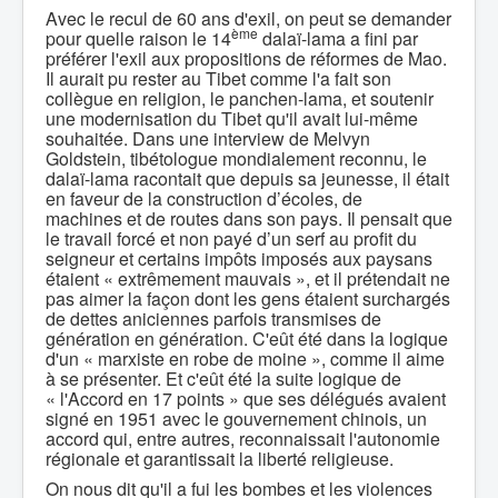
Avec le recul de 60 ans d'exil, on peut se demander
ème
pour quelle raison le 14
dalaï-lama a fini par
préférer l'exil aux propositions de réformes de Mao.
Il aurait pu rester au Tibet comme l'a fait son
collègue en religion, le panchen-lama, et soutenir
une modernisation du Tibet qu'il avait lui-même
souhaitée. Dans une interview de Melvyn
Goldstein, tibétologue mondialement reconnu, le
dalaï-lama racontait que depuis sa jeunesse, il était
en faveur de la construction d’écoles, de
machines et de routes dans son pays. Il pensait que
le travail forcé et non payé d’un serf au profit du
seigneur et certains impôts imposés aux paysans
étaient « extrêmement mauvais », et il prétendait ne
pas aimer la façon dont les gens étaient surchargés
de dettes aniciennes parfois transmises de
génération en génération. C'eût été dans la logique
d'un « marxiste en robe de moine », comme il aime
à se présenter. Et c'eût été la suite logique de
« l'Accord en 17 points » que ses délégués avaient
signé en 1951 avec le gouvernement chinois, un
accord qui, entre autres, reconnaissait l'autonomie
régionale et garantissait la liberté religieuse.
On nous dit qu'il a fui les bombes et les violences