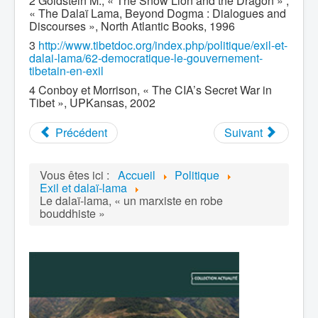
2 Goldstein M., « The Snow Lion and the Dragon » ;
« The Dalaï Lama, Beyond Dogma : Dialogues and
Discourses », North Atlantic Books, 1996
3
http://www.tibetdoc.org/index.php/politique/exil-et-
dalai-lama/62-democratique-le-gouvernement-
tibetain-en-exil
4 Conboy et Morrison, « The CIA’s Secret War in
Tibet », UPKansas, 2002
Précédent
Suivant
Vous êtes ici :
Accueil
Politique
Exil et dalaï-lama
Le dalaï-lama, « un marxiste en robe
bouddhiste »