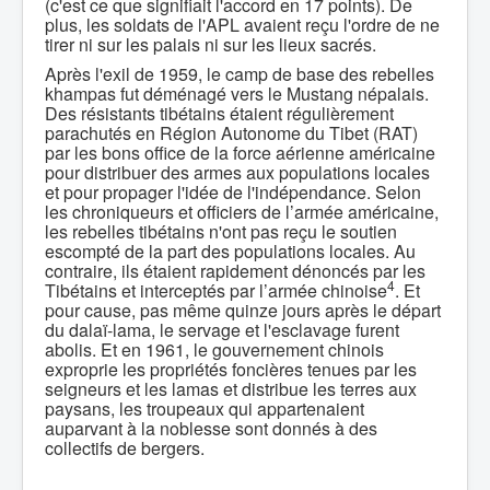
(c'est ce que signifiait l'accord en 17 points). De
plus, les soldats de l'APL avaient reçu l'ordre de ne
tirer ni sur les palais ni sur les lieux sacrés.
Après l'exil de 1959, le camp de base des rebelles
khampas fut déménagé vers le Mustang népalais.
Des résistants tibétains étaient régulièrement
parachutés en Région Autonome du Tibet (RAT)
par les bons office de la force aérienne américaine
pour distribuer des armes aux populations locales
et pour propager l'idée de l'indépendance. Selon
les chroniqueurs et officiers de l’armée américaine,
les rebelles tibétains n'ont pas reçu le soutien
escompté de la part des populations locales. Au
contraire, ils étaient rapidement dénoncés par les
4
Tibétains et interceptés par l’armée chinoise
. Et
pour cause, pas même quinze jours après le départ
du dalaï-lama, le servage et l'esclavage furent
abolis. Et en 1961, le gouvernement chinois
exproprie les propriétés foncières tenues par les
seigneurs et les lamas et distribue les terres aux
paysans, les troupeaux qui appartenaient
auparvant à la noblesse sont donnés à des
collectifs de bergers.