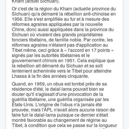
Kham (actuel Sichuan).
Or c'est de la région du Kham (actuelle province du
Sichuan) qu'a démarré la rébellion anti-chinoise en
1956. Elle s'est amplifiée au fur et à mesure des
réformes agraires appliquées par la nouvelle
Chine, donc aussi appliquées dans la province du
Sichuan où vivaient des grands propriétaires
fonciers tibétains, de famille noble. Par contre, les
réformes agraires n'étaient pas d'application au
Tibet même, ceci grâce à « l'accord en 17 points »
signés par les autorités tibétaines et le
gouvernement chinois en 1951. Cela explique que
la rebellion ait démarré du Sichuan et se soit
lentement acheminée vers le Tibet pour atteindre
Lhassa à la fin des années cinquante.
Quand, en 1959, un obus est tombé près de sa
résidence d'été, le dalaï-lama pouvait bien se
douter qu'il s'agissait d'une provocation de la
guérilla tibétaine, une guérilla organisée par les
États-Unis. L'origine de l'obus n'a jamais été
prouvée, mais l'APL n'avait alors aucune raison de
faire fuir le dalaï-lama puisque ce dernier s'était
montré favorable au changement de régime au
Tibet, à condition que cela se passe sur la longueur