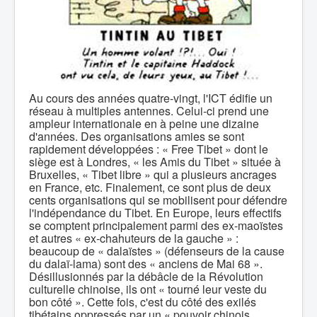
Au cours des années quatre-vingt, l'ICT édifie un
réseau à multiples antennes. Celui-ci prend une
ampleur internationale en à peine une dizaine
d'années. Des organisations amies se sont
rapidement développées : « Free Tibet » dont le
siège est à Londres, « les Amis du Tibet » située à
Bruxelles, « Tibet libre » qui a plusieurs ancrages
en France, etc. Finalement, ce sont plus de deux
cents organisations qui se mobilisent pour défendre
l'indépendance du Tibet. En Europe, leurs effectifs
se comptent principalement parmi des ex-maoïstes
et autres « ex-chahuteurs de la gauche » :
beaucoup de « dalaïstes » (défenseurs de la cause
du dalaï-lama) sont des « anciens de Mai 68 ».
Désillusionnés par la débâcle de la Révolution
culturelle chinoise, ils ont « tourné leur veste du
bon côté ». Cette fois, c'est du côté des exilés
tibétains oppressés par un « pouvoir chinois