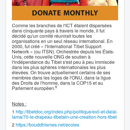
Comme les branches de l'ICT étaient dispersées
dans cinquante pays à travers le monde, il fut
décidé qu'un comité réunirait toutes les
organisations en un seul réseau international. En
2000, fut créé « l'International Tibet Support
Network » (ou ITSN). Orchestrée depuis les États-
Unis, cette nouvelle ONG de soutien à
l'indépendance du Tibet s'est peu à peu immiscée
dans les plus sphères internationales les plus
élevées. On trouve actuellement certains de ses
membres dans les loges de l'ONU, dans la ligue
des Droits de l'homme, dans la COP15 et au
6
Parlement européen.
Notes :
1
http://tibetdoc.org/index.php/politique/exil-et-dalai-
lama/70-le-drapeau-tibetain-une-creation-hors-tibet
2
https://bouddhismes.net/ecole
s