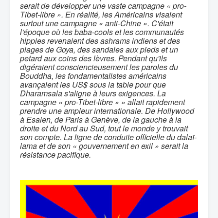
serait
de développer une vaste campagne « pro-
Tibet-libre ». En réalité, les Américains visaient
surtout une campagne « anti-Chine ».
C'était
l'époque où les baba-cools et les communautés
hippies revenaient des ashrams indiens et des
plages de Goya, des sandales aux pieds et u
n
petard aux coins des lèvres. Pendant qu'ils
digéraient consciencieusement les paroles du
Bouddha, les fondamentalistes américains
avançaient les US$ sous la table pour que
Dharamsala s'aligne à leurs exigences.
La
campagne « pro-Tibet-libre » »
allait rapidement
prendre une ampleur internationale.
D
e Hollywood
à Esalen, de Paris à Genève, de la gauche à la
droite et du Nord au Sud, tout le monde y trouvait
son compte. L
a ligne de conduite officielle du dalaï-
lama et de son « gouvernement en exil » serait la
résistance pacifique.