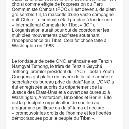
choisi comme effigie de l'oppression du Parti
Communiste Chinois (PCC). Il est devenu, de plein
gré semble-t-il, la mascotte d'une vaste campagne
anti-Chine. Le contexte était propice à fonder une
« International Campain for Tibet » (ICT).
L'organisation aurait pour but de coordonner les
multiples mouvements pacifistes soutenant
l’indépendance du Tibet. Cela fut chose faite à
Washington en 1988.
Le fondateur de cette ONG américaine est Tenzin
Namgyal Tethong, le frère de Tenzin Geyché
Tethong, premier président du TYC (Tibetan Youth
Congress qui plaide en faveur de la lutte armée) et
secrétaire du bureau privé du dalaï-lama. L'ONG a
été enregistrée auprès du département de la
Justice des États-Unis et a ouvert des bureaux à
Washington, Amsterdam, Bruxelles et Berlin. Elle
est la principale organisation de soutien au
programme politique du dalaï-lama et déclare
« promouvoir les droits de l'homme et les libertés
démocratiques pour le peuple du Tibet ».