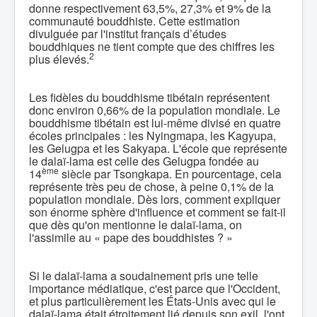
donne respectivement 63,5%, 27,3% et 9% de la
communauté bouddhiste. Cette estimation
divulguée par l'institut français d’études
bouddhiques ne tient compte que des chiffres les
2
plus élevés.
Les fidèles du bouddhisme tibétain représentent
donc environ 0,66% de la population mondiale. Le
bouddhisme tibétain est lui-même divisé en quatre
écoles principales : les Nyingmapa, les Kagyupa,
les Gelugpa et les Sakyapa. L'école que représente
le dalaï-lama est celle des Gelugpa fondée au
ème
14
siècle par Tsongkapa. En pourcentage, cela
représente très peu de chose, à peine 0,1% de la
population mondiale. Dès lors, comment expliquer
son énorme sphère d'influence et comment se fait-il
que dès qu'on mentionne le dalaï-lama, on
l'assimile au « pape des bouddhistes ? »
Si le dalaï-lama a soudainement pris une telle
importance médiatique, c'est parce que l'Occident,
et plus particulièrement les États-Unis avec qui le
dalaï-lama était étroitement lié depuis son exil, l'ont