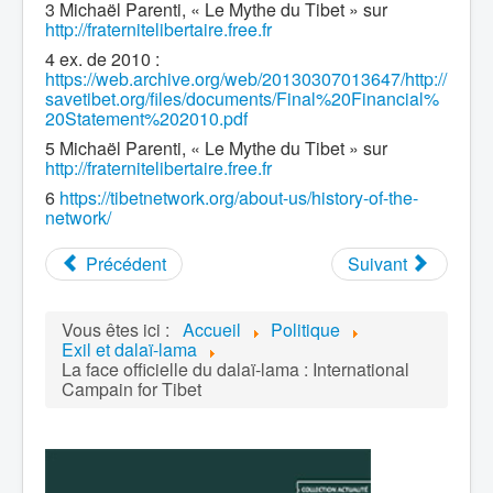
3 Michaël Parenti, « Le Mythe du Tibet » sur
http://fraternitelibertaire.free.fr
4 ex. de 2010 :
https://web.archive.org/web/20130307013647/http://
savetibet.org/files/documents/Final%20Financial%
20Statement%202010.pdf
5 Michaël Parenti, « Le Mythe du Tibet » sur
http://fraternitelibertaire.free.fr
6
https://tibetnetwork.org/about-us/history-of-the-
network/
Précédent
Suivant
Vous êtes ici :
Accueil
Politique
Exil et dalaï-lama
La face officielle du dalaï-lama : International
Campain for Tibet