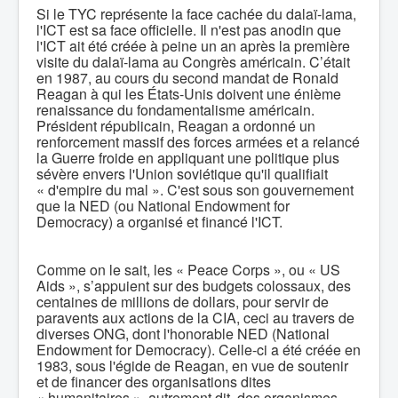
Si le TYC représente la face cachée du dalaï-lama,
l'ICT est sa face officielle. Il n'est pas anodin que
l'ICT ait été créée à peine un an après la première
visite du dalaï-lama au Congrès américain. C’était
en 1987, au cours du second mandat de Ronald
Reagan à qui les États-Unis doivent une énième
renaissance du fondamentalisme américain.
Président républicain, Reagan a ordonné un
renforcement massif des forces armées et a relancé
la Guerre froide en appliquant une politique plus
sévère envers l'Union soviétique qu'il qualifiait
« d'empire du mal ». C'est sous son gouvernement
que la NED (ou National Endowment for
Democracy) a organisé et financé l'ICT.
Comme on le sait, les « Peace Corps », ou « US
Aids », s’appuient sur des budgets colossaux, des
centaines de millions de dollars, pour servir de
paravents aux actions de la CIA, ceci au travers de
diverses ONG, dont l'honorable NED (National
Endowment for Democracy). Celle-ci a été créée en
1983, sous l'égide de Reagan, en vue de soutenir
et de financer des organisations dites
« humanitaires », autrement dit, des organismes