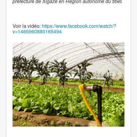
préfecture de Xigazé en Région autonome du tibet.
Voir la vidéo:
https://www.facebook.com/watch/?
v=1466960880165494