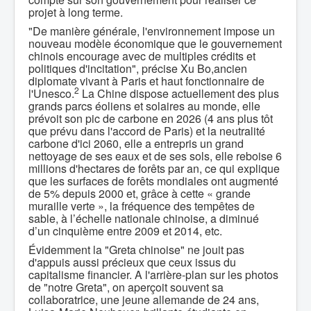
projet à long terme.
"De manière générale, l'environnement impose un
nouveau modèle économique que le gouvernement
chinois encourage avec de multiples crédits et
politiques d'incitation", précise Xu Bo,ancien
diplomate vivant à Paris et haut fonctionnaire de
2
l'Unesco.
La Chine dispose actuellement des plus
grands parcs éoliens et solaires au monde, elle
prévoit son pic de carbone en 2026 (4 ans plus tôt
que prévu dans l'accord de Paris) et la neutralité
carbone d'ici 2060, elle a entrepris un grand
nettoyage de ses eaux et de ses sols, elle reboise 6
millions d'hectares de forêts par an, ce qui explique
que les surfaces de forêts mondiales ont augmenté
de 5% depuis 2000 et, grâce à cette « grande
muraille verte », la fréquence des tempêtes de
sable, à l’échelle nationale chinoise, a diminué
d’un cinquième entre 2009 et 2014, etc.
Évidemment la "Greta chinoise" ne jouit pas
d'appuis aussi précieux que ceux issus du
capitalisme financier. A l'arrière-plan sur les photos
de "notre Greta", on aperçoit souvent sa
collaboratrice, une jeune allemande de 24 ans,