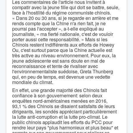
Les commentaires de l'article nous invitent à
compatir avec la jeune fille qui doit se battre, seule,
face à l'hostilité du régime communiste chinois.
« Dans 20 ou 30 ans, si je regarde en arrière et me
rends compte que la Chine n'a rien fait, je ne
pourrai pas l'accepter », a-t-elle expliqué au
journaliste, « ma fierté nationale, c'est de vouloir
porter aussi cette responsabilité. » Mais si les
Chinois restent indifférents aux efforts de Howey
Ou, c'est surtout parce que la Chine actuelle est
très active au niveau environnement. Pour eux, la
jeune adolescente est sans doute en mal de
reconnaissance et tente de rivaliser avec
l'environnementaliste suédoise, Greta Thunberg
qui, en peu de temps, est devenue une vedette
mondiale du climat.
En effet, une grande majorité des Chinois fait
confiance à son gouvernement: selon deux
enquêtes nord-américaines menées en 2016,
93,1 % des Chinois se disaient satisfaits de leurs
dirigeants, les sondés appréciant particulièrement
la lutte anti-corruption et la lutte pro-climat. Le
public chinois applaudit les efforts du PCC pour
rendre leur pays "plus harmonieux et plus beau" et
compte sur son gouvernement pour réaliser ce