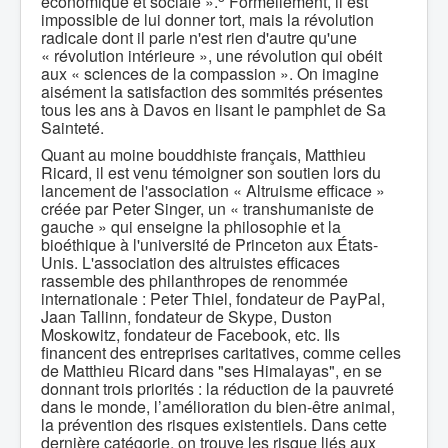
économique et sociale ».
Formellement, il est
impossible de lui donner tort, mais la révolution
radicale dont il parle n'est rien d'autre qu'une
« révolution intérieure », une révolution qui obéit
aux « sciences de la compassion ». On imagine
aisément la satisfaction des sommités présentes
tous les ans à Davos en lisant le pamphlet de Sa
Sainteté.
Quant au moine bouddhiste français, Matthieu
Ricard, il est venu témoigner son soutien lors du
lancement de l'association « Altruisme efficace »
créée par Peter Singer, un « transhumaniste de
gauche » qui enseigne la philosophie et la
bioéthique à l'université de Princeton aux États-
Unis. L'association des altruistes efficaces
rassemble des philanthropes de renommée
internationale : Peter Thiel, fondateur de PayPal,
Jaan Tallinn, fondateur de Skype, Duston
Moskowitz, fondateur de Facebook, etc. Ils
financent des entreprises caritatives, comme celles
de Matthieu Ricard dans "ses Himalayas", en se
donnant trois priorités : la réduction de la pauvreté
dans le monde, l’amélioration du bien-être animal,
la prévention des risques existentiels. Dans cette
dernière catégorie, on trouve les risque liés aux