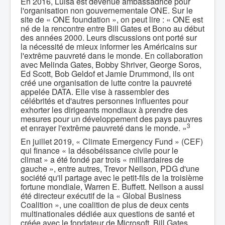
En 2016, Luisa est devenue ambassadrice pour
l'organisation non gouvernementale ONE. Sur le
site de « ONE foundation », on peut lire : « ONE est
né de la rencontre entre Bill Gates et Bono au début
des années 2000. Leurs discussions ont porté sur
la nécessité de mieux informer les Américains sur
l'extrême pauvreté dans le monde. En collaboration
avec Melinda Gates, Bobby Shriver, George Soros,
Ed Scott, Bob Geldof et Jamie Drummond, ils ont
créé une organisation de lutte contre la pauvreté
appelée DATA. Elle vise à rassembler des
célébrités et d'autres personnes influentes pour
exhorter les dirigeants mondiaux à prendre des
mesures pour un développement des pays pauvres
3
et enrayer l'extrême pauvreté dans le monde. »
En juillet 2019, « Climate Emergency Fund » (CEF)
qui finance « la désobéissance civile pour le
climat » a été fondé par trois « milliardaires de
gauche », entre autres, Trevor Neilson, PDG d'une
société qu'il partage avec le petit-fils de la troisième
fortune mondiale, Warren E. Buffett. Neilson a aussi
été directeur exécutif de la « Global Business
Coalition », une coalition de plus de deux cents
multinationales dédiée aux questions de santé et
créée avec le fondateur de Microsoft, Bill Gates