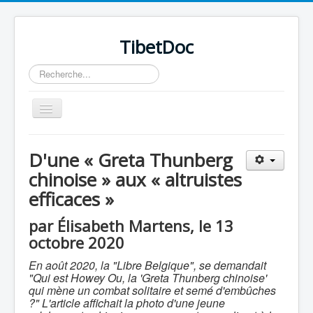
TibetDoc
Rechercher
Basculer
la
navigation
D'une « Greta Thunberg
chinoise » aux « altruistes
efficaces »
≡
par Élisabeth Martens, le 13
octobre 2020
En août 2020, la "Libre Belgique", se demandait
"Qui est Howey Ou, la 'Greta Thunberg chinoise'
qui mène un combat solitaire et semé d'embûches
?" L'article affichait la photo d'une jeune