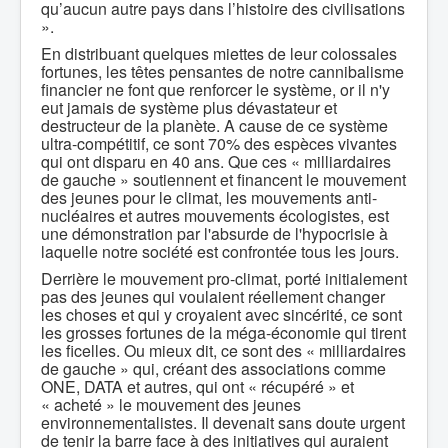
qu’aucun autre pays dans l’histoire des civilisations
».
En distribuant quelques miettes de leur colossales
fortunes, les têtes pensantes de notre cannibalisme
financier ne font que renforcer le système, or il n'y
eut jamais de système plus dévastateur et
destructeur de la planète. A cause de ce système
ultra-compétitif, ce sont 70% des espèces vivantes
qui ont disparu en 40 ans. Que ces « milliardaires
de gauche » soutiennent et financent le mouvement
des jeunes pour le climat, les mouvements anti-
nucléaires et autres mouvements écologistes, est
une démonstration par l'absurde de l'hypocrisie à
laquelle notre société est confrontée tous les jours.
Derrière le mouvement pro-climat, porté initialement
pas des jeunes qui voulaient réellement changer
les choses et qui y croyaient avec sincérité, ce sont
les grosses fortunes de la méga-économie qui tirent
les ficelles. Ou mieux dit, ce sont des « milliardaires
de gauche » qui, créant des associations comme
ONE, DATA et autres, qui ont « récupéré » et
« acheté » le mouvement des jeunes
environnementalistes. Il devenait sans doute urgent
de tenir la barre face à des initiatives qui auraient