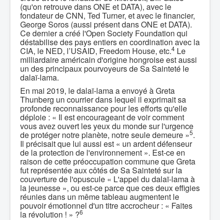
(qu'on retrouve dans ONE et DATA), avec le
fondateur de CNN, Ted Turner, et avec le financier,
George Soros (aussi présent dans ONE et DATA).
Ce dernier a créé l'Open Society Foundation qui
déstabilise des pays entiers en coordination avec la
4
CIA, le NED, l’USAID, Freedom House, etc.
Le
milliardaire américain d'origine hongroise est aussi
un des principaux pourvoyeurs de Sa Sainteté le
dalaï-lama.
En mai 2019, le dalaï-lama a envoyé à Greta
Thunberg un courrier dans lequel il exprimait sa
profonde reconnaissance pour les efforts qu'elle
déploie : « Il est encourageant de voir comment
vous avez ouvert les yeux du monde sur l'urgence
5
de protéger notre planète, notre seule demeure »
.
Il précisait que lui aussi est « un ardent défenseur
de la protection de l'environnement ». Est-ce en
raison de cette préoccupation commune que Greta
fut représentée aux côtés de Sa Sainteté sur la
couverture de l'opuscule « L'appel du dalaï-lama à
la jeunesse », ou est-ce parce que ces deux effigies
réunies dans un même tableau augmentent le
pouvoir émotionnel d'un titre accrocheur : « Faites
6
la révolution ! » ?