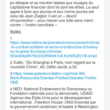
pu déraper et se montrer fatales aux rouages du
capitalisme financier dont ils sont les élites. Le seul
appel à faire aux jeunes et aux moins jeunes est
celui de Jean Ziegler, il est un « devoir
d'insurrection » pour mener une lutte sans merci
contre « l'ordre cannibale ».
Notes:
1
https://www.lalibre.be/planete/environnement/climat
-le-combat-solitaire-et-seme-d-embuches-d-howey-
ou-la-greta-thunberg-chinoise-
5f3a4b8a9978e2322f0bd47c#.Xzrt4NyEj1M.email
2 XuBo, "De Shanghai à Paris, mon regard sur la
nouvelle Chine", éd. Odile Jacob, p.52
3
https://www.gatesfoundation.org/How-We-
Work/Resources/Grantee-Profiles/Grantee-Profile-
ONE
4 NED: National Endowment for Democracy ou
Fondation nationale pour la démocratie, USAID:
Agence des États-Unis pour le développement
international , Freedom House: ONG financée par
le gouvernement américain et basée à Washington