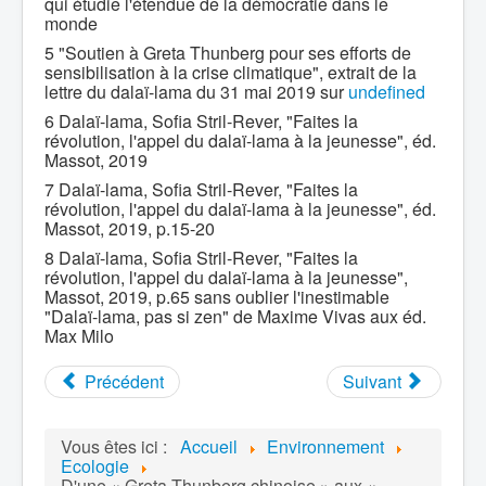
qui étudie l'étendue de la démocratie dans le
monde
5 "Soutien à Greta Thunberg pour ses efforts de
sensibilisation à la crise climatique", extrait de la
lettre du dalaï-lama du 31 mai 2019 sur
undefined
6 Dalaï-lama, Sofia Stril-Rever, "Faites la
révolution, l'appel du dalaï-lama à la jeunesse", éd.
Massot, 2019
7 Dalaï-lama, Sofia Stril-Rever, "Faites la
révolution, l'appel du dalaï-lama à la jeunesse", éd.
Massot, 2019, p.15-20
8 Dalaï-lama, Sofia Stril-Rever, "Faites la
révolution, l'appel du dalaï-lama à la jeunesse",
Massot, 2019, p.65 sans oublier l'inestimable
"Dalaï-lama, pas si zen" de Maxime Vivas aux éd.
Max Milo
Précédent
Suivant
Vous êtes ici :
Accueil
Environnement
Ecologie
D'une « Greta Thunberg chinoise » aux «