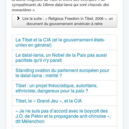
sympathisants du 14ème dalaï-lama qui sont
chassés des
monastères »
.
Lire la suite : « Religious Freedom in Tibet, 2006 », un
document du gouvernement américain à relire
Le Tibet et la CIA (et le gouvernement états-
unien en général)
Le dalaï-lama, un Nobel de la Paix pas aussi
pacifiste qu'il n'y paraît
Standing ovation du parlement européen pour
le dalaï-lama : mérité ?
Tibet : un projet théocratique, autoritaire,
ethniciste, dangereux pour la paix ?
Tibet, le « Grand Jeu », et la CIA
« Je ne suis pas d’accord avec le boycott des
J.O. de Pékin et la propagande anti-chinoise »,
dit Mélenchon