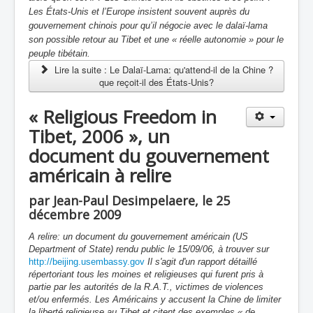
Les États-Unis et l’Europe insistent souvent auprès du
gouvernement chinois pour qu’il négocie avec le dalaï-lama
son possible retour au Tibet et une « réelle autonomie » pour le
peuple tibétain.
Lire la suite : Le Dalaï-Lama: qu'attend-il de la Chine ?
que reçoit-il des États-Unis?
« Religious Freedom in
Tibet, 2006 », un
document du gouvernement
américain à relire
par Jean-Paul Desimpelaere, le 25
décembre 2009
A relire: un document du gouvernement américain (US
Department of State) rendu public le 15/09/06, à trouver sur
http://beijing.usembassy.gov
I
l s'agit d'un rapport détaillé
répertoriant tous les moines et religieuses qui furent pris à
partie par les autorités de la R.A.T., victimes de violences
et/ou enfermés. Les Américains y accusent la Chine de limiter
la liberté religieuse au Tibet et citent des exemples « de