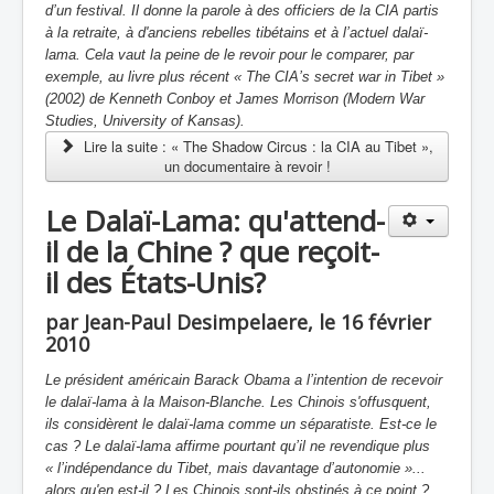
d’un festival. Il donne la parole à des officiers de la CIA partis
à la retraite, à d'anciens rebelles tibétains et à l’actuel dalaï-
lama. Cela vaut la peine de le revoir pour le comparer, par
exemple, au livre plus récent « The CIA’s secret war in Tibet »
(2002) de Kenneth Conboy et James Morrison (Modern War
Studies, University of Kansas).
Lire la suite : « The Shadow Circus : la CIA au Tibet »,
un documentaire à revoir !
Le Dalaï-Lama: qu'attend-
il de la Chine ? que reçoit-
il des États-Unis?
par Jean-Paul Desimpelaere, le 16 février
2010
Le président américain Barack Obama a l’intention de recevoir
le dalaï-lama à la Maison-Blanche. Les Chinois s'offusquent,
ils considèrent le dalaï-lama comme un séparatiste. Est-ce le
cas ? Le dalaï-lama affirme pourtant qu’il ne revendique plus
« l’indépendance du Tibet, mais davantage d’autonomie »...
alors qu'en est-il ? Les Chinois sont-ils obstinés à ce point ?