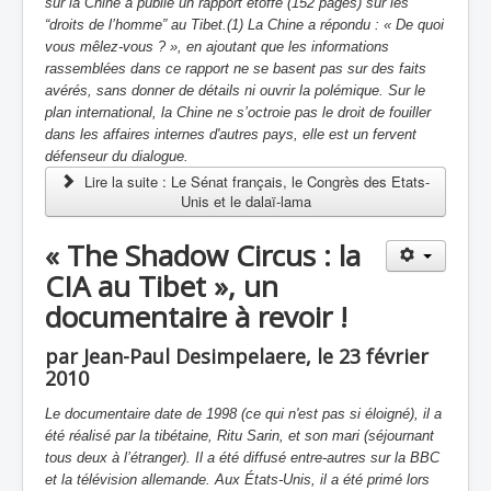
sur la Chine a publié un rapport étoffé (152 pages) sur les
“droits de l’homme” au Tibet.(1) La Chine a répondu : « De quoi
vous mêlez-vous ? », en ajoutant que les informations
rassemblées dans ce rapport ne se basent pas sur des faits
avérés, sans donner de détails ni ouvrir la polémique. Sur le
plan international, la Chine ne s’octroie pas le droit de fouiller
dans les affaires internes d'autres pays, elle est un fervent
défenseur du dialogue.
Lire la suite : Le Sénat français, le Congrès des Etats-
Unis et le dalaï-lama
« The Shadow Circus : la
CIA au Tibet », un
documentaire à revoir !
par Jean-Paul Desimpelaere, le 23 février
2010
Le documentaire date de 1998 (ce qui n'est pas si éloigné), il a
été réalisé par la tibétaine, Ritu Sarin, et son mari (séjournant
tous deux à l’étranger). Il a été diffusé entre-autres sur la BBC
et la télévision allemande. Aux États-Unis, il a été primé lors