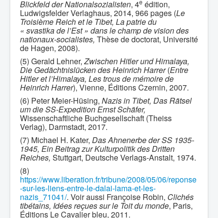
e
Blickfeld der Nationalsozialisten
, 4
édition,
Ludwigsfelder Verlaghaus, 2014, 966 pages (
Le
Troisième Reich et le Tibet, La patrie du
« svastika de l’Est » dans le champ de vision des
nationaux-socialistes,
Thèse de doctorat, Université
de Hagen, 2008).
(5) Gerald Lehner,
Zwischen Hitler und Himalaya,
Die Gedächtnislücken des Heinrich Harrer
(
Entre
Hitler et l’Himalaya, Les trous de mémoire de
Heinrich Harrer
), Vienne, Éditions Czernin, 2007.
(6) Peter Meier-Hüsing,
Nazis in Tibet, Das Rätsel
um die SS-Expedition Ernst Schäfer,
Wissenschaftliche Buchgesellschaft (Theiss
Verlag), Darmstadt, 2017.
(7) Michael H. Kater,
Das Ahnenerbe der SS 1935-
1945, Ein Beitrag zur Kulturpolitik des Dritten
Reiches,
Stuttgart, Deutsche Verlags-Anstalt, 1974.
(8)
https://www.liberation.fr/tribune/2008/05/06/reponse
-sur-les-liens-entre-le-dalai-lama-et-les-
nazis_71041/
. Voir aussi Françoise Robin,
Clichés
tibétains, Idées reçues sur le Toit du monde
, Paris,
Éditions Le Cavalier bleu, 2011.