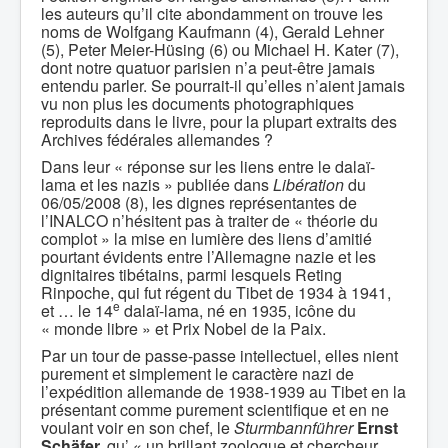
les auteurs qu’il cite abondamment on trouve les
noms de Wolfgang Kaufmann (4), Gerald Lehner
(5), Peter Meier-Hüsing (6) ou Michael H. Kater (7),
dont notre quatuor parisien n’a peut-être jamais
entendu parler. Se pourrait-il qu’elles n’aient jamais
vu non plus les documents photographiques
reproduits dans le livre, pour la plupart extraits des
Archives fédérales allemandes ?
Dans leur « réponse sur les liens entre le dalaï-
lama et les nazis » publiée dans
Libération
du
06/05/2008 (8), les dignes représentantes de
l’INALCO n’hésitent pas à traiter de « théorie du
complot » la mise en lumière des liens d’amitié
pourtant évidents entre l’Allemagne nazie et les
dignitaires tibétains, parmi lesquels Reting
Rinpoche, qui fut régent du Tibet de 1934 à 1941,
e
et … le 14
dalaï-lama, né en 1935, icône du
« monde libre » et Prix Nobel de la Paix.
Par un tour de passe-passe intellectuel, elles nient
purement et simplement le caractère nazi de
l’expédition allemande de 1938-1939 au Tibet en la
présentant comme purement scientifique et en ne
voulant voir en son chef, le
Sturmbannführer
Ernst
Schäfer,
qu’ « un brillant zoologue et chercheur