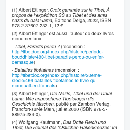
(1) Albert Ettinger,
Croix gammée sur le Tibet, À
propos de l’expédition SS au Tibet et des amis
nazis du dalaï-lama,
Éditions Delga, 2022, ISBN
978-2-37607-233-1, 12 €.
(2) Albert Ettinger est aussi l’auteur de deux livres
monumentaux :
-
Tibet, Paradis perdu ?
(recension :
http://tibetdoc.org/index.php/histoire/periode-
bouddhiste/483-tibet-paradis-perdu-ou-enfer-
demasque
)
-
Batailles tibétaines
(recension :
http://tibetdoc.org/index.php/histoire/20eme-
siecle/466-batailles-tibetaines-le-livre-qui-
manquait-en-francais
).
(3) Albert Ettinger,
Die Nazis, Tibet und der Dalai
Lama. Wie angesehene Tibetologen die
Geschichte fälschen,
publié par Zambon Verlag,
Francfort-sur-le Main, juillet 2020 (ISBN 978-3-
88975-284-0).
(4) Wolfgang Kaufmann,
Das Dritte Reich und
Tibet, Die Heimat des “Östlichen Hakenkreuzes“ im