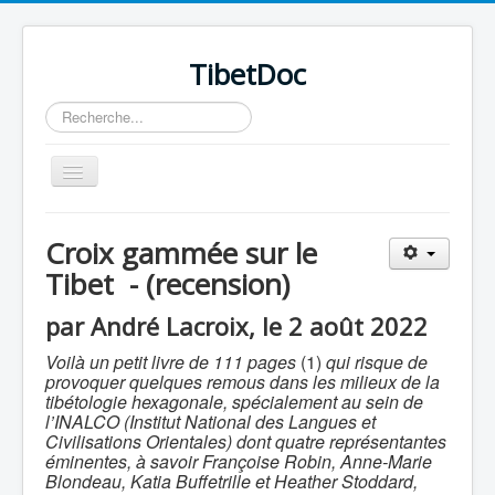
TibetDoc
Rechercher
Basculer
la
navigation
Croix gammée sur le
Tibet - (recension)
≡
par André Lacroix, le 2 août 2022
Voilà un petit livre de 111 pages
(1)
qui risque de
provoquer quelques remous dans les milieux de la
tibétologie hexagonale, spécialement au sein de
l’INALCO (Institut National des Langues et
Civilisations Orientales) dont quatre représentantes
éminentes, à savoir Françoise Robin, Anne-Marie
Blondeau, Katia Buffetrille et Heather Stoddard,