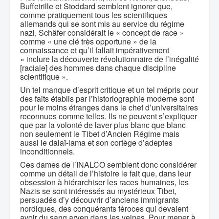
Buffetrille et Stoddard semblent ignorer que,
comme pratiquement tous les scientifiques
allemands qui se sont mis au service du régime
nazi, Schäfer considérait le « concept de race »
comme « une clé très opportune » de la
connaissance et qu’il fallait impérativement
« inclure la découverte révolutionnaire de l’inégalité
[raciale] des hommes dans chaque discipline
scientifique ».
Un tel manque d’esprit critique et un tel mépris pour
des faits établis par l’historiographie moderne sont
pour le moins étranges dans le chef d’universitaires
reconnues comme telles. Ils ne peuvent s’expliquer
que par la volonté de laver plus blanc que blanc
non seulement le Tibet d’Ancien Régime mais
aussi le dalaï-lama et son cortège d’adeptes
inconditionnels.
Ces dames de l’INALCO semblent donc considérer
comme un détail de l’histoire le fait que, dans leur
obsession à hiérarchiser les races humaines, les
Nazis se sont intéressés au mystérieux Tibet,
persuadés d’y découvrir d’anciens immigrants
nordiques, des conquérants féroces qui devaient
avoir du sang aryen dans les veines. Pour mener à