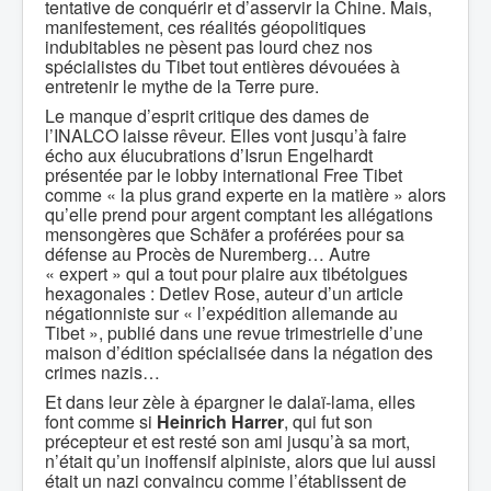
tentative de conquérir et d’asservir la Chine. Mais,
manifestement, ces réalités géopolitiques
indubitables ne pèsent pas lourd chez nos
spécialistes du Tibet tout entières dévouées à
entretenir le mythe de la Terre pure.
Le manque d’esprit critique des dames de
l’INALCO laisse rêveur. Elles vont jusqu’à faire
écho aux élucubrations d’Isrun Engelhardt
présentée par le lobby international Free Tibet
comme « la plus grand experte en la matière » alors
qu’elle prend pour argent comptant les allégations
mensongères que Schäfer a proférées pour sa
défense au Procès de Nuremberg… Autre
« expert » qui a tout pour plaire aux tibétolgues
hexagonales : Detlev Rose, auteur d’un article
négationniste sur « l’expédition allemande au
Tibet », publié dans une revue trimestrielle d’une
maison d’édition spécialisée dans la négation des
crimes nazis…
Et dans leur zèle à épargner le dalaï-lama, elles
font comme si
Heinrich Harrer
, qui fut son
précepteur et est resté son ami jusqu’à sa mort,
n’était qu’un inoffensif alpiniste, alors que lui aussi
était un nazi convaincu comme l’établissent de