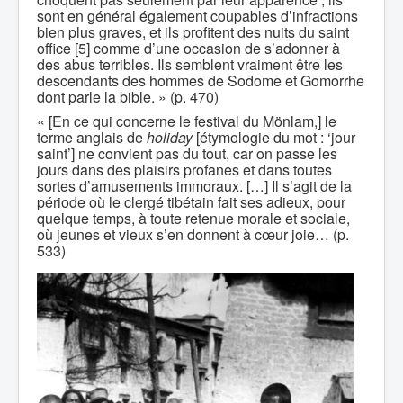
sont en général également coupables d’infractions
bien plus graves, et ils profitent des nuits du saint
office [5] comme d’une occasion de s’adonner à
des abus terribles. Ils semblent vraiment être les
descendants des hommes de Sodome et Gomorrhe
dont parle la bible. » (p. 470)
« [En ce qui concerne le festival du Mönlam,] le
terme anglais de
holiday
[étymologie du mot : ‘jour
saint’] ne convient pas du tout, car on passe les
jours dans des plaisirs profanes et dans toutes
sortes d’amusements immoraux. […] Il s’agit de la
période où le clergé tibétain fait ses adieux, pour
quelque temps, à toute retenue morale et sociale,
où jeunes et vieux s’en donnent à cœur joie… (p.
533)