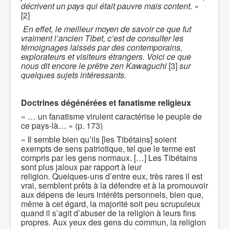
décrivent un pays qui était pauvre mais content. »
[2]
En effet, le meilleur moyen de savoir ce que fut
vraiment l’ancien Tibet, c’est de consulter les
témoignages laissés par des contemporains,
explorateurs et visiteurs étrangers. Voici ce que
nous dit encore le prêtre zen Kawaguchi
[3]
sur
quelques sujets intéressants.
Doctrines dégénérées et fanatisme religieux
« … un fanatisme virulent caractérise le peuple de
ce pays-là… » (p. 173)
« Il semble bien qu’ils [les Tibétains] soient
exempts de sens patriotique, tel que le terme est
compris par les gens normaux. […] Les Tibétains
sont plus jaloux par rapport à leur
religion. Quelques-uns d’entre eux, très rares il est
vrai, semblent prêts à la défendre et à la promouvoir
aux dépens de leurs intérêts personnels, bien que,
même à cet égard, la majorité soit peu scrupuleux
quand il s’agit d’abuser de la religion à leurs fins
propres. Aux yeux des gens du commun, la religion