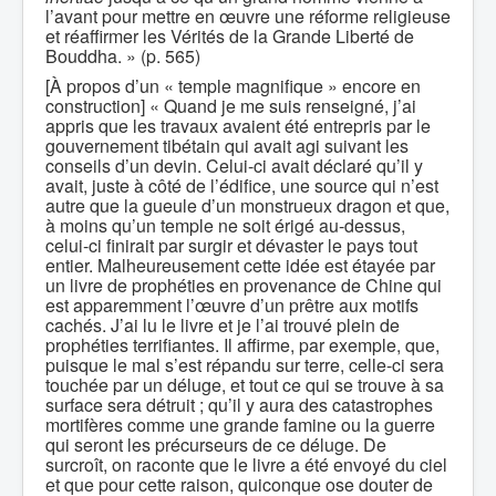
l’avant pour mettre en œuvre une réforme religieuse
et réaffirmer les Vérités de la Grande Liberté de
Bouddha. » (p. 565)
[À propos d’un « temple magnifique » encore en
construction] « Quand je me suis renseigné, j’ai
appris que les travaux avaient été entrepris par le
gouvernement tibétain qui avait agi suivant les
conseils d’un devin. Celui-ci avait déclaré qu’il y
avait, juste à côté de l’édifice, une source qui n’est
autre que la gueule d’un monstrueux dragon et que,
à moins qu’un temple ne soit érigé au-dessus,
celui-ci finirait par surgir et dévaster le pays tout
entier. Malheureusement cette idée est étayée par
un livre de prophéties en provenance de Chine qui
est apparemment l’œuvre d’un prêtre aux motifs
cachés. J’ai lu le livre et je l’ai trouvé plein de
prophéties terrifiantes. Il affirme, par exemple, que,
puisque le mal s’est répandu sur terre, celle-ci sera
touchée par un déluge, et tout ce qui se trouve à sa
surface sera détruit ; qu’il y aura des catastrophes
mortifères comme une grande famine ou la guerre
qui seront les précurseurs de ce déluge. De
surcroît, on raconte que le livre a été envoyé du ciel
et que pour cette raison, quiconque ose douter de