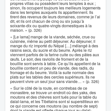
propres villas ou possèdent leurs temples à eux ;
sinon, ils occupent toujours les meilleurs logements
dans les temples auxquels ils appartiennent. Ils
tirent des revenus de leurs domaines, comme je l’ai
dit, et ils ont chacun de cinq ou six jusqu’à
soixante-dix ou quatre-vingts domestiques à la
maison. » (p. 326)
« [Le lama] mange de la viande, séchée, crue ou
cuisinée, même au petit déjeuner. Au déjeuner, il
mange du riz importé du Népal […] mélangé à des
raisins secs, du sucre et du beurre. Après le riz
viennent parfois de la farine cuite ou des pâtes aux
œufs. Le soir, des raviolis de froment et de la
bouillie sont servis à table. Ce qu’ils appellent de la
bouillie contient un peu de viande, des radis, du
fromage et du beurre. Voilà la suite normale des
plats sur les tables des cercles supérieurs. Ils ne
peuvent vivre un seul jour sans viande… » (p. 326)
« Sur le côté de la route, en contrebas de ce
monastère, se trouve un endroit où des yaks, des
moutons et des chèvres sont tués pour la table du
dalaï-lama, et les Tibétains sont si superstitieux en
ce qui concerne ces moutons (au nombre de sept)
dont la viande est offerte chaque jour au dalaï-