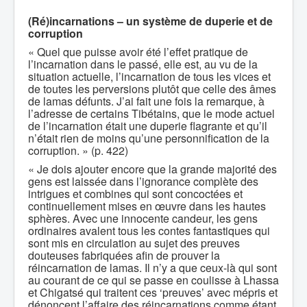
(Ré)incarnations – un système de duperie et de
corruption
« Quel que puisse avoir été l’effet pratique de
l’incarnation dans le passé, elle est, au vu de la
situation actuelle, l’incarnation de tous les vices et
de toutes les perversions plutôt que celle des âmes
de lamas défunts. J’ai fait une fois la remarque, à
l’adresse de certains Tibétains, que le mode actuel
de l’incarnation était une duperie flagrante et qu’il
n’était rien de moins qu’une personnification de la
corruption. » (p. 422)
« Je dois ajouter encore que la grande majorité des
gens est laissée dans l’ignorance complète des
intrigues et combines qui sont concoctées et
continuellement mises en œuvre dans les hautes
sphères. Avec une innocente candeur, les gens
ordinaires avalent tous les contes fantastiques qui
sont mis en circulation au sujet des preuves
douteuses fabriquées afin de prouver la
réincarnation de lamas. Il n’y a que ceux-là qui sont
au courant de ce qui se passe en coulisse à Lhassa
et Chigatsé qui traitent ces ‘preuves’ avec mépris et
dénoncent l’affaire des réincarnations comme étant