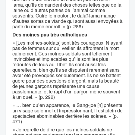
lama, qu’ils demandent des choses telles que de la
laine ou d’autres parties de l’animal comme
souvenirs. Outre le mouton, le dalaï-lama mange
d’autres sortes de viande qui sont aussi envoyées à
partir du même endroit. » (p. 286)
Des moines pas très catholiques
« [Les moines-soldats] sont très courageux. N’ayant
pas de femmes sur qui veiller, ils affrontent la mort
calmement. Ces moines-soldats sont tellement
invincibles et implacables qu’ils sont les plus
redoutés de tous au Tibet. Ils sont aussi très
querelleurs, bien qu’ils se disputent rarement sans
avoir été provoqués sérieusement. Ils ne se battent
guère pour des questions d’argent, mais la beauté
de jeunes garçons représente une cause
passionnante, et le rapt d’un garçon mène souvent
à un duel. » (p. 292)
« … bien qu’en apparence, le Sang-joe [4] présente
un visage solennel et impressionnant, il est plein de
spectacles abominables derrière les scènes. » (p.
471)
« Je regrette de dire que les moines-soldats ne
choquent pas seulement par leur apparence ; ils