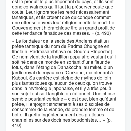
est le produit le plus important du pays, et ils sont
donc convaincus qu’il faut la préserver coute que
coute. Leur ignorance les rend nécessairement
fanatiques, et ils croient que quiconque commet
une offense envers leur religion mérite la mort. Le
Gouvernement hiérarchique tire un grand profit de
cette tendance fanatique des masses. » (p. 493)
« Le fondateur de la secte des Anciens était un
prêtre tantrique du nom de Padma Chungne en
tibétain [Padmasambhava ou Gourou Rinpoché].
Ce nom vient de la tradition populaire voulant qu’il
soit né dans ce monde en sortant d’une fleur de
lotus, dans l’étang de Danakocha, au milieu d’un
jardin royal du royaume d’Ourkène, maintenant à
Kaboul. Sa carrière est pleine de mythes de loin
plus fantastiques qu’aucun de ceux qu’on trouve
dans la mythologie japonaise, et il y a très peu à
son sujet qui soit tangible ou rationnel. Une chose
semble pourtant certaine – c’est que, bien qu’étant
prêtre, il enjoignit strictement à ses disciples de
consommer de la viande, de prendre femme et de
boire. Il greffa ingénieusement des pratiques
charnelles sur des doctrines bouddhistes… » (p.
410)