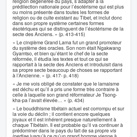
religion dégénérée du pays, s’adapter à la
prédilection nationale pour l’ésotérisme qui est plus
ou moins présente dans toutes les formes de
religion ou de culte existant au Tibet, et inclut donc
dans son propre système certaines formes
ésotériques qui se distinguent de l’ésotérisme de la
secte des Anciens. » (p. 413-415)
« Le cinqième Grand Lama fut un grand promoteur
du système des oracles. Son nom était Ngakwang
Gyamtso, et bien qu’étant le chef de la secte
réformée, il étudia les textes et tout ce qui se
rapportait à la secte des Anciens et introduisit dans
sa propre secte beaucoup de choses se rapportant
à l’Ancienne. » (p. 417- p. 418)
« Je me vois obligé de constater que le lamaisme
est déchu et qu’il a pris une forme très contraire à
celle à laquelle son grand réformateur Je Tsong-
kha-pa l’avait élevée… » (p. 434)
« Le bouddhisme tibétain actuel est corrompu et sur
la voie du déclin ; il contient encore quelques
joyaux et il est inhérent presque naturellement à
chaque Tibétain. Il est probable qu’il va continuer à
prédominer dans le pays du fait de sa propre
vis
inertiae
jusqu’à ce qu’un grand homme vienne à