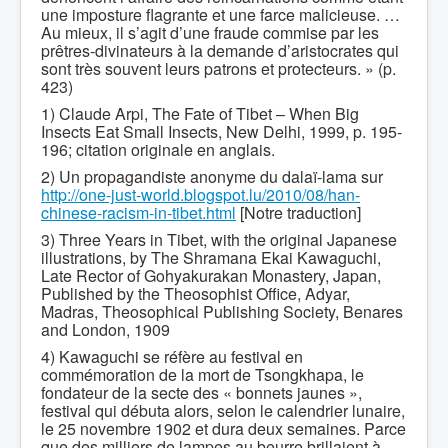
une imposture flagrante et une farce malicieuse. …
Au mieux, il s’agit d’une fraude commise par les
prêtres-divinateurs à la demande d’aristocrates qui
sont très souvent leurs patrons et protecteurs. » (p.
423)
1) Claude Arpi, The Fate of Tibet – When Big
Insects Eat Small Insects, New Delhi, 1999, p. 195-
196; citation originale en anglais.
2) Un propagandiste anonyme du dalaï-lama sur
http://one-just-world.blogspot.lu/2010/08/han-
chinese-racism-in-tibet.html
[Notre traduction]
3) Three Years in Tibet, with the original Japanese
illustrations, by The Shramana Ekai Kawaguchi,
Late Rector of Gohyakurakan Monastery, Japan,
Published by the Theosophist Office, Adyar,
Madras, Theosophical Publishing Society, Benares
and London, 1909
4) Kawaguchi se réfère au festival en
commémoration de la mort de Tsongkhapa, le
fondateur de la secte des « bonnets jaunes »,
festival qui débuta alors, selon le calendrier lunaire,
le 25 novembre 1902 et dura deux semaines. Parce
que des milliers de lampes au beurre brillaient à