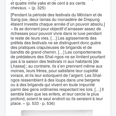
et quatre mille yaks et de cent à six cents
chevaux. » (p. 325)
[Pendant la période des festivals du Mönlam et de
Sang-joe, deux lamas du monastère de Drepung
étaient investis chaque année d’un pouvoir absolu.]
« Ils se donnent pour objectif d’amasser assez de
richesses pour pouvoir vivre dans le luxe pendant
le reste de leurs vies. […] Les agissements des
préfets des festivals ne se distinguent donc guère
des pratiques crapuleuses de brigands et de
bandits de grand chemin. […] Les comportements
de prédateurs des Shal-ngos ne se limitent pourtant
pas à la saison des festivals ni aux habitants [de
Lhassa] ; au contraire, ils s’en prennent même aux
moines, leurs frères, pour satisfaire leur cupidité
vorace, et ils leur extorquent de l’argent. Les Shal-
ngos ressemblent à des loups dans une bergerie
ou à des brigands qui vivent en toute impunité
parmi des gens ordinaires respectant les lois. […] Il
semble bien que les enfers, et leur cercle le plus
profond, soient le seul endroit où ils seraient à leur
place. » (p. 533 - p. 536)