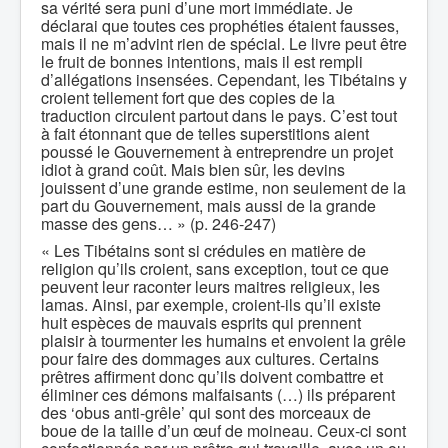
sa vérité sera puni d’une mort immédiate. Je
déclarai que toutes ces prophéties étaient fausses,
mais il ne m’advint rien de spécial. Le livre peut être
le fruit de bonnes intentions, mais il est rempli
d’allégations insensées. Cependant, les Tibétains y
croient tellement fort que des copies de la
traduction circulent partout dans le pays. C’est tout
à fait étonnant que de telles superstitions aient
poussé le Gouvernement à entreprendre un projet
idiot à grand coût. Mais bien sûr, les devins
jouissent d’une grande estime, non seulement de la
part du Gouvernement, mais aussi de la grande
masse des gens… » (p. 246-247)
« Les Tibétains sont si crédules en matière de
religion qu’ils croient, sans exception, tout ce que
peuvent leur raconter leurs maitres religieux, les
lamas. Ainsi, par exemple, croient-ils qu’il existe
huit espèces de mauvais esprits qui prennent
plaisir à tourmenter les humains et envoient la grêle
pour faire des dommages aux cultures. Certains
prêtres affirment donc qu’ils doivent combattre et
éliminer ces démons malfaisants (…) ils préparent
des ‘obus anti-grêle’ qui sont des morceaux de
boue de la taille d’un œuf de moineau. Ceux-ci sont