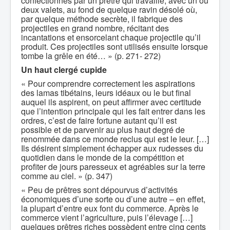
confectionnés par un prêtre qui travaille, avec un ou
deux valets, au fond de quelque ravin désolé où,
par quelque méthode secrète, il fabrique des
projectiles en grand nombre, récitant des
incantations et ensorcelant chaque projectile qu’il
produit. Ces projectiles sont utilisés ensuite lorsque
tombe la grêle en été… » (p. 271- 272)
Un haut clergé cupide
« Pour comprendre correctement les aspirations
des lamas tibétains, leurs idéaux ou le but final
auquel ils aspirent, on peut affirmer avec certitude
que l’intention principale qui les fait entrer dans les
ordres, c’est de faire fortune autant qu’il est
possible et de parvenir au plus haut degré de
renommée dans ce monde reclus qui est le leur. […]
Ils désirent simplement échapper aux rudesses du
quotidien dans le monde de la compétition et
profiter de jours paresseux et agréables sur la terre
comme au ciel. » (p. 347)
« Peu de prêtres sont dépourvus d’activités
économiques d’une sorte ou d’une autre – en effet,
la plupart d’entre eux font du commerce. Après le
commerce vient l’agriculture, puis l’élevage […]
quelques prêtres riches possèdent entre cinq cents