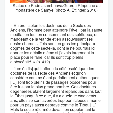
Statue de Padmasambhava/Gourou Rinpoché au
monastère de Samye (photo A. Ettinger, 2016)
« En bref, selon les doctrines de la Secte des
Anciens, l’homme peut atteindre l’éveil par la sainte
méditation tout en consommant des spiritueux, en
mangeant de la viande et en assouvissant ses
désirs charnels. Tels sont en gros les principaux
dogmes de cette secte-là, dont je ne pourrais ici
donner les détails même si j’avais largement la
place pour le faire, car ils sont trop pleins
d’obscénité. » (p. 412)
« [Les écrits] qui traitent du côté ésotérique des
doctrines de la secte des Anciens et qu’on
considère comme étant parfaitement authentiques
[…] sont trop pleins de passages obscènes pour
être lus par le plus grand nombre. Ces doctrines
dégénérées étaient largement répandues dans tout
le Tibet jusqu’à ce que, il y a quelque cinq cents
ans, elles se sont avérées trop pernicieuses même
pour un pays aussi dépravé comme le Tibet. […]
Mais la secte réformée devait, en supplantant la