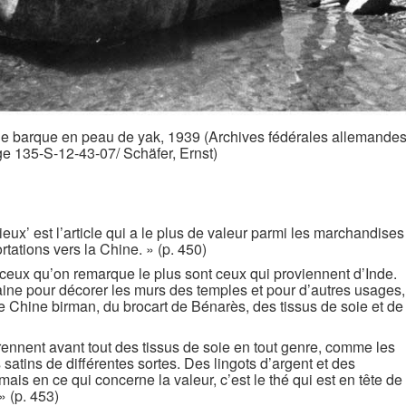
 une barque en peau de yak, 1939 (Archives fédérales allemandes
e 135-S-12-43-07/ Schäfer, Ernst)
ieux’ est l’article qui a le plus de valeur parmi les marchandises
ortations vers la Chine. » (p. 450)
, ceux qu’on remarque le plus sont ceux qui proviennent d’Inde.
aine pour décorer les murs des temples et pour d’autres usages,
 Chine birman, du brocart de Bénarès, des tissus de soie et de
ennent avant tout des tissus de soie en tout genre, comme les
s satins de différentes sortes. Des lingots d’argent et des
is en ce qui concerne la valeur, c’est le thé qui est en tête de
» (p. 453)