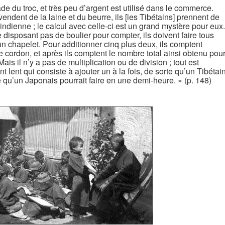
ade du troc, et très peu d’argent est utilisé dans le commerce.
vendent de la laine et du beurre, ils [les Tibétains] prennent de
indienne ; le calcul avec celle-ci est un grand mystère pour eux.
e disposant pas de boulier pour compter, ils doivent faire tous
’un chapelet. Pour additionner cinq plus deux, ils comptent
e cordon, et après ils comptent le nombre total ainsi obtenu pou
Mais il n’y a pas de multiplication ou de division ; tout est
 lent qui consiste à ajouter un à la fois, de sorte qu’un Tibétai
ce qu’un Japonais pourrait faire en une demi-heure. » (p. 148)