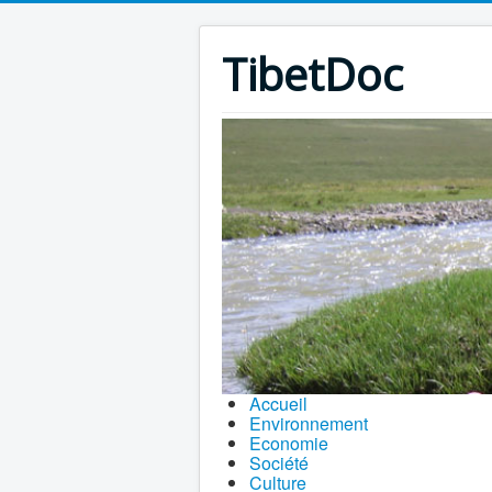
TibetDoc
Accueil
Environnement
Economie
Société
Culture