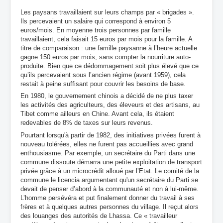
Les paysans travaillaient sur leurs champs par « brigades ».
Ils percevaient un salaire qui correspond à environ 5
euros/mois. En moyenne trois personnes par famille
travaillaient, cela faisait 15 euros par mois pour la famille. A
titre de comparaison : une famille paysanne à l’heure actuelle
gagne 150 euros par mois, sans compter la nourriture auto-
produite. Bien que ce dédommagement soit plus élevé que ce
qu’ils percevaient sous l’ancien régime (avant 1959), cela
restait à peine suffisant pour couvrir les besoins de base.
En 1980, le gouvernement chinois a décidé de ne plus taxer
les activités des agriculteurs, des éleveurs et des artisans, au
Tibet comme ailleurs en Chine. Avant cela, ils étaient
redevables de 8% de taxes sur leurs revenus.
Pourtant lorsqu'à partir de 1982, des initiatives privées furent à
nouveau tolérées, elles ne furent pas accueillies avec grand
enthousiasme. Par exemple, un secrétaire du Parti dans une
commune dissoute démarra une petite exploitation de transport
privée grâce à un microcrédit alloué par l’Etat. Le comité de la
commune le licencia argumentant qu'un secrétaire du Parti se
devait de penser d’abord à la communauté et non à lui-même.
L’homme persévéra et put finalement donner du travail à ses
frères et à quelques autres personnes du village. Il reçut alors
des louanges des autorités de Lhassa. Ce « travailleur