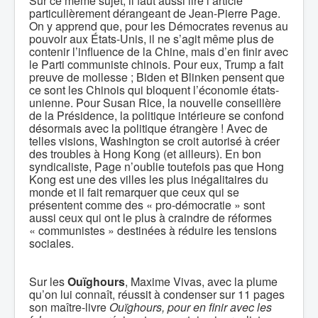
Sur ce même sujet, il faut aussi lire l’article
particulièrement dérangeant de Jean-Pierre Page.
On y apprend que, pour les Démocrates revenus au
pouvoir aux États-Unis, il ne s’agit même plus de
contenir l’influence de la Chine, mais d’en finir avec
le Parti communiste chinois. Pour eux, Trump a fait
preuve de mollesse ; Biden et Blinken pensent que
ce sont les Chinois qui bloquent l’économie états-
unienne. Pour Susan Rice, la nouvelle conseillère
de la Présidence, la politique intérieure se confond
désormais avec la politique étrangère ! Avec de
telles visions, Washington se croit autorisé à créer
des troubles à Hong Kong (et ailleurs). En bon
syndicaliste, Page n’oublie toutefois pas que Hong
Kong est une des villes les plus inégalitaires du
monde et il fait remarquer que ceux qui se
présentent comme des « pro-démocratie » sont
aussi ceux qui ont le plus à craindre de réformes
« communistes » destinées à réduire les tensions
sociales.
Sur les
Ouïghours
, Maxime Vivas, avec la plume
qu’on lui connaît, réussit à condenser sur 11 pages
son maître-livre
Ouïghours,
pour en finir avec les