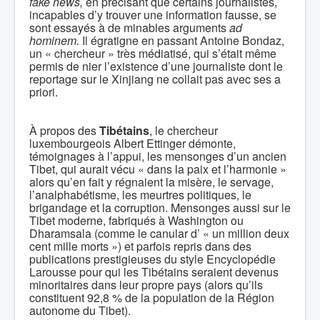
fake news,
en précisant que certains journalistes,
incapables d’y trouver une information fausse, se
sont essayés à de minables arguments
ad
hominem.
Il égratigne en passant Antoine Bondaz,
un « chercheur » très médiatisé, qui s’était même
permis de nier l’existence d’une journaliste dont le
reportage sur le Xinjiang ne collait pas avec ses a
priori.
À propos des
Tibétains
, le chercheur
luxembourgeois Albert Ettinger démonte,
témoignages à l’appui, les mensonges d’un ancien
Tibet, qui aurait vécu « dans la paix et l’harmonie »
alors qu’en fait y régnaient la misère, le servage,
l’analphabétisme, les meurtres politiques, le
brigandage et la corruption. Mensonges aussi sur le
Tibet moderne, fabriqués à Washington ou
Dharamsala (comme le canular d’ « un million deux
cent mille morts ») et parfois repris dans des
publications prestigieuses du style Encyclopédie
Larousse pour qui les Tibétains seraient devenus
minoritaires dans leur propre pays (alors qu’ils
constituent 92,8 % de la population de la Région
autonome du Tibet).