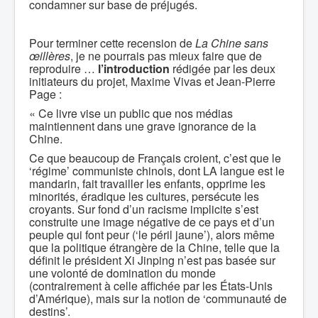
condamner sur base de préjugés.
Pour terminer cette recension de
La Chine sans
œillères
, je ne pourrais pas mieux faire que de
reproduire …
l’introduction
rédigée par les deux
initiateurs du projet, Maxime Vivas et Jean-Pierre
Page :
« Ce livre vise un public que nos médias
maintiennent dans une grave ignorance de la
Chine.
Ce que beaucoup de Français croient, c’est que le
‘régime’ communiste chinois, dont LA langue est le
mandarin, fait travailler les enfants, opprime les
minorités, éradique les cultures, persécute les
croyants. Sur fond d’un racisme implicite s’est
construite une image négative de ce pays et d’un
peuple qui font peur (‘le péril jaune’), alors même
que la politique étrangère de la Chine, telle que la
définit le président Xi Jinping n’est pas basée sur
une volonté de domination du monde
(contrairement à celle affichée par les États-Unis
d’Amérique), mais sur la notion de ‘communauté de
destins’.