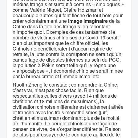
médias français et surtout à certains « sinologues »
comme Valérie Niquet, Claire Holzman et
beaucoup d’autres qui font flèche de tout bois pour
créer volontairement une
image imaginaire
de la
Chine dans la tête des français, en racontant
n’importe quoi. Exemples de ces fantasmes : le
nombre de victimes chinoises du Covid-19 serait
bien plus important que le chiffre officiel, les
Chinois ne bénéficieraient d’aucun régime de
retraite, la lutte contre la corruption ne serait qu’un
camouflage de disputes internes au sein du PCC,
la pollution à Pékin serait telle qu’il y règne une
« airpocalypse », l’économie chinoise serait minée
par la bureaucratie et l’immobilisme, etc.
Ruolin Zheng le constate : comprendre la Chine,
c’est vrai, n’est pas chose facile. Bien que
respectant les cultes divers (avec 14 millions de
chrétiens et 18 millions de musulmans), la
civilisation chinoise millénaire est clairement athée
et tranche avec les trois monothéismes (juif,
chrétien et musulman) dominant plus de la moitié
de l’humanité. Le peuple chinois a une façon de
penser, de vivre, de s’organiser différente. Raison
de plus pour essayer de le connaître au lieu de le