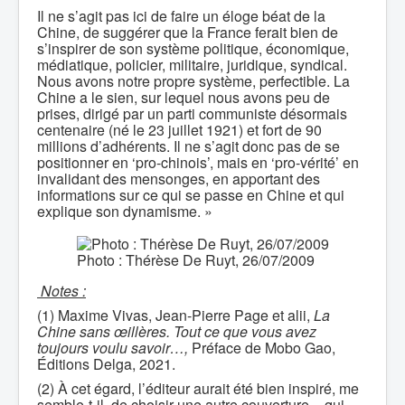
Il ne s’agit pas ici de faire un éloge béat de la
Chine, de suggérer que la France ferait bien de
s’inspirer de son système politique, économique,
médiatique, policier, militaire, juridique, syndical.
Nous avons notre propre système, perfectible. La
Chine a le sien, sur lequel nous avons peu de
prises, dirigé par un parti communiste désormais
centenaire (né le 23 juillet 1921) et fort de 90
millions d’adhérents. Il ne s’agit donc pas de se
positionner en ‘pro-chinois’, mais en ‘pro-vérité’ en
invalidant des mensonges, en apportant des
informations sur ce qui se passe en Chine et qui
explique son dynamisme. »
Photo : Thérèse De Ruyt, 26/07/2009
Notes :
(1) Maxime Vivas, Jean-Pierre Page et alii,
La
Chine sans œillères. Tout ce que vous avez
toujours voulu savoir…,
Préface de Mobo Gao,
Éditions Delga, 2021.
(2) À cet égard, l’éditeur aurait été bien inspiré, me
semble-t-il, de choisir une autre couverture − qui