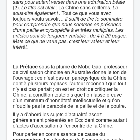
sans pour autant verser dans une admiration béate
(2).
Le titre est clair :
La Chine sans œillères.
Le
sous-titre également :
Tout ce que vous avez
toujours voulu savoir…
Il suffit de lire le sommaire
pour comprendre que nous sommes en présence
d’une petite encyclopédie à entrées multiples. Les
articles sont de longueur variable : de 4 à 20 pages.
Mais ce qui ne varie pas, c’est leur valeur et leur
intérêt.
La
Préface
sous la plume de Mobo Gao, professeur
de civilisation chinoise en Australie donne le ton de
l’ouvrage : ce n’est pas un panégyrique de la Chine
dont à plusieurs reprises l’auteur reconnaît que tout
n’y est pas parfait ; on est en droit de critiquer la
Chine, à condition toutefois que l’on fasse preuve
d’un minimum d’honnêteté intellectuelle et qu’on
n’oublie pas la parabole de la paille et de la poutre.
Il y a d’abord les sujets d’actualité assez
généralement présentés en Occident comme autant
d’actes d’accusation à l’encontre de la Chine.
Pour parler en connaissance de cause du
coronavirus
, les directeurs de l’ouvrage ont eu la