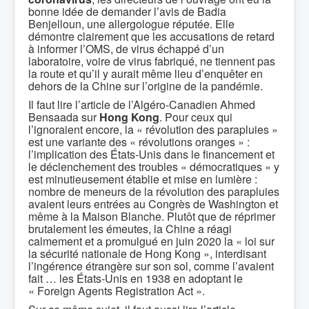
bonne idée de demander l’avis de Badia
Benjelloun, une allergologue réputée. Elle
démontre clairement que les accusations de retard
à informer l’OMS, de virus échappé d’un
laboratoire, voire de virus fabriqué, ne tiennent pas
la route et qu’il y aurait même lieu d’enquêter en
dehors de la Chine sur l’origine de la pandémie.
Il faut lire l’article de l’Algéro-Canadien Ahmed
Bensaada sur
Hong Kong
. Pour ceux qui
l’ignoraient encore, la « révolution des parapluies »
est une variante des « révolutions oranges » :
l’implication des États-Unis dans le financement et
le déclenchement des troubles « démocratiques » y
est minutieusement établie et mise en lumière :
nombre de meneurs de la révolution des parapluies
avaient leurs entrées au Congrès de Washington et
même à la Maison Blanche. Plutôt que de réprimer
brutalement les émeutes, la Chine a réagi
calmement et a promulgué en juin 2020 la « loi sur
la sécurité nationale de Hong Kong », interdisant
l’ingérence étrangère sur son sol, comme l’avaient
fait … les États-Unis en 1938 en adoptant le
« Foreign Agents Registration Act ».