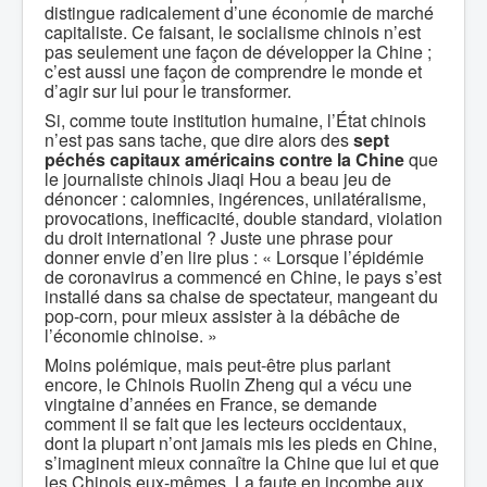
distingue radicalement d’une économie de marché
capitaliste. Ce faisant, le socialisme chinois n’est
pas seulement une façon de développer la Chine ;
c’est aussi une façon de comprendre le monde et
d’agir sur lui pour le transformer.
Si, comme toute institution humaine, l’État chinois
n’est pas sans tache, que dire alors des
sept
péchés capitaux
américains contre la Chine
que
le journaliste chinois Jiaqi Hou a beau jeu de
dénoncer : calomnies, ingérences, unilatéralisme,
provocations, inefficacité, double standard, violation
du droit international ? Juste une phrase pour
donner envie d’en lire plus : « Lorsque l’épidémie
de coronavirus a commencé en Chine, le pays s’est
installé dans sa chaise de spectateur, mangeant du
pop-corn, pour mieux assister à la débâche de
l’économie chinoise. »
Moins polémique, mais peut-être plus parlant
encore, le Chinois Ruolin Zheng qui a vécu une
vingtaine d’années en France, se demande
comment il se fait que les lecteurs occidentaux,
dont la plupart n’ont jamais mis les pieds en Chine,
s’imaginent mieux connaître la Chine que lui et que
les Chinois eux-mêmes. La faute en incombe aux