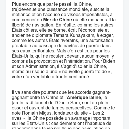
Plus encore que par le passé, la Chine,
(re)devenue une puissance mondiale, suscite la
méfiance et on l’accuse de visées impérialistes, à
commencer en
Mer de Chine
où elle menacerait la
liberté de navigation. En réalité, comme les autres
États côtiers, elle se borne, écrit l’économiste et
ancienne diplomate Tamara Kunayakam, à exiger,
comme les autres États riverains, une autorisation
préalable au passage de navires de guerre dans
ses eaux territoriales. Mais c’en est trop pour les
États-Unis, qui ne reculent devant aucun moyen, y
compris la provocation et l’intimidation. Pour Biden
et son Administration, il s’agit d’isoler la Chine,
même au risque d’une « nouvelle guerre froide »,
voire d’un véritable affrontement armé.
Il va sans dire pourtant que les accords gagnant-
gagnant entre la Chine et l’
Amérique latine
, le
jardin traditionnel de l’Oncle Sam, sont en plein
essor et ouvrent de larges perspectives. Comme le
note Romain Migus, fondateur du site « Les 2
rives », la Chine possède un avantage important
sur les États-Unis : ces derniers ont l’habitude de
s’ingérer dans la vie politique des pays latino en