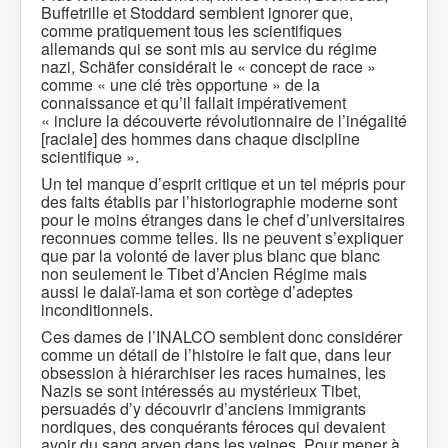
Buffetrille et Stoddard semblent ignorer que,
comme pratiquement tous les scientifiques
allemands qui se sont mis au service du régime
nazi, Schäfer considérait le « concept de race »
comme « une clé très opportune » de la
connaissance et qu’il fallait impérativement
« inclure la découverte révolutionnaire de l’inégalité
[raciale] des hommes dans chaque discipline
scientifique ».
Un tel manque d’esprit critique et un tel mépris pour
des faits établis par l’historiographie moderne sont
pour le moins étranges dans le chef d’universitaires
reconnues comme telles. Ils ne peuvent s’expliquer
que par la volonté de laver plus blanc que blanc
non seulement le Tibet d’Ancien Régime mais
aussi le dalaï-lama et son cortège d’adeptes
inconditionnels.
Ces dames de l’INALCO semblent donc considérer
comme un détail de l’histoire le fait que, dans leur
obsession à hiérarchiser les races humaines, les
Nazis se sont intéressés au mystérieux Tibet,
persuadés d’y découvrir d’anciens immigrants
nordiques, des conquérants féroces qui devaient
avoir du sang aryen dans les veines. Pour mener à