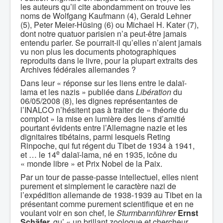
les auteurs qu’il cite abondamment on trouve les
noms de Wolfgang Kaufmann (4), Gerald Lehner
(5), Peter Meier-Hüsing (6) ou Michael H. Kater (7),
dont notre quatuor parisien n’a peut-être jamais
entendu parler. Se pourrait-il qu’elles n’aient jamais
vu non plus les documents photographiques
reproduits dans le livre, pour la plupart extraits des
Archives fédérales allemandes ?
Dans leur « réponse sur les liens entre le dalaï-
lama et les nazis » publiée dans
Libération
du
06/05/2008 (8), les dignes représentantes de
l’INALCO n’hésitent pas à traiter de « théorie du
complot » la mise en lumière des liens d’amitié
pourtant évidents entre l’Allemagne nazie et les
dignitaires tibétains, parmi lesquels Reting
Rinpoche, qui fut régent du Tibet de 1934 à 1941,
e
et … le 14
dalaï-lama, né en 1935, icône du
« monde libre » et Prix Nobel de la Paix.
Par un tour de passe-passe intellectuel, elles nient
purement et simplement le caractère nazi de
l’expédition allemande de 1938-1939 au Tibet en la
présentant comme purement scientifique et en ne
voulant voir en son chef, le
Sturmbannführer
Ernst
Schäfer,
qu’ « un brillant zoologue et chercheur