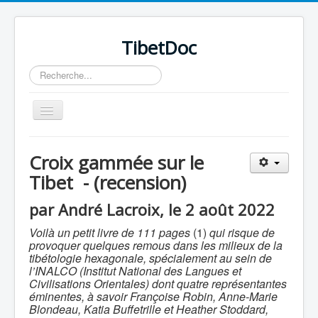
TibetDoc
Rechercher
Basculer
la
navigation
Croix gammée sur le
Tibet - (recension)
par André Lacroix, le 2 août 2022
Voilà un petit livre de 111 pages
(1)
qui risque de
provoquer quelques remous dans les milieux de la
tibétologie hexagonale, spécialement au sein de
l’INALCO (Institut National des Langues et
Civilisations Orientales) dont quatre représentantes
éminentes, à savoir Françoise Robin, Anne-Marie
≡
Blondeau, Katia Buffetrille et Heather Stoddard,