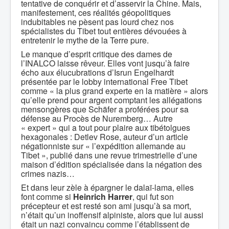
tentative de conquérir et d’asservir la Chine. Mais,
manifestement, ces réalités géopolitiques
indubitables ne pèsent pas lourd chez nos
spécialistes du Tibet tout entières dévouées à
entretenir le mythe de la Terre pure.
Le manque d’esprit critique des dames de
l’INALCO laisse rêveur. Elles vont jusqu’à faire
écho aux élucubrations d’Isrun Engelhardt
présentée par le lobby international Free Tibet
comme « la plus grand experte en la matière » alors
qu’elle prend pour argent comptant les allégations
mensongères que Schäfer a proférées pour sa
défense au Procès de Nuremberg… Autre
« expert » qui a tout pour plaire aux tibétolgues
hexagonales : Detlev Rose, auteur d’un article
négationniste sur « l’expédition allemande au
Tibet », publié dans une revue trimestrielle d’une
maison d’édition spécialisée dans la négation des
crimes nazis…
Et dans leur zèle à épargner le dalaï-lama, elles
font comme si
Heinrich Harrer
, qui fut son
précepteur et est resté son ami jusqu’à sa mort,
n’était qu’un inoffensif alpiniste, alors que lui aussi
était un nazi convaincu comme l’établissent de