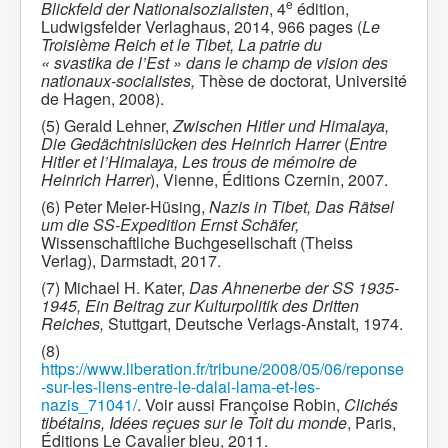
e
Blickfeld der Nationalsozialisten
, 4
édition,
Ludwigsfelder Verlaghaus, 2014, 966 pages (
Le
Troisième Reich et le Tibet, La patrie du
« svastika de l’Est » dans le champ de vision des
nationaux-socialistes,
Thèse de doctorat, Université
de Hagen, 2008).
(5) Gerald Lehner,
Zwischen Hitler und Himalaya,
Die Gedächtnislücken des Heinrich Harrer
(
Entre
Hitler et l’Himalaya, Les trous de mémoire de
Heinrich Harrer
), Vienne, Éditions Czernin, 2007.
(6) Peter Meier-Hüsing,
Nazis in Tibet, Das Rätsel
um die SS-Expedition Ernst Schäfer,
Wissenschaftliche Buchgesellschaft (Theiss
Verlag), Darmstadt, 2017.
(7) Michael H. Kater,
Das Ahnenerbe der SS 1935-
1945, Ein Beitrag zur Kulturpolitik des Dritten
Reiches,
Stuttgart, Deutsche Verlags-Anstalt, 1974.
(8)
https://www.liberation.fr/tribune/2008/05/06/reponse
-sur-les-liens-entre-le-dalai-lama-et-les-
nazis_71041/
. Voir aussi Françoise Robin,
Clichés
tibétains, Idées reçues sur le Toit du monde
, Paris,
Éditions Le Cavalier bleu, 2011.