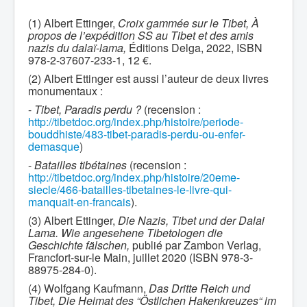
(1) Albert Ettinger,
Croix gammée sur le Tibet, À
propos de l’expédition SS au Tibet et des amis
nazis du dalaï-lama,
Éditions Delga, 2022, ISBN
978-2-37607-233-1, 12 €.
(2) Albert Ettinger est aussi l’auteur de deux livres
monumentaux :
-
Tibet, Paradis perdu ?
(recension :
http://tibetdoc.org/index.php/histoire/periode-
bouddhiste/483-tibet-paradis-perdu-ou-enfer-
demasque
)
-
Batailles tibétaines
(recension :
http://tibetdoc.org/index.php/histoire/20eme-
siecle/466-batailles-tibetaines-le-livre-qui-
manquait-en-francais
).
(3) Albert Ettinger,
Die Nazis, Tibet und der Dalai
Lama. Wie angesehene Tibetologen die
Geschichte fälschen,
publié par Zambon Verlag,
Francfort-sur-le Main, juillet 2020 (ISBN 978-3-
88975-284-0).
(4) Wolfgang Kaufmann,
Das Dritte Reich und
Tibet, Die Heimat des “Östlichen Hakenkreuzes“ im