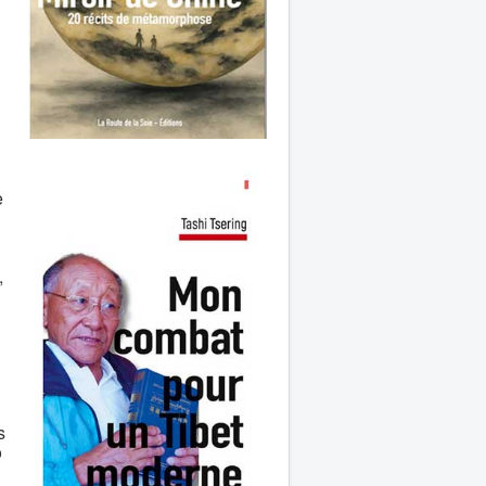
e
,
s
o