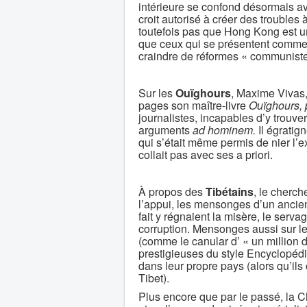
intérieure se confond désormais av
croit autorisé à créer des troubles
toutefois pas que Hong Kong est une
que ceux qui se présentent comme 
craindre de réformes « communistes
Sur les
Ouïghours
, Maxime Vivas,
pages son maître-livre
Ouïghours,
journalistes, incapables d’y trouv
arguments
ad hominem.
Il égratig
qui s’était même permis de nier l’e
collait pas avec ses a priori.
À propos des
Tibétains
, le cherc
l’appui, les mensonges d’un ancien 
fait y régnaient la misère, le serva
corruption. Mensonges aussi sur 
(comme le canular d’ « un million d
prestigieuses du style Encyclopédi
dans leur propre pays (alors qu’il
Tibet).
Plus encore que par le passé, la 