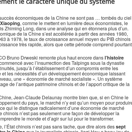
sément le caractère unique du système
es succès économiques de la Chine ne sont pas … tombés du ciel
 Xiaoping
, comme le mettent en lumière deux économistes, le
is Zhiming Long, dans une analyse qui en étonnera plus d’un.
onomique de la Chine s’est accélérée à partir des années 1980,
63 à 1978, le taux de croissance annuel moyen du PIB chinois
croissance très rapide, alors que cette période comprend pourtant
ALCO Bruno Drweski remonte plus haut encore dans
l’histoire
commencé avec l’insurrection des Taïpings sous la dynastie
tinuités, jusqu’à l’établissement d’un compromis entre les
e et les nécessités d’un développement économique laissant
uveau, une « économie de marché socialiste ». Un système
ritage de l’antique patrimoine chinois et de l’apport critique de la
 Chine, Jean-Claude Delaunay montre bien que, si en Chine le
loppement du pays, le marché n’y est qu’un moyen pour produir
 ce qui le distingue radicalement d’une économie de marché
sme chinois n’est pas seulement une façon de développer la
mprendre le monde et d’agir sur lui pour le transformer.
, l’État chinois n’est pas sans tache, que dire alors des
sept
re la Chine
que le journaliste chinois Jiaqi Hou a beau jeu de