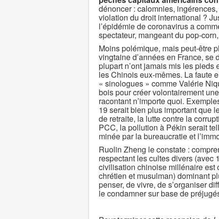
dénoncer : calomnies, ingérences, u
violation du droit international ? 
l’épidémie de coronavirus a comme
spectateur, mangeant du pop-corn,
Moins polémique, mais peut-être p
vingtaine d’années en France, se d
plupart n’ont jamais mis les pieds
les Chinois eux-mêmes. La faute en
« sinologues » comme Valérie Nique
bois pour créer volontairement un
racontant n’importe quoi. Exemple
19 serait bien plus important que le
de retraite, la lutte contre la corr
PCC, la pollution à Pékin serait te
minée par la bureaucratie et l’immo
Ruolin Zheng le constate : comprend
respectant les cultes divers (avec 
civilisation chinoise millénaire est
chrétien et musulman) dominant plu
penser, de vivre, de s’organiser di
le condamner sur base de préjugé