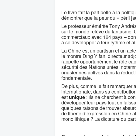
Le livre fait la part belle à la pol
démontrer que la peur du « péril j
Le professeur émérite Tony Andréa
sur le monde relève du fantasme. C
commerciaux avec 124 pays – dont
à se développer à leur rythme et ai
La Chine est un partisan et un act
le montre Ding Yifan, directeur ad
rappelle opportunément le rôle ca
sécurité des Nations unies, notam
onusiennes actives dans la réducti
fondamentale.
De plus, comme le fait remarquer 
internationale, dans sa contributio
est
unique
: ils ne cherchent à con
développer leur pays tout en laissan
quelques raisons de trouver absur
de liberté d’expression en Chine alo
monolithique ? La dictature du part