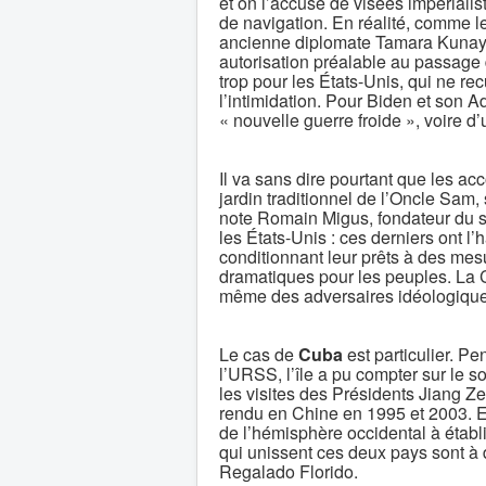
et on l’accuse de visées impérial
de navigation. En réalité, comme les
ancienne diplomate Tamara Kunayak
autorisation préalable au passage 
trop pour les États-Unis, qui ne r
l’intimidation. Pour Biden et son Ad
« nouvelle guerre froide », voire d
Il va sans dire pourtant que les ac
jardin traditionnel de l’Oncle Sam
note Romain Migus, fondateur du si
les États-Unis : ces derniers ont l’
conditionnant leur prêts à des mes
dramatiques pour les peuples. La
même des adversaires idéologiques
Le cas de
Cuba
est particulier. Pe
l’URSS, l’île a pu compter sur le s
les visites des Présidents Jiang Zem
rendu en Chine en 1995 et 2003. Et
de l’hémisphère occidental à établ
qui unissent ces deux pays sont à 
Regalado Florido.