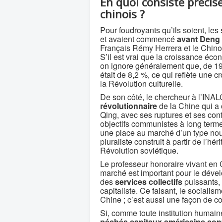
En quoi consiste préci
chinois ?
Pour foudroyants qu’ils soient, l
et avaient commencé
avant Deng
Français Rémy Herrera et le Chino
S’il est vrai que la croissance éc
on ignore généralement que, de 19
était de 8,2 %, ce qui reflète une 
la Révolution culturelle.
De son côté, le chercheur à l’IN
révolutionnaire
de la Chine qui a 
Qing, avec ses ruptures et ses con
objectifs communistes à long term
une place au marché d’un type no
pluraliste construit à partir de l’hé
Révolution soviétique.
Le professeur honoraire vivant en
marché est important pour le déve
des
services collectifs
puissants,
capitaliste. Ce faisant, le sociali
Chine ; c’est aussi une façon de co
Si, comme toute institution humaine
péchés capitaux
américains cont