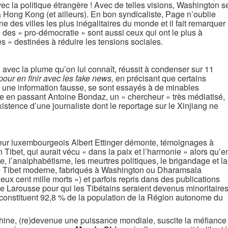
ec la politique étrangère ! Avec de telles visions, Washington s
 à Hong Kong (et ailleurs). En bon syndicaliste, Page n’oublie
 des villes les plus inégalitaires du monde et il fait remarquer
des « pro-démocratie » sont aussi ceux qui ont le plus à
 » destinées à réduire les tensions sociales.
 avec la plume qu’on lui connaît, réussit à condenser sur 11
pour en finir avec les fake news,
en précisant que certains
er une information fausse, se sont essayés à de minables
ne en passant Antoine Bondaz, un « chercheur » très médiatisé,
xistence d’une journaliste dont le reportage sur le Xinjiang ne
heur luxembourgeois Albert Ettinger démonte, témoignages à
Tibet, qui aurait vécu « dans la paix et l’harmonie » alors qu’e
ge, l’analphabétisme, les meurtres politiques, le brigandage et la
le Tibet moderne, fabriqués à Washington ou Dharamsala
eux cent mille morts ») et parfois repris dans des publications
e Larousse pour qui les Tibétains seraient devenus minoritaire
s constituent 92,8 % de la population de la Région autonome du
Chine, (re)devenue une puissance mondiale, suscite la méfiance