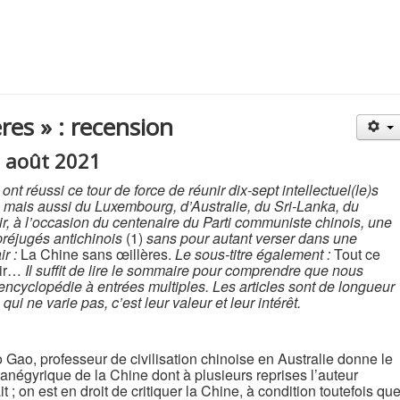
res » : recension
2 août 2021
t réussi ce tour de force de réunir dix-sept intellectuel(le)s
s, mais aussi du Luxembourg, d’Australie, du Sri-Lanka, du
r, à l’occasion du centenaire du Parti communiste chinois, une
 préjugés antichinois
(1)
sans pour autant verser dans une
ir :
La Chine sans œillères.
Le sous-titre également :
Tout ce
oir…
Il suffit de lire le sommaire pour comprendre que nous
ncyclopédie à entrées multiples. Les articles sont de longueur
ui ne varie pas, c’est leur valeur et leur intérêt.
ao, professeur de civilisation chinoise en Australie donne le
panégyrique de la Chine dont à plusieurs reprises l’auteur
t ; on est en droit de critiquer la Chine, à condition toutefois qu