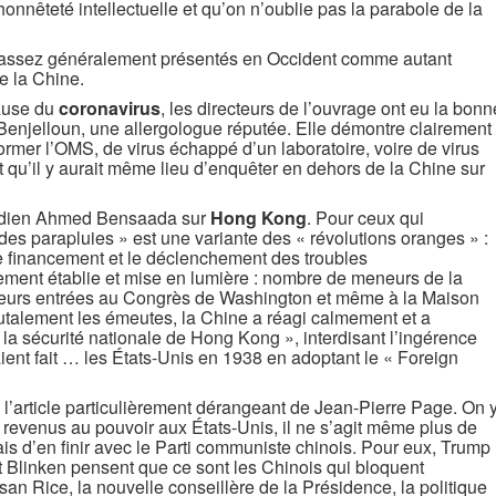
onnêteté intellectuelle et qu’on n’oublie pas la parabole de la
ité assez généralement présentés en Occident comme autant
e la Chine.
ause du
coronavirus
, les directeurs de l’ouvrage ont eu la bonn
Benjelloun, une allergologue réputée. Elle démontre clairement
ormer l’OMS, de virus échappé d’un laboratoire, voire de virus
et qu’il y aurait même lieu d’enquêter en dehors de la Chine sur
-Canadien Ahmed Bensaada sur
Hong Kong
. Pour ceux qui
n des parapluies » est une variante des « révolutions oranges » :
le financement et le déclenchement des troubles
ement établie et mise en lumière : nombre de meneurs de la
 leurs entrées au Congrès de Washington et même à la Maison
utalement les émeutes, la Chine a réagi calmement et a
 la sécurité nationale de Hong Kong », interdisant l’ingérence
ient fait … les États-Unis en 1938 en adoptant le « Foreign
re l’article particulièrement dérangeant de Jean-Pierre Page. On 
revenus au pouvoir aux États-Unis, il ne s’agit même plus de
ais d’en finir avec le Parti communiste chinois. Pour eux, Trump
et Blinken pensent que ce sont les Chinois qui bloquent
an Rice, la nouvelle conseillère de la Présidence, la politique