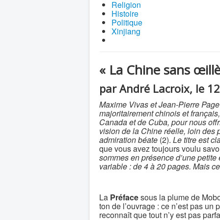
Religion
Histoire
Politique
Xinjiang
« La Chine sans œillè
par André Lacroix, le 1
Maxime Vivas et Jean-Pierre Page on
majoritairement chinois et françai
Canada et de Cuba, pour nous offri
vision de la Chine réelle, loin des
admiration béate
(2).
Le titre est cla
que vous avez toujours voulu sav
sommes en présence d’une petite e
variable : de 4 à 20 pages. Mais ce q
La
Préface
sous la plume de Mobo G
ton de l’ouvrage : ce n’est pas un 
reconnaît que tout n’y est pas parfai