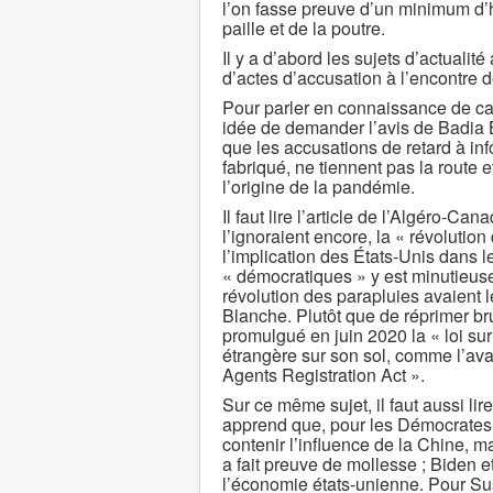
l’on fasse preuve d’un minimum d’h
paille et de la poutre.
Il y a d’abord les sujets d’actual
d’actes d’accusation à l’encontre d
Pour parler en connaissance de c
idée de demander l’avis de Badia 
que les accusations de retard à inf
fabriqué, ne tiennent pas la route 
l’origine de la pandémie.
Il faut lire l’article de l’Algéro
l’ignoraient encore, la « révolutio
l’implication des États-Unis dans 
« démocratiques » y est minutieus
révolution des parapluies avaient
Blanche. Plutôt que de réprimer br
promulgué en juin 2020 la « loi sur
étrangère sur son sol, comme l’ava
Agents Registration Act ».
Sur ce même sujet, il faut aussi li
apprend que, pour les Démocrates 
contenir l’influence de la Chine, m
a fait preuve de mollesse ; Biden 
l’économie états-unienne. Pour Sus