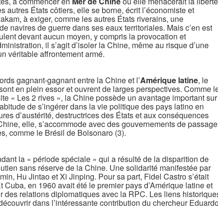
istes, à commencer en
Mer de Chine
où elle menacerait la liberté
 autres États côtiers, elle se borne, écrit l’économiste et
am, à exiger, comme les autres États riverains, une
de navires de guerre dans ses eaux territoriales. Mais c’en est
eculent devant aucun moyen, y compris la provocation et
ministration, il s’agit d’isoler la Chine, même au risque d’une
’un véritable affrontement armé.
cords gagnant-gagnant entre la Chine et l’
Amérique latine
, le
, sont en plein essor et ouvrent de larges perspectives. Comme l
te « Les 2 rives », la Chine possède un avantage important sur
habitude de s’ingérer dans la vie politique des pays latino en
ures d’austérité, destructrices des États et aux conséquences
 Chine, elle, s’accommode avec des gouvernements de passage
, comme le Brésil de Bolsonaro (3).
ndant la « période spéciale » qui a résulté de la disparition de
outien sans réserve de la Chine. Une solidarité manifestée par
in, Hu Jintao et Xi Jinping. Pour sa part, Fidel Castro s’était
 Cuba, en 1960 avait été le premier pays d’Amérique latine et
ir des relations diplomatiques avec la RPC. Les liens historique
découvrir dans l’intéressante contribution du chercheur Eduard