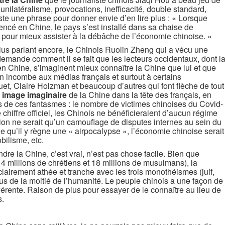
nilatéralisme, provocations, inefficacité, double standard,
Juste une phrase pour donner envie d’en lire plus : « Lorsque
ncé en Chine, le pays s’est installé dans sa chaise de
 pour mieux assister à la débâche de l’économie chinoise. »
lus parlant encore, le Chinois Ruolin Zheng qui a vécu une
emande comment il se fait que les lecteurs occidentaux, dont l
 en Chine, s’imaginent mieux connaître la Chine que lui et que
 incombe aux médias français et surtout à certains
t, Claire Holzman et beaucoup d’autres qui font flèche de tout
e
image imaginaire
de la Chine dans la tête des français, en
s de ces fantasmes : le nombre de victimes chinoises du Covid-
 chiffre officiel, les Chinois ne bénéficieraient d’aucun régime
uption ne serait qu’un camouflage de disputes internes au sein du
lle qu’il y règne une « airpocalypse », l’économie chinoise serait
bilisme, etc.
re la Chine, c’est vrai, n’est pas chose facile. Bien que
14 millions de chrétiens et 18 millions de musulmans), la
 clairement athée et tranche avec les trois monothéismes (juif,
s de la moitié de l’humanité. Le peuple chinois a une façon de
fférente. Raison de plus pour essayer de le connaître au lieu de
s.