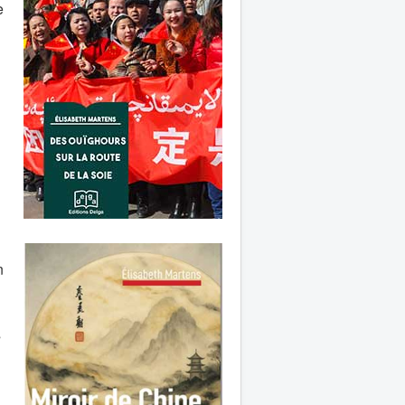
e
n
s