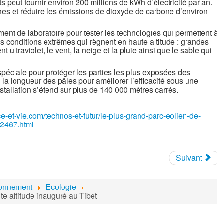
 peut fournir environ 200 millions de kWh d’électricité par an.
es et réduire les émissions de dioxyde de carbone d’environ
ment de laboratoire pour tester les technologies qui permettent 
es conditions extrêmes qui règnent en haute altitude : grandes
ltraviolet, le vent, la neige et la pluie ainsi que le sable qui
spéciale pour protéger les parties les plus exposées des
la longueur des pâles pour améliorer l’efficacité sous une
stallation s’étend sur plus de 140 000 mètres carrés.
e-et-vie.com/technos-et-futur/le-plus-grand-parc-eolien-de-
22467.html
Suivant
ronnement
Ecologie
te altitude inauguré au Tibet