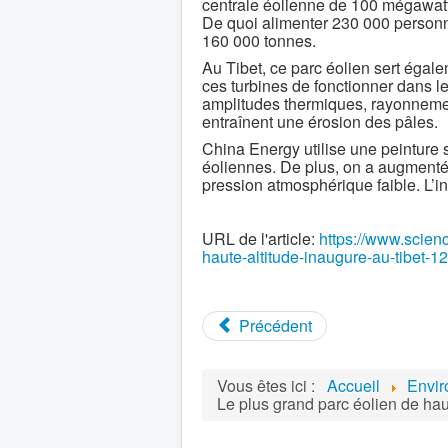
centrale éolienne de 100 mégawatts
De quoi alimenter 230 000 personn
160 000 tonnes.
Au Tibet, ce parc éolien sert égale
ces turbines de fonctionner dans l
amplitudes thermiques, rayonnement u
entraînent une érosion des pâles.
China Energy utilise une peinture 
éoliennes. De plus, on a augmenté 
pression atmosphérique faible. L’in
URL de l'article:
https://www.scienc
haute-altitude-inaugure-au-tibet-1
Précédent
Vous êtes ici :
Accueil
Envi
Le plus grand parc éolien de hau