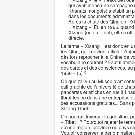
qui avait mené une campagne m
Khanats mongols) a établi un pro
dans les documents administratif
Après la chute des Qing en 1912
« Xīzang ». Et, en 1965, quan
Xizang (ou du Tibet), elle a off
directe.
Le terme « Xīzang » est donc en u
les Qing, qu'il devient officiel. Au
dès lors reprocher à la Chine de vo
vocabulaire courant ? Faut-il immé
des cartes et des consciences, au
1950 » (5) ?
Ce que j'ai vu au Musée d'art co
calligraphie de l'université de Lha
pancartes et affiches en rue à Lha
librairies ou dans une entreprise d
ces accusations gratuites... Sans p
Xizang-Tibet !
On pourrait inverser la question: p
« Tibet »? Pourquoi rejeter le term
qu'une région, province ou pays c
Vouloir conserver la dénomination 