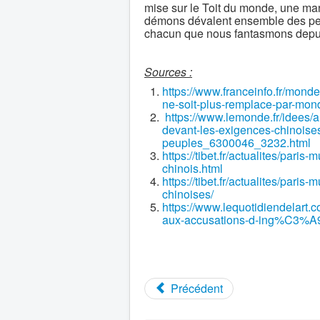
mise sur le Toit du monde, une mani
démons dévalent ensemble des pen
chacun que nous fantasmons depui
Sources :
https://www.franceinfo.fr/mond
ne-soit-plus-remplace-par-mo
https://www.lemonde.fr/idees/a
devant-les-exigences-chinoises-
peuples_6300046_3232.html
https://tibet.fr/actualites/pari
chinois.html
https://tibet.fr/actualites/pari
chinoises/
https://www.lequotidiendelart
aux-accusations-d-ing%C3%A9
Précédent