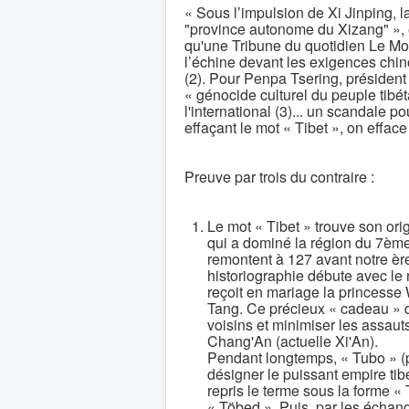
« Sous l’impulsion de Xi Jinping, 
"province autonome du Xizang" », é
qu'une Tribune du quotidien Le Mo
l’échine devant les exigences chino
(2). Pour Penpa Tsering, président
« génocide culturel du peuple tibét
l'international (3)... un scandale po
effaçant le mot « Tibet », on efface 
Preuve par trois du contraire :
Le mot « Tibet » trouve son or
qui a dominé la région du 7èm
remontent à 127 avant notre ère
historiographie débute avec le
reçoit en mariage la princesse
Tang. Ce précieux « cadeau » d
voisins et minimiser les assauts
Chang'An (actuelle Xi'An).
Pendant longtemps, « Tubo » (p
désigner le puissant empire tib
repris le terme sous la forme «
« Töbed ». Puis, par les échan