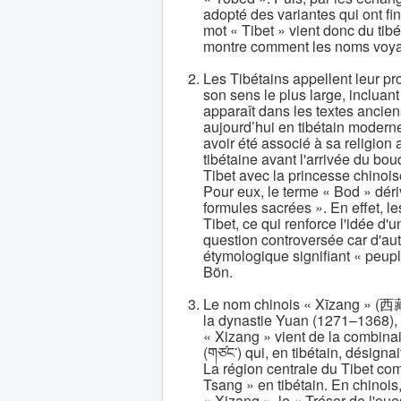
adopté des variantes qui ont fin
mot « Tibet » vient donc du tibé
montre comment les noms voyage
Les Tibétains appellent leur pr
son sens le plus large, incluan
apparaît dans les textes ancien
aujourd’hui en tibétain modern
avoir été associé à sa religion 
tibétaine avant l'arrivée du b
Tibet avec la princesse chino
Pour eux, le terme « Bod » dériv
formules sacrées ». En effet, le
Tibet, ce qui renforce l'idée d'u
question controversée car d'au
étymologique signifiant « peupl
Bön.
Le nom chinois « Xīzang » (西藏)
la dynastie Yuan (1271–1368), l
« Xizang » vient de la combinais
(གཙང་) qui, en tibétain, désigna
La région centrale du Tibet co
Tsang » en tibétain. En chinois,
« Xizang », le « Trésor de l'ou