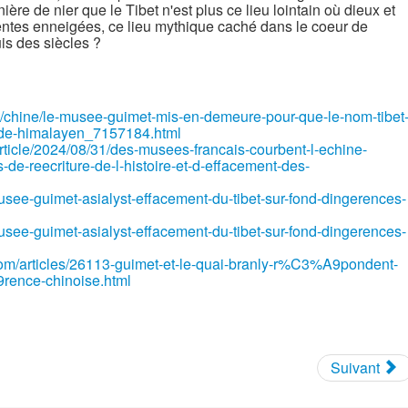
ère de nier que le Tibet n'est plus ce lieu lointain où dieux et
tes enneigées, ce lieu mythique caché dans le coeur de
s des siècles ?
e/chine/le-musee-guimet-mis-en-demeure-pour-que-le-nom-tibet
nde-himalayen_7157184.html
rticle/2024/08/31/des-musees-francais-courbent-l-echine-
de-reecriture-de-l-histoire-et-d-effacement-des-
s-musee-guimet-asialyst-effacement-du-tibet-sur-fond-dingerences-
s-musee-guimet-asialyst-effacement-du-tibet-sur-fond-dingerences-
.com/articles/26113-guimet-et-le-quai-branly-r%C3%A9pondent-
rence-chinoise.html
Suivant