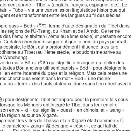
alement donné « Tibet » (anglais, français, espagnol, etc.). Le
tain « Tubo » via une transmission linguistique historique qui
nt et se transforment entre les langues au fil des siècles.
opre pays « Bod » (བོད་), terme d'auto-désignation du Tibet dans
t les régions de l'Ü-Tsang, du Kham et de l'Amdo. Ce terme
s dès l’empire tibétain (7ème au 9ème siècle) et persiste encor
e. Certains chercheurs suggèrent que le nom du pays pourrait
ancestrale, le Bön, qui a profondément influencé la culture
ouddhisme au Tibet (au 7ème siècle, le bouddhisme arrive au
ise Wencheng).
e du mot « Bön » (བོན་) qui signifie « invoquer ou réciter des
s textes Bön anciens utilisent parfois « Bod » pour désigner le
n lien entre l'identité du pays et la religion. Mais cela reste une
tres chercheurs voient dans le mot « Bod » une racine
e » ou « terre » des hauts plateaux, donc sans lien direct avec l
 pour désigner le Tibet est apparu pour la première fois sous
orsque les Mongols ont intégré le Tibet dans leur empire.
on entre « xi » qui signifie « ouest » en chinois, et « tsang »
it la région autour de Xigazé.
mprenant les villes de Lhassa et de Xigazé était nommée « Ü-
 le caractère « zang » 藏 désigne « trésor », ce qui fait de
est » ». En 1720, lors de la dynastie des Qing, l'empereur Kangxi