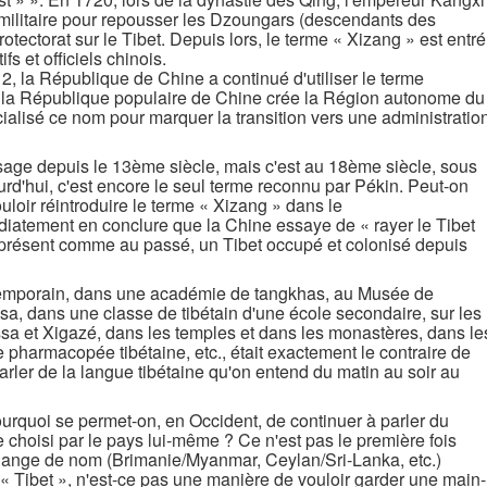
ilitaire pour repousser les Dzoungars (descendants des
tectorat sur le Tibet. Depuis lors, le terme « Xizang » est entré
s et officiels chinois.
, la République de Chine a continué d'utiliser le terme
d la République populaire de Chine crée la Région autonome du
icialisé ce nom pour marquer la transition vers une administratio
sage depuis le 13ème siècle, mais c'est au 18ème siècle, sous
jourd'hui, c'est encore le seul terme reconnu par Pékin. Peut-on
uloir réintroduire le terme « Xizang » dans le
diatement en conclure que la Chine essaye de « rayer le Tibet
 présent comme au passé, un Tibet occupé et colonisé depuis
ntemporain, dans une académie de tangkhas, au Musée de
ssa, dans une classe de tibétain d'une école secondaire, sur les
ssa et Xigazé, dans les temples et dans les monastères, dans le
e pharmacopée tibétaine, etc., était exactement le contraire de
arler de la langue tibétaine qu'on entend du matin au soir au
ourquoi se permet-on, en Occident, de continuer à parler du
e choisi par le pays lui-même ? Ce n'est pas le première fois
hange de nom (Brimanie/Myanmar, Ceylan/Sri-Lanka, etc.)
« Tibet », n'est-ce pas une manière de vouloir garder une main-