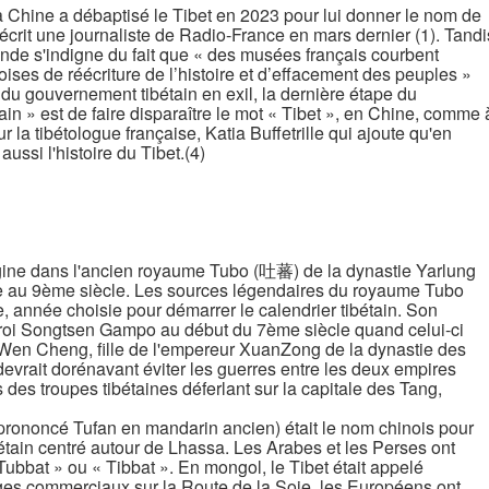
la Chine a débaptisé le Tibet en 2023 pour lui donner le nom de
crit une journaliste de Radio-France en mars dernier (1). Tandi
nde s'indigne du fait que « des musées français courbent
ises de réécriture de l’histoire et d’effacement des peuples »
 du gouvernement tibétain en exil, la dernière étape du
ain » est de faire disparaître le mot « Tibet », en Chine, comme 
ur la tibétologue française, Katia Buffetrille qui ajoute qu'en
aussi l'histoire du Tibet.(4)
igine dans l'ancien royaume Tubo (吐蕃) de la dynastie Yarlung
e au 9ème siècle. Les sources légendaires du royaume Tubo
, année choisie pour démarrer le calendrier tibétain. Son
 roi Songtsen Gampo au début du 7ème siècle quand celui-ci
 Wen Cheng, fille de l'empereur XuanZong de la dynastie des
evrait dorénavant éviter les guerres entre les deux empires
 des troupes tibétaines déferlant sur la capitale des Tang,
rononcé Tufan en mandarin ancien) était le nom chinois pour
étain centré autour de Lhassa. Les Arabes et les Perses ont
 Tubbat » ou « Tibbat ». En mongol, le Tibet était appelé
ges commerciaux sur la Route de la Soie, les Européens ont