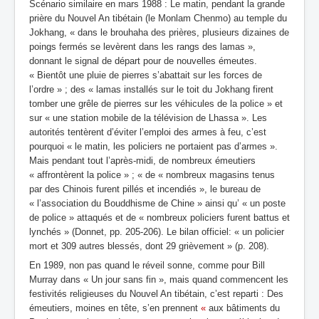
Scénario similaire en mars 1988 : Le matin, pendant la grande
prière du Nouvel An tibétain (le Monlam Chenmo) au temple du
Jokhang, « dans le brouhaha des prières, plusieurs dizaines de
poings fermés se levèrent dans les rangs des lamas »,
donnant le signal de départ pour de nouvelles émeutes.
« Bientôt une pluie de pierres s’abattait sur les forces de
l’ordre » ; des « lamas installés sur le toit du Jokhang firent
tomber une grêle de pierres sur les véhicules de la police » et
sur « une station mobile de la télévision de Lhassa ». Les
autorités tentèrent d’éviter l’emploi des armes à feu, c’est
pourquoi « le matin, les policiers ne portaient pas d’armes ».
Mais pendant tout l’après-midi, de nombreux émeutiers
« affrontèrent la police » ; « de « nombreux magasins tenus
par des Chinois furent pillés et incendiés », le bureau de
« l’association du Bouddhisme de Chine » ainsi qu’ « un poste
de police » attaqués et de « nombreux policiers furent battus et
lynchés » (Donnet, pp. 205-206). Le bilan officiel: « un policier
mort et 309 autres blessés, dont 29 grièvement » (p. 208).
En 1989, non pas quand le réveil sonne, comme pour Bill
Murray dans « Un jour sans fin », mais quand commencent les
festivités religieuses du Nouvel An tibétain, c’est reparti : Des
émeutiers, moines en tête, s’en prennent
«
aux bâtiments du