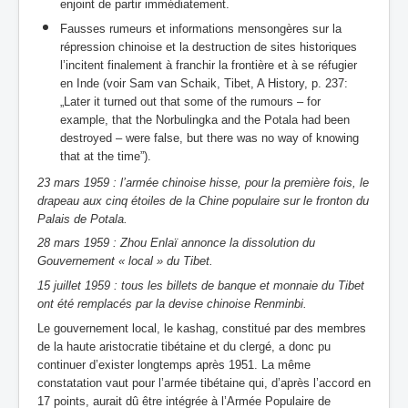
enjoint de partir immédiatement.
Fausses rumeurs et informations mensongères sur la
répression chinoise et la destruction de sites historiques
l’incitent finalement à franchir la frontière et à se réfugier
en Inde (voir Sam van Schaik, Tibet, A History, p. 237:
„Later it turned out that some of the rumours – for
example, that the Norbulingka and the Potala had been
destroyed – were false, but there was no way of knowing
that at the time”).
23 mars 1959
: l’armée chinoise hisse, pour la première fois, le
drapeau aux cin
q étoiles de la Chine populaire sur le fronton du
Palais de Potala.
28 mars 1959
: Zhou Enlaï annonce la dissolution du
Gouvernement « local » du Tibet.
15 juillet 1959
: tous les billets de banque et monnaie du Tibet
ont été remplacés par la devise chinoise Renminbi.
Le gouvernement local, le kashag, constitué par des membres
de la haute aristocratie tibétaine et du clergé, a donc pu
continuer d’exister longtemps après 1951. La même
constatation vaut pour l’armée tibétaine qui, d’après l’accord en
17 points, aurait dû être intégrée à l’Armée Populaire de