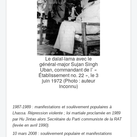
Le dalaï-lama avec le
général-major Sujan Singh
Uban, commandant de l’ «
Établissement no. 22 », le 3
juin 1972 (Photo : auteur
inconnu)
1987-1989
: manifestations et soulèvement populaires à
Lhassa. Répression violente ; loi martiale proclamée en 1989
par Hu Jintao alors Secrétaire du Parti communiste de la RAT
(levée en avril 1990).
10 mars 2008
: soulèvement populaire et manifestations