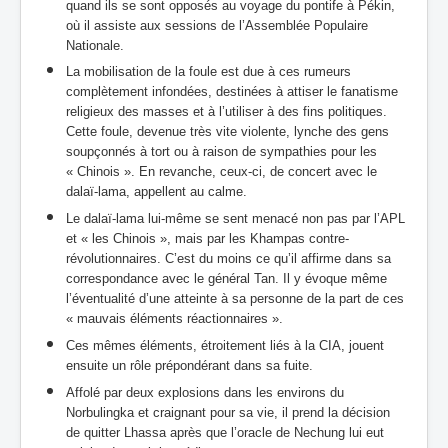
quand ils se sont opposés au voyage du pontife à
Pékin
,
où il assiste aux sessions de l’Assemblée Populaire
Nationale.
La mobilisation de la foule est due à ces rumeurs
complètement infondées, destinées à attiser le fanatisme
religieux des masses et à l’utiliser à des fins politiques.
Cette foule, devenue très vite violente, lynche des gens
soupçonnés à tort ou à raison de sympathies pour les
« Chinois ». En revanche, ceux-ci, de concert avec le
dalaï-lama, appellent au calme.
Le dalaï-lama lui-même se sent menacé non pas par l’APL
et « les Chinois », mais par les Khampas contre-
révolutionnaires. C’est du moins ce qu’il affirme dans sa
correspondance avec le général Tan. Il y évoque même
l’éventualité d’une atteinte à sa personne de la part de ces
« mauvais éléments réactionnaires ».
Ces mêmes éléments, étroitement liés à la CIA, jouent
ensuite un rôle prépondérant dans sa fuite.
Affolé par deux explosions dans les environs du
Norbulingka et craignant pour sa vie, il prend la décision
de quitter Lhassa après que l’oracle de Nechung lui eut