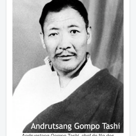
Andrugstang Gompo Tashi, chef de file des