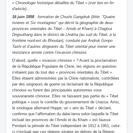
« Chronologie historique détaillée du Tibet » (voir lien en fin
d'article)...
16 juin 1958
: formation de Chushi Gangdruk (littér. “Quatre
rivières et Six montagnes” qui décrit la géographie de deux
provinces orientales du Tibet – Amdo et Kham) à Chagtsa
Drigouthang dans le district de Lhokha (au sud du Tibet, à la
frontière nord-est du Bhoutan), conduite par Andruk Gonpo
Tashi et d’autres dirigeants du Tibet oriental pour mener une
résistance armée contre l’invasion chinoise.
D’abord, quelle « invasion chinoise » ? Avant la proclamation
de la République Populaire de Chine, les régions en question
n’étaient pas du tout des « provinces orientales du Tibet ».
Elles étaient administrées par la Chine nationaliste, contrôlées
par des seigneurs de guerre se réclamant de la République
chinoise ou furent des principautés autonomes sous
souveraineté chinoise. Elles ne faisaient pas partie du « Tibet
politique » sous le contrôle du gouvernement de Lhassa. Ainsi,
le sinologue allemand Hoppe, un « ami du Tibet » déclaré,
confirme que l’affirmation du dalaï-lama selon laquelle le Tibet
incluait les provinces de l’Amdo et du Kham « est fausse.
Pendant la période du Tibet indépendant de 1912 à 1951, celui-
ci n‘incluait pas ces régions situées en dehors de la Région