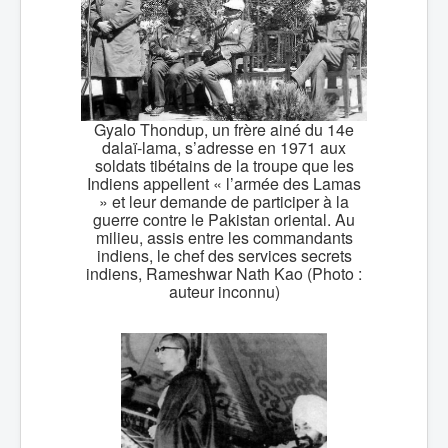
Gyalo Thondup, un frère ainé du 14e
dalaï-lama, s’adresse en 1971 aux
soldats tibétains de la troupe que les
Indiens appellent « l’armée des Lamas
» et leur demande de participer à la
guerre contre le Pakistan oriental. Au
milieu, assis entre les commandants
indiens, le chef des services secrets
indiens, Rameshwar Nath Kao (Photo :
auteur inconnu)