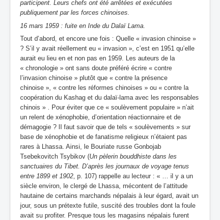
participent. Leurs chefs ont été arrêtées et exécutées
publiquement par les forces chinoises.
16 mars 1959
: fuite en Inde du Dalaï Lama.
Tout d’abord, et encore une fois : Quelle « invasion chinoise »
? S’il y avait réellement eu « invasion », c’est en 1951 qu’elle
aurait eu lieu en et non pas en 1959. Les auteurs de la
« chronologie » ont sans doute préféré écrire « contre
l’invasion chinoise » plutôt que « contre la présence
chinoise », « contre les réformes chinoises » ou « contre la
coopération du Kashag et du dalaï-lama avec les responsables
chinois » . Pour éviter que ce « soulèvement populaire » n’ait
un relent de xénophobie, d’orientation réactionnaire et de
démagogie ? Il faut savoir que de tels « soulèvements » sur
base de xénophobie et de fanatisme religieux n’étaient pas
rares à Lhassa. Ainsi, le Bouriate russe
Gonbojab
Tsebekovitch Tsybikov (
Un
pèlerin
bouddhiste dans les
sanctuaires du Tibet.
D’après les journaux de voyage tenus
entre 1899 et 1902
, p. 107) rappelle au lecteur : « … il y a un
siècle environ, le clergé de Lhassa, mécontent de l’attitude
hautaine de certains marchands népalais à leur égard, avait un
jour, sous un prétexte futile, suscité des troubles dont la foule
avait su profiter. Presque tous les magasins népalais furent