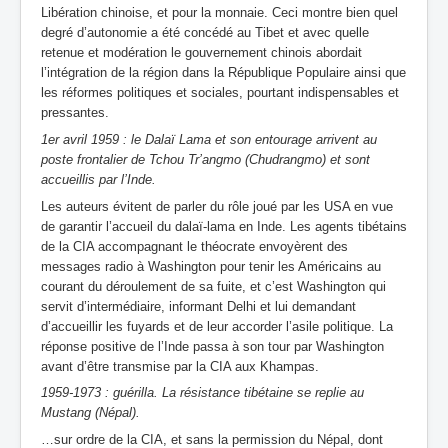
Libération chinoise, et pour la monnaie. Ceci montre bien quel
degré d’autonomie a été
concédé
au Tibet et avec quelle
retenue et modération le gouvernement chinois abordait
l’intégration de la région dans la République Populaire ainsi que
les réformes politiques et sociales, pourtant indispensables et
pressantes.
1er avril 1959
: le Dalaï Lama et son entourage arrivent au
poste frontalier de Tchou Tr’angmo (Chudrangmo) et sont
accueillis par l’Inde.
Les auteurs évitent de parler du rôle
joué par les
USA en vue
de garantir l’accueil du
dalaï-lama
en Inde. Les agents tibétains
de la CIA accompagnant le théocrate envoyèrent des
messages radio à Washington pour tenir les Américains au
courant du déroulement de sa fuite, et c’est Washington qui
servit d’intermédiaire, informant Delhi et lui demandant
d’accueillir les fuyards et de leur accorder l’asile politique. La
réponse positive de l’Inde passa à son tour par Washington
avant d’être transmise par la CIA aux Khampas.
1959-1973
: guérilla. La résistance tibétaine se replie au
Mustang (Népal).
…sur ordre de la CIA, et sans la permission du Népal, dont