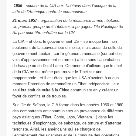
1956
: soutien de la CIA aux Tibétains dans l’optique de la
lutte de l’Amérique contre le communisme.
21 mars 1957
: organisation de la résistance armée tibétaine.
Un premier groupe de 6 Tibétains a pu gagner l’île Pacifique de
Sa‘pan pour être entraîné par la CIA.
La CIA – et donc le gouvernement US – se moque bien non
seulement de la souveraineté chinoise, mais aussi de celle du
gouvernement tibétain, car l’ingérence américaine (surtout des
vols d’approvisionnement en armes) a lieu sans l’approbation
du
kashag
ou du Dalaï Lama. On raconte d’ailleurs que le chef
de la CIA ne sut même pas trouver le Tibet sur une
mappemonde ; et il est établi que les USA n’avaient à aucun
moment l’intention de reconnaître un Tibet indépendant. Leur
seul but était de nuire à la Chine communiste en y créant un
foyer de conflits et de troubles.
Sur l’île de Saïpan, la CIA forme dans les années 1950 et 1960
des combattants anticommunistes en provenance de différents
pays asiatiques (Tibet, Corée, Laos, Vietnam…) dans les
techniques d’espionnage, de sabotage, de torture et d’attentat
terroriste. Ainsi, les américains qui se chargent de
l’entraînement des
khampas
et de la conduite des opérations