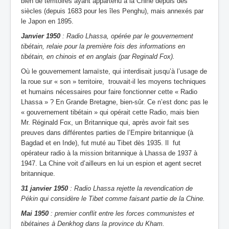
bien de territoires ayant appartenu à la Chine depuis des
siècles (depuis 1683 pour les îles Penghu), mais annexés par
le Japon en 1895.
Janvier 1950
: Radio Lhassa, opérée par le gouvernement
tibétain, relaie pour la première fois des informations en
tibétain, en chinois et en anglais (par Reginald Fox).
Où le gouvernement lamaïste, qui interdisait jusqu’à l’usage de
la roue sur « son » territoire, trouvait-il les moyens techniques
et humains nécessaires pour faire fonctionner cette « Radio
Lhassa » ? En Grande Bretagne, bien-sûr. Ce n’est donc pas le
« gouvernement tibétain » qui opérait cette Radio, mais bien
Mr. Réginald Fox, un Britannique qui, après avoir fait ses
preuves dans différentes parties de l’Empire britannique (à
Bagdad et en Inde), fut muté au Tibet dès 1935. Il fut
opérateur radio à la mission britannique à Lhassa de 1937 à
1947. La Chine voit d’ailleurs en lui un espion et agent secret
britannique.
31 janvier 1950
: Radio Lhassa rejette la revendication de
Pékin qui considère le Tibet comme faisant partie de la Chine.
Mai 1950
: premier conflit entre les forces communistes et
tibétaines à Denkhog dans la province du Kham.