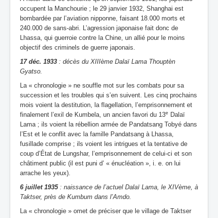
occupent la Manchourie ; le 29 janvier 1932, Shanghai est
bombardée par l’aviation nipponne, faisant 18.000 morts et
240.000 de sans-abri. L’agression japonaise fait donc de
Lhassa, qui guerroie contre la Chine, un allié pour le moins
objectif des criminels de guerre japonais.
17 déc. 1933
: décès du XIIIème Dalaï Lama Thouptèn
Gyatso.
La « chronologie » ne souffle mot sur les combats pour sa
succession et les troubles qui s’en suivent. Les cinq prochains
mois voient la destitution, la flagellation, l’emprisonnement et
e
finalement l’exil de Kumbela, un ancien favori du 13
Dalaï
Lama ; ils voient la rébellion armée de Pandatsang Tobyé dans
l’Est et le conflit avec la famille Pandatsang à Lhassa,
fusillade comprise ; ils voient les intrigues et la tentative de
coup d’État de Lungshar, l’emprisonnement de celui-ci et son
châtiment public (il est puni d’ « énucléation », i. e. on lui
arrache les yeux).
6 juillet 1935
: naissance de l’actuel Dalaï Lama, le XIVème, à
Taktser, près de Kumbum dans l’Amdo.
La « chronologie » omet de préciser que le village de Taktser