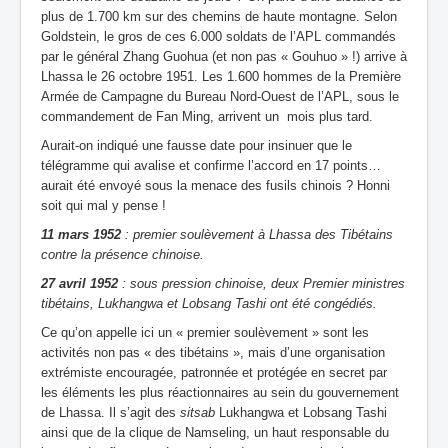
plus de 1.700 km sur des chemins de haute montagne. Selon
Goldstein, le gros de ces 6.000 soldats de l’APL commandés
par le général Zhang Guohua (et non pas « Gouhuo » !) arrive à
Lhassa le 26 octobre 1951. Les 1.600 hommes de la Première
Armée de Campagne du Bureau Nord-Ouest de l’APL, sous le
commandement de Fan Ming, arrivent un mois plus tard.
Aurait-on indiqué une fausse date pour insinuer que le
télégramme qui avalise et confirme l’accord en 17 points…
aurait été envoyé sous la menace des fusils chinois ? Honni
soit qui mal y pense !
11 mars 1952
: premier soulèvement à Lhassa des Tibétains
contre la présence chinoise.
27 avril 1952
: sous pression chinoise, deux Premier ministres
tibétains, Lukhangwa et Lobsang Tashi ont été congédiés.
Ce qu’on appelle ici un « premier soulèvement » sont les
activités non pas « des tibétains », mais d’une organisation
extrémiste encouragée, patronnée et protégée en secret par
les éléments les plus réactionnaires au sein du gouvernement
de Lhassa. Il s’agit des
sitsab
Lukhangwa et Lobsang Tashi
ainsi que de la clique de Namseling, un haut responsable du