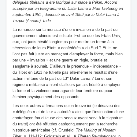
délégués tibétains a été fabriqué sur place à Pékin. Accord
accepté par un télégramme du Dalaï Lama à Mao Tsétoung en
septembre 1951 ; dénoncé en avril 1959 par le Dalaï Lama à
Tezpur (Assam), Inde.
La remarque sur la menace d’une « invasion » de la part du
gouvernement chinois est ridicule. Est-ce-que les Etats Unis,
eux, ont jadis hésité longtemps pour mettre un terme à la
sécession de leurs Etats « confédérés » du Sud ? Et ils ne
l’ont pas fait juste en menaçant d’employer la force, mais bien
par une « invasion » et une guerre en règle, brutale et
sanglante à souhait. D’ailleurs la prétendue « indépendance »
du Tibet en 1913 ne fut-elle pas elle-même le résultat d’une
e
action militaire de la part du 13
Dalaï Lama ? Lui et son
régime « militarisé » n’ont d’ailleurs jamais hésité à employer
la force et la violence pour agrandir leur territoire ou pour
éliminer physiquement des opposants.
Les deux autres affirmations qu’on trouve ici (le désaveu des
« délégués » et de leur « autorité » ainsi que l’insinuation d’une
contrefaçon frauduleuse des sceaux ayant servi à la signature
du traité) ont été réfutées catégoriquement par la recherche
historique américaine (cf. Grunfeld,
The Making of Modern
Tibet
, p. 111-112; Goldstein et al.,
A Tibetan Revolutionary
, p.