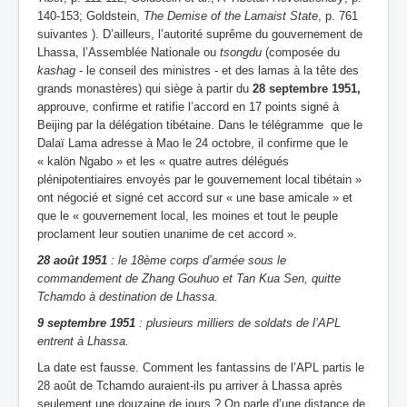
140-153; Goldstein,
The Demise of the Lamaist State
, p. 761
suivantes ). D’ailleurs, l’autorité suprême du gouvernement de
Lhassa, l’Assemblée Nationale ou
tsongdu
(composée du
kashag
- le conseil des ministres - et des lamas à la tête des
grands monastères) qui siège à partir du
28 septembre 1951,
approuve, confirme et ratifie l’accord en 17 points signé à
Beijing par la délégation tibétaine. Dans le télégramme que le
Dalaï Lama adresse à Mao le 24 octobre, il confirme que le
« kalön Ngabo » et les « quatre autres délégués
plénipotentiaires envoyés par le gouvernement local tibétain »
ont négocié et signé cet accord sur « une base amicale » et
que le « gouvernement local, les moines et tout le peuple
proclament leur soutien unanime de cet accord ».
28 août 1951
: le 18ème corps d’armée sous le
commandement de Zhang Gouhuo et Tan Kua Sen, quitte
Tchamdo à destination de Lhassa.
9 septembre 1951
: plusieurs milliers de soldats de l’APL
entrent à Lhassa.
La date est fausse. Comment les fantassins de l’APL partis le
28 août de Tchamdo auraient-ils pu arriver à Lhassa après
seulement une douzaine de jours ? On parle d’une distance de