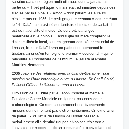
se situe dans une région multi-ethnique qui n’a jamais fait
partie du « Tibet politique », mais était administrée depuis des
siècles par la Chine. L’« Amdo » dont parlent les auteurs
n’existe pas en 1935. Le petit garçon « reconnu » comme étant
e
le 14
Dalaï Lama est né sur territoire chinois et de ce fait, il
est de nationalité chinoise. De surcroît, sa langue
maternelle est le chinois : Tandis que sa mère comprend le
dialecte tibétain local, tout en ignorant complètement celui de
Lhassa, le futur Dalaï Lama ne parle ni ne comprend le
tibétain, ainsi qu’en témoigne le premier « occidental » qui le
rencontre au monastère de Kumbum, le jésuite allemand
Matthias Hermanns.
1936
: reprise des relations avec la Grande-Bretagne ; une
mission de l’Inde britannique ouvre à Lhassa. Sir Basil Gould,
Political Officer du Sikkim se rend à Lhassa.
L’invasion de la Chine par le Japon impérial et même la
Deuxième Guerre Mondiale ne figurent pas dans cette
« chronologie ». Ce sont apparemment des évènements
mineurs qui ne méritent pas d’être mentionnés. On évite ainsi
de parler : - du refus de Lhassa de laisser passer le
ravitaillement allié destiné troupes chinoises résistant à
l’envahisseur nippon ; - de sa « neutralité » bienveillante et