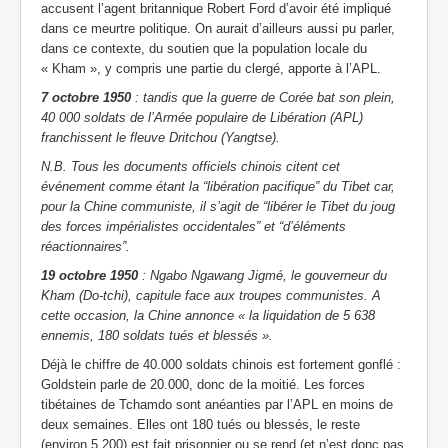
accusent l’agent britannique Robert Ford d’avoir été impliqué
dans ce meurtre politique. On aurait d’ailleurs aussi pu parler,
dans ce contexte, du soutien que la population locale du
« Kham », y compris une partie du clergé, apporte à l’APL.
7 octobre 1950
: tandis que la guerre de Corée bat son plein,
40 000 soldats de l’Armée populaire de Libération (APL)
franchissent le fleuve Dritchou (Yangtse).
N.B. Tous les documents officiels chinois citent cet
événement comme étant la “libération pacifique” du Tibet car,
pour la Chine communiste, il s’agit de “libérer le Tibet du joug
des forces impérialistes occidentales” et “d’éléments
réactionnaires”.
19 octobre 1950
: Ngabo Ngawang Jigmé, le gouverneur du
Kham (Do-tchi), capitule face aux troupes communistes. A
cette occasion, la Chine annonce « la liquidation de 5 638
ennemis, 180 soldats tués et blessés ».
Déjà le chiffre de 40.000 soldats chinois est fortement gonflé :
Goldstein parle de 20.000, donc de la moitié. Les forces
tibétaines de Tchamdo sont anéanties par l’APL en moins de
deux semaines. Elles ont 180 tués ou blessés, le reste
(environ 5.200) est fait prisonnier ou se rend (et n’est donc pas