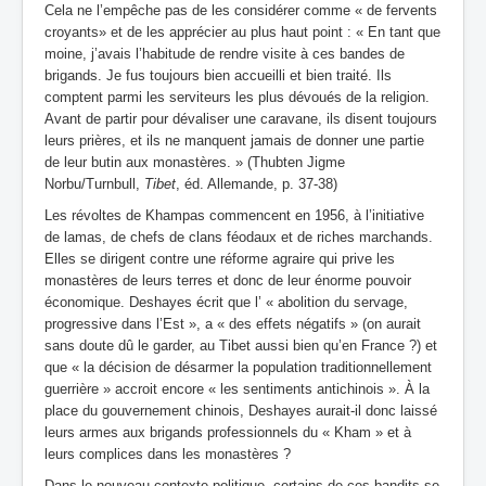
Cela ne l’empêche pas de les considérer comme « de fervents
croyants» et de les apprécier au plus haut point : « En tant que
moine, j’avais l’habitude de rendre visite à ces bandes de
brigands. Je fus toujours bien accueilli et bien traité. Ils
comptent parmi les serviteurs les plus dévoués de la religion.
Avant de partir pour dévaliser une caravane, ils disent toujours
leurs prières, et ils ne manquent jamais de donner une partie
de leur butin aux monastères. » (Thubten Jigme
Norbu/Turnbull,
Tibet
, éd. Allemande, p. 37-38)
Les révoltes de Khampas commencent en 1956, à l’initiative
de lamas, de chefs de clans féodaux et de riches marchands.
Elles se dirigent contre une réforme agraire qui prive les
monastères de leurs terres et donc de leur énorme pouvoir
économique. Deshayes écrit que l’ « abolition du servage,
progressive dans l’Est », a « des effets négatifs » (on aurait
sans doute dû le garder, au Tibet aussi bien qu’en France ?) et
que « la décision de désarmer la population traditionnellement
guerrière » accroit encore « les sentiments antichinois ». À la
place du gouvernement chinois, Deshayes aurait-il donc laissé
leurs armes aux brigands professionnels du « Kham » et à
leurs complices dans les monastères ?
Dans le nouveau contexte politique, certains de ces bandits se