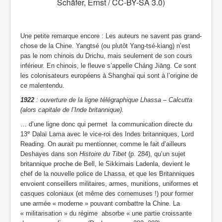
Schäfer, Ernst / CC-BY-SA 3.0)
Une petite remarque encore : Les auteurs ne savent pas grand-
chose de la Chine. Yangtsé (ou plutôt Yang-tsé-kiang) n’est
pas le nom chinois du Drichu, mais seulement de son cours
inférieur. En chinois, le fleuve s’appelle Cháng Jiāng. Ce sont
les colonisateurs européens à Shanghai qui sont à l’origine de
ce malentendu.
1922
: ouverture de la ligne télégraphique Lhassa – Calcutta
(alors capitale de l’Inde britannique).
…
d’une ligne donc qui permet la communication directe du
e
13
Dalaï Lama avec le vice-roi des Indes britanniques, Lord
Reading. On aurait pu mentionner, comme le fait d’ailleurs
Deshayes dans son
Histoire du Tibet
(p. 284), qu’un sujet
britannique proche de Bell, le Sikkimais Ladenla, devient le
chef de la nouvelle police de Lhassa, et que les Britanniques
envoient conseillers militaires, armes, munitions, uniformes et
casques coloniaux (et même des cornemuses !) pour former
une armée « moderne » pouvant combattre la Chine. La
« militarisation » du régime absorbe « une partie croissante