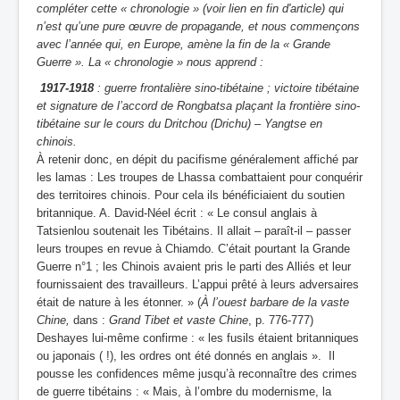
compléter cette « chronologie » (voir lien en fin d'article) qui
n’est qu’une pure œuvre de propagande, et nous commençons
avec l’année qui, en Europe, amène la fin de la « Grande
Guerre ». La « chronologie » nous apprend :
1917-1918
: guerre frontalière sino-tibétaine ; victoire tibétaine
et signature de l’accord de Rongbatsa plaçant la frontière sino-
tibétaine sur le cours du Dritchou (Drichu) – Yangtse en
chinois.
À retenir donc, en dépit du pacifisme généralement affiché par
les lamas : Les troupes de Lhassa combattaient pour conquérir
des territoires chinois. Pour cela ils bénéficiaient du soutien
britannique. A. David-Néel écrit : « Le consul anglais à
Tatsienlou soutenait les Tibétains. Il allait – paraît-il – passer
leurs troupes en revue à Chiamdo. C’était pourtant la Grande
Guerre n°1 ; les Chinois avaient pris le parti des Alliés et leur
fournissaient des travailleurs. L’appui prêté à leurs adversaires
était de nature à les étonner. » (
À l’ouest barbare de la vaste
Chine,
dans :
Grand Tibet et vaste Chine
, p. 776-777)
Deshayes lui-même confirme : « les fusils étaient britanniques
ou japonais ( !), les ordres ont été donnés en anglais ». Il
pousse les confidences même jusqu’à reconnaître des crimes
de guerre tibétains : « Mais, à l’ombre du modernisme, la