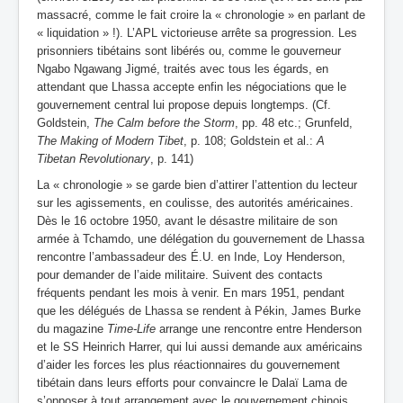
massacré, comme le fait croire la « chronologie » en parlant de
« liquidation » !). L’APL victorieuse arrête sa progression. Les
prisonniers tibétains sont libérés ou, comme le gouverneur
Ngabo Ngawang Jigmé, traités avec tous les égards, en
attendant que Lhassa accepte enfin les négociations que le
gouvernement central lui propose depuis longtemps.
(Cf.
Goldstein,
The Calm before the Storm
, pp. 48 etc.; Grunfeld,
The Making of Modern Tibet
, p. 108; Goldstein et al.:
A
Tibetan Revolutionary
, p. 141)
La « chronologie » se garde bien d’attirer l’attention du lecteur
sur les agissements, en coulisse, des autorités américaines.
Dès le 16 octobre 1950, avant le désastre militaire de son
armée à Tchamdo, une délégation du gouvernement de Lhassa
rencontre l’ambassadeur des É.U. en Inde, Loy Henderson,
pour demander de l’aide militaire. Suivent des contacts
fréquents pendant les mois à venir. En mars 1951, pendant
que les délégués de Lhassa se rendent à Pékin, James Burke
du magazine
Time-Life
arrange une rencontre entre Henderson
et le SS Heinrich Harrer, qui lui aussi demande aux américains
d’aider les forces les plus réactionnaires du gouvernement
tibétain dans leurs efforts pour convaincre le Dalaï Lama de
s’opposer à tout arrangement avec le gouvernement chinois.