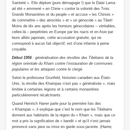
Sainteté ». Elle déplore (pure démagogie !) que le Dalaï Lama
ait été « emmené » en Chine « contre la volonté des Trois
Grands Monastères et du peuple » et accuse « les Chinois »
de commettre « des atrocités » et « un génocide » au Tibet!
Moins de dix ans après les horreurs génocidaires – véritables,
celles-là – perpétrées en Europe par les nazis et en Asie par
leurs alliés japonais, cette accusation gratuite, qui ne
correspond à aucun fait objectif, est d’une infamie à peine
croyable.
Début 1956
: généralisation des révoltes des Tibétains de la
région orientale du Kham contre l’instauration de communes
populaires et les attaques contre le clergé.
Selon le professeur Grunfeld, historien canadien aux États-
Unis, la révolte des Khampas n’est pas « généralisée », mais
limitée à certaines régions et à certains monastères
particulièrement récalcitrants.
Quand Heinrich Harrer parle pour la première fois des
« Khampas », il explique que c’est le nom que les Tibétains
donnent aux habitants de la région du « Kham », mais que ce
mot a pris la signification de « bandit » et qu’il n’est jamais
prononcé sans peur ou mise en garde sous-jacente. (Harrer,