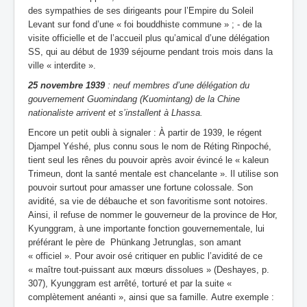
des sympathies de ses dirigeants pour l’Empire du Soleil
Levant sur fond d’une « foi bouddhiste commune » ; - de la
visite officielle et de l’accueil plus qu’amical d’une délégation
SS, qui au début de 1939 séjourne pendant trois mois dans la
ville « interdite ».
25 novembre 1939
: neuf membres d’une délégation du
gouvernement Guomindang (Kuomintang) de la Chine
nationaliste arrivent et s’installent à Lhassa.
Encore un petit oubli à signaler : À partir de 1939, le régent
Djampel Yéshé, plus connu sous le nom de Réting Rinpoché,
tient seul les rênes du pouvoir après avoir évincé le « kaleun
Trimeun, dont la santé mentale est chancelante ». Il utilise son
pouvoir surtout pour amasser une fortune colossale. Son
avidité, sa vie de débauche et son favoritisme sont notoires.
Ainsi, il refuse de nommer le gouverneur de la province de Hor,
Kyunggram, à une importante fonction gouvernementale, lui
préférant le père de Phünkang Jetrunglas, son amant
« officiel ». Pour avoir osé critiquer en public l’avidité de ce
« maître tout-puissant aux mœurs dissolues » (Deshayes, p.
307), Kyunggram est arrêté, torturé et par la suite «
complètement anéanti », ainsi que sa famille. Autre exemple :