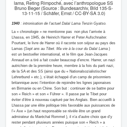
lama, Reting Rimpoché, avec l’anthropologue SS
Bruno Beger (Source : Bundesarchiv, Bild 135-S-
13-11-15 / Schäfer, Ernst / CC-BY-SA 3.0)
1940
: intronisation de l’actuel Dalaï Lama Tenzin Gyatso.
La « chronologie » ne mentionne pas non plus l’arrivée à
Lhassa, en 1945, de Heinrich Harrer et Peter Aufschnaiter.
Pourtant, le livre de Harrer où il raconte son séjour au pays des
Lamas (
Sept ans au Tibet. Ma vie à la cour du Dalaï Lama
.)
est un bestseller international, et le film que Jean-Jacques
Annaud en a tiré a fait couler beaucoup d’encre. Harrer, un nazi
autrichien de la première heure, membre à la fois du parti nazi,
de la SA et des SS (ainsi que du « Nationalsozialistischer
Lehrerbund » etc.), s’était échappé d’un camp de prisonniers
britannique avec l’intention de rejoindre les lignes japonaises
en Birmanie ou en Chine. Son but : continuer de se battre pour
son « Reich » et son « Führer ». Il passe par le Tibet pour
éviter d’être à nouveau capturé par les Anglais. Bien accueilli à
Lhassa par une élite politique très favorable aux puissances de
l’« Axe » (un haut responsable se révèle être un grand
admirateur du Maréchal Rommel ), il n’a d’autre choix que d’y
rester pendant plusieurs années puisque son « Reich » a