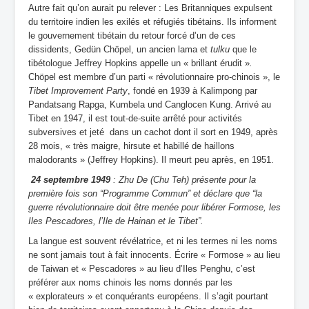
Autre fait qu’on aurait pu relever : Les Britanniques expulsent
du territoire indien les exilés et réfugiés tibétains. Ils informent
le gouvernement tibétain du retour forcé d’un de ces
dissidents, Gedün Chöpel, un ancien lama et
tulku
que le
tibétologue Jeffrey Hopkins appelle un « brillant érudit »
.
Chöpel est membre d’un parti « révolutionnaire pro-chinois », le
Tibet Improvement Party
, fondé en 1939 à Kalimpong par
Pandatsang Rapga, Kumbela und Canglocen Kung. Arrivé au
Tibet en 1947, il est tout-de-suite arrêté pour activités
subversives et jeté dans un cachot dont il sort en 1949, après
28 mois, « très maigre, hirsute et habillé de haillons
malodorants » (Jeffrey Hopkins). Il meurt peu après, en 1951.
24 septembre 1949
: Zhu De (Chu Teh) présente pour la
première fois son “Programme Commun” et déclare que “la
guerre révolutionnaire doit être menée pour libérer Formose, les
Iles Pescadores, l’Ile de Hainan et le Tibet”.
La langue est souvent révélatrice, et ni les termes ni les noms
ne sont jamais tout à fait innocents. Écrire « Formose » au lieu
de Taiwan et « Pescadores » au lieu d’Iles Penghu, c’est
préférer aux noms chinois les noms donnés par les
« explorateurs » et conquérants européens. Il s’agit pourtant