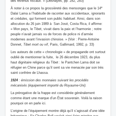
des revenus fiscaux. » (Deshayes, pp. 282, 283)
e
À noter à ce propos la grossièreté des mensonges que le 14
Dalaï Lama a l’habitude de raconter aux occidentaux, ignorants
et crédules, qui forment son public habituel. Ainsi, dans son
allocution du 26 juin 1989 à San José, Costa Rica, il affirme:
« Mon pays, le Tibet, vivait dans la paix et l’harmonie ; notre
peuple n’avait jamais vu de forces de police ni d’armée
modernes avant l’invasion chinoise. » (Voir : Pierre-Antoine
Donnet,
Tibet mort ou vif
, Paris, Gallimard, 1992, p. 33)
Les auteurs de cette « chronologie » de propagande ont surtout
oublié de mentionner la fuite, le 26 décembre 1923, du plus
haut dignitaire religieux du Tibet : le Pantchen Lama doit se
réfugier en Chine parce qu’il sent sa vie menacée par son très
saint confrère de Lhassa.
1924
: émission des monnaies suivant les procédés
mécanisés (équipement importé du Royaume-Uni).
La prérogative de la frappe est considérée généralement
comme étant une marque d’un État souverain. Voilà la raison
pourquoi on en parle ici.
L’origine de l’équipement montre déjà qu’il s’agissait d’une idée
britannique : Sir Charles Bell voulait ainsi faire miroiter aux