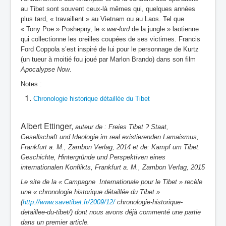
au Tibet sont souvent ceux-là mêmes qui, quelques années
plus tard, « travaillent » au Vietnam ou au Laos. Tel que
« Tony Poe » Poshepny, le «
war-lord
de la jungle » laotienne
qui collectionne les oreilles coupées de ses victimes. Francis
Ford Coppola s’est inspiré de lui pour le personnage de Kurtz
(un tueur à moitié fou joué par Marlon Brando) dans son film
Apocalypse Now
.
Notes :
Chronologie historique détaillée du Tibet
Albert Ettinger,
auteur de : Freies Tibet ? Staat,
Gesellschaft und Ideologie im real existierenden Lamaismus,
Frankfurt a. M., Zambon Verlag, 2014 et de: Kampf um Tibet.
Geschichte, Hintergründe und Perspektiven eines
internationalen Konflikts, Frankfurt a. M., Zambon Verlag, 2015
Le site de la « Campagne Internationale pour le Tibet » recèle
une « chronologie historique détaillée du Tibet »
(
http://www.savetibet.fr/2009/12/
chronologie-historique-
detaillee-du-tibet/) dont nous avons déjà commenté une partie
dans un premier article.