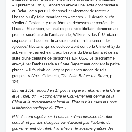
Au printemps 1951, Henderson envoie une lettre confidentielle
au Dalaï Lama pour lui déconseiller vivement de
rentrer à
Lhassa ou d’y faire rapatrier ses « trésors ». Il devrait plutôt
s’exiler à Ceylon et y transférer les richesses emportées de
Lhassa. Shakabpa, un haut responsable tibétain, demande au
premier secrétaire de l’ambassade, Wilkins, si les É.U. étaient
disposés à 1) soutenir financièrement et militairement des
„groupes“ tibétains qui se soulèveraient contre la Chine et 2) de
subvenir, le cas échéant, aux besoins du Dalaï Lama et de sa
suite d’une centaine de personnes aux USA. Le télégramme
envoyé par l’ambassade au
State Department
contient la petite
phrase: « Il faudrait de l‘argent pour encourager de tels
groupes. » (Voir : Goldstein,
The Calm Before the Storm
, p.
124)
23 mai 1951
: accord en 17 points signé à Pékin entre la Chine
et le Tibet, dit « Accord entre le Gouvernement central de la
Chine et le gouvernement local du Tibet sur les mesures pour
la libération pacifique du Tibet ».
N.B. Accord signé sous la menace d’une invasion du Tibet
central, et par des délégués qui n’avaient pas l’autorité du
gouvernement du Tibet. Par ailleurs, le sceau-signature des