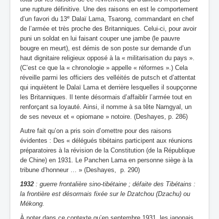
une rupture définitive. Une des raisons en est le comportement
e
d’un favori du 13
Dalaï Lama, Tsarong, commandant en chef
de l’armée et très proche des Britanniques. Celui-ci, pour avoir
puni un soldat en lui faisant couper une jambe (le pauvre
bougre en meurt), est démis de son poste sur demande d’un
haut dignitaire religieux opposé à la « militarisation du pays ».
(C’est ce que la « chronologie » appelle « réformes ».) Cela
réveille parmi les officiers des velléités de putsch et d’attentat
qui inquiètent le Dalaï Lama et derrière lesquelles il soupçonne
les Britanniques. Il tente désormais d’affaiblir l’armée tout en
renforçant sa loyauté. Ainsi, il nomme à sa tête Namgyal, un
de ses neveux et « opiomane » notoire. (Deshayes, p. 286)
Autre fait qu’on a pris soin d’omettre pour des raisons
évidentes : Des « délégués tibétains participent aux réunions
préparatoires à la révision de la Constitution (de la République
de Chine) en 1931. Le Panchen Lama en personne siège à la
tribune d’honneur … » (Deshayes, p. 290)
1932
: guerre frontalière sino-tibétaine ; défaite des Tibétains :
la frontière est désormais fixée sur le Dzatchou (Dzachu) ou
Mékong.
À noter dans ce contexte qu’en septembre 1931, les japonais