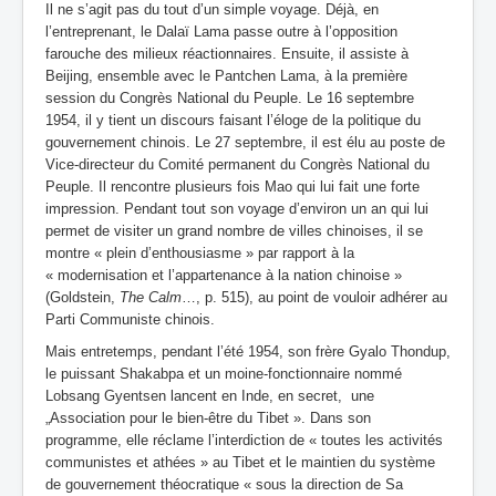
Il ne s’agit pas du tout d’un simple voyage. Déjà, en
l’entreprenant, le Dalaï Lama passe outre à l’opposition
farouche des milieux réactionnaires. Ensuite, il assiste à
Beijing, ensemble avec le Pantchen Lama, à la première
session du Congrès National du Peuple. Le 16 septembre
1954, il y tient un discours faisant l’éloge de la politique du
gouvernement chinois. Le 27 septembre, il est élu au poste de
Vice-directeur du Comité permanent du Congrès National du
Peuple. Il rencontre plusieurs fois Mao qui lui fait une forte
impression. Pendant tout son voyage d’environ un an qui lui
permet de visiter un grand nombre de villes chinoises, il se
montre « plein d’enthousiasme » par rapport à la
« modernisation et l’appartenance à la nation chinoise »
(Goldstein,
The Calm
…, p. 515), au point de vouloir adhérer au
Parti Communiste chinois.
Mais entretemps, pendant l’été 1954, son frère Gyalo Thondup,
le puissant Shakabpa et un moine-fonctionnaire nommé
Lobsang Gyentsen lancent en Inde, en secret, une
„Association pour le bien-être du Tibet ». Dans son
programme, elle réclame l’interdiction de « toutes les activités
communistes et athées » au Tibet et le maintien du système
de gouvernement théocratique « sous la direction de Sa