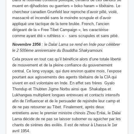
muent en djihadistes ou guerriers « boko haram » tibétains. Le
chercheur canadien Grunfeld leur reproche d’avoir pillé, violé,
massacré et incendié sans le moindre scrupule et d’avoir
appliqué une tactique de la terre brulée. French, l’ancien
dirigeant de la « Free Tibet Campaign », les caractérise
comme ayant été « ruthless » - sans scrupules et sans pitié.
Novembre 1956
: le Dalaï Lama se rend en Inde pour célébrer
le 2 500ème anniversaire du Bouddha Shakyamouni.
Cela prouve en tout cas qu’il bénéficie alors d’une totale liberté
de mouvement et de la pleine confiance du gouvernement
central. Ce long voyage, qui dure environ quatre mois, l’expose
pourtant aux agissements des agents tibétains de la CIA qui
vivent en exil volontaire en Inde. En effet ses frères Gyalo
Thondup et Thubten Jigme Norbu ainsi que Shakabpa et
Lukhangwa multiplient longues entrevues et contacts intensifs
afin de l’influencer et de le persuader de rejoindre leur camp et
de ne pas retourner au Tibet. Finalement, après deux
entretiens avec le premier ministre chinois Zhou Enlai, le Dalaï
Lama décide de ne pas se laisser suborner ou aguicher par les
chants de sirènes des exilés. Il est de retour à Lhassa le 1er
avril 1954.