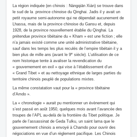
La région indiquée (en chinois : Nángqiān Xiàn) se trouve dans
le sud de la province chinoise du Qinghai. Jadis il y avait un
petit royaume semi-autonome qui ne dépendait aucunement de
Lhassa, mais de la province chinoise du Gansu et, depuis
1928, de la province nouvellement établie du Qinghai. La
prétendue province tibétaine du « Kham » est une fiction ; elle
n’a jamais existé comme une unité administrative tibétaine,
sauf dans les temps les plus reculés de l’empire tibétain il y a
e
bien plus de mille ans (avant le 9
siècle). L’utilisation de ce
nom historique tente à avaliser la revendication du
« gouvernement en exil » qui vise à l’établissement d’un
« Grand Tibet » et au nettoyage ethnique de larges parties du
territoire chinois peuplé de populations mixtes.
La même constatation vaut pour la « province tibétaine
d’Amdo ».
La « chronologie » aurait pu mentionner un évènement qui
s’est passé en août 1950, quelques mois avant l’avancée des
troupes de l’APL au-delà de la frontière du Tibet politique. Je
parle de l’assassinat de Geda Tulku, un saint lama que le
gouvernement chinois a envoyé à Chamdo pour ouvrir des
négociations en vue d’un règlement pacifique. Les Chinois