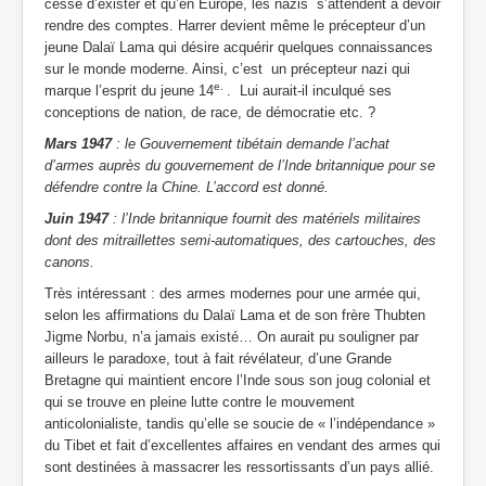
cessé d’exister et qu’en Europe, les nazis s’attendent à devoir
rendre des comptes. Harrer devient même le précepteur d’un
jeune Dalaï Lama qui désire acquérir quelques connaissances
sur le monde moderne. Ainsi, c’est un précepteur nazi qui
e.
marque l’esprit du jeune 14
. Lui aurait-il inculqué ses
conceptions de nation, de race, de démocratie etc. ?
Mars 1947
: le Gouvernement tibétain demande l’achat
d’armes auprès du gouvernement de l’Inde britannique pour se
défendre contre la Chine. L’accord est donné.
Juin 1947
: l’Inde britannique fournit des matériels militaires
dont des mitraillettes semi-automatiques, des cartouches, des
canons.
Très intéressant : des armes modernes pour une armée qui,
selon les affirmations du Dalaï Lama et de son frère Thubten
Jigme Norbu, n’a jamais existé… On aurait pu souligner par
ailleurs le paradoxe, tout à fait révélateur, d’une Grande
Bretagne qui maintient encore l’Inde sous son joug colonial et
qui se trouve en pleine lutte contre le mouvement
anticolonialiste, tandis qu’elle se soucie de « l’indépendance »
du Tibet et fait d’excellentes affaires en vendant des armes qui
sont destinées à massacrer les ressortissants d’un pays allié.