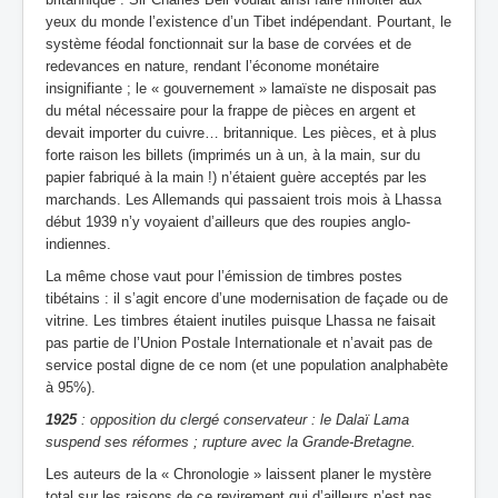
yeux du monde l’existence d’un Tibet indépendant. Pourtant, le
système féodal fonctionnait sur la base de corvées et de
redevances en nature, rendant l’économe monétaire
insignifiante ; le « gouvernement » lamaïste ne disposait pas
du métal nécessaire pour la frappe de pièces en argent et
devait importer du cuivre… britannique. Les pièces, et à plus
forte raison les billets (imprimés un à un, à la main, sur du
papier fabriqué à la main !) n’étaient guère acceptés par les
marchands. Les Allemands qui passaient trois mois à Lhassa
début 1939 n’y voyaient d’ailleurs que des roupies anglo-
indiennes.
La même chose vaut pour l’émission de timbres postes
tibétains : il s’agit encore d’une modernisation de façade ou de
vitrine. Les timbres étaient inutiles puisque Lhassa ne faisait
pas partie de l’Union Postale Internationale et n’avait pas de
service postal digne de ce nom (et une population analphabète
à 95%).
1925
: opposition du clergé conservateur : le Dalaï Lama
suspend ses réformes ; rupture avec la Grande-Bretagne.
Les auteurs de la « Chronologie » laissent planer le mystère
total sur les raisons
de ce revirement qui d’ailleurs n’est pas