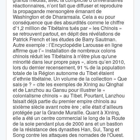
réactionnaires, n’ont fait que diffuser et reproduire
la propagande mensongère émanant de
Washington et de Dharamsala. Cela a eu pour
conséquence que des absurdités comme le chiffre
d’1,2 million de Tibétains tués par « les Chinois »
se retrouvent partout, en dépit des révélations de
Patrick French et les études de Barry Sautman.
Autre exemple : l’Encyclopédie Larousse en ligne
affirme que l’« installation de nombreux colons
chinois réduit les Tibétains à n'être plus qu'une
minorité dans leur propre pays », alors qu’en 2010,
lors du dernier recensement, 91 % de la population
totale de la Région autonome du Tibet étaient
d’ethnie tibétaine. Un volume de la collection « Que
sais-je ? » cite les exemples de Xining au Qinghai
et de Lanzhou au Gansu pour illustrer le «
colonialisme chinois » au Tibet. Pourtant, Lanzhou
faisait déjà partie du premier empire chinois au
sixième siècle avant notre ère ; elle était d’ailleurs
protégée par la Grande Muraille. Quant à Xining,
elle a été un centre commercial le long de la Route
de la soie pendant plus de 2000 ans et un bastion
de la résistance des dynasties Han, Sui, Tang et
Song contre les attaques des nomades de l'Ouest.