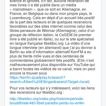
silence et ignorés. En fait, aucune recension de
mes livres n’a été publié dans un média
« mainstream », que ce soit en Allemagne, en
France, en Belgique ou dans mon propre pays, le
Luxembourg. Cela en dépit d’un accueil très positif
de la part des lecteurs et de quelques recensions
favorables sur des sites internet comme celui des
libres-penseurs de Weimar (Allemagne), celui d’un
groupe de réflexion italien, le CeSEM (le premier
livre a été publié en Italie), ou sur le site spécialisé
en langue française tibetdoc.org. La vidéo d’une
longue interview (en allemand) que j’ai pu donner à
Berlin au site d’information alternatif KenFM a eu
plus de trente mille vues et des centaines de
commentaires globalement très positifs. (Elle n’est
malheureusement plus disponible sur YouTube qui
a banni toutes les vidéos de ce canal, mais on peut
encore la trouver sous
https://kenfm.quadplay.tv/search?
search=Albert%20Ettinger&searchTarget=local
)
Pour vos lecteurs qui s’y intéressent, voici les liens
des recensions sur tibetdoc.org :
http://tibetdoc.org/index.php/histoire/periode-
bouddhiste/483-tibet-paradis-perdu-ou-enfer-