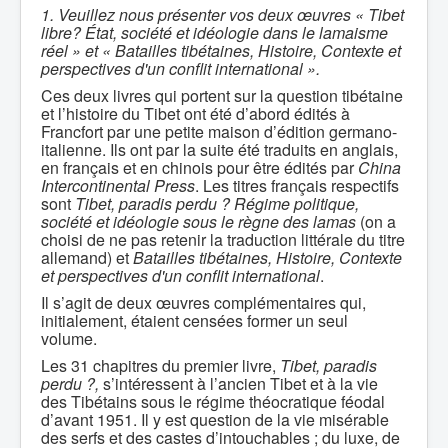
1. Veuillez nous présenter vos deux œuvres « Tibet
libre? État, société et idéologie dans le lamaisme
réel » et « Batailles tibétaines, Histoire, Contexte et
perspectives d'un conflit international ».
Ces deux livres qui portent sur la question tibétaine
et l’histoire du Tibet ont été d’abord édités à
Francfort par une petite maison d’édition germano-
italienne. Ils ont par la suite été traduits en anglais,
en français et en chinois pour être édités par
China
Intercontinental Press
. Les titres français respectifs
sont
Tibet, paradis perdu ?
Régime politique,
société et idéologie sous le règne des lamas
(on a
choisi de ne pas retenir la traduction littérale du titre
allemand) et
Batailles tibétaines, Histoire, Contexte
et perspectives d'un conflit international
.
Il s’agit de deux œuvres complémentaires qui,
initialement, étaient censées former un seul
volume.
Les 31 chapitres du premier livre,
Tibet, paradis
perdu ?,
s’intéressent à l’ancien Tibet et à la vie
des Tibétains sous le régime théocratique féodal
d’avant 1951. Il y est question de la vie misérable
des serfs et des castes d’intouchables ; du luxe, de