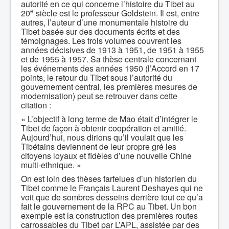
autorité en ce qui concerne l’histoire du Tibet au
e
20
siècle est le professeur Goldstein. Il est, entre
autres, l’auteur d’une monumentale histoire du
Tibet basée sur des documents écrits et des
témoignages. Les trois volumes couvrent les
années décisives de 1913 à 1951, de 1951 à 1955
et de 1955 à 1957. Sa thèse centrale concernant
les événements des années 1950 (l’Accord en 17
points, le retour du Tibet sous l’autorité du
gouvernement central, les premières mesures de
modernisation) peut se retrouver dans cette
citation :
« L’objectif à long terme de Mao était d’intégrer le
Tibet de façon à obtenir coopération et amitié.
Aujourd’hui, nous dirions qu’il voulait que les
Tibétains deviennent de leur propre gré les
citoyens loyaux et fidèles d’une nouvelle Chine
multi-ethnique. »
On est loin des thèses farfelues d’un historien du
Tibet comme le Français Laurent Deshayes qui ne
voit que de sombres desseins derrière tout ce qu’a
fait le gouvernement de la RPC au Tibet. Un bon
exemple est la construction des premières routes
carrossables du Tibet par L’APL, assistée par des