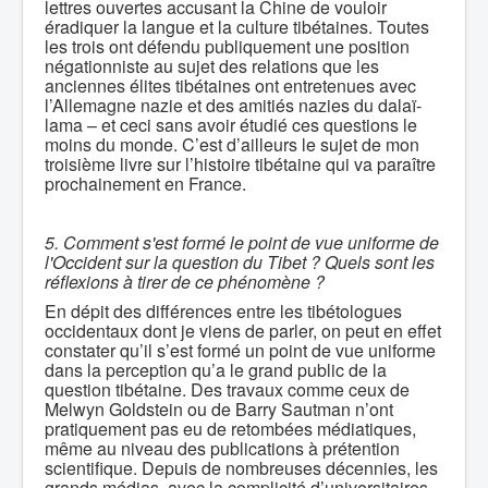
lettres ouvertes accusant la Chine de vouloir
éradiquer la langue et la culture tibétaines. Toutes
les trois ont défendu publiquement une position
négationniste au sujet des relations que les
anciennes élites tibétaines ont entretenues avec
l’Allemagne nazie et des amitiés nazies du dalaï-
lama – et ceci sans avoir étudié ces questions le
moins du monde. C’est d’ailleurs le sujet de mon
troisième livre sur l’histoire tibétaine qui va paraître
prochainement en France.
5. Comment s'est formé le point de vue uniforme de
l'Occident sur la question du Tibet ? Quels sont les
réflexions à tirer de ce phénomène ?
En dépit des différences entre les tibétologues
occidentaux dont je viens de parler, on peut en effet
constater qu’il s’est formé un point de vue uniforme
dans la perception qu’a le grand public de la
question tibétaine. Des travaux comme ceux de
Melwyn Goldstein ou de Barry Sautman n’ont
pratiquement pas eu de retombées médiatiques,
même au niveau des publications à prétention
scientifique. Depuis de nombreuses décennies, les
grands médias, avec la complicité d’universitaires