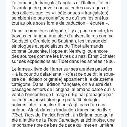
l’allemand, le français, l’anglais et l’italien, j’ai eu
l’avantage de pouvoir consulter des ouvrages et
des articles que les « tibétologues » français(es)
semblent ne pas connaître ou qu’ils/elles ont lus
tout au plus sous forme de traduction « épurée ».
Dans la première catégorie, il y a, par exemple, les
travaux en langue anglaise d’universitaires comme
Goldstein, Grunfeld ou Sautman, les travaux de
sinologues et spécialistes du Tibet allemands
comme Gruschke, Hoppe et Nentwig, ou encore
des sources comme les livres du nazi Ernst Schäfer
sur ses expéditions au Tibet dans les années 1930.
Le fameux livre de Harrer sur ses années passées
« à la cour du dalaï-lama » (c’est ce que dit le sous-
titre de l’édition originale) appartient à la deuxième
catégorie. Dans l’édition française, on a sucré des
passages entiers de l’original allemand parce qu’ils
vont à l’encontre de l’image d’Épinal propagée par
les médias aussi bien que par la tibétologie
universitaire française. Il ne s’agit pas d’un cas
unique. Ainsi, dans la traduction française du livre
Tibet, Tibet
de Patrick French, un Britannique qui a
été à la tête de la
Tibet Campaign
antichinoise, une
importante note de bas de page qui met en lumière