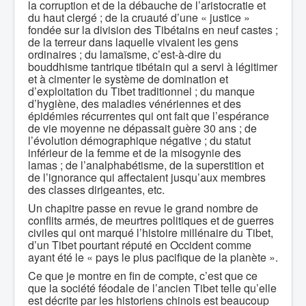
la corruption et de la débauche de l’aristocratie et
du haut clergé ; de la cruauté d’une « justice »
fondée sur la division des Tibétains en neuf castes ;
de la terreur dans laquelle vivaient les gens
ordinaires ; du lamaïsme, c’est-à-dire du
bouddhisme tantrique tibétain qui a servi à légitimer
et à cimenter le système de domination et
d’exploitation du Tibet traditionnel ; du manque
d’hygiène, des maladies vénériennes et des
épidémies récurrentes qui ont fait que l’espérance
de vie moyenne ne dépassait guère 30 ans ; de
l’évolution démographique négative ; du statut
inférieur de la femme et de la misogynie des
lamas ; de l’analphabétisme, de la superstition et
de l’ignorance qui affectaient jusqu’aux membres
des classes dirigeantes, etc.
Un chapitre passe en revue le grand nombre de
conflits armés, de meurtres politiques et de guerres
civiles qui ont marqué l’histoire millénaire du Tibet,
d’un Tibet pourtant réputé en Occident comme
ayant été le « pays le plus pacifique de la planète ».
Ce que je montre en fin de compte, c’est que ce
que la société féodale de l’ancien Tibet telle qu’elle
est décrite par les historiens chinois est beaucoup