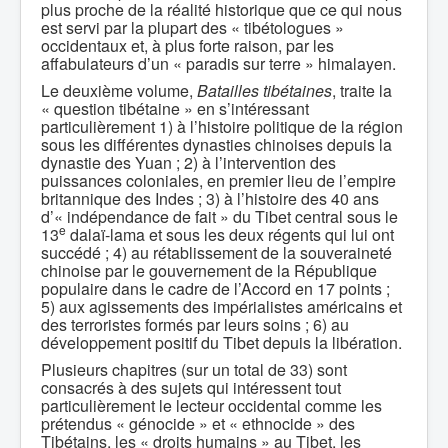
plus proche de la réalité historique que ce qui nous
est servi par la plupart des « tibétologues »
occidentaux et, à plus forte raison, par les
affabulateurs d’un « paradis sur terre » himalayen.
Le deuxième volume,
Batailles tibétaines
, traite la
« question tibétaine » en s’intéressant
particulièrement 1) à l’histoire politique de la région
sous les différentes dynasties chinoises depuis la
dynastie des Yuan ; 2) à l’intervention des
puissances coloniales, en premier lieu de l’empire
britannique des Indes ; 3) à l’histoire des 40 ans
d’« indépendance de fait » du Tibet central sous le
e
13
dalaï-lama et sous les deux régents qui lui ont
succédé ; 4) au rétablissement de la souveraineté
chinoise par le gouvernement de la République
populaire dans le cadre de l’Accord en 17 points ;
5) aux agissements des impérialistes américains et
des terroristes formés par leurs soins ; 6) au
développement positif du Tibet depuis la libération.
Plusieurs chapitres (sur un total de 33) sont
consacrés à des sujets qui intéressent tout
particulièrement le lecteur occidental comme les
prétendus « génocide » et « ethnocide » des
Tibétains, les « droits humains » au Tibet, les