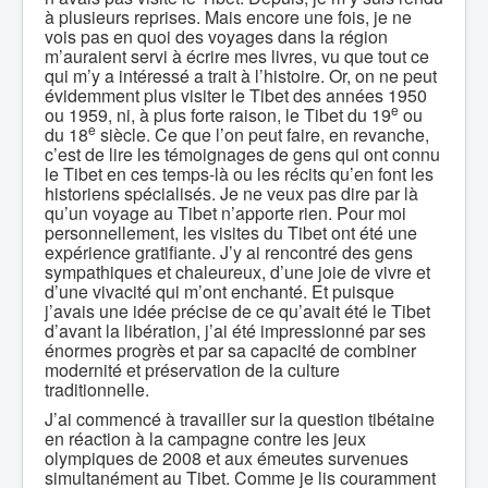
à plusieurs reprises. Mais encore une fois, je ne
vois pas en quoi des voyages dans la région
m’auraient servi à écrire mes livres, vu que tout ce
qui m’y a intéressé a trait à l’histoire. Or, on ne peut
évidemment plus visiter le Tibet des années 1950
e
ou 1959, ni, à plus forte raison, le Tibet du 19
ou
e
du 18
siècle. Ce que l’on peut faire, en revanche,
c’est de lire les témoignages de gens qui ont connu
le Tibet en ces temps-là ou les récits qu’en font les
historiens spécialisés. Je ne veux pas dire par là
qu’un voyage au Tibet n’apporte rien. Pour moi
personnellement, les visites du Tibet ont été une
expérience gratifiante. J’y ai rencontré des gens
sympathiques et chaleureux, d’une joie de vivre et
d’une vivacité qui m’ont enchanté. Et puisque
j’avais une idée précise de ce qu’avait été le Tibet
d’avant la libération, j’ai été impressionné par ses
énormes progrès et par sa capacité de combiner
modernité et préservation de la culture
traditionnelle.
J’ai commencé à travailler sur la question tibétaine
en réaction à la campagne contre les jeux
olympiques de 2008 et aux émeutes survenues
simultanément au Tibet. Comme je lis couramment