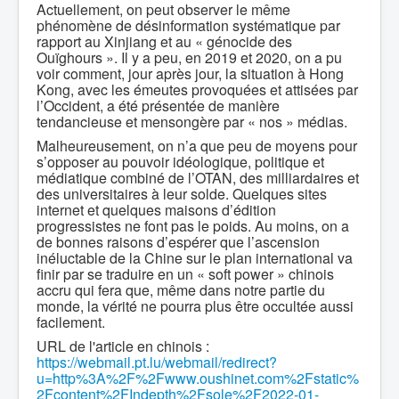
Actuellement, on peut observer le même
phénomène de désinformation systématique par
rapport au Xinjiang et au « génocide des
Ouïghours ». Il y a peu, en 2019 et 2020, on a pu
voir comment, jour après jour, la situation à Hong
Kong, avec les émeutes provoquées et attisées par
l’Occident, a été présentée de manière
tendancieuse et mensongère par « nos » médias.
Malheureusement, on n’a que peu de moyens pour
s’opposer au pouvoir idéologique, politique et
médiatique combiné de l’OTAN, des milliardaires et
des universitaires à leur solde. Quelques sites
internet et quelques maisons d’édition
progressistes ne font pas le poids. Au moins, on a
de bonnes raisons d’espérer que l’ascension
inéluctable de la Chine sur le plan international va
finir par se traduire en un « soft power » chinois
accru qui fera que, même dans notre partie du
monde, la vérité ne pourra plus être occultée aussi
facilement.
URL de l'article en chinois :
https://webmail.pt.lu/webmail/redirect?
u=http%3A%2F%2Fwww.oushinet.com%2Fstatic%
2Fcontent%2FIndepth%2Fsole%2F2022-01-