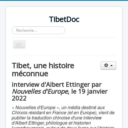
TibetDoc
Rechercher
Basculer
la
navigation
Tibet, une histoire
méconnue
interview d'Albert Ettinger par
Nouvelles d'Europe
, le 19 janvier
2022
« Nouvelles d'Europe », un média destiné aux
Chinois résidant en France (et en Europe), vient de
publier la traduction chinoise d'une interview
d'Albert Ettinger,
philologue et historien
≡
luxembourgeois, auteur de deux livres sur l’histoire