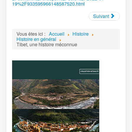
19%2F933595966148587520.html
Suivant
Vous êtes ici :
Accueil
Histoire
Histoire en général
Tibet, une histoire méconnue