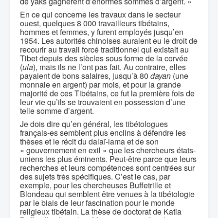
de yaks gagnèrent d’énormes sommes d’argent. »
En ce qui concerne les travaux dans le secteur
ouest, quelques 8 000 travailleurs tibétains,
hommes et femmes, y furent employés jusqu’en
1954. Les autorités chinoises auraient eu le droit de
recourir au travail forcé traditionnel qui existait au
Tibet depuis des siècles sous forme de la corvée
(
ula
), mais ils ne l’ont pas fait. Au contraire, elles
payaient de bons salaires, jusqu’à 80
dayan
(une
monnaie en argent) par mois, et pour la grande
majorité de ces Tibétains, ce fut la première fois de
leur vie qu’ils se trouvaient en possession d’une
telle somme d’argent.
Je dois dire qu’en général, les tibétologues
français-es semblent plus enclins à défendre les
thèses et le récit du dalaï-lama et de son
« gouvernement en exil » que les chercheurs états-
uniens les plus éminents. Peut-être parce que leurs
recherches et leurs compétences sont centrées sur
des sujets très spécifiques. C’est le cas, par
exemple, pour les chercheuses Buffetrille et
Blondeau qui semblent être venues à la tibétologie
par le biais de leur fascination pour le monde
religieux tibétain. La thèse de doctorat de Katia