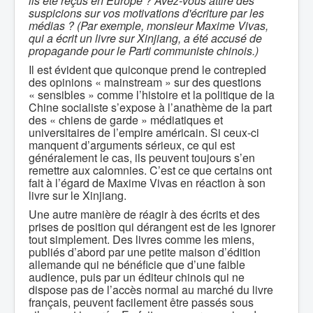
ils été reçus en Europe ? Avez-vous attiré des
suspicions sur vos motivations d'écriture par les
médias ? (Par exemple, monsieur Maxime Vivas,
qui a écrit un livre sur Xinjiang, a été accusé de
propagande pour le Parti communiste chinois.)
Il est évident que quiconque prend le contrepied
des opinions « mainstream » sur des questions
« sensibles » comme l’histoire et la politique de la
Chine socialiste s’expose à l’anathème de la part
des « chiens de garde » médiatiques et
universitaires de l’empire américain. Si ceux-ci
manquent d’arguments sérieux, ce qui est
généralement le cas, ils peuvent toujours s’en
remettre aux calomnies. C’est ce que certains ont
fait à l’égard de Maxime Vivas en réaction à son
livre sur le Xinjiang.
Une autre manière de réagir à des écrits et des
prises de position qui dérangent est de les ignorer
tout simplement. Des livres comme les miens,
publiés d’abord par une petite maison d’édition
allemande qui ne bénéficie que d’une faible
audience, puis par un éditeur chinois qui ne
dispose pas de l’accès normal au marché du livre
français, peuvent facilement être passés sous