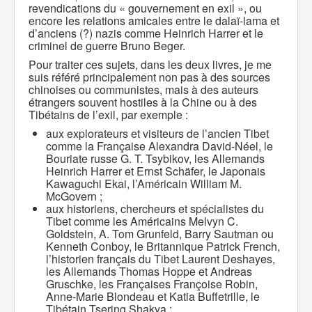
revendications du « gouvernement en exil », ou
encore les relations amicales entre le dalaï-lama et
d’anciens (?) nazis comme Heinrich Harrer et le
criminel de guerre Bruno Beger.
Pour traiter ces sujets, dans les deux livres, je me
suis référé principalement non pas à des sources
chinoises ou communistes, mais à des auteurs
étrangers souvent hostiles à la Chine ou à des
Tibétains de l’exil, par exemple :
aux explorateurs et visiteurs de l’ancien Tibet
comme la Française Alexandra David-Néel, le
Bouriate russe G. T. Tsybikov, les Allemands
Heinrich Harrer et Ernst Schäfer, le Japonais
Kawaguchi Ekai, l’Américain William M.
McGovern ;
aux historiens, chercheurs et spécialistes du
Tibet comme les Américains Melvyn C.
Goldstein, A. Tom Grunfeld, Barry Sautman ou
Kenneth Conboy, le Britannique Patrick French,
l’historien français du Tibet Laurent Deshayes,
les Allemands Thomas Hoppe et Andreas
Gruschke, les Françaises Françoise Robin,
Anne-Marie Blondeau et Katia Buffetrille, le
Tibétain Tsering Shakya ;