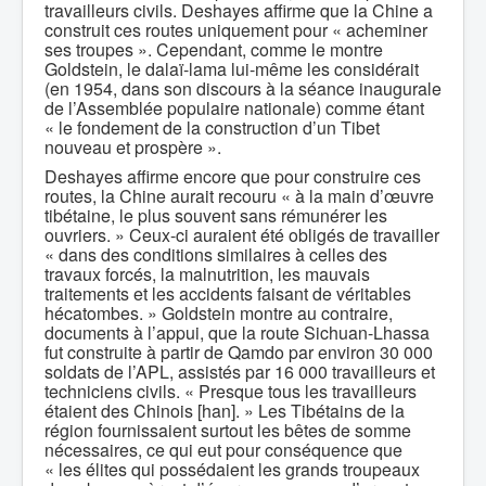
travailleurs civils. Deshayes affirme que la Chine a
construit ces routes uniquement pour « acheminer
ses troupes ». Cependant, comme le montre
Goldstein, le dalaï-lama lui-même les considérait
(en 1954, dans son discours à la séance inaugurale
de l’Assemblée populaire nationale) comme étant
« le fondement de la construction d’un Tibet
nouveau et prospère ».
Deshayes affirme encore que pour construire ces
routes, la Chine aurait recouru « à la main d’œuvre
tibétaine, le plus souvent sans rémunérer les
ouvriers. » Ceux-ci auraient été obligés de travailler
« dans des conditions similaires à celles des
travaux forcés, la malnutrition, les mauvais
traitements et les accidents faisant de véritables
hécatombes. » Goldstein montre au contraire,
documents à l’appui, que la route Sichuan-Lhassa
fut construite à partir de Qamdo par environ 30 000
soldats de l’APL, assistés par 16 000 travailleurs et
techniciens civils. « Presque tous les travailleurs
étaient des Chinois [han]. » Les Tibétains de la
région fournissaient surtout les bêtes de somme
nécessaires, ce qui eut pour conséquence que
« les élites qui possédaient les grands troupeaux