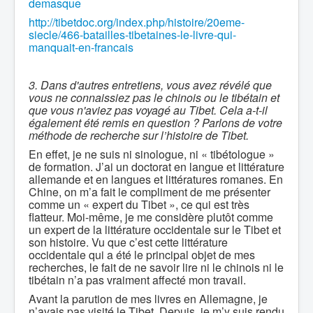
demasque
http://tibetdoc.org/index.php/histoire/20eme-
siecle/466-batailles-tibetaines-le-livre-qui-
manquait-en-francais
3. Dans d'autres entretiens, vous avez révélé que
vous ne connaissiez pas le chinois ou le tibétain et
que vous n'aviez pas voyagé au Tibet. Cela a-t-il
également été remis en question ? Parlons de votre
méthode de recherche sur l’histoire de Tibet.
En effet, je ne suis ni sinologue, ni « tibétologue »
de formation. J’ai un doctorat en langue et littérature
allemande et en langues et littératures romanes. En
Chine, on m’a fait le compliment de me présenter
comme un « expert du Tibet », ce qui est très
flatteur. Moi-même, je me considère plutôt comme
un expert de la littérature occidentale sur le Tibet et
son histoire. Vu que c’est cette littérature
occidentale qui a été le principal objet de mes
recherches, le fait de ne savoir lire ni le chinois ni le
tibétain n’a pas vraiment affecté mon travail.
Avant la parution de mes livres en Allemagne, je
n’avais pas visité le Tibet. Depuis, je m’y suis rendu