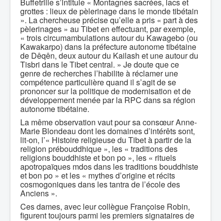
Buffetrille s’intitule « Montagnes sacrées, lacs et
grottes : lieux de pèlerinage dans le monde tibétain
». La chercheuse précise qu’elle a pris « part à des
pèlerinages » au Tibet en effectuant, par exemple,
« trois circumambulations autour du Kawagebo (ou
Kawakarpo) dans la préfecture autonome tibétaine
de Dêqên, deux autour du Kailash et une autour du
Tisbri dans le Tibet central. » Je doute que ce
genre de recherches l’habilite à réclamer une
compétence particulière quand il s’agit de se
prononcer sur la politique de modernisation et de
développement menée par la RPC dans sa région
autonome tibétaine.
La même observation vaut pour sa consœur Anne-
Marie Blondeau dont les domaines d’intérêts sont,
lit-on, l’« Histoire religieuse du Tibet à partir de la
religion prébouddhique », les « traditions des
religions bouddhiste et bon po », les « rituels
apotropaïques mdos dans les traditions bouddhiste
et bon po » et les « mythes d’origine et récits
cosmogoniques dans les tantra de l’école des
Anciens ».
Ces dames, avec leur collègue Françoise Robin,
figurent toujours parmi les premiers signataires de