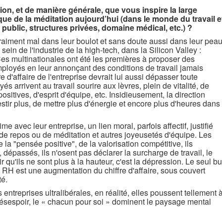
ion, et de manière générale, que vous inspire la large
ique de la méditation aujourd’hui (dans le monde du travail e
 public, structures privées, domaine médical, etc.) ?
raiment mal dans leur boulot et sans doute aussi dans leur peau
ein de l'industrie de la high-tech, dans la Silicon Valley :
es multinationales ont été les premières à proposer des
ployés en leur annonçant des conditions de travail jamais
e d'affaire de l'entreprise devrait lui aussi dépasser toute
és arrivent au travail sourire aux lèvres, plein de vitalité, de
sitives, d'esprit d'équipe, etc. Insidieusement, la direction
ir plus, de mettre plus d'énergie et encore plus d'heures dans
me avec leur entreprise, un lien moral, parfois affectif, justifié
 de repos ou de méditation et autres joyeusetés d'équipe. Les
a "pensée positive", de la valorisation compétitive, ils
 dépassés, ils n'osent pas déclarer la surcharge de travail, le
r qu'ils ne sont plus à la hauteur, c'est la dépression. Le seul bu
RH est une augmentation du chiffre d'affaire, sous couvert
té.
 entreprises ultralibérales, en réalité, elles poussent tellement 
 désespoir, le « chacun pour soi » dominent le paysage mental