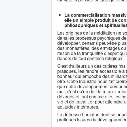
La commercialisation massive 
elle un simple produit de co
philosophiques et spirituelle
Les origines de la méditation ne so
dans les processus psychiques de l'
développer, certains peut-être plus
des monastères, des ermitages ou 
raison de la tranquillité d'esprit qu
dehors de tout contexte religieux.
C'est d'ailleurs un des critères mi
pratiques, les rendre accessible à 
bonheur qui empoche des milliards d
être. Cette industrie nous fait cr
que notre développement personnel 
mal, c'est qu'on doit faire un « re
dévoués et tout comme elle, les c
vie et de travail, or pour atteindre
aptitudes intérieures.
La détresse humaine dont se nourrit
pratiques issues du développement 