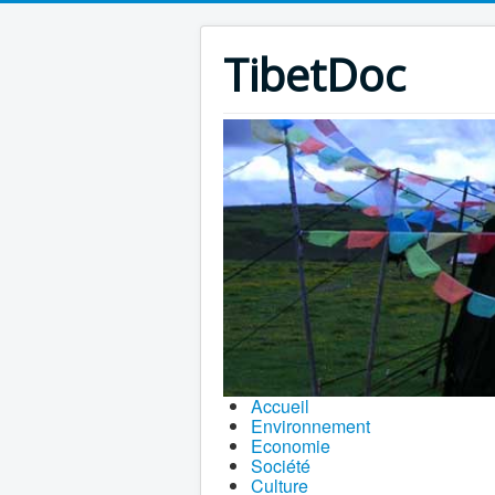
TibetDoc
Accueil
Environnement
Economie
Société
Culture