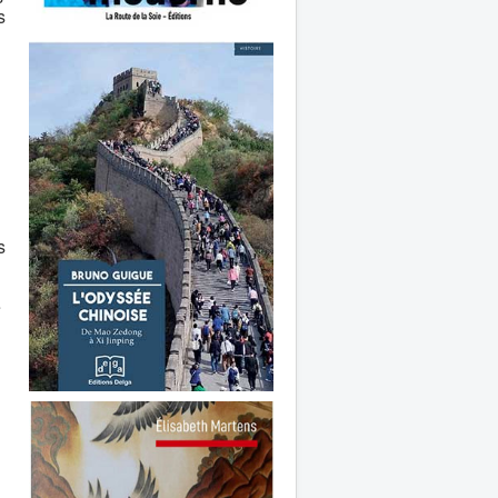
s
s
e