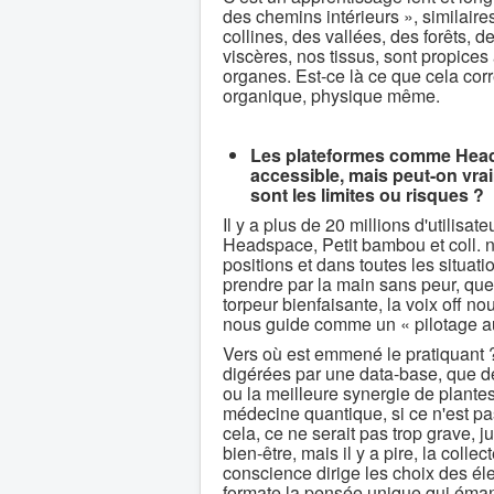
des chemins intérieurs », similair
collines, des vallées, des forêts,
viscères, nos tissus, sont propices
organes. Est-ce là ce que cela corr
organique, physique même.
Les plateformes comme Heads
accessible, mais peut-on vra
sont les limites ou risques ?
Il y a plus de 20 millions d'utilis
Headspace, Petit bambou et coll. 
positions et dans toutes les situati
prendre par la main sans peur, qu
torpeur bienfaisante, la voix off no
nous guide comme un « pilotage a
Vers où est emmené le pratiquant ?
digérées par une data-base, que 
ou la meilleure synergie de plantes
médecine quantique, si ce n'est pas
cela, ce ne serait pas trop grave, 
bien-être, mais il y a pire, la col
conscience dirige les choix des éle
formate la pensée unique qui émane