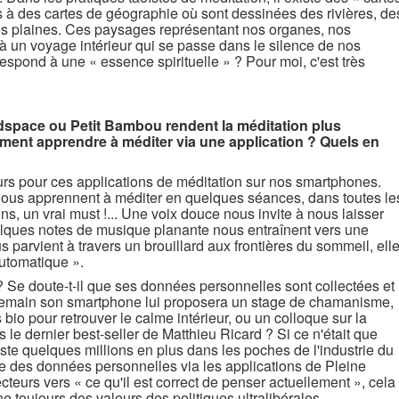
es à des cartes de géographie où sont dessinées des rivières, de
 des plaines. Ces paysages représentant nos organes, nos
 à un voyage intérieur qui se passe dans le silence de nos
espond à une « essence spirituelle » ? Pour moi, c'est très
pace ou Petit Bambou rendent la méditation plus
iment apprendre à méditer via une application ? Quels en
ateurs pour ces applications de méditation sur nos smartphones.
nous apprennent à méditer en quelques séances, dans toutes le
ons, un vrai must !... Une voix douce nous invite à nous laisser
elques notes de musique planante nous entraînent vers une
us parvient à travers un brouillard aux frontières du sommeil, ell
utomatique ».
 Se doute-t-il que ses données personnelles sont collectées et
demain son smartphone lui proposera un stage de chamanisme,
 bio pour retrouver le calme intérieur, ou un colloque sur la
 le dernier best-seller de Matthieu Ricard ? Si ce n'était que
juste quelques millions en plus dans les poches de l'industrie du
lecte des données personnelles via les applications de Pleine
cteurs vers « ce qu'il est correct de penser actuellement », cela
 toujours des valeurs des politiques ultralibérales.