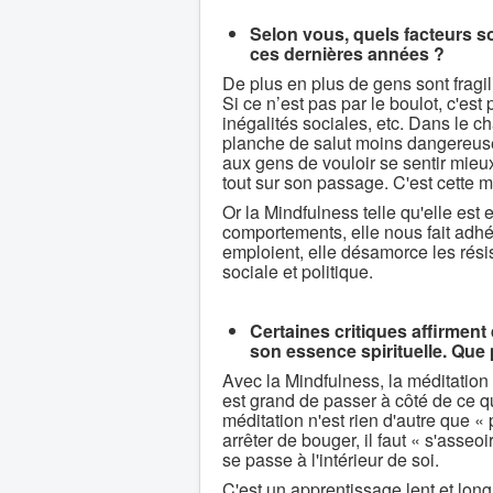
Selon vous, quels facteurs so
ces dernières années ?
De plus en plus de gens sont fragili
Si ce n’est pas par le boulot, c'est p
inégalités sociales, etc. Dans le 
planche de salut moins dangereuse
aux gens de vouloir se sentir mieux,
tout sur son passage. C'est cette m
Or la Mindfulness telle qu'elle es
comportements, elle nous fait adhér
emploient, elle désamorce les rési
sociale et politique.
Certaines critiques affirment
son essence spirituelle. Que 
Avec la Mindfulness, la méditation 
est grand de passer à côté de ce qu
méditation n'est rien d'autre que « pr
arrêter de bouger, il faut « s'asseo
se passe à l'intérieur de soi.
C'est un apprentissage lent et long.