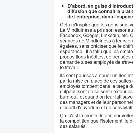
D’abord, en guise d’introduct
diffusion que connaît la prat
de l’entreprise, dans l’espace
Cela m'inspire que les gens sont v
La Mindfulness a pris son essor au s
Facebook, Google, Linkedin, etc. C
séances de Mindfulness à leurs em
égalées, sans préciser que le chiffr
espérance ! Il a fallu que les employ
propositions inédites, de pensées po
demande à ses employés de s'invest
le travail.
Ils sont poussés à nouer un lien inti
par la mise en place de ces salles
employés tombent dans le piège de l
culpabilisent de se sentir exténués,
burn-out, et quand on leur fait savoi
des managers et de leur personnel 
d'esprit d'ouverture et de conviviali
Ça, c'est la mentalité des nouvelles
la compétition que l'isolement, le
des salariés.