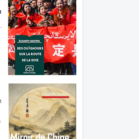
t
.
t
à