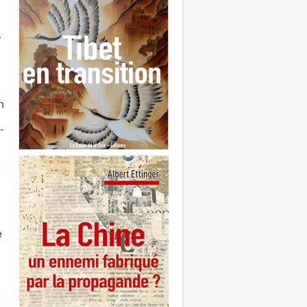
-
n
-
e