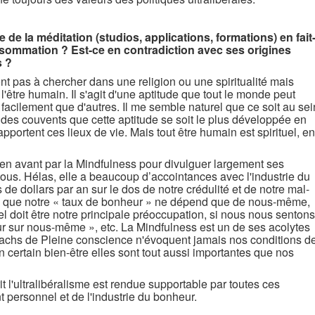
de la méditation (studios, applications, formations) en fait
nsommation ? Est-ce en contradiction avec ses origines
s ?
nt pas à chercher dans une religion ou une spiritualité mais
être humain. Il s'agit d'une aptitude que tout le monde peut
 facilement que d'autres. Il me semble naturel que ce soit au sei
des couvents que cette aptitude se soit le plus développée en
’apportent ces lieux de vie. Mais tout être humain est spirituel, en
s en avant par la Mindfulness pour divulguer largement ses
tous. Hélas, elle a beaucoup d’accointances avec l'industrie du
e dollars par an sur le dos de notre crédulité et de notre mal-
oire que notre « taux de bonheur » ne dépend que de nous-même,
doit être notre principale préoccupation, si nous nous sentons
tour sur nous-même », etc. La Mindfulness est un de ses acolytes
oachs de Pleine conscience n'évoquent jamais nos conditions d
 un certain bien-être elles sont tout aussi importantes que nos
 l'ultralibéralisme est rendue supportable par toutes ces
personnel et de l'industrie du bonheur.