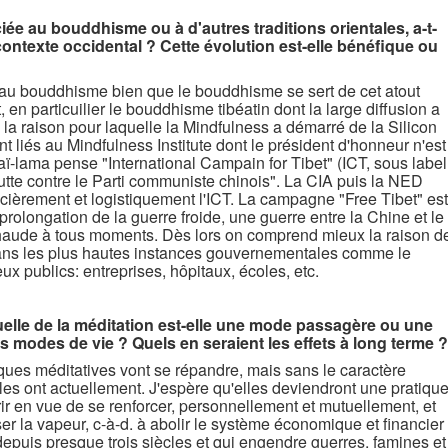
ée au bouddhisme ou à d'autres traditions orientales, a-t-
contexte occidental ? Cette évolution est-elle bénéfique ou
e au bouddhisme bien que le bouddhisme se sert de cet atout
 en particuilier le bouddhisme tibéatin dont la large diffusion a
s la raison pour laquelle la Mindfulness a démarré de la Silicon
nt liés au Mindfulness Institute dont le président d'honneur n'est
laï-lama pense "International Campain for Tibet" (ICT, sous label
lutte contre le Parti communiste chinois". La CIA puis la NED
acièrement et logistiquement l'ICT. La campagne "Free Tibet" est
rolongation de la guerre froide, une guerre entre la Chine et le
chaude à tous moments. Dès lors on comprend mieux la raison d
dans les plus hautes instances gouvernementales comme le
ux publics: entreprises, hôpitaux, écoles, etc.
uelle de la méditation est-elle une mode passagère ou une
 modes de vie ? Quels en seraient les effets à long terme ?
ques méditatives vont se répandre, mais sans le caractère
les ont actuellement. J'espère qu'elles deviendront une pratiqu
rir en vue de se renforcer, personnellement et mutuellement, et
er la vapeur, c-à-d. à abolir le système économique et financier
depuis presque trois siècles et qui engendre guerres, famines et