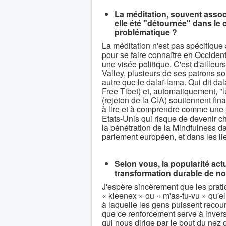
La méditation, souvent associ
elle été "détournée" dans le 
problématique ?
La méditation n'est pas spécifiqu
pour se faire connaître en Occident,
une visée politique. C'est d'ailleur
Valley, plusieurs de ses patrons so
autre que le dalaï-lama. Qui dit da
Free Tibet) et, automatiquement, "
(rejeton de la CIA) soutiennent fin
à lire et à comprendre comme une p
Etats-Unis qui risque de devenir 
la pénétration de la Mindfulness 
parlement européen, et dans les lie
Selon vous, la popularité act
transformation durable de nos
J'espère sincèrement que les prati
« kleenex » ou « m'as-tu-vu » qu'el
à laquelle les gens puissent recou
que ce renforcement serve à invers
qui nous dirige par le bout du nez 