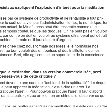
ciétaux expliquent l'explosion d'intérêt pour la méditation
sés par ce système de productivité et de rentabilité à tout prix.
ar le coût de la vie, par l'administration, le fisc, le numérique, le
chaos actuel, la Mindfulness peut être ressentie comme une
 et moins coûteuse que les drogues. On ne peut pas en vouloir
 par contre on doit en vouloir au système ultralibéral qui détruit
achine infernale qu'il faut abattre d'urgence.
t enseignée chez nous formate nos idées, elle normalise nos
er au bon-vouloir des entreprises et des institutions qui les
stances. Bref, elle agit comme un soporifique de la conscience
 que la méditation, dans sa version commercialisée, perd
pensez-vous de cette critique ?
est devenue une sorte de "fast-food de la spiritualité". Le risque
e peut apporter la méditation, c'est-à-dire un arrêt. La
atiquer l'arrêt ». Pour pouvoir pratiquer l'arrêt, il faut d'abord
ir dans la paix », « zuo an » dit-on en chinois, et observer ce qui
 Dans les pratiques taoïstes de méditation, il existe des « carte