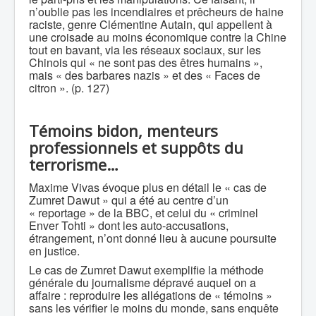
n’oublie pas les incendiaires et prêcheurs de haine
raciste, genre Clémentine Autain, qui appellent à
une croisade au moins économique contre la Chine
tout en bavant, via les réseaux sociaux, sur les
Chinois qui « ne sont pas des êtres humains »,
mais « des barbares nazis » et des « Faces de
citron ». (p. 127)
Témoins bidon, menteurs
professionnels et suppôts du
terrorisme…
Maxime Vivas évoque plus en détail le « cas de
Zumret Dawut » qui a été au centre d’un
« reportage » de la BBC, et celui du « criminel
Enver Tohti » dont les auto-accusations,
étrangement, n’ont donné lieu à aucune poursuite
en justice.
Le cas de Zumret Dawut exemplifie la méthode
générale du journalisme dépravé auquel on a
affaire : reproduire les allégations de « témoins »
sans les vérifier le moins du monde, sans enquête