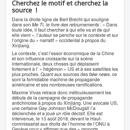
Cherchez le motif et cherchez la
source !
Dans la droite ligne de Bert Brecht qui souligne
dans son
Me Ti, le livre des retournements
: « Dans
toute idée, il faut chercher à qui elle va et de qui
elle vient », l’auteur se penche sur le contexte et sur
l’origine du « narratif » occidental à propos du
Xinjiang.
Le contexte, c’est l’essor économique de la Chine
et son influence croissante sur la scène
internationale, deux choses qui déplaisent
fortement à l’ « hégémon » US et à ses satellites les
plus proches. Quant aux sources des
fake news
, ce
sont la formidable machine de propagande
américaine et ses nombreuses ramifications.
Maxime Vivas retrace donc méticuleusement les
débuts de la campagne de propagande
antichinoise à propos du Xinjiang. Une avocate US,
une certaine Gay Johnson McDougall l’a
déclenchée et a joué un rôle décisif. Elle est
intervenue, le 13 août 2018, devant le Haut-
commissariat aux droits de l’homme de l’ONU à
Genève pour y affirmer que des « rapports