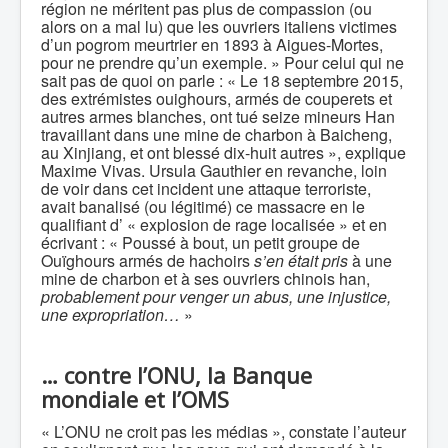
région ne méritent pas plus de compassion (ou
alors on a mal lu) que les ouvriers italiens victimes
d’un pogrom meurtrier en 1893 à Aigues-Mortes,
pour ne prendre qu’un exemple. » Pour celui qui ne
sait pas de quoi on parle : « Le 18 septembre 2015,
des extrémistes ouighours, armés de couperets et
autres armes blanches, ont tué seize mineurs Han
travaillant dans une mine de charbon à Baicheng,
au Xinjiang, et ont blessé dix-huit autres », explique
Maxime Vivas. Ursula Gauthier en revanche, loin
de voir dans cet incident une attaque terroriste,
avait banalisé (ou légitimé) ce massacre en le
qualifiant d’ « explosion de rage localisée » et en
écrivant : « Poussé à bout, un petit groupe de
Ouïghours armés de hachoirs
s’en était pris
à une
mine de charbon et à ses ouvriers chinois han,
probablement pour venger un abus, une injustice,
une expropriation…
»
…
contre l’ONU, la Banque
mondiale et l’OMS
« L’ONU ne croit pas les médias », constate l’auteur