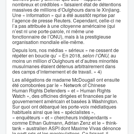
nombreux et crédibles » faisaient état de détentions
massives de millions d’Ouïghours dans le Xinjiang.
Une « information » qui a été aussitôt reprise par
l’agence de presse Reuters. Cependant, celle-ci ne
l’a pas attribuée à une citoyenne américaine (qui
n’est ni une porte-parole, ni même une
fonctionnaire de l’ONU), mais à la prestigieuse
organisation mondiale elle-même.
Depuis lors, nos médias « sérieux » ne cessent de
répéter en boucle qu’ « En 2018,
selon l’ONU,
au
moins un million d’Ouighours et d’autres minorités
musulmanes étaient détenus arbitrairement dans
des camps d’internement et de travail. » 4)
Les allégations de madame McDougall ont ensuite
été corroborées par le « Network of Chinese
Human Rights Defenders » et « Human Rights
Watch », des officines dirigées et financées par le
gouvernement américain et basées à Washington.
Sur quoi ont débarqué les porte-voix médiatiques
habituels ainsi que les « spécialistes »,
« enquêteurs » et « chercheurs indépendants »
comme Ethan Gutmann, Adrian Zenz et le « think-
tank » australien ASPI dont Maxime Vivas dénonce
le parti-pris et les manipulations. Ce faisant, il