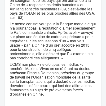
en soulignant que les pays qui ont demandé à la
Chine de « respecter les droits humains » au
Xinjiang sont très minoritaires (39, c’est-à-dire les
pays de l’OTAN et les plus proches alliés des USA,
sur 193).
Le même constat vaut pour la Banque mondiale qui
n’a pourtant pas la réputation d’aimer spécialement
le Parti communiste chinois. Après avoir « envoyé
sur place une équipe de cadres supérieurs » pour
enquêter sur les accusations d’un « mauvais
usage » par la Chine d’un prêt accordé en 2015
pour la construction de cinq collèges
professionnels, elle a déclaré que l’ « examen n’a
pas corroboré ces allégations. »
L’OMS non plus « ne croit pas les médias »,
renchérit Maxime Vivas en se référant au docteur
américain Francis Delmonico, président du groupe
de travail de l’Organisation mondiale de la santé
sur la transplantation, qui a déclaré que les médias
devraient « défier ceux » qui font des affirmations
fantaisistes au sujet de prélèvements forcés
d’organes en Chine.