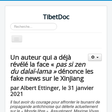
TibetDoc
Rechercher
Basculer
la
navigation
Un auteur qui a déjà
révélé la face «
pas si zen
du dalaï-lama »
dénonce les
≡
fake news sur le Xinjiang
par Albert Ettinger, le 31 janvier
2021
Il faut avoir du courage pour affronter le tsunami de
propagande antichinoise qui déferle actuellement
sur le « Monde libre ». Assurément, Maxime Vivas