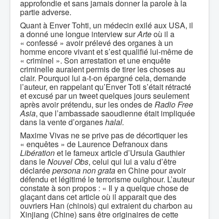
approfondie et sans jamais donner la parole à la
partie adverse.
Quant à Enver Tohti, un médecin exilé aux USA, il
a donné une longue interview sur
Arte
où il a
« confessé » avoir prélevé des organes à un
homme encore vivant et s’est qualifié lui-même de
« criminel ». Son arrestation et une enquête
criminelle auraient permis de tirer les choses au
clair. Pourquoi lui a-t-on épargné cela, demande
l’auteur, en rappelant qu’Enver Toti s’était rétracté
et excusé par un tweet quelques jours seulement
après avoir prétendu, sur les ondes de
Radio Free
Asia
, que l’ambassade saoudienne était impliquée
dans la vente d’organes
halal.
Maxime Vivas ne se prive pas de décortiquer les
« enquêtes » de Laurence Defranoux dans
Libération
et le fameux article d’Ursula Gauthier
dans le
Nouvel Obs
, celui qui lui a valu d’être
déclarée
persona non grata
en Chine pour avoir
défendu et légitimé le terrorisme ouïghour. L’auteur
constate à son propos : « Il y a quelque chose de
glaçant dans cet article où il apparait que des
ouvriers Han (chinois) qui extraient du charbon au
Xinjiang (Chine) sans être originaires de cette