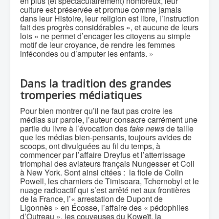
en plus (et spectaculairement) nombreux, leur
culture est préservée et promue comme jamais
dans leur Histoire, leur religion est libre, l’instruction
fait des progrès considérables », et aucune de leurs
lois « ne permet d’encager les citoyens au simple
motif de leur croyance, de rendre les femmes
infécondes ou d’amputer les enfants. »
Dans la tradition des grandes
tromperies médiatiques
Pour bien montrer qu’il ne faut pas croire les
médias sur parole, l’auteur consacre carrément une
partie du livre à l’évocation des
fake news
de taille
que les médias bien-pensants, toujours avides de
scoops, ont divulguées au fil du temps, à
commencer par l’affaire Dreyfus et l’atterrissage
triomphal des aviateurs français Nungesser et Coli
à New York. Sont ainsi citées : la fiole de Colin
Powell, les charniers de Timisoara, Tchernobyl et le
nuage radioactif qui s’est arrêté net aux frontières
de la France, l’« arrestation de Dupont de
Ligonnès » en Écosse, l’affaire des « pédophiles
d’Outreau », les couveuses du Koweït, la