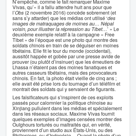
N’empêche, comme le fait remarquer Maxime
Vivas, qu’« il a fallu attendre huit ans pour que
l’
Obs
(2 novembre 2016) concède sobrement (et
sans s’y attarder) que les médias ont utilisé ‘
des
images de matraquages de moines au… Népal
voisin, pour illustrer la répression au Tibet…
’ » Le
deuxième exemple relatif à la campagne « Free
Tibet » de l’époque est une photo qui montre des
soldats chinois en train de se déguiser en moines
tibétains. Elle fit le tour du monde (occidental),
aussitôt happée et gobée par une presse avide de
prouver (ou plutôt d’insinuer) que les émeutiers de
Lhassa n’étaient pas des moines fanatiques et
autres casseurs tibétains, mais des provocateurs
chinois. En fait, la photo était vieille de cinq ans ;
elle avait été prise lors du tournage d’un téléfilm et
montrait des soldats qui y servaient de figurants.
Les falsificateurs qui s’inspirent de ces exploits
passés pour calomnier la politique chinoise au
Xinjiang pullulent dans les médias et spécialement
dans les réseaux sociaux. Maxime Vivas fournit
quelques exemples d’images censées montrer des
Ouïghours torturés ou maltraités qui, en vérité,
proviennent d’un studio aux États-Unis, ou des
Philippines, ou d’Indonésie… Quand la photo d’un