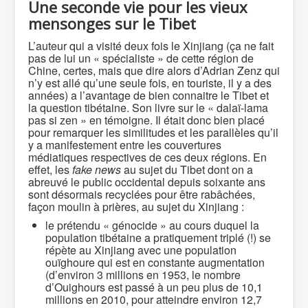
Une seconde vie pour les vieux
mensonges sur le Tibet
L’auteur qui a visité deux fois le Xinjiang (ça ne fait
pas de lui un « spécialiste » de cette région de
Chine, certes, mais que dire alors d’Adrian Zenz qui
n’y est allé qu’une seule fois, en touriste, il y a des
années) a l’avantage de bien connaitre le Tibet et
la question tibétaine. Son livre sur le « dalaï-lama
pas si zen » en témoigne. Il était donc bien placé
pour remarquer les similitudes et les parallèles qu’il
y a manifestement entre les couvertures
médiatiques respectives de ces deux régions. En
effet, les
fake news
au sujet du Tibet dont on a
abreuvé le public occidental depuis soixante ans
sont désormais recyclées pour être rabâchées,
façon moulin à prières, au sujet du Xinjiang :
le prétendu « génocide » au cours duquel la
population tibétaine a pratiquement triplé (!) se
répète au Xinjiang avec une population
ouïghoure qui est en constante augmentation
(d’environ 3 millions en 1953, le nombre
d’Ouighours est passé à un peu plus de 10,1
millions en 2010, pour atteindre environ 12,7