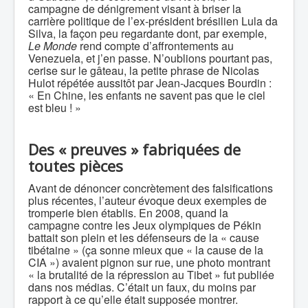
campagne de dénigrement visant à briser la
carrière politique de l’ex-président brésilien Lula da
Silva, la façon peu regardante dont, par exemple,
Le Monde
rend compte d’affrontements au
Venezuela, et j’en passe. N’oublions pourtant pas,
cerise sur le gâteau, la petite phrase de Nicolas
Hulot répétée aussitôt par Jean-Jacques Bourdin :
« En Chine, les enfants ne savent pas que le ciel
est bleu ! »
Des « preuves » fabriquées de
toutes pièces
Avant de dénoncer concrètement des falsifications
plus récentes, l’auteur évoque deux exemples de
tromperie bien établis. En 2008, quand la
campagne contre les Jeux olympiques de Pékin
battait son plein et les défenseurs de la « cause
tibétaine » (ça sonne mieux que « la cause de la
CIA ») avaient pignon sur rue, une photo montrant
« la brutalité de la répression au Tibet » fut publiée
dans nos médias. C’était un faux, du moins par
rapport à ce qu’elle était supposée montrer.