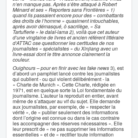
n’en manque pas. Après s’être attaqué à Robert
Ménard et ses « Reporters sans Frontières » 1)
quand ils passaient encore pour des « combattants
des droits de l’homme » quasiment intouchables,
après avoir démasqué, ô sacrilège, « Sa
Tartufferie » le dalaï-lama 2), voilà que cet auteur
d’une vingtaine de livres et ancien référent littéraire
d’ATTAC ose questionner les certitudes de nos
journalistes « spécialistes » du Xinjiang avec un
livre-essai dont le titre annonce clairement la
couleur.
Ouighours – pour en finir avec les fake news
3)
,
est
d’abord un pamphlet lancé contre les journalistes
qui oublient - ou qui violent délibérément - la
« Charte de Munich ». Cette Charte, rédigée en
1971, est en quelque sorte la Loi fondamentale du
journalisme. L’auteur la reproduit en entier, avant
même de s’attaquer au vif du sujet. Elle demande
aux journalistes, par exemple, de « respecter la
vérité », de « publier seulement des informations
dont l’origine est connue ou dans le cas contraire
les accompagner des réserves nécessaires ». Elle
leur prescrit de « ne pas supprimer les informations
essentielles » et de « rectifier toute information