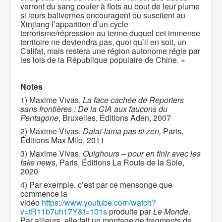
verront du sang couler à flots au bout de leur plume
si leurs balivernes encouragent ou suscitent au
Xinjiang l’apparition d’un cycle
terrorisme/répression au terme duquel cet immense
territoire ne deviendra pas, quoi qu’il en soit, un
Califat, mais restera une région autonome régie par
les lois de la République populaire de Chine. »
Notes
1) Maxime Vivas,
La face cachée de Reporters
sans frontières : De la CIA aux faucons du
Pentagone
, Bruxelles, Éditions Aden, 2007
2) Maxime Vivas,
Dalaï-lama pas si zen,
Paris,
Éditions Max Milo, 2011
3) Maxime Vivas,
Ouighours – pour en finir avec les
fake news
, Paris, Éditions La Route de la Soie,
2020
4) Par exemple, c’est par ce mensonge que
commence la
vidéo
https://www.youtube.com/watch?
v=tR11b7uh17Y&t=101s
produite par
Le Monde
.
Par ailleurs, elle fait un montage de fragments de